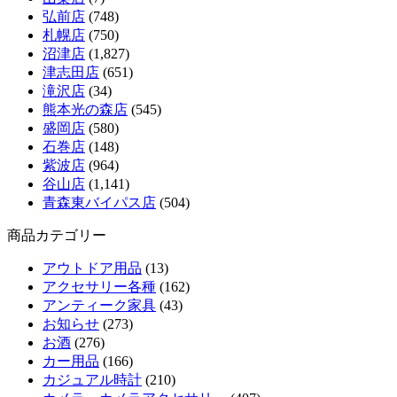
弘前店
(748)
札幌店
(750)
沼津店
(1,827)
津志田店
(651)
滝沢店
(34)
熊本光の森店
(545)
盛岡店
(580)
石巻店
(148)
紫波店
(964)
谷山店
(1,141)
青森東バイパス店
(504)
商品カテゴリー
アウトドア用品
(13)
アクセサリー各種
(162)
アンティーク家具
(43)
お知らせ
(273)
お酒
(276)
カー用品
(166)
カジュアル時計
(210)