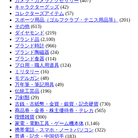
カメラ・カメラアクセサリー
(407)
キャラクターグッズ
(42)
コレクターズアイテム
(57)
スポーツ用品（ゴルフクラブ・テニス用品等）
(201)
その他
(613)
ダイヤモンド
(219)
ブランド品
(2,100)
ブランド時計
(966)
ブランド陶磁器
(24)
ブランド食器
(114)
プロ用・職人用道具
(124)
ミリタリー
(16)
モデルガン
(48)
万年筆・筆記用具
(49)
伝統工芸品
(196)
刀剣類
(29)
古銭・古紙幣・金貨・銀貨・記念硬貨
(730)
商品券・金券・株主優待券・テレカ
(565)
喫煙雑貨
(300)
家電・電動工具・ゲーム機本体
(1,146)
携帯電話・スマホ・ノートパソコン
(322)
普通・記念・中国切手
(183)