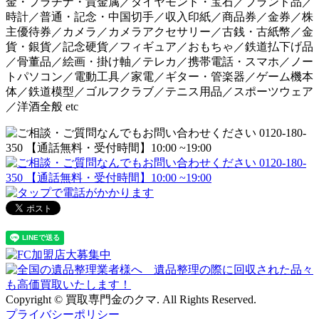
金・プラチナ・貴金属／ダイヤモンド・宝石／ブランド品／
時計／普通・記念・中国切手／収入印紙／商品券／金券／株
主優待券／カメラ／カメラアクセサリー／古銭・古紙幣／金
貨・銀貨／記念硬貨／フィギュア／おもちゃ／鉄道払下げ品
／骨董品／絵画・掛け軸／テレカ／携帯電話・スマホ／ノー
トパソコン／電動工具／家電／ギター・管楽器／ゲーム機本
体／鉄道模型／ゴルフクラブ／テニス用品／スポーツウェア
／洋酒全般 etc
Copyright © 買取専門金のクマ. All Rights Reserved.
プライバシーポリシー