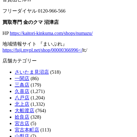
フリーダイヤル 0120-966-566
買取専門 金のクマ 沼津店
HP
https://kaitori-kinkuma.com/shops/numazu/
地域情報サイト 『まいぷれ』
https://fuji.mypl.net/shop/00000366996</
lt;/
店舗カテゴリー
さいたま見沼店
(518)
一関店
(86)
三条店
(179)
久喜店
(1,271)
八戸店
(1,204)
北上店
(1,332)
大船渡店
(764)
姶良店
(328)
宮古店
(5)
宮古本町店
(113)
山梨店
(7)