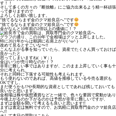
す！！
そして多くの方々の『断捨離』にご協力出来るよう精一杯頑張
って参りますので
よろしくお願い致します。
”捨てるならまず金のクマ姶良店へ”です
”捨てるならまず金のクマ姶良店へ”です
金がなんと10年前の2倍以上の価値に！？
グラフの通り、この10年で金相場はグッと上昇しました。
特に2021年からは順調に右肩上がり( ^ω^ )
改めて見るとすごいな〜!!
こんな上がる事を知っていたら、資産でたくさん買っておけば
良かったと
思ってしまいますね( ；∀；)
金はいつが売り時なのか！？
非常に難しい事ではありますが、このまま上昇していく事も十
分に考えられ、
それと同時に下落する可能性も考えられます。
もう使わないのであれば、高値を推移している今売る選択も
OKですし、
まだ使うかも!?や長期的な資産としてであれば残しておいても
良いかと思います。
金相場は株や仮想通貨などと一緒で、色々な要因で変動があり
今後上がるのか下がるのかは予想が非常に難しいですが、
まずは金額を聞いて考えるも良いと思います!!
まずは査定は無料ですので、お気軽に買取専門金のクマ姶良店
へ!!
そして本日の買取はこちら