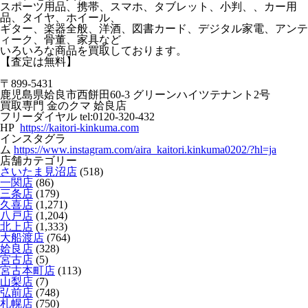
スポーツ用品、携帯、スマホ、タブレット、小判、、カー用
品、タイヤ、ホイール、
ギター、楽器全般、洋酒、図書カード、デジタル家電、アンテ
ィーク、骨董、家具など
いろいろな商品を買取しております。
【査定は無料】
〒899-5431
鹿児島県姶良市西餅田60-3 グリーンハイツテナント2号
買取専門 金のクマ 姶良店
フリーダイヤル tel:0120-320-432
HP
https://kaitori-kinkuma.com
インスタグラ
ム
https://www.instagram.com/aira_kaitori.kinkuma0202/?hl=ja
店舗カテゴリー
さいたま見沼店
(518)
一関店
(86)
三条店
(179)
久喜店
(1,271)
八戸店
(1,204)
北上店
(1,333)
大船渡店
(764)
姶良店
(328)
宮古店
(5)
宮古本町店
(113)
山梨店
(7)
弘前店
(748)
札幌店
(750)