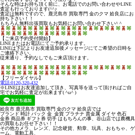
そんな時はお持ち頂く前に、お電話でのお問い合わせやLINE
査定も行っております(^^♪
査定は無料ですので、鹿児島市 買取専門 金のクマ 姶良店にお
持ち下さい！！
もちろん無料出張買取もお気軽にお問い合わせ下さい^ ^
【ご来店予約受付開始】
LINEまたはお電話にてご予約承ります。
LINEは下記よりお友達追加後メッセージにてご希望の日時を
ご連絡下さい。
従来通り、予約なしでもご来店頂けます。
【フリーダイヤル】
電話:0120-320-432
※LINEはお友達追加して頂き、写真等を送って頂ければご自
宅でお気軽に査定が出来ます( ^ω^ )
姶良市 鹿児島市 買取専門 金のクマ 姶良店では
ブランド 時計 バック 金 金貨 プラチナ 貴金属 ダイヤ 色石
金券 商品券 ギフト券 切手 はもちろんの事、谷山店では農機具
の買取もお任せ下さい！！
その他カメラ、レンズ、記念硬貨、勲章、玩具、おもちゃ、ゲ
ーム、電動工具、