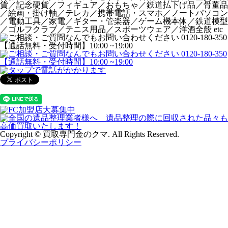
貨／記念硬貨／フィギュア／おもちゃ／鉄道払下げ品／骨董品
／絵画・掛け軸／テレカ／携帯電話・スマホ／ノートパソコン
／電動工具／家電／ギター・管楽器／ゲーム機本体／鉄道模型
／ゴルフクラブ／テニス用品／スポーツウェア／洋酒全般 etc
Copyright © 買取専門金のクマ. All Rights Reserved.
プライバシーポリシー