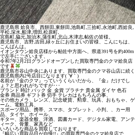
鹿児島県 姶良市、西餅田,東餅田,池島町,三拾町,永池町,西姶良,
平松,深水,船津,増田,松原町,
宮島町,脇元,加治木,蒲生町,北山,木津志,帖佐の皆様。
鹿児島市、吉野,吉田,緑ヶ丘にお住まいの皆様、こんにちは、
こんばんは。
イオンタウン姶良店様から帖佐中方面へ、県道391号を約400m
で左手にございます、
令和7年2月2日グランドオープンした買取専門金のクマ姶良店
です
鹿児島市谷山中央にあります、買取専門金のクマ谷山店に続く
鹿児島県内2号店目になります( ´∀｀)
名前が『金のクマ』っていうくらいだから、『金』だけでし
ょ？と思われがちですが･･･
ブランド 時計 バック 金 金貨 プラチナ 貴金属 ダイヤ 色石
金券 商品券 ギフト券 切手 テレカはもちろんの事、
その他カメラ、レンズ、記念硬貨、勲章、玩具、おもちゃ、ゲ
ーム、電動工具、
スポーツ用品、携帯、スマホ、タブレット、小判、、カー用
品、タイヤ、ホイール、
ギター、楽器全般、洋酒、図書カード、デジタル家電、アンテ
ィーク、骨董、家具など
いろいろな商品を買取しております。
『幅広い買取品目が自慢!!』の買取専門金のクマ姶良店で