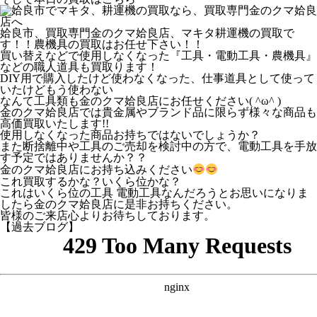
姶良市、買取専門金のクマ姶良店、マキタ耕運機の買取で
す！！農機具の買取はお任せ下さい！！
買い替えなどで使用しなくなった『工具・電動工具・農機具』
などの職人道具も買取ります！
DIY用で購入したけど使わなくなった、仕事道具として使って
いたけどもう使わない
なんて工具類も金のクマ姶良店にお任せください( ^ω^ )
金のクマ姶良店では貴金属やブランド品に限らず様々な商品も
高価買取いたします!!
使用しなくなった商品お持ちではないでしょうか？
また断捨離中や工具のご売却を検討中の方で、電動工具を手放
す予定ではありませんか？？
金のクマ姶良店にお持ち込みください
これ買取するかな？いくら位かな？
これはいくら位の工具 電動工具なんだろうとお思いになりま
したら金のクマ姶良店に是非お持ちください。
皆様のご来店心よりお待ちしております。
【過去ブログ】