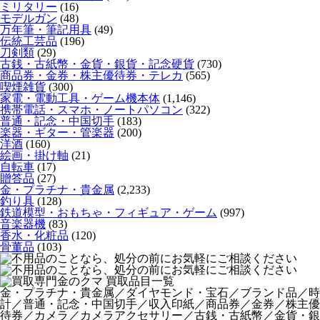
ミリタリー
(16)
モデルガン
(48)
万年筆・筆記用具
(49)
伝統工芸品
(196)
刀剣類
(29)
古銭・古紙幣・金貨・銀貨・記念硬貨
(730)
商品券・金券・株主優待券・テレカ
(565)
喫煙雑貨
(300)
家電・電動工具・ゲーム機本体
(1,146)
携帯電話・スマホ・ノートパソコン
(322)
普通・記念・中国切手
(183)
楽器・ギター・管楽器
(200)
洋酒
(160)
絵画・掛け軸
(21)
自転車
(17)
贈答品
(27)
金・プラチナ・貴金属
(2,233)
釣り具
(128)
鉄道模型・おもちゃ・フィギュア・ゲーム
(997)
音楽器機
(83)
香水・化粧品
(120)
骨董品
(103)
金・プラチナ・貴金属／ダイヤモンド・宝石／ブランド品／時
計／普通・記念・中国切手／収入印紙／商品券／金券／株主優
待券／カメラ／カメラアクセサリー／古銭・古紙幣／金貨・銀