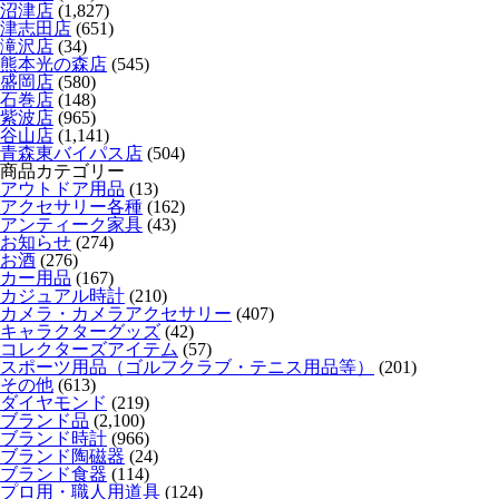
沼津店
(1,827)
津志田店
(651)
滝沢店
(34)
熊本光の森店
(545)
盛岡店
(580)
石巻店
(148)
紫波店
(965)
谷山店
(1,141)
青森東バイパス店
(504)
商品カテゴリー
アウトドア用品
(13)
アクセサリー各種
(162)
アンティーク家具
(43)
お知らせ
(274)
お酒
(276)
カー用品
(167)
カジュアル時計
(210)
カメラ・カメラアクセサリー
(407)
キャラクターグッズ
(42)
コレクターズアイテム
(57)
スポーツ用品（ゴルフクラブ・テニス用品等）
(201)
その他
(613)
ダイヤモンド
(219)
ブランド品
(2,100)
ブランド時計
(966)
ブランド陶磁器
(24)
ブランド食器
(114)
プロ用・職人用道具
(124)