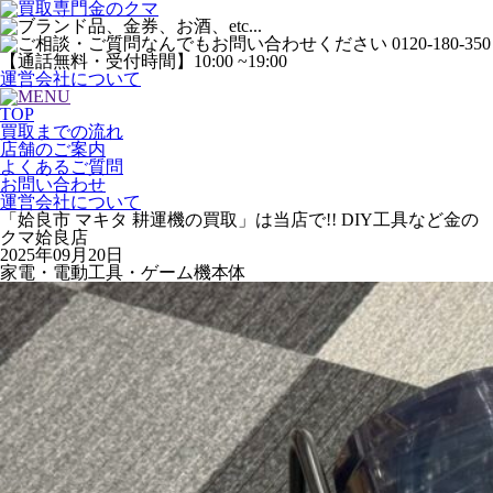
運営会社について
TOP
買取までの流れ
店舗のご案内
よくあるご質問
お問い合わせ
運営会社について
「姶良市 マキタ 耕運機の買取」は当店で!! DIY工具など金の
クマ姶良店
2025年09月20日
家電・電動工具・ゲーム機本体