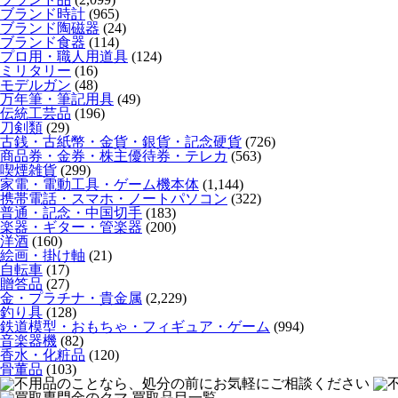
ブランド時計
(965)
ブランド陶磁器
(24)
ブランド食器
(114)
プロ用・職人用道具
(124)
ミリタリー
(16)
モデルガン
(48)
万年筆・筆記用具
(49)
伝統工芸品
(196)
刀剣類
(29)
古銭・古紙幣・金貨・銀貨・記念硬貨
(726)
商品券・金券・株主優待券・テレカ
(563)
喫煙雑貨
(299)
家電・電動工具・ゲーム機本体
(1,144)
携帯電話・スマホ・ノートパソコン
(322)
普通・記念・中国切手
(183)
楽器・ギター・管楽器
(200)
洋酒
(160)
絵画・掛け軸
(21)
自転車
(17)
贈答品
(27)
金・プラチナ・貴金属
(2,229)
釣り具
(128)
鉄道模型・おもちゃ・フィギュア・ゲーム
(994)
音楽器機
(82)
香水・化粧品
(120)
骨董品
(103)