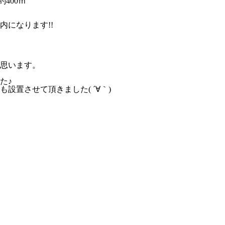
400ｍ
になります!!
思います。
た♪
置させて頂きました( ´∀｀)