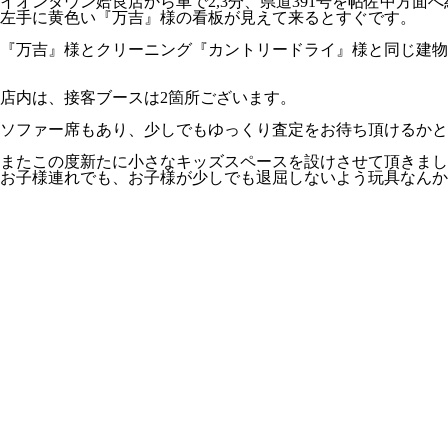
イオンタウン姶良店から車で2,3分、県道391号を帖佐中方面へ約
左手に黄色い『万吉』様の看板が見えて来るとすぐです。
『万吉』様とクリーニング『カントリードライ』様と同じ建物内
店内は、接客ブースは2箇所ございます。
ソファー席もあり、少しでもゆっくり査定をお待ち頂けるかと
またこの度新たに小さなキッズスペースを設けさせて頂きまし
お子様連れでも、お子様が少しでも退屈しないよう玩具なんかも設