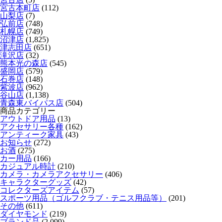
宮古本町店
(112)
山梨店
(7)
弘前店
(748)
札幌店
(749)
沼津店
(1,825)
津志田店
(651)
滝沢店
(32)
熊本光の森店
(545)
盛岡店
(579)
石巻店
(148)
紫波店
(962)
谷山店
(1,138)
青森東バイパス店
(504)
商品カテゴリー
アウトドア用品
(13)
アクセサリー各種
(162)
アンティーク家具
(43)
お知らせ
(272)
お酒
(275)
カー用品
(166)
カジュアル時計
(210)
カメラ・カメラアクセサリー
(406)
キャラクターグッズ
(42)
コレクターズアイテム
(57)
スポーツ用品（ゴルフクラブ・テニス用品等）
(201)
その他
(611)
ダイヤモンド
(219)
ブランド品
(2,099)