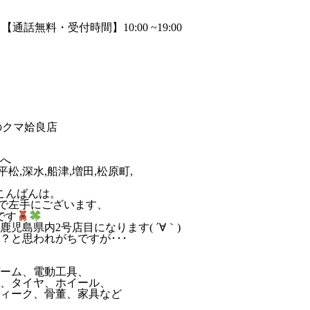
のクマ姶良店
松,深水,船津,増田,松原町,
こんばんは。
mで左手にございます、
です
島県内2号店目になります( ´∀｀)
と思われがちですが･･･
ーム、電動工具、
、タイヤ、ホイール、
ィーク、骨董、家具など