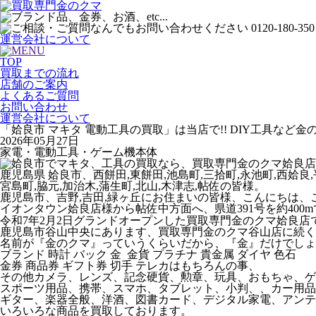
運営会社について
TOP
買取までの流れ
店舗のご案内
よくあるご質問
お問い合わせ
運営会社について
「姶良市 マキタ 電動工具の買取」は当店で!! DIY工具など金
2026年05月27日
家電・電動工具・ゲーム機本体
鹿児島県 姶良市、西餅田,東餅田,池島町,三拾町,永池町,西姶良,平
宮島町,脇元,加治木,蒲生町,北山,木津志,帖佐の皆様。
鹿児島市、吉野,吉田,緑ヶ丘にお住まいの皆様、こんにちは、
イオンタウン姶良店様から帖佐中方面へ、県道391号を約400
令和7年2月2日グランドオープンした買取専門金のクマ姶良店
鹿児島市谷山中央にあります、買取専門金のクマ谷山店に続く鹿児
名前が『金のクマ』っていうくらいだから、『金』だけでしょ？
ブランド 時計 バック 金 金貨 プラチナ 貴金属 ダイヤ 色石
金券 商品券 ギフト券 切手 テレカはもちろんの事、
その他カメラ、レンズ、記念硬貨、勲章、玩具、おもちゃ、ゲ
スポーツ用品、携帯、スマホ、タブレット、小判、、カー用品
ギター、楽器全般、洋酒、図書カード、デジタル家電、アンテ
いろいろな商品を買取しております。