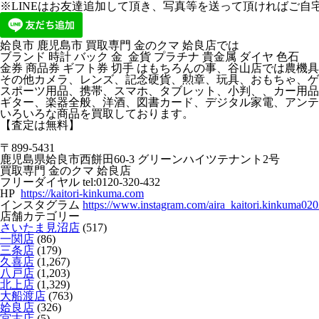
※LINEはお友達追加して頂き、写真等を送って頂ければご自宅で
姶良市 鹿児島市 買取専門 金のクマ 姶良店では
ブランド 時計 バック 金 金貨 プラチナ 貴金属 ダイヤ 色石
金券 商品券 ギフト券 切手 はもちろんの事、谷山店では農機
その他カメラ、レンズ、記念硬貨、勲章、玩具、おもちゃ、ゲ
スポーツ用品、携帯、スマホ、タブレット、小判、、カー用品
ギター、楽器全般、洋酒、図書カード、デジタル家電、アンテ
いろいろな商品を買取しております。
【査定は無料】
〒899-5431
鹿児島県姶良市西餅田60-3 グリーンハイツテナント2号
買取専門 金のクマ 姶良店
フリーダイヤル tel:0120-320-432
HP
https://kaitori-kinkuma.com
インスタグラム
https://www.instagram.com/aira_kaitori.kinkuma020
店舗カテゴリー
さいたま見沼店
(517)
一関店
(86)
三条店
(179)
久喜店
(1,267)
八戸店
(1,203)
北上店
(1,329)
大船渡店
(763)
姶良店
(326)
宮古店
(5)