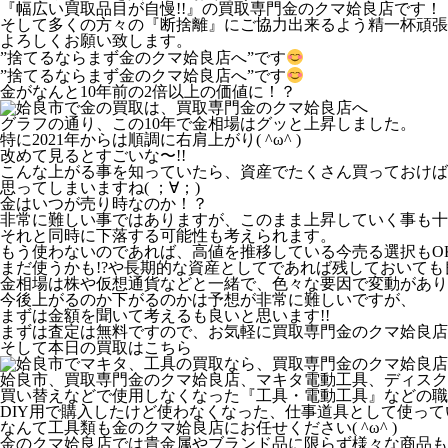
『幅広い買取品目が自慢!!』の買取専門金のクマ姶良店です！
そして多くの方々の『断捨離』にご協力出来るよう精一杯頑張
よろしくお願い致します。
”捨てるならまず金のクマ姶良店へ”です
”捨てるならまず金のクマ姶良店へ”です
金がなんと10年前の2倍以上の価値に！？
グラフの通り、この10年で金相場はグッと上昇しました。
特に2021年からは順調に右肩上がり( ^ω^ )
改めて見るとすごいな〜!!
こんな上がる事を知っていたら、資産でたくさん買っておけば
思ってしまいますね( ；∀；)
金はいつが売り時なのか！？
非常に難しい事ではありますが、このまま上昇していく事も十
それと同時に下落する可能性も考えられます。
もう使わないのであれば、高値を推移している今売る選択もO
まだ使うかも!?や長期的な資産としてであれば残しておいて
金相場は株や仮想通貨などと一緒で、色々な要因で変動があり
今後上がるのか下がるのかは予想が非常に難しいですが、
まずは金額を聞いて考えるも良いと思います!!
まずは査定は無料ですので、お気軽に買取専門金のクマ姶良店へ
そして本日の買取はこちら
姶良市、買取専門金のクマ姶良店、マキタ電動工具、ディスク
買い替えなどで使用しなくなった『工具・電動工具』などの職
DIY用で購入したけど使わなくなった、仕事道具として使っ
なんて工具類も金のクマ姶良店にお任せください( ^ω^ )
金のクマ姶良店では貴金属やブランド品に限らず様々な商品も高