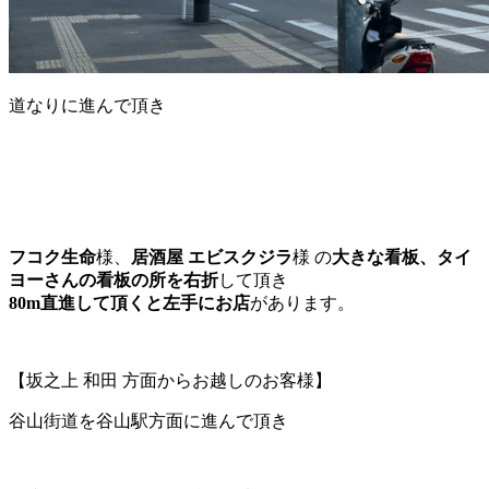
道なりに進んで頂き
フコク生命
様、
居酒屋 エビスクジラ
様 の
大きな看板、タイ
ヨーさんの看板の所を右折
して頂き
80m直進して頂くと左手にお店
があります。
【坂之上 和田 方面からお越しのお客様】
谷山街道を谷山駅方面に進んで頂き