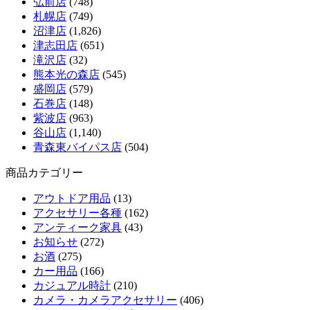
弘前店
(748)
札幌店
(749)
沼津店
(1,826)
津志田店
(651)
滝沢店
(32)
熊本光の森店
(545)
盛岡店
(579)
石巻店
(148)
紫波店
(963)
谷山店
(1,140)
青森東バイパス店
(504)
商品カテゴリー
アウトドア用品
(13)
アクセサリー各種
(162)
アンティーク家具
(43)
お知らせ
(272)
お酒
(275)
カー用品
(166)
カジュアル時計
(210)
カメラ・カメラアクセサリー
(406)