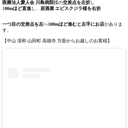
医療法人愛人会 川島病院
様の
交差点を左折
し
1
00mほど直進
し、
居酒屋 エビスクジラ様を右折
一つ目の交差点を左
へ
100mほど進むと左手にお店
がありま
す。
【中山 清和 山田町 高徳寺 方面からお越しのお客様】