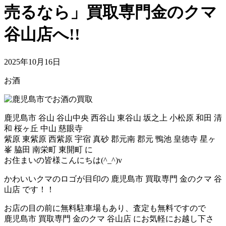
売るなら」買取専門金のクマ
谷山店へ!!
2025年10月16日
お酒
鹿児島市 谷山 谷山中央 西谷山 東谷山 坂之上 小松原 和田 清
和 桜ヶ丘 中山 慈眼寺
紫原 東紫原 西紫原 宇宿 真砂 郡元南 郡元 鴨池 皇徳寺 星ヶ
峯 脇田 南栄町 東開町 に
お住まいの皆様こんにちは(^_^)v
かわいいクマのロゴが目印の 鹿児島市 買取専門 金のクマ 谷
山店 です！！
お店の目の前に無料駐車場もあり、査定も無料ですので
鹿児島市 買取専門 金のクマ 谷山店 にお気軽にお越し下さ