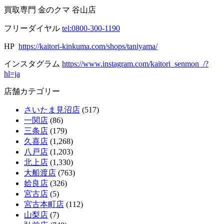
買取専門 金のクマ 谷山店
フリーダイヤル
tel:0800-300-1190
HP
https://kaitori-kinkuma.com/shops/taniyama/
インスタグラム
https://www.instagram.com/kaitori_senmon_/?
hl=ja
店舗カテゴリー
さいたま見沼店
(517)
一関店
(86)
三条店
(179)
久喜店
(1,268)
八戸店
(1,203)
北上店
(1,330)
大船渡店
(763)
姶良店
(326)
宮古店
(5)
宮古本町店
(112)
山梨店
(7)