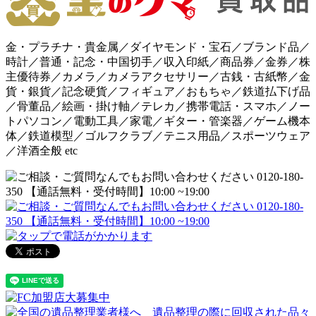
金・プラチナ・貴金属／ダイヤモンド・宝石／ブランド品／
時計／普通・記念・中国切手／収入印紙／商品券／金券／株
主優待券／カメラ／カメラアクセサリー／古銭・古紙幣／金
貨・銀貨／記念硬貨／フィギュア／おもちゃ／鉄道払下げ品
／骨董品／絵画・掛け軸／テレカ／携帯電話・スマホ／ノー
トパソコン／電動工具／家電／ギター・管楽器／ゲーム機本
体／鉄道模型／ゴルフクラブ／テニス用品／スポーツウェア
／洋酒全般 etc