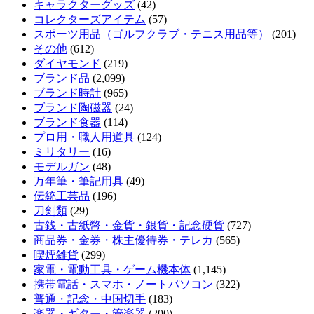
キャラクターグッズ
(42)
コレクターズアイテム
(57)
スポーツ用品（ゴルフクラブ・テニス用品等）
(201)
その他
(612)
ダイヤモンド
(219)
ブランド品
(2,099)
ブランド時計
(965)
ブランド陶磁器
(24)
ブランド食器
(114)
プロ用・職人用道具
(124)
ミリタリー
(16)
モデルガン
(48)
万年筆・筆記用具
(49)
伝統工芸品
(196)
刀剣類
(29)
古銭・古紙幣・金貨・銀貨・記念硬貨
(727)
商品券・金券・株主優待券・テレカ
(565)
喫煙雑貨
(299)
家電・電動工具・ゲーム機本体
(1,145)
携帯電話・スマホ・ノートパソコン
(322)
普通・記念・中国切手
(183)
楽器・ギター・管楽器
(200)