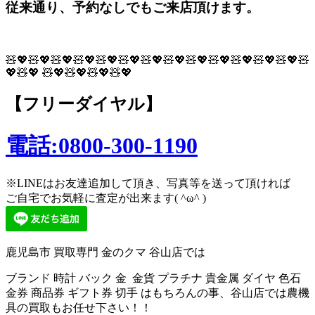
従来通り、予約なしでもご来店頂けます。
🧸💖🧸💖🧸💖🧸💖🧸💖🧸💖🧸💖🧸💖🧸💖🧸💖🧸💖🧸💖🧸💖🧸
💖🧸💖 🧸💖🧸💖🧸💖🧸💖
【フリーダイヤル】
電話:0800-300-1190
※LINEはお友達追加して頂き、写真等を送って頂ければ
ご自宅でお気軽に査定が出来ます( ^ω^ )
鹿児島市 買取専門 金のクマ 谷山店では
ブランド 時計 バック 金 金貨 プラチナ 貴金属 ダイヤ 色石
金券 商品券 ギフト券 切手 はもちろんの事、谷山店では農機
具の買取もお任せ下さい！！