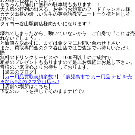
もちろん店舗前に無料の駐車場もあります！！
大人気の行列の出来る、お弁当お惣菜のフードチャンネル様、
カナダ出身の優しい先生の英会話教室ユートーク様と同じ並
び!(^^)!
タイヨー谷山駅前店様向かいになります！！
壊れてしまったから、動いていないから、ご自身で『これは売
れないでしょう』、
と価値を決めずに、まずは金クマにお問い合わせ下さい。
また、買取専門金のクマ谷山店ではご査定でお待ちいただく
際、
無料のドリンクサービスや、1000円以上のご成約で、
粗品のプレゼントもありますので是非お気軽にお越し下さい。
皆様のご来店心よりお待ちしております。
【過去のブログ】
【カー用品買取実績多数!!】「鹿児島市で カー用品 ナビ を売
るなら!!金のクマ谷山店へ!!
【店舗の場所はこちら】
下記のルートを押してそのままナビで♪