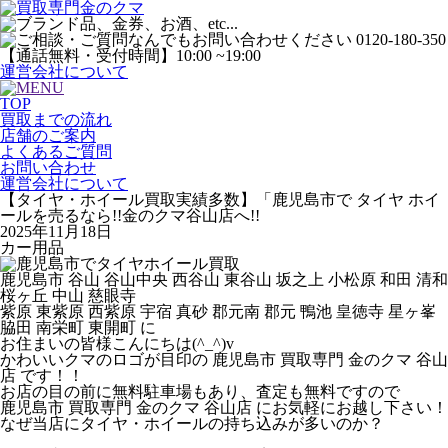
運営会社について
TOP
買取までの流れ
店舗のご案内
よくあるご質問
お問い合わせ
運営会社について
【タイヤ・ホイール買取実績多数】「鹿児島市で タイヤ ホイ
ールを売るなら!!金のクマ谷山店へ!!
2025年11月18日
カー用品
鹿児島市 谷山 谷山中央 西谷山 東谷山 坂之上 小松原 和田 清和
桜ヶ丘 中山 慈眼寺
紫原 東紫原 西紫原 宇宿 真砂 郡元南 郡元 鴨池 皇徳寺 星ヶ峯
脇田 南栄町 東開町 に
お住まいの皆様こんにちは(^_^)v
かわいいクマのロゴが目印の 鹿児島市 買取専門 金のクマ 谷山
店 です！！
お店の目の前に無料駐車場もあり、査定も無料ですので
鹿児島市 買取専門 金のクマ 谷山店 にお気軽にお越し下さい！
なぜ当店にタイヤ・ホイールの持ち込みが多いのか？