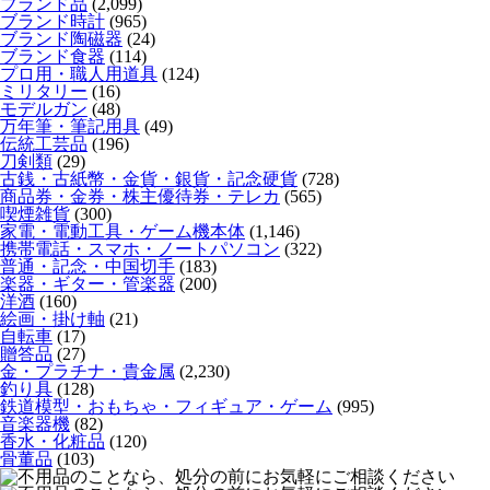
ブランド品
(2,099)
ブランド時計
(965)
ブランド陶磁器
(24)
ブランド食器
(114)
プロ用・職人用道具
(124)
ミリタリー
(16)
モデルガン
(48)
万年筆・筆記用具
(49)
伝統工芸品
(196)
刀剣類
(29)
古銭・古紙幣・金貨・銀貨・記念硬貨
(728)
商品券・金券・株主優待券・テレカ
(565)
喫煙雑貨
(300)
家電・電動工具・ゲーム機本体
(1,146)
携帯電話・スマホ・ノートパソコン
(322)
普通・記念・中国切手
(183)
楽器・ギター・管楽器
(200)
洋酒
(160)
絵画・掛け軸
(21)
自転車
(17)
贈答品
(27)
金・プラチナ・貴金属
(2,230)
釣り具
(128)
鉄道模型・おもちゃ・フィギュア・ゲーム
(995)
音楽器機
(82)
香水・化粧品
(120)
骨董品
(103)