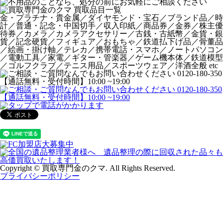
金・プラチナ・貴金属／ダイヤモンド・宝石／ブランド品／時
計／普通・記念・中国切手／収入印紙／商品券／金券／株主優
待券／カメラ／カメラアクセサリー／古銭・古紙幣／金貨・銀
貨／記念硬貨／フィギュア／おもちゃ／鉄道払下げ品／骨董品
／絵画・掛け軸／テレカ／携帯電話・スマホ／ノートパソコン
／電動工具／家電／ギター・管楽器／ゲーム機本体／鉄道模型
／ゴルフクラブ／テニス用品／スポーツウェア／洋酒全般 etc
Copyright © 買取専門金のクマ. All Rights Reserved.
プライバシーポリシー