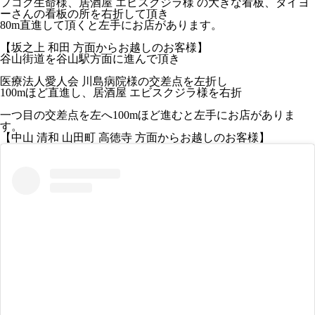
フコク生命
様、
居酒屋 エビスクジラ
様 の
大きな看板、タイヨ
ーさんの看板の所を右折
して頂き
80m直進して頂くと左手にお店
があります。
【坂之上 和田 方面からお越しのお客様】
谷山街道を谷山駅方面に進んで頂き
医療法人愛人会 川島病院
様の
交差点を左折
し
1
00mほど直進
し、
居酒屋 エビスクジラ様を右折
一つ目の交差点を左
へ
100mほど進むと左手にお店
がありま
す。
【中山 清和 山田町 高徳寺 方面からお越しのお客様】