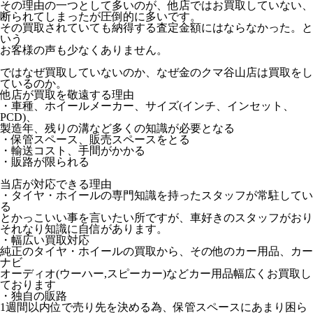
その理由の一つとして多いのが、他店ではお買取していない、
断られてしまったが圧倒的に多いです。
その買取されていても納得する査定金額にはならなかった。と
いう
お客様の声も少なくありません。
ではなぜ買取していないのか、なぜ金のクマ谷山店は買取をし
ているのか。
他店が買取を敬遠する理由
・車種、ホイールメーカー、サイズ(インチ、インセット、
PCD)、
製造年、残りの溝など多くの知識が必要となる
・保管スペース、販売スペースをとる
・輸送コスト、手間がかかる
・販路が限られる
当店が対応できる理由
・タイヤ・ホイールの専門知識を持ったスタッフが常駐してい
る
とかっこいい事を言いたい所ですが、車好きのスタッフがおり
それなり知識に自信があります。
・幅広い買取対応
純正のタイヤ・ホイールの買取から、その他のカー用品、カー
ナビ
オーディオ(ウーハー,スピーカー)などカー用品幅広くお買取し
ております
・独自の販路
1週間以内位で売り先を決める為、保管スペースにあまり困ら