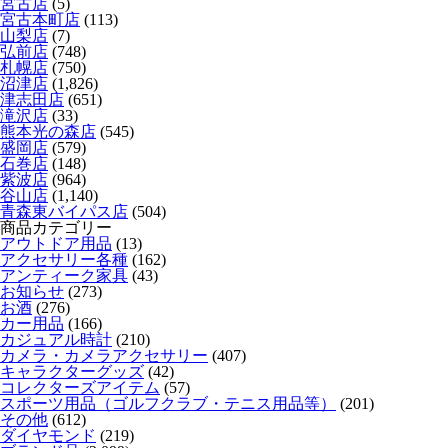
宮古店
(5)
宮古本町店
(113)
山梨店
(7)
弘前店
(748)
札幌店
(750)
沼津店
(1,826)
津志田店
(651)
滝沢店
(33)
熊本光の森店
(545)
盛岡店
(579)
石巻店
(148)
紫波店
(964)
谷山店
(1,140)
青森東バイパス店
(504)
商品カテゴリー
アウトドア用品
(13)
アクセサリー各種
(162)
アンティーク家具
(43)
お知らせ
(273)
お酒
(276)
カー用品
(166)
カジュアル時計
(210)
カメラ・カメラアクセサリー
(407)
キャラクターグッズ
(42)
コレクターズアイテム
(57)
スポーツ用品（ゴルフクラブ・テニス用品等）
(201)
その他
(612)
ダイヤモンド
(219)