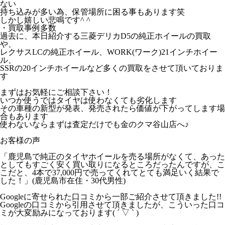
ない
持ち込みが多い為、保管場所に困る事もあります笑
しかし嬉しい悲鳴です^ ^
・買取事例多数
過去に、本日紹介する三菱デリカD5の純正ホイールの買取
や、
レクサスLCの純正ホイール、WORK(ワーク)21インチホイー
ル、
SSRの20インチホイールなど多くの買取をさせて頂いておりま
す
まずはお気軽にご相談下さい！
いつか使うではタイヤは使わなくても劣化します
その車種の新型が発表、発売されたら価値が下がってします場
合もあります
使わないならまずは査定だけでも金のクマ谷山店へ♪
お客様の声
「鹿児島で純正の
タイヤ
ホイールを売る場所がなくて、あった
としてもすごく安く買い取りになるところだったんですが、こ
こだと、4本で37,000円で売ってくれてとても満足いく結果で
した！」(鹿児島市在住・30代男性)
Googleに寄せられた口コミから一部ご紹介させて頂きました!!
Googleの口コミから引用させて頂きましたが、こういった口コ
ミが大変励みになっております( ´ ▽ ` )