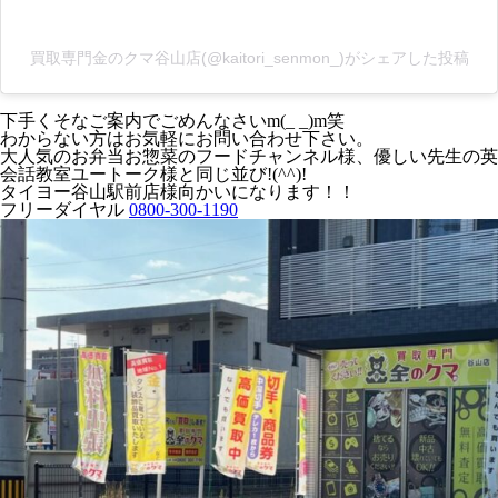
買取専門金のクマ谷山店(@kaitori_senmon_)がシェアした投稿
下手くそなご案内でごめんなさいm(_ _)m笑
わからない方はお気軽にお問い合わせ下さい。
大人気のお弁当お惣菜のフードチャンネル様、優しい先生の英
会話教室ユートーク様と同じ並び!(^^)!
タイヨー谷山駅前店様向かいになります！！
フリーダイヤル
0800-300-1190