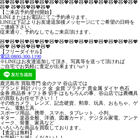
🧸💖🧸💖🧸💖🧸💖🧸💖🧸💖🧸💖🧸💖🧸💖🧸💖🧸💖🧸💖🧸💖🧸💖
🧸💖 🧸💖🧸💖🧸💖🧸💖
【ご来店予約受付開始】
LINEまたはお電話にてご予約承ります。
LINEは下記よりお友達追加後メッセージにてご希望の日時を
ご連絡下さい。
従来通り、予約なしでもご来店頂けます。
🧸💖🧸💖🧸💖🧸💖🧸💖🧸💖🧸💖🧸💖🧸💖🧸💖🧸💖🧸💖🧸💖🧸💖
🧸💖 🧸💖🧸💖🧸💖🧸💖
【フリーダイヤル】
電話:0800-300-1190
※LINEはお友達追加して頂き、写真等を送って頂ければ
ご自宅でお気軽に査定が出来ます( ^ω^ )
鹿児島市 買取専門 金のクマ 谷山店では
ブランド 時計 バック 金 金貨 プラチナ 貴金属 ダイヤ 色石
金券 商品券 ギフト券 切手 はもちろんの事、谷山店では農機具
の買取もお任せ下さい！！
その他カメラ、レンズ、記念硬貨、勲章、玩具、おもちゃ、ゲ
ーム、電動工具、
スポーツ用品、携帯、スマホ、タブレット、小判、
ギター、楽器全般、洋酒、図書カード、デジタル家電、アンテ
ィーク、骨董、家具など
いろいろな商品を買取しております。
【査定は無料】
お気軽にお越しください！！