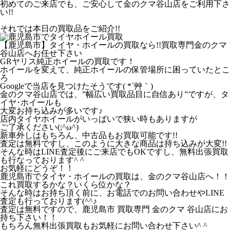
初めてのご来店でも、ご安心して金のクマ谷山店をご利用下さ
い!!
それでは本日の買取品をご紹介!!
【鹿児島市】タイヤ・ホイールの買取なら!!買取専門金のクマ
谷山店へお任せ下さい
GRヤリス純正ホイールの買取です！
ホイールを変えて、純正ホイールの保管場所に困っていたとこ
ろ
Googleで当店を見つけたそうです( *´艸｀)
金のクマ谷山店では、”幅広い買取品目に自信あり”ですが、タ
イヤ･ホイールも
大変お持ち込みが多いです♪
店内タイヤホイールがいっぱいで狭い時もありますが
ご了承ください(;^ω^)
新車外しはもちろん、中古品もお買取可能です!!
査定は無料ですし、このように大きな商品は持ち込みが大変!!
そんな時はLINE査定後にご来店でもOKですし、無料出張買取
も行なっております^ ^
お気軽にどうぞ！！
鹿児島市でタイヤ・ホイールの買取は、金のクマ谷山店へ！！
これ買取するかな？いくら位かな？
そんな時はお持ち頂く前に、お電話でのお問い合わせやLINE
査定も行っております(^^♪
査定は無料ですので、鹿児島市 買取専門 金のクマ 谷山店にお
持ち下さい！！
もちろん無料出張買取もお気軽にお問い合わせ下さい^ ^