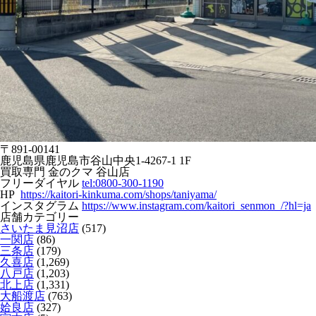
〒891-00141
鹿児島県鹿児島市谷山中央1-4267-1 1F
買取専門 金のクマ 谷山店
フリーダイヤル
tel:0800-300-1190
HP
https://kaitori-kinkuma.com/shops/taniyama/
インスタグラム
https://www.instagram.com/kaitori_senmon_/?hl=ja
店舗カテゴリー
さいたま見沼店
(517)
一関店
(86)
三条店
(179)
久喜店
(1,269)
八戸店
(1,203)
北上店
(1,331)
大船渡店
(763)
姶良店
(327)