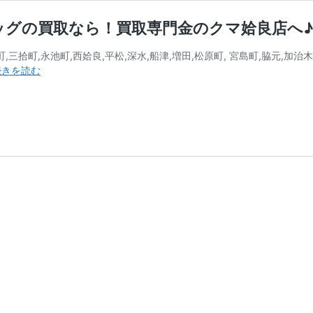
ッグの買取なら！買取専門金のクマ姶良店へ
,三拾町,永池町,西姶良,平松,深水,船津,増田,松原町, 宮島町,脇元,加治
【姶
続きを読む
良
市】
ブ
ラ
ン
ド、
ル
イ
ヴ
ィ
ト
ン、
バ
ッ
グ
の