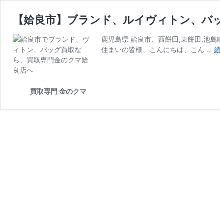
【姶良市】ブランド、ルイヴィトン、バ
鹿児島県 姶良市、西餅田,東餅田,池島町
住まいの皆様、こんにちは、こん …
買取専門 金のクマ