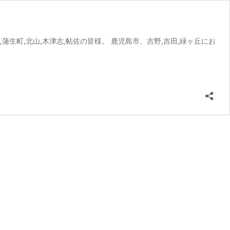
♪
木,蒲生町,北山,木津志,帖佐の皆様。 鹿児島市、吉野,吉田,緑ヶ丘にお