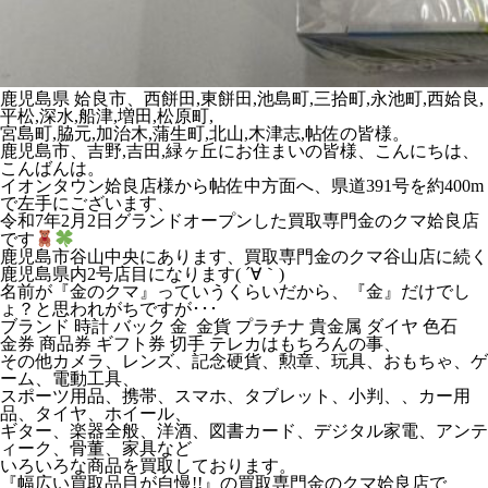
鹿児島県 姶良市、西餅田,東餅田,池島町,三拾町,永池町,西姶良,
平松,深水,船津,増田,松原町,
宮島町,脇元,加治木,蒲生町,北山,木津志,帖佐の皆様。
鹿児島市、吉野,吉田,緑ヶ丘にお住まいの皆様、こんにちは、
こんばんは。
イオンタウン姶良店様から帖佐中方面へ、県道391号を約400m
で左手にございます、
令和7年2月2日グランドオープンした買取専門金のクマ姶良店
です
鹿児島市谷山中央にあります、買取専門金のクマ谷山店に続く
鹿児島県内2号店目になります( ´∀｀)
名前が『金のクマ』っていうくらいだから、『金』だけでし
ょ？と思われがちですが･･･
ブランド 時計 バック 金 金貨 プラチナ 貴金属 ダイヤ 色石
金券 商品券 ギフト券 切手 テレカはもちろんの事、
その他カメラ、レンズ、記念硬貨、勲章、玩具、おもちゃ、ゲ
ーム、電動工具、
スポーツ用品、携帯、スマホ、タブレット、小判、、カー用
品、タイヤ、ホイール、
ギター、楽器全般、洋酒、図書カード、デジタル家電、アンテ
ィーク、骨董、家具など
いろいろな商品を買取しております。
『幅広い買取品目が自慢!!』の買取専門金のクマ姶良店で