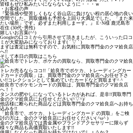
皆様もぜひ私みたいにならないように・・・ｗ
・お客様の声
『緊張感や堅苦しくもなく谷山店に負けない程の居心地の良い
空間でした。買取価格も予想を上回り大満足でした。「また来
たい場所」です。必ずまた利用しまーす。』 E･N様 鹿児島市
在住 (30代･男性)
嬉しいお言葉(^^)
Googleの口コミから引用させて頂きましたが、こういった口コ
ミが大変励みになっております( ´ ▽ ` )
まずは査定は無料ですので、お気軽に買取専門金のクマ姶良店
へ!!
そして本日の買取はこちら
トレカ売るならココ!!「姶良市でポケカ、トレーディングカー
ドカードの買取」は、買取専門金のクマ姶良店へお任せ下さ
い!!コレクションとして集めていたカードなど買取ます^ ^
姶良市でポケモンカードの買取は、買取専門金のクマ姶良店
へ！！
タンスの肥やしになっているトレカがあれば、是非!!買取専門
金のクマ姶良店にお任せください(^▽^)/
他店様に断られた商品などは買取専門金のクマ姶良店へお持ち
込みを!!
「姶良市で、ポケカ、トレーディングカード の買取」をご検
討の方は、金のクマ姶良店にお任せください( ^ω^ )
金のクマ姶良店では貴金属やブランドアクセサリーに限らず
様々な商品も高価買取いたします!!
使用しなくなった商品お持ちではないでしょうか？