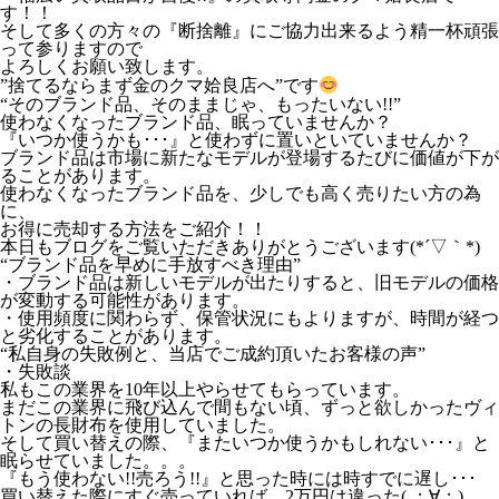
す！！
そして多くの方々の『断捨離』にご協力出来るよう精一杯頑張
って参りますので
よろしくお願い致します。
”捨てるならまず金のクマ姶良店へ”です
“そのブランド品、そのままじゃ、もったいない!!”
使わなくなったブランド品、眠っていませんか？
『いつか使うかも･･･』と使わずに置いといていませんか？
ブランド品は市場に新たなモデルが登場するたびに価値が下が
ることがあります。
使わなくなったブランド品を、少しでも高く売りたい方の為
に、
お得に売却する方法をご紹介！！
本日もブログをご覧いただきありがとうございます(*´▽｀*)
“ブランド品を早めに手放すべき理由”
・ブランド品は新しいモデルが出たりすると、旧モデルの価格
が変動する可能性があります。
・使用頻度に関わらず、保管状況にもよりますが、時間が経つ
と劣化することがあります。
“私自身の失敗例と、当店でご成約頂いたお客様の声”
・失敗談
私もこの業界を10年以上やらせてもらっています。
まだこの業界に飛び込んで間もない頃、ずっと欲しかったヴィ
トンの長財布を使用していました。
そして買い替えの際、『またいつか使うかもしれない･･･』と
眠らせていました。。。
『もう使わない!!売ろう!!』と思った時には時すでに遅し･･･
買い替えた際にすぐ売っていれば、2万円は違った( ；∀；)