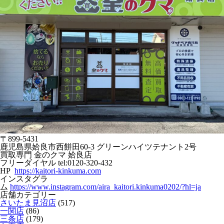
〒899-5431
鹿児島県姶良市西餅田60-3 グリーンハイツテナント2号
買取専門 金のクマ 姶良店
フリーダイヤル tel:0120-320-432
HP
https://kaitori-kinkuma.com
インスタグラ
ム
https://www.instagram.com/aira_kaitori.kinkuma0202/?hl=ja
店舗カテゴリー
さいたま見沼店
(517)
一関店
(86)
三条店
(179)