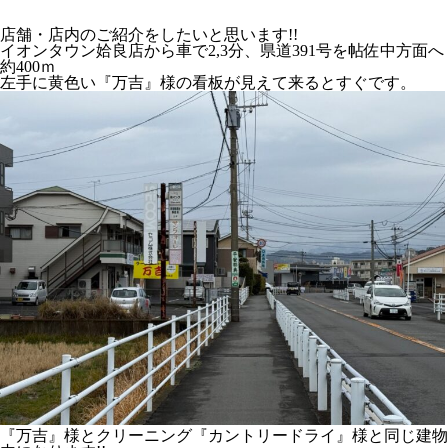
店舗・店内のご紹介をしたいと思います!!
イオンタウン姶良店から車で2,3分、県道391号を帖佐中方面へ
約400ｍ
左手に黄色い『万吉』様の看板が見えて来るとすぐです。
『万吉』様とクリーニング『カントリードライ』様と同じ建物