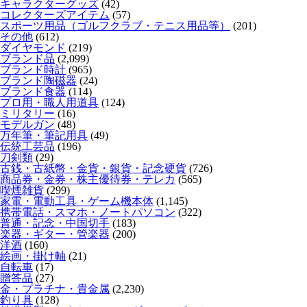
キャラクターグッズ
(42)
コレクターズアイテム
(57)
スポーツ用品（ゴルフクラブ・テニス用品等）
(201)
その他
(612)
ダイヤモンド
(219)
ブランド品
(2,099)
ブランド時計
(965)
ブランド陶磁器
(24)
ブランド食器
(114)
プロ用・職人用道具
(124)
ミリタリー
(16)
モデルガン
(48)
万年筆・筆記用具
(49)
伝統工芸品
(196)
刀剣類
(29)
古銭・古紙幣・金貨・銀貨・記念硬貨
(726)
商品券・金券・株主優待券・テレカ
(565)
喫煙雑貨
(299)
家電・電動工具・ゲーム機本体
(1,145)
携帯電話・スマホ・ノートパソコン
(322)
普通・記念・中国切手
(183)
楽器・ギター・管楽器
(200)
洋酒
(160)
絵画・掛け軸
(21)
自転車
(17)
贈答品
(27)
金・プラチナ・貴金属
(2,230)
釣り具
(128)