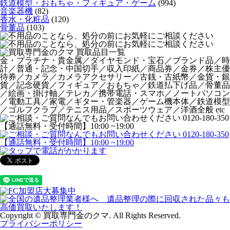
鉄道模型・おもちゃ・フィギュア・ゲーム
(994)
音楽器機
(82)
香水・化粧品
(120)
骨董品
(103)
金・プラチナ・貴金属／ダイヤモンド・宝石／ブランド品／時
計／普通・記念・中国切手／収入印紙／商品券／金券／株主優
待券／カメラ／カメラアクセサリー／古銭・古紙幣／金貨・銀
貨／記念硬貨／フィギュア／おもちゃ／鉄道払下げ品／骨董品
／絵画・掛け軸／テレカ／携帯電話・スマホ／ノートパソコン
／電動工具／家電／ギター・管楽器／ゲーム機本体／鉄道模型
／ゴルフクラブ／テニス用品／スポーツウェア／洋酒全般 etc
Copyright © 買取専門金のクマ. All Rights Reserved.
プライバシーポリシー