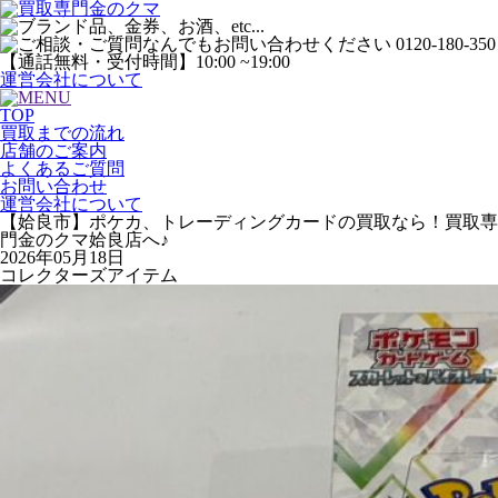
運営会社について
TOP
買取までの流れ
店舗のご案内
よくあるご質問
お問い合わせ
運営会社について
【姶良市】ポケカ、トレーディングカードの買取なら！買取専
門金のクマ姶良店へ♪
2026年05月18日
コレクターズアイテム