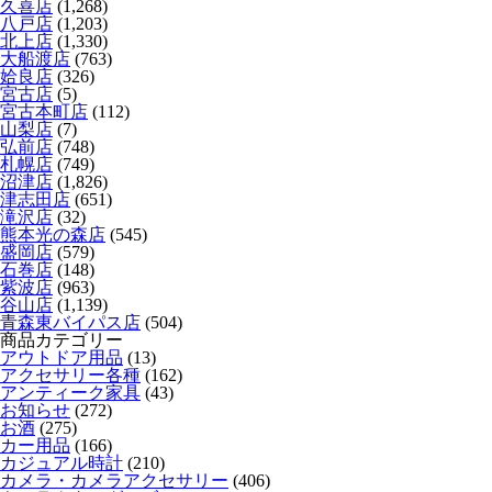
久喜店
(1,268)
八戸店
(1,203)
北上店
(1,330)
大船渡店
(763)
姶良店
(326)
宮古店
(5)
宮古本町店
(112)
山梨店
(7)
弘前店
(748)
札幌店
(749)
沼津店
(1,826)
津志田店
(651)
滝沢店
(32)
熊本光の森店
(545)
盛岡店
(579)
石巻店
(148)
紫波店
(963)
谷山店
(1,139)
青森東バイパス店
(504)
商品カテゴリー
アウトドア用品
(13)
アクセサリー各種
(162)
アンティーク家具
(43)
お知らせ
(272)
お酒
(275)
カー用品
(166)
カジュアル時計
(210)
カメラ・カメラアクセサリー
(406)