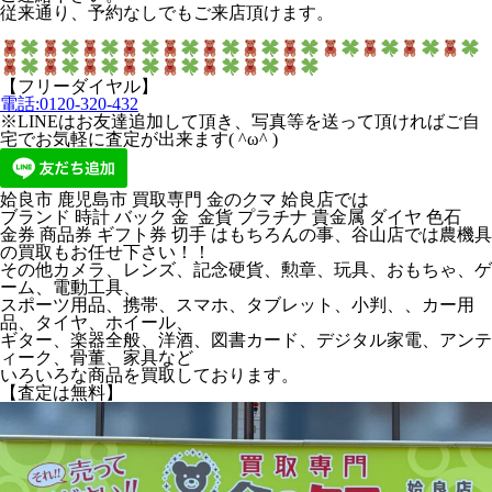
従来通り、予約なしでもご来店頂けます。
【フリーダイヤル】
電話:0120-320-432
※LINEはお友達追加して頂き、写真等を送って頂ければご自
宅でお気軽に査定が出来ます( ^ω^ )
姶良市 鹿児島市 買取専門 金のクマ 姶良店では
ブランド 時計 バック 金 金貨 プラチナ 貴金属 ダイヤ 色石
金券 商品券 ギフト券 切手 はもちろんの事、谷山店では農機具
の買取もお任せ下さい！！
その他カメラ、レンズ、記念硬貨、勲章、玩具、おもちゃ、ゲ
ーム、電動工具、
スポーツ用品、携帯、スマホ、タブレット、小判、、カー用
品、タイヤ、ホイール、
ギター、楽器全般、洋酒、図書カード、デジタル家電、アンテ
ィーク、骨董、家具など
いろいろな商品を買取しております。
【査定は無料】