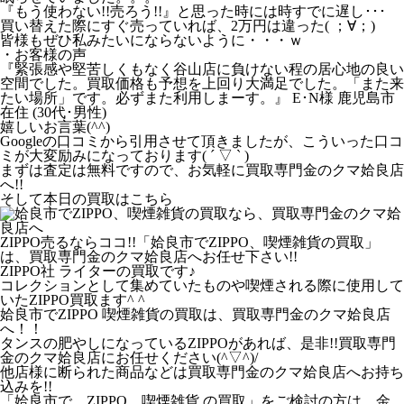
『もう使わない!!売ろう!!』と思った時には時すでに遅し･･･
買い替えた際にすぐ売っていれば、2万円は違った( ；∀；)
皆様もぜひ私みたいにならないように・・・ｗ
・お客様の声
『緊張感や堅苦しくもなく谷山店に負けない程の居心地の良い
空間でした。買取価格も予想を上回り大満足でした。「また来
たい場所」です。必ずまた利用しまーす。』 E･N様 鹿児島市
在住 (30代･男性)
嬉しいお言葉(^^)
Googleの口コミから引用させて頂きましたが、こういった口コ
ミが大変励みになっております( ´ ▽ ` )
まずは査定は無料ですので、お気軽に買取専門金のクマ姶良店
へ!!
そして本日の買取はこちら
ZIPPO売るならココ!!「姶良市でZIPPO、喫煙雑貨の買取」
は、買取専門金のクマ姶良店へお任せ下さい!!
ZIPPO社 ライターの買取です♪
コレクションとして集めていたものや喫煙される際に使用して
いたZIPPO買取ます^ ^
姶良市でZIPPO 喫煙雑貨の買取は、買取専門金のクマ姶良店
へ！！
タンスの肥やしになっているZIPPOがあれば、是非!!買取専門
金のクマ姶良店にお任せください(^▽^)/
他店様に断られた商品などは買取専門金のクマ姶良店へお持ち
込みを!!
「姶良市で、ZIPPO、喫煙雑貨 の買取」をご検討の方は、金