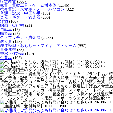
喫煙雑貨
(300)
家電・電動工具・ゲーム機本体
(1,146)
携帯電話・スマホ・ノートパソコン
(322)
普通・記念・中国切手
(183)
楽器・ギター・管楽器
(200)
洋酒
(160)
絵画・掛け軸
(21)
自転車
(17)
贈答品
(27)
金・プラチナ・貴金属
(2,233)
釣り具
(128)
鉄道模型・おもちゃ・フィギュア・ゲーム
(997)
音楽器機
(83)
香水・化粧品
(120)
骨董品
(103)
金・プラチナ・貴金属／ダイヤモンド・宝石／ブランド品／時
計／普通・記念・中国切手／収入印紙／商品券／金券／株主優
待券／カメラ／カメラアクセサリー／古銭・古紙幣／金貨・銀
貨／記念硬貨／フィギュア／おもちゃ／鉄道払下げ品／骨董品
／絵画・掛け軸／テレカ／携帯電話・スマホ／ノートパソコン
／電動工具／家電／ギター・管楽器／ゲーム機本体／鉄道模型
／ゴルフクラブ／テニス用品／スポーツウェア／洋酒全般 etc