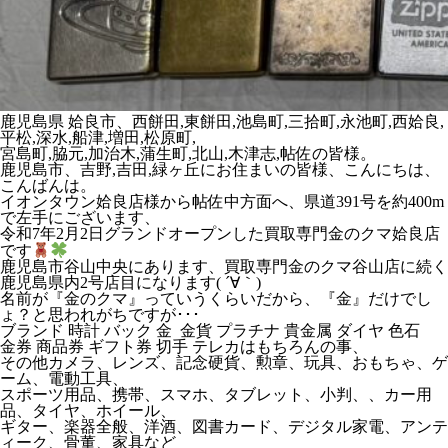
鹿児島県 姶良市、西餅田,東餅田,池島町,三拾町,永池町,西姶良,
平松,深水,船津,増田,松原町,
宮島町,脇元,加治木,蒲生町,北山,木津志,帖佐の皆様。
鹿児島市、吉野,吉田,緑ヶ丘にお住まいの皆様、こんにちは、
こんばんは。
イオンタウン姶良店様から帖佐中方面へ、県道391号を約400m
で左手にございます、
令和7年2月2日グランドオープンした買取専門金のクマ姶良店
です
鹿児島市谷山中央にあります、買取専門金のクマ谷山店に続く
鹿児島県内2号店目になります( ´∀｀)
名前が『金のクマ』っていうくらいだから、『金』だけでし
ょ？と思われがちですが･･･
ブランド 時計 バック 金 金貨 プラチナ 貴金属 ダイヤ 色石
金券 商品券 ギフト券 切手 テレカはもちろんの事、
その他カメラ、レンズ、記念硬貨、勲章、玩具、おもちゃ、ゲ
ーム、電動工具、
スポーツ用品、携帯、スマホ、タブレット、小判、、カー用
品、タイヤ、ホイール、
ギター、楽器全般、洋酒、図書カード、デジタル家電、アンテ
ィーク、骨董、家具など