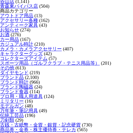
谷山店
(1,141)
青森東バイパス店
(504)
商品カテゴリー
アウトドア用品
(13)
アクセサリー各種
(162)
アンティーク家具
(43)
お知らせ
(274)
お酒
(276)
カー用品
(167)
カジュアル時計
(210)
カメラ・カメラアクセサリー
(407)
キャラクターグッズ
(42)
コレクターズアイテム
(57)
スポーツ用品（ゴルフクラブ・テニス用品等）
(201)
その他
(613)
ダイヤモンド
(219)
ブランド品
(2,100)
ブランド時計
(966)
ブランド陶磁器
(24)
ブランド食器
(114)
プロ用・職人用道具
(124)
ミリタリー
(16)
モデルガン
(48)
万年筆・筆記用具
(49)
伝統工芸品
(196)
刀剣類
(29)
古銭・古紙幣・金貨・銀貨・記念硬貨
(730)
商品券・金券・株主優待券・テレカ
(565)