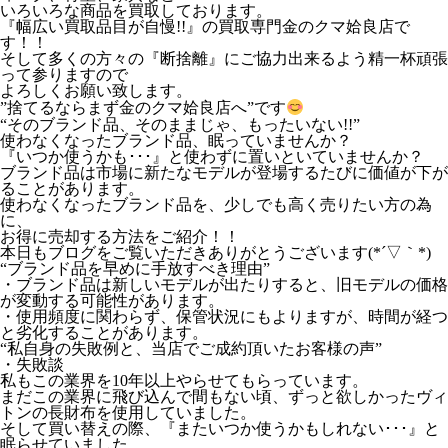
いろいろな商品を買取しております。
『幅広い買取品目が自慢!!』の買取専門金のクマ姶良店で
す！！
そして多くの方々の『断捨離』にご協力出来るよう精一杯頑張
って参りますので
よろしくお願い致します。
”捨てるならまず金のクマ姶良店へ”です
“そのブランド品、そのままじゃ、もったいない!!”
使わなくなったブランド品、眠っていませんか？
『いつか使うかも･･･』と使わずに置いといていませんか？
ブランド品は市場に新たなモデルが登場するたびに価値が下が
ることがあります。
使わなくなったブランド品を、少しでも高く売りたい方の為
に、
お得に売却する方法をご紹介！！
本日もブログをご覧いただきありがとうございます(*´▽｀*)
“ブランド品を早めに手放すべき理由”
・ブランド品は新しいモデルが出たりすると、旧モデルの価格
が変動する可能性があります。
・使用頻度に関わらず、保管状況にもよりますが、時間が経つ
と劣化することがあります。
“私自身の失敗例と、当店でご成約頂いたお客様の声”
・失敗談
私もこの業界を10年以上やらせてもらっています。
まだこの業界に飛び込んで間もない頃、ずっと欲しかったヴィ
トンの長財布を使用していました。
そして買い替えの際、『またいつか使うかもしれない･･･』と
眠らせていました。。。