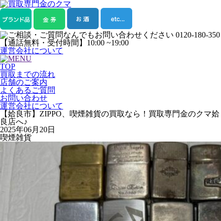
運営会社について
TOP
買取までの流れ
店舗のご案内
よくあるご質問
お問い合わせ
運営会社について
【姶良市】ZIPPO、喫煙雑貨の買取なら！買取専門金のクマ姶
良店へ♪
2025年06月20日
喫煙雑貨