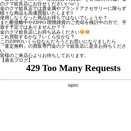
のクマ姶良店にお任せください( ^ω^ )
金のクマ姶良店では貴金属やブランドアクセサリーに限らず
様々な商品も高価買取いたします!!
使用しなくなった商品お持ちではないでしょうか？
また断捨離中やZIPPO 喫煙雑貨のご売却を検討中の方で、手
放す予定ではありませんか？？
金のクマ姶良店にお持ち込みください
これ買取するかな？いくら位かな？
このZIPPOいくら位なんだろうとお思いになりましたら
『査定無料』の買取専門金のクマ姶良店に是非お持ちくださ
い。
皆様のご来店心よりお待ちしております。
【過去ブログ】