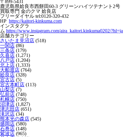
〒899-5431
鹿児島県姶良市西餅田60-3 グリーンハイツテナント2号
買取専門 金のクマ 姶良店
フリーダイヤル tel:0120-320-432
HP
https://kaitori-kinkuma.com
インスタグラ
ム
https://www.instagram.com/aira_kaitori.kinkuma0202/?hl=ja
店舗カテゴリー
さいたま見沼店
(518)
一関店
(86)
三条店
(179)
久喜店
(1,271)
八戸店
(1,204)
北上店
(1,333)
大船渡店
(764)
姶良店
(328)
宮古店
(5)
宮古本町店
(113)
山梨店
(7)
弘前店
(748)
札幌店
(750)
沼津店
(1,827)
津志田店
(651)
滝沢店
(34)
熊本光の森店
(545)
盛岡店
(580)
石巻店
(148)
紫波店
(965)