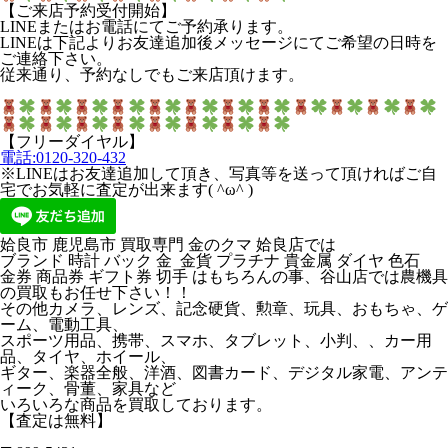
【ご来店予約受付開始】
LINEまたはお電話にてご予約承ります。
LINEは下記よりお友達追加後メッセージにてご希望の日時を
ご連絡下さい。
従来通り、予約なしでもご来店頂けます。
【フリーダイヤル】
電話:0120-320-432
※LINEはお友達追加して頂き、写真等を送って頂ければご自
宅でお気軽に査定が出来ます( ^ω^ )
姶良市 鹿児島市 買取専門 金のクマ 姶良店では
ブランド 時計 バック 金 金貨 プラチナ 貴金属 ダイヤ 色石
金券 商品券 ギフト券 切手 はもちろんの事、谷山店では農機具
の買取もお任せ下さい！！
その他カメラ、レンズ、記念硬貨、勲章、玩具、おもちゃ、ゲ
ーム、電動工具、
スポーツ用品、携帯、スマホ、タブレット、小判、、カー用
品、タイヤ、ホイール、
ギター、楽器全般、洋酒、図書カード、デジタル家電、アンテ
ィーク、骨董、家具など
いろいろな商品を買取しております。
【査定は無料】