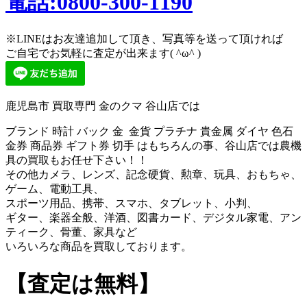
電話:0800-300-1190
※LINEはお友達追加して頂き、写真等を送って頂ければ
ご自宅でお気軽に査定が出来ます( ^ω^ )
鹿児島市 買取専門 金のクマ 谷山店では
ブランド 時計 バック 金 金貨 プラチナ 貴金属 ダイヤ 色石
金券 商品券 ギフト券 切手 はもちろんの事、谷山店では農機
具の買取もお任せ下さい！！
その他カメラ、レンズ、記念硬貨、勲章、玩具、おもちゃ、
ゲーム、電動工具、
スポーツ用品、携帯、スマホ、タブレット、小判、
ギター、楽器全般、洋酒、図書カード、デジタル家電、アン
ティーク、骨董、家具など
いろいろな商品を買取しております。
【査定は無料】