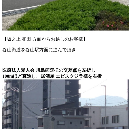
【坂之上 和田 方面からお越しのお客様】
谷山街道を谷山駅方面に進んで頂き
医療法人愛人会 川島病院
様の
交差点を左折
し
1
00mほど直進
し、
居酒屋 エビスクジラ様を右折