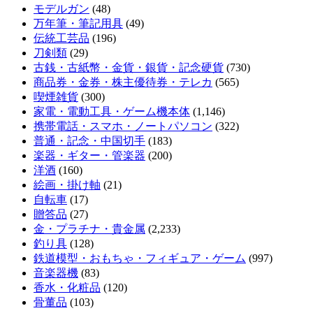
モデルガン
(48)
万年筆・筆記用具
(49)
伝統工芸品
(196)
刀剣類
(29)
古銭・古紙幣・金貨・銀貨・記念硬貨
(730)
商品券・金券・株主優待券・テレカ
(565)
喫煙雑貨
(300)
家電・電動工具・ゲーム機本体
(1,146)
携帯電話・スマホ・ノートパソコン
(322)
普通・記念・中国切手
(183)
楽器・ギター・管楽器
(200)
洋酒
(160)
絵画・掛け軸
(21)
自転車
(17)
贈答品
(27)
金・プラチナ・貴金属
(2,233)
釣り具
(128)
鉄道模型・おもちゃ・フィギュア・ゲーム
(997)
音楽器機
(83)
香水・化粧品
(120)
骨董品
(103)