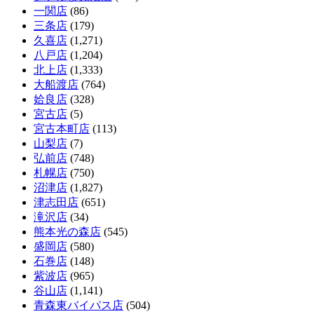
一関店
(86)
三条店
(179)
久喜店
(1,271)
八戸店
(1,204)
北上店
(1,333)
大船渡店
(764)
姶良店
(328)
宮古店
(5)
宮古本町店
(113)
山梨店
(7)
弘前店
(748)
札幌店
(750)
沼津店
(1,827)
津志田店
(651)
滝沢店
(34)
熊本光の森店
(545)
盛岡店
(580)
石巻店
(148)
紫波店
(965)
谷山店
(1,141)
青森東バイパス店
(504)