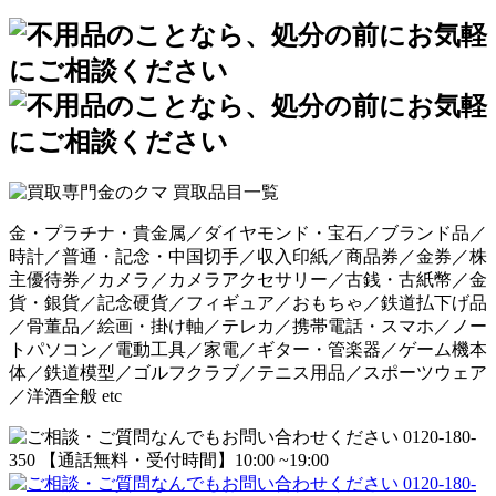
金・プラチナ・貴金属／ダイヤモンド・宝石／ブランド品／
時計／普通・記念・中国切手／収入印紙／商品券／金券／株
主優待券／カメラ／カメラアクセサリー／古銭・古紙幣／金
貨・銀貨／記念硬貨／フィギュア／おもちゃ／鉄道払下げ品
／骨董品／絵画・掛け軸／テレカ／携帯電話・スマホ／ノー
トパソコン／電動工具／家電／ギター・管楽器／ゲーム機本
体／鉄道模型／ゴルフクラブ／テニス用品／スポーツウェア
／洋酒全般 etc