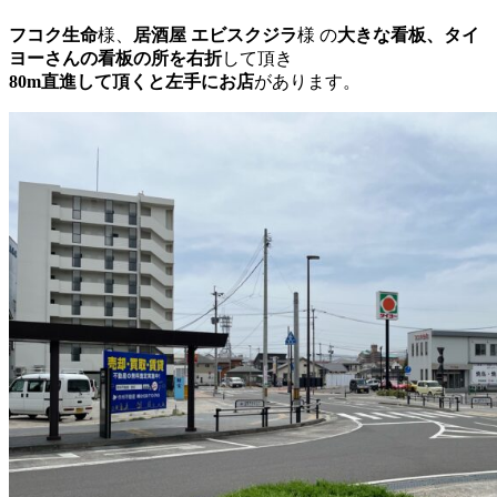
フコク生命
様、
居酒屋 エビスクジラ
様 の
大きな看板、タイ
ヨーさんの看板の所を右折
して頂き
80m直進して頂くと左手にお店
があります。