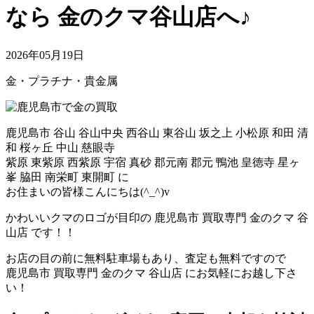
なら 金のクマ谷山店へ♪
2026年05月19日
金・プラチナ・貴金属
鹿児島市 谷山 谷山中央 西谷山 東谷山 坂之上 小松原 和田 清
和 桜ヶ丘 中山 慈眼寺
紫原 東紫原 西紫原 宇宿 真砂 郡元南 郡元 鴨池 皇徳寺 星ヶ
峯 脇田 南栄町 東開町 に
お住まいの皆様こんにちは(^_^)v
かわいいクマのロゴが目印の 鹿児島市 買取専門 金のクマ 谷
山店 です！！
お店の目の前に無料駐車場もあり、査定も無料ですので
鹿児島市 買取専門 金のクマ 谷山店 にお気軽にお越し下さ
い！