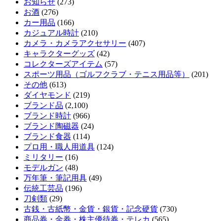
お知らせ
(273)
お酒
(276)
カー用品
(166)
カジュアル時計
(210)
カメラ・カメラアクセサリー
(407)
キャラクターグッズ
(42)
コレクターズアイテム
(57)
スポーツ用品（ゴルフクラブ・テニス用品等）
(201)
その他
(613)
ダイヤモンド
(219)
ブランド品
(2,100)
ブランド時計
(966)
ブランド陶磁器
(24)
ブランド食器
(114)
プロ用・職人用道具
(124)
ミリタリー
(16)
モデルガン
(48)
万年筆・筆記用具
(49)
伝統工芸品
(196)
刀剣類
(29)
古銭・古紙幣・金貨・銀貨・記念硬貨
(730)
商品券・金券・株主優待券・テレカ
(565)