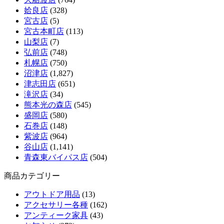
姶良店
(328)
宮古店
(5)
宮古本町店
(113)
山梨店
(7)
弘前店
(748)
札幌店
(750)
沼津店
(1,827)
津志田店
(651)
滝沢店
(34)
熊本光の森店
(545)
盛岡店
(580)
石巻店
(148)
紫波店
(964)
谷山店
(1,141)
青森東バイパス店
(504)
商品カテゴリー
アウトドア用品
(13)
アクセサリー各種
(162)
アンティーク家具
(43)