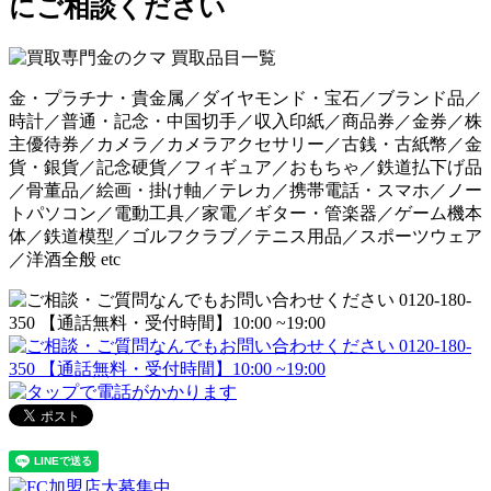
金・プラチナ・貴金属／ダイヤモンド・宝石／ブランド品／
時計／普通・記念・中国切手／収入印紙／商品券／金券／株
主優待券／カメラ／カメラアクセサリー／古銭・古紙幣／金
貨・銀貨／記念硬貨／フィギュア／おもちゃ／鉄道払下げ品
／骨董品／絵画・掛け軸／テレカ／携帯電話・スマホ／ノー
トパソコン／電動工具／家電／ギター・管楽器／ゲーム機本
体／鉄道模型／ゴルフクラブ／テニス用品／スポーツウェア
／洋酒全般 etc