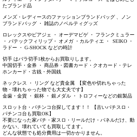
たブランド品
メンズ・レディースのファッションブランドバッグ 、ノン
ブランドバッグ ・ 雑誌のノベルティグッズ
ロレックスやピアジェ ・ オーデマピゲ ・ フランクミュラー
・ パテックフィリップ・ オメガ ・カルティエ ・ SEIKO ・
ラドー ・ G-SHOCK などの時計
切手 はバラ切手1枚からお買取りします。
中国切手・金券 ・ 商品券・図書カード・クオカード・テレ
ホンカード・古銭・外国銭
ネックレス ・ リング など貴金属 【変色や切れちゃった
物・壊れちゃった物でも大丈夫です】
金歯・金貨 ・ 銀杯 ・ 銀メダル ・ トロフィーなどの銀製品
スロット台・パチンコ台探してます！！ 【古いパチスロ・
パチンコ台も買取OK】
不要になった家パチ・家スロ・リールだけ・パネルだけ、動
かない、壊れていても買取してます。
どんな状態でも処分費用は一切かかりません。