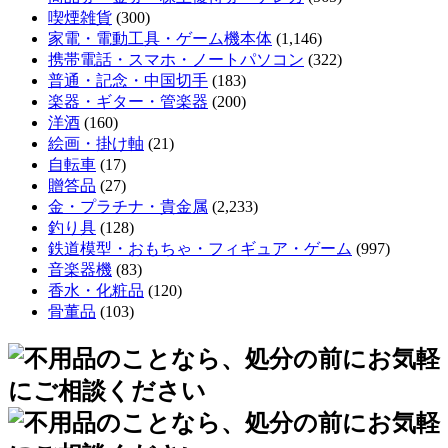
喫煙雑貨
(300)
家電・電動工具・ゲーム機本体
(1,146)
携帯電話・スマホ・ノートパソコン
(322)
普通・記念・中国切手
(183)
楽器・ギター・管楽器
(200)
洋酒
(160)
絵画・掛け軸
(21)
自転車
(17)
贈答品
(27)
金・プラチナ・貴金属
(2,233)
釣り具
(128)
鉄道模型・おもちゃ・フィギュア・ゲーム
(997)
音楽器機
(83)
香水・化粧品
(120)
骨董品
(103)