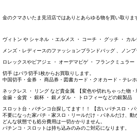
金のクマさいたま見沼店ではありとあらゆる物を買い取りま
ヴィトン や シャネル ・エルメス ・ コーチ ・ グッチ ・
メンズ・レディースのファッションブランドバッグ 、ノンブ
ロレックスやピアジェ ・ オーデマピゲ ・ フランクミュラー ・ 
切手 はバラ切手1枚からお買取りします。
中国切手・金券 ・ 商品券・図書カード・クオカード・テレ
ネックレス ・ リング など貴金属 【変色や切れちゃった物
金歯・金貨 ・ 銀杯 ・ 銀メダル ・ トロフィーなどの銀製品
スロット台・パチンコ台探してます！！ 【古いパチスロ・パ
不要になった家パチ・家スロ・リールだけ・パネルだけ、動
どんな状態でも処分費用は一切かかりません。
パチンコ・スロットは持ち込みのみのご対応になります。