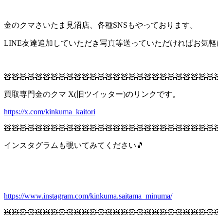
金のクマさいたま見沼店、各種SNSもやっております。
LINE友達追加していただき写真等送っていただければお気
🧸🧸🧸🧸🧸🧸🧸🧸🧸🧸🧸🧸🧸🧸🧸🧸🧸🧸🧸🧸🧸🧸🧸🧸🧸🧸🧸
買取専門金のクマ X(旧ツイッター)のリンクです。
https://x.com/kinkuma_kaitori
🧸🧸🧸🧸🧸🧸🧸🧸🧸🧸🧸🧸🧸🧸🧸🧸🧸🧸🧸🧸🧸🧸🧸🧸🧸🧸🧸
インスタグラムも覗いてみてください🎵
https://www.instagram.com/kinkuma.saitama_minuma/
🧸🧸🧸🧸🧸🧸🧸🧸🧸🧸🧸🧸🧸🧸🧸🧸🧸🧸🧸🧸🧸🧸🧸🧸🧸🧸🧸