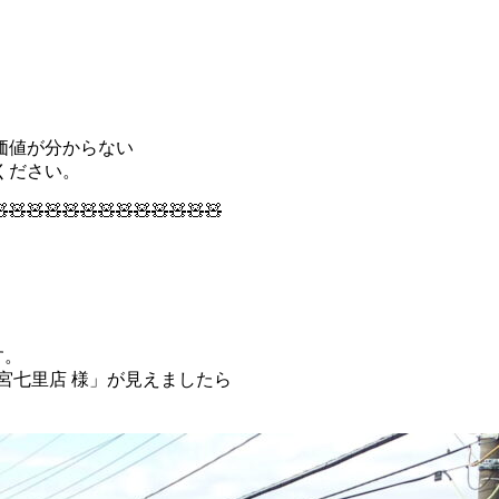
価値が分からない
ください。
🧸🧸🧸🧸🧸🧸🧸🧸🧸🧸🧸🧸
す。
宮七里店 様」が見えましたら