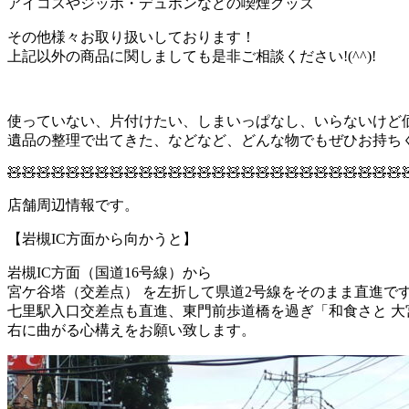
アイコスやジッポ・デュポンなどの喫煙グッズ
その他様々お取り扱いしております！
上記以外の商品に関しましても是非ご相談ください!(^^)!
使っていない、片付けたい、しまいっぱなし、いらないけど
遺品の整理で出てきた、などなど、どんな物でもぜひお持ち
🧸🧸🧸🧸🧸🧸🧸🧸🧸🧸🧸🧸🧸🧸🧸🧸🧸🧸🧸🧸🧸🧸🧸🧸🧸🧸🧸
店舗周辺情報です。
【岩槻IC方面から向かうと】
岩槻IC方面（国道16号線）から
宮ケ谷塔（交差点）
を
左折
して県道2号線をそのまま直進で
七里駅入口交差点も直進、東門前歩道橋を過ぎ「和食さと 大
右に曲がる心構えをお願い致します。