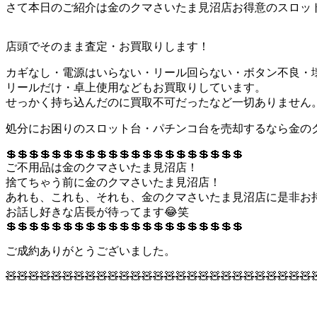
さて本日のご紹介は金のクマさいたま見沼店お得意のスロッ
店頭でそのまま査定・お買取りします！
カギなし・電源はいらない・リール回らない・ボタン不良・
リールだけ・卓上使用などもお買取りしています。
せっかく持ち込んだのに買取不可だったなど一切ありません
処分にお困りのスロット台・パチンコ台を売却するなら金の
💲💲💲💲💲💲💲💲💲💲💲💲💲💲💲💲💲💲💲💲💲
ご不用品は金のクマさいたま見沼店！
捨てちゃう前に金のクマさいたま見沼店！
あれも、これも、それも、金のクマさいたま見沼店に是非お
お話し好きな店長が待ってます😂笑
💲💲💲💲💲💲💲💲💲💲💲💲💲💲💲💲💲💲💲💲💲
ご成約ありがとうございました。
🧸🧸🧸🧸🧸🧸🧸🧸🧸🧸🧸🧸🧸🧸🧸🧸🧸🧸🧸🧸🧸🧸🧸🧸🧸🧸🧸