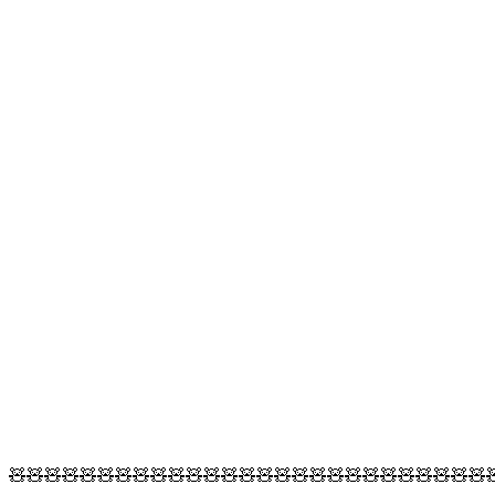
🧸🧸🧸🧸🧸🧸🧸🧸🧸🧸🧸🧸🧸🧸🧸🧸🧸🧸🧸🧸🧸🧸🧸🧸🧸🧸🧸