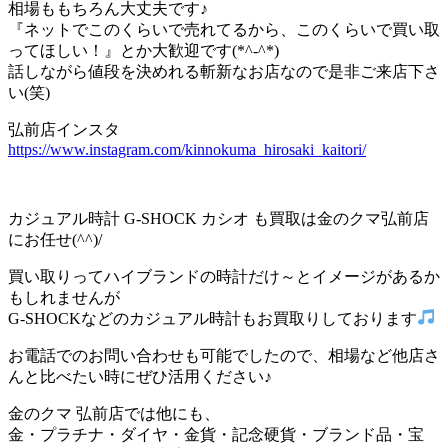
相場ももちろん大丈夫です♪
『ネットでこのくらいで売れてるから、このくらいで買い取
ってほしい！』とか大歓迎です(*^-^*)
話しながら値段を決めれる斬新なお店なので是非ご来店下さ
い(笑)
弘前店インスタ
https://www.instagram.com/kinnokuma_hirosaki_kaitori/
カジュアル時計 G-SHOCK カシオ も買取は金のクマ弘前店
にお任せ(^^)/
買い取りってハイブランドの時計だけ～とイメージがあるか
もしれませんが
G-SHOCKなどのカジュアル時計もお買取りしております
お電話でのお問い合わせも可能でしたので、相場など他店さ
んと比べたい時にぜひ活用ください♪
金のクマ 弘前店では他にも、
金・プラチナ・ダイヤ・金貨・記念硬貨・ブランド品・宝