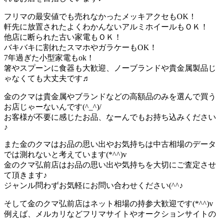
フリマの最安値でも売れなかったメッキアクセもOK！
軒先に放置されたよくわかんないアルミホイールもＯＫ！
他店に断られた古い家電もＯＫ！
バキバキに割れたスマホやガラケーもOK！
7年過ぎた小型家電もok！
箸やスプーンに食器も大歓迎、ノーブランドや貴金属製品じ
ゃなくても大丈夫です♬
金のクマは貴金属やブランドなどの高額品のみを選んで買う
お店じゃーないんです(^_^)/
お客様が不要に感じたお品、なーんでもお持ち込みください
♪
また金のクマはお品の思い出やお気持ちは中古相場のデータ
では測れないと考えています(*^^)v
金のクマ弘前店はお品の思い出や気持ちを大切にご査定させ
て頂きます♪
ジャンル問わずお気軽にお問い合わせください(^^♪
そして金のクマ弘前店はネット相場の持参大歓迎です(*^^)v
例えば、メルカリなどフリマサイトやオークションサイトの