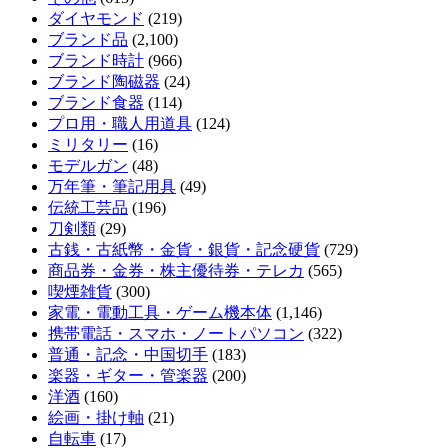
ダイヤモンド
(219)
ブランド品
(2,100)
ブランド時計
(966)
ブランド陶磁器
(24)
ブランド食器
(114)
プロ用・職人用道具
(124)
ミリタリー
(16)
モデルガン
(48)
万年筆・筆記用具
(49)
伝統工芸品
(196)
刀剣類
(29)
古銭・古紙幣・金貨・銀貨・記念硬貨
(729)
商品券・金券・株主優待券・テレカ
(565)
喫煙雑貨
(300)
家電・電動工具・ゲーム機本体
(1,146)
携帯電話・スマホ・ノートパソコン
(322)
普通・記念・中国切手
(183)
楽器・ギター・管楽器
(200)
洋酒
(160)
絵画・掛け軸
(21)
自転車
(17)