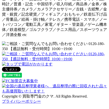
時計／普通・記念・中国切手／収入印紙／商品券／金券／株
主優待券／カメラ／カメラアクセサリー／古銭・古紙幣／金
貨・銀貨／記念硬貨／フィギュア／おもちゃ／鉄道払下げ品
／骨董品／絵画・掛け軸／テレカ／携帯電話・スマホ／ノー
トパソコン／電動工具／家電／ギター・管楽器／ゲーム機本
体／鉄道模型／ゴルフクラブ／テニス用品／スポーツウェア
／洋酒全般 etc
Copyright © 買取専門金のクマ. All Rights Reserved.
プライバシーポリシー