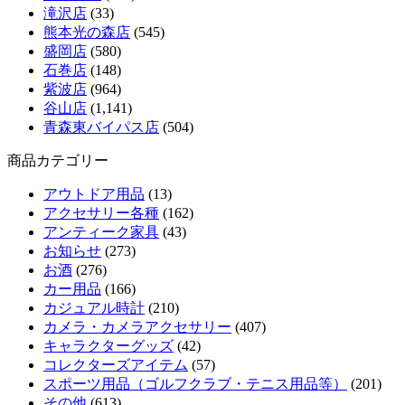
滝沢店
(33)
熊本光の森店
(545)
盛岡店
(580)
石巻店
(148)
紫波店
(964)
谷山店
(1,141)
青森東バイパス店
(504)
商品カテゴリー
アウトドア用品
(13)
アクセサリー各種
(162)
アンティーク家具
(43)
お知らせ
(273)
お酒
(276)
カー用品
(166)
カジュアル時計
(210)
カメラ・カメラアクセサリー
(407)
キャラクターグッズ
(42)
コレクターズアイテム
(57)
スポーツ用品（ゴルフクラブ・テニス用品等）
(201)
その他
(613)