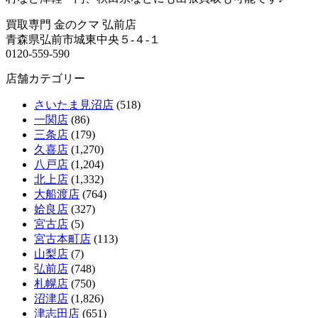
買取専門 金のクマ 弘前店
青森県弘前市城東中央５-４-１
0120-559-590
店舗カテゴリー
さいたま見沼店
(518)
一関店
(86)
三条店
(179)
久喜店
(1,270)
八戸店
(1,204)
北上店
(1,332)
大船渡店
(764)
姶良店
(327)
宮古店
(5)
宮古本町店
(113)
山梨店
(7)
弘前店
(748)
札幌店
(750)
沼津店
(1,826)
津志田店
(651)