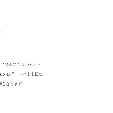
！
と4号線にぶつかったら
点を右折、そのまま直進
前となります。