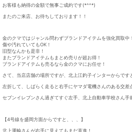
お客様も納得の金額で無事ご成約です(*^^*)
またのご来店、お待ちしております！！
金のクマではジャンル問わずブランドアイテムを強化買取中
傷や汚れていてもOK！
旧型なんかも是非！
またブランドアイテムもまとめ売りが超お得！
ブランドアイテムも売るなら金のクマにお任せ！
さて、当店店舗の場所ですが、北上江釣子インターからです
左折して、しばらく走ると右手にヤマダ電機さんのある交差
セブンイレブンさん過ぎてすぐ左手、北上自動車学校さん手
【4号線を盛岡方面からですと、、、】
北上運輸さんが右手に見えてもまだ直進！