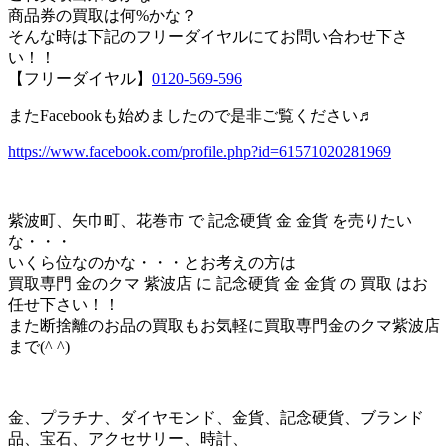
商品券の買取は何%かな？
そんな時は下記のフリーダイヤルにてお問い合わせ下さ
い！！
【フリーダイヤル】
0120-569-596
またFacebookも始めましたので是非ご覧ください♬
https://www.facebook.com/profile.php?id=61571020281969
紫波町、矢巾町、花巻市 で 記念硬貨 金 金貨 を売りたい
な・・・
いくら位なのかな・・・とお考えの方は
買取専門 金のクマ 紫波店 に 記念硬貨 金 金貨 の 買取 はお
任せ下さい！！
また断捨離のお品の買取もお気軽に買取専門金のクマ紫波店
まで(^ ^)
金、プラチナ、ダイヤモンド、金貨、記念硬貨、ブランド
品、宝石、アクセサリー、時計、