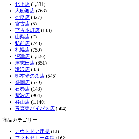
北上店
(1,331)
大船渡店
(763)
姶良店
(327)
宮古店
(5)
宮古本町店
(113)
山梨店
(7)
弘前店
(748)
札幌店
(750)
沼津店
(1,826)
津志田店
(651)
滝沢店
(33)
熊本光の森店
(545)
盛岡店
(579)
石巻店
(148)
紫波店
(964)
谷山店
(1,140)
青森東バイパス店
(504)
商品カテゴリー
アウトドア用品
(13)
アクセサリー各種
(162)