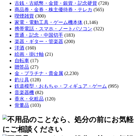
古銭・古紙幣・金貨・銀貨・記念硬貨
(728)
商品券・金券・株主優待券・テレカ
(565)
喫煙雑貨
(300)
家電・電動工具・ゲーム機本体
(1,146)
携帯電話・スマホ・ノートパソコン
(322)
普通・記念・中国切手
(183)
楽器・ギター・管楽器
(200)
洋酒
(160)
絵画・掛け軸
(21)
自転車
(17)
贈答品
(27)
金・プラチナ・貴金属
(2,230)
釣り具
(128)
鉄道模型・おもちゃ・フィギュア・ゲーム
(995)
音楽器機
(82)
香水・化粧品
(120)
骨董品
(103)