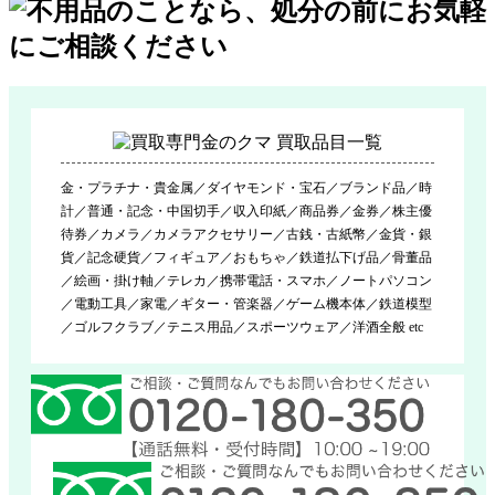
金・プラチナ・貴金属／ダイヤモンド・宝石／ブランド品／時
計／普通・記念・中国切手／収入印紙／商品券／金券／株主優
待券／カメラ／カメラアクセサリー／古銭・古紙幣／金貨・銀
貨／記念硬貨／フィギュア／おもちゃ／鉄道払下げ品／骨董品
／絵画・掛け軸／テレカ／携帯電話・スマホ／ノートパソコン
／電動工具／家電／ギター・管楽器／ゲーム機本体／鉄道模型
／ゴルフクラブ／テニス用品／スポーツウェア／洋酒全般 etc