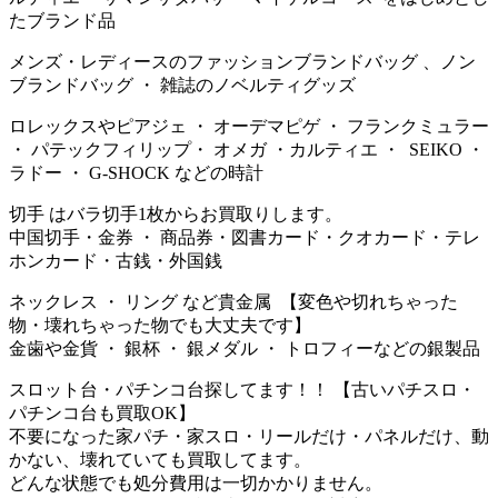
たブランド品
メンズ・レディースのファッションブランドバッグ 、ノン
ブランドバッグ ・ 雑誌のノベルティグッズ
ロレックスやピアジェ ・ オーデマピゲ ・ フランクミュラー
・ パテックフィリップ・ オメガ ・カルティエ ・ SEIKO ・
ラドー ・ G-SHOCK などの時計
切手 はバラ切手1枚からお買取りします。
中国切手・金券 ・ 商品券・図書カード・クオカード・テレ
ホンカード・古銭・外国銭
ネックレス ・ リング など貴金属 【変色や切れちゃった
物・壊れちゃった物でも大丈夫です】
金歯や金貨 ・ 銀杯 ・ 銀メダル ・ トロフィーなどの銀製品
スロット台・パチンコ台探してます！！ 【古いパチスロ・
パチンコ台も買取OK】
不要になった家パチ・家スロ・リールだけ・パネルだけ、動
かない、壊れていても買取してます。
どんな状態でも処分費用は一切かかりません。