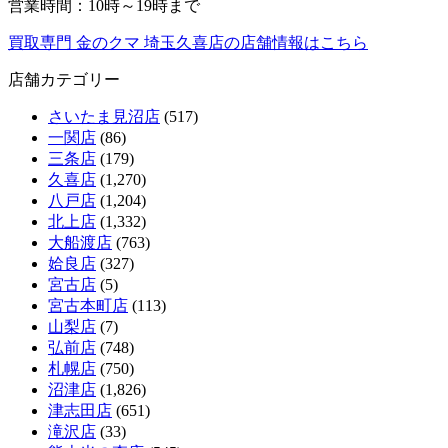
営業時間：10時～19時まで
買取専門 金のクマ 埼玉久喜店の店舗情報はこちら
店舗カテゴリー
さいたま見沼店
(517)
一関店
(86)
三条店
(179)
久喜店
(1,270)
八戸店
(1,204)
北上店
(1,332)
大船渡店
(763)
姶良店
(327)
宮古店
(5)
宮古本町店
(113)
山梨店
(7)
弘前店
(748)
札幌店
(750)
沼津店
(1,826)
津志田店
(651)
滝沢店
(33)