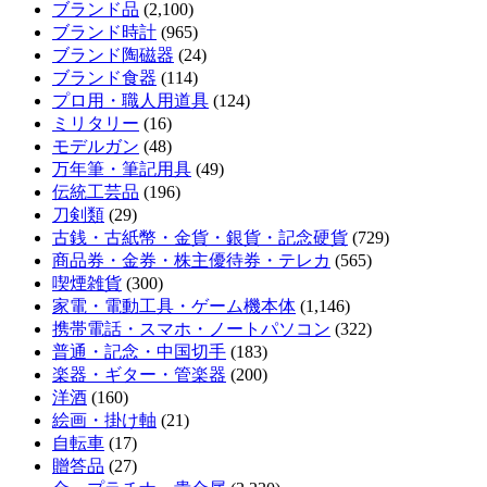
ブランド品
(2,100)
ブランド時計
(965)
ブランド陶磁器
(24)
ブランド食器
(114)
プロ用・職人用道具
(124)
ミリタリー
(16)
モデルガン
(48)
万年筆・筆記用具
(49)
伝統工芸品
(196)
刀剣類
(29)
古銭・古紙幣・金貨・銀貨・記念硬貨
(729)
商品券・金券・株主優待券・テレカ
(565)
喫煙雑貨
(300)
家電・電動工具・ゲーム機本体
(1,146)
携帯電話・スマホ・ノートパソコン
(322)
普通・記念・中国切手
(183)
楽器・ギター・管楽器
(200)
洋酒
(160)
絵画・掛け軸
(21)
自転車
(17)
贈答品
(27)