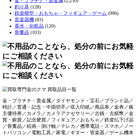
金・プラチナ・貴金属
(2,230)
釣り具
(128)
鉄道模型・おもちゃ・フィギュア・ゲーム
(996)
音楽器機
(83)
香水・化粧品
(120)
骨董品
(103)
金・プラチナ・貴金属／ダイヤモンド・宝石／ブランド品／
時計／普通・記念・中国切手／収入印紙／商品券／金券／株
主優待券／カメラ／カメラアクセサリー／古銭・古紙幣／金
貨・銀貨／記念硬貨／フィギュア／おもちゃ／鉄道払下げ品
／骨董品／絵画・掛け軸／テレカ／携帯電話・スマホ／ノー
トパソコン／電動工具／家電／ギター・管楽器／ゲーム機本