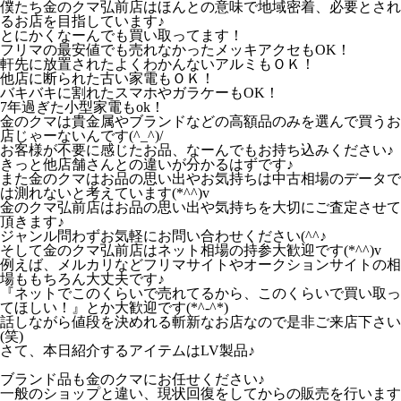
僕たち金のクマ弘前店はほんとの意味で地域密着、必要とされ
るお店を目指しています♪
とにかくなーんでも買い取ってます！
フリマの最安値でも売れなかったメッキアクセもOK！
軒先に放置されたよくわかんないアルミもＯＫ！
他店に断られた古い家電もＯＫ！
バキバキに割れたスマホやガラケーもOK！
7年過ぎた小型家電もok！
金のクマは貴金属やブランドなどの高額品のみを選んで買うお
店じゃーないんです(^_^)/
お客様が不要に感じたお品、なーんでもお持ち込みください♪
きっと他店舗さんとの違いが分かるはずです♪
また金のクマはお品の思い出やお気持ちは中古相場のデータで
は測れないと考えています(*^^)v
金のクマ弘前店はお品の思い出や気持ちを大切にご査定させて
頂きます♪
ジャンル問わずお気軽にお問い合わせください(^^♪
そして金のクマ弘前店はネット相場の持参大歓迎です(*^^)v
例えば、メルカリなどフリマサイトやオークションサイトの相
場ももちろん大丈夫です♪
『ネットでこのくらいで売れてるから、このくらいで買い取っ
てほしい！』とか大歓迎です(*^-^*)
話しながら値段を決めれる斬新なお店なので是非ご来店下さい
(笑)
さて、本日紹介するアイテムはLV製品♪
ブランド品も金のクマにお任せください♪
一般のショップと違い、現状回復をしてからの販売を行います