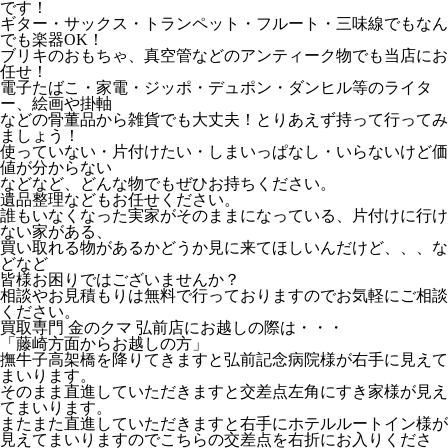
です！
ギター・サックス・トランペット・フルート・三味線でもなん
でも楽器OK！
ブリキのおもちゃ、真空管などのアンティーク物でも当店にお
任せ！
電子たばこ・家電・ジッポ・デュポン・ダンヒル等のライタ
ー、絵画や掛軸
などの骨董品から雑貨でも大丈夫！とりあえず持って行ってみ
ましょう！
使っていない・片付けたい・しまいっぱなし・いらないけど価
値が分からない
などなど、どんな物でもぜひお持ちください。
遺品整理などもお任せください。
誰もいなくなった実家がそのままになっている、片付けに行け
ない家がある、
買い取れる物があるかどうか見に来てほしいんだけど、、、な
どなど
皆様お困りではございませんか？
相談やお見積もりは無料で行っておりますのでお気軽にご相談
ください。
買取専門 金のクマ 弘前店にお越しの際は・・・
「藤崎方面からお越しの方」
撫牛子高架橋を降りてきますと弘前記念病院様が右手に見えて
まいります。
そのまま直進していただきますと交差点左角にすき家様が見え
てまいります。
またまた直進していただきますと右手にホテルルートイン様が
見えてまいりますのでこちらの交差点を右折にお入りくださ