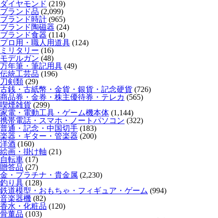
ダイヤモンド
(219)
ブランド品
(2,099)
ブランド時計
(965)
ブランド陶磁器
(24)
ブランド食器
(114)
プロ用・職人用道具
(124)
ミリタリー
(16)
モデルガン
(48)
万年筆・筆記用具
(49)
伝統工芸品
(196)
刀剣類
(29)
古銭・古紙幣・金貨・銀貨・記念硬貨
(726)
商品券・金券・株主優待券・テレカ
(565)
喫煙雑貨
(299)
家電・電動工具・ゲーム機本体
(1,144)
携帯電話・スマホ・ノートパソコン
(322)
普通・記念・中国切手
(183)
楽器・ギター・管楽器
(200)
洋酒
(160)
絵画・掛け軸
(21)
自転車
(17)
贈答品
(27)
金・プラチナ・貴金属
(2,230)
釣り具
(128)
鉄道模型・おもちゃ・フィギュア・ゲーム
(994)
音楽器機
(82)
香水・化粧品
(120)
骨董品
(103)