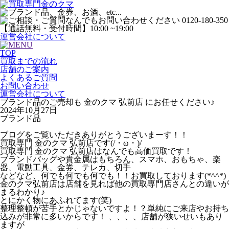
運営会社について
TOP
買取までの流れ
店舗のご案内
よくあるご質問
お問い合わせ
運営会社について
ブランド品のご売却も 金のクマ 弘前店 にお任せください♪
2024年10月27日
ブランド品
ブログをご覧いただきありがとうございまーす！！
買取専門 金のクマ 弘前店です(/・ω・)/
買取専門 金のクマ 弘前店はなんでも高価買取です！
ブランドバッグや貴金属はもちろん、スマホ、おもちゃ、楽
器、電動工具、金券、テレカ、切手
などなど、何でも何でも何でも！！お買取しております(*^^*)
金のクマ弘前店は店舗を見れば他の買取専門店さんとの違いが
まるわかり♪
とにかく物にあふれてます(笑)
整理整頓が苦手とかじゃないですよ！？単純にご来店やお持ち
込みが非常に多いからです！ 、、、、店舗が狭いせいもあり
ますが