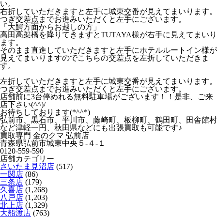
い。
右折していただきますと左手に城東交番が見えてまいります。
つぎ交差点までお進みいただくと左手にございます。
「大鰐方面からお越しの方」
高田高架橋を降りてきますとTUTAYA様が右手に見えてまいり
ます。
そのまま直進していただきますと左手にホテルルートイン様が
見えてまいりますのでこちらの交差点を左折していただきま
す。
左折していただきますと左手に城東交番が見えてまいります。
つぎ交差点までお進みいただくと左手にございます。
店舗前に3台停めれる無料駐車場がございます！！是非、ご来
店下さい(^^)/
お待ちしております(*^^*)
弘前市、黒石市、平川市、藤崎町、板柳町、鶴田町、田舎館村
など津軽一円、秋田県などにも出張買取も可能です♪
買取専門 金のクマ 弘前店
青森県弘前市城東中央５-４-１
0120-559-590
店舗カテゴリー
さいたま見沼店
(517)
一関店
(86)
三条店
(179)
久喜店
(1,268)
八戸店
(1,203)
北上店
(1,329)
大船渡店
(763)