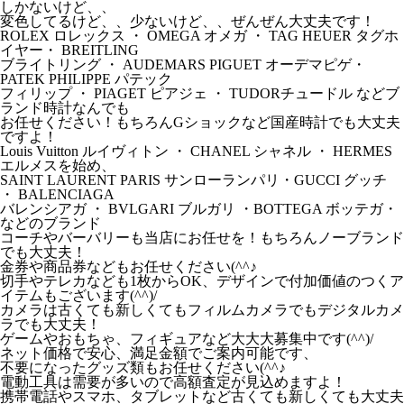
しかないけど、、
変色してるけど、、少ないけど、、ぜんぜん大丈夫です！
ROLEX ロレックス ・ OMEGA オメガ ・ TAG HEUER タグホ
イヤー・ BREITLING
ブライトリング ・ AUDEMARS PIGUET オーデマピゲ・
PATEK PHILIPPE パテック
フィリップ ・ PIAGET ピアジェ ・ TUDORチュードル などブ
ランド時計なんでも
お任せください！もちろんGショックなど国産時計でも大丈夫
ですよ！
Louis Vuitton ルイヴィトン ・ CHANEL シャネル ・ HERMES
エルメスを始め、
SAINT LAURENT PARIS サンローランパリ・GUCCI グッチ
・ BALENCIAGA
バレンシアガ ・ BVLGARI ブルガリ ・BOTTEGA ボッテガ・
などのブランド
コーチやバーバリーも当店にお任せを！もちろんノーブランド
でも大丈夫！
金券や商品券などもお任せください(^^♪
切手やテレカなども1枚からOK、デザインで付加価値のつくア
イテムもございます(^^)/
カメラは古くても新しくてもフィルムカメラでもデジタルカメ
ラでも大丈夫！
ゲームやおもちゃ、フィギュアなど大大大募集中です(^^)/
ネット価格で安心、満足金額でご案内可能です、
不要になったグッズ類もお任せください(^^♪
電動工具は需要が多いので高額査定が見込めますよ！
携帯電話やスマホ、タブレットなど古くても新しくても大丈夫