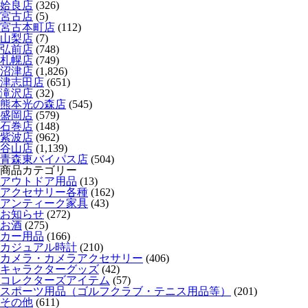
姶良店
(326)
宮古店
(5)
宮古本町店
(112)
山梨店
(7)
弘前店
(748)
札幌店
(749)
沼津店
(1,826)
津志田店
(651)
滝沢店
(32)
熊本光の森店
(545)
盛岡店
(579)
石巻店
(148)
紫波店
(962)
谷山店
(1,139)
青森東バイパス店
(504)
商品カテゴリー
アウトドア用品
(13)
アクセサリー各種
(162)
アンティーク家具
(43)
お知らせ
(272)
お酒
(275)
カー用品
(166)
カジュアル時計
(210)
カメラ・カメラアクセサリー
(406)
キャラクターグッズ
(42)
コレクターズアイテム
(57)
スポーツ用品（ゴルフクラブ・テニス用品等）
(201)
その他
(611)