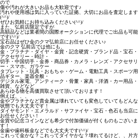
ので
傷や汚れが大きいお品も大歓迎です♪
汚れや使用感は気に入っていた証拠、大切にお品を査定します
(^^)/
ぜひお気軽にお持ち込みください(^^)/
また、弘前店限定ですが
高額品などは業者間の国際オークションに代理でご出品も可能
です(^^)/
宝石品はぜひ金のクマ弘前店にお任せください♪
金のクマ 弘前店では他にも、
金・プラチナ・ダイヤ・金貨・記念硬貨・ブランド品・宝石・
アクセサリー・時計・
切手・中国切手・金券・商品券・カメラ・レンズ・アクセサリ
ー・スマホ、ガラケー
タブレット・玩具・おもちゃ・ゲーム・電動工具・スポーツ用
品ギター、楽器全般・
デジタル家電、アンティーク・骨董・家具・洋酒・カー用品・
雑貨、などなど
あらゆる物を高価買取させて頂いております！
例えば、、、
金やプラチナなど貴金属は壊れていても変色していてもどんな
状態でも大丈夫です！
ダイヤモンド・エメラルド・サファイヤ・宝石・色石も当店に
お任せください！
金貨や記念コインなども希少で付加価値が付くものもございま
す！
金歯や歯科板金などでも大丈夫です(^^)/
これって金かな？これってダイヤかな？壊れてるけど、、片方