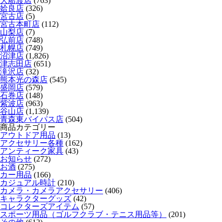
大船渡店
(763)
姶良店
(326)
宮古店
(5)
宮古本町店
(112)
山梨店
(7)
弘前店
(748)
札幌店
(749)
沼津店
(1,826)
津志田店
(651)
滝沢店
(32)
熊本光の森店
(545)
盛岡店
(579)
石巻店
(148)
紫波店
(963)
谷山店
(1,139)
青森東バイパス店
(504)
商品カテゴリー
アウトドア用品
(13)
アクセサリー各種
(162)
アンティーク家具
(43)
お知らせ
(272)
お酒
(275)
カー用品
(166)
カジュアル時計
(210)
カメラ・カメラアクセサリー
(406)
キャラクターグッズ
(42)
コレクターズアイテム
(57)
スポーツ用品（ゴルフクラブ・テニス用品等）
(201)