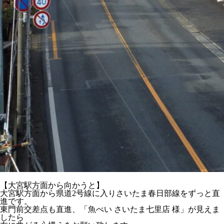
【大宮駅方面から向かうと】
大宮駅方面から県道2号線に入りさいたま春日部線をずっと直
進です。
東門前交差点も直進、「魚べい さいたま七里店 様」が見えま
したら