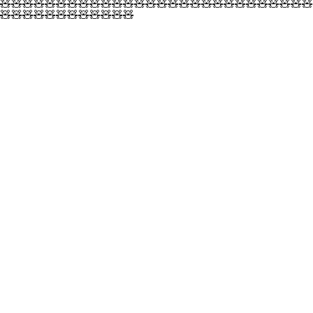
🧸🧸🧸🧸🧸🧸🧸🧸🧸🧸🧸🧸🧸🧸🧸🧸🧸🧸🧸🧸🧸🧸🧸🧸🧸🧸🧸🧸
🧸🧸🧸🧸🧸🧸🧸🧸🧸🧸🧸🧸