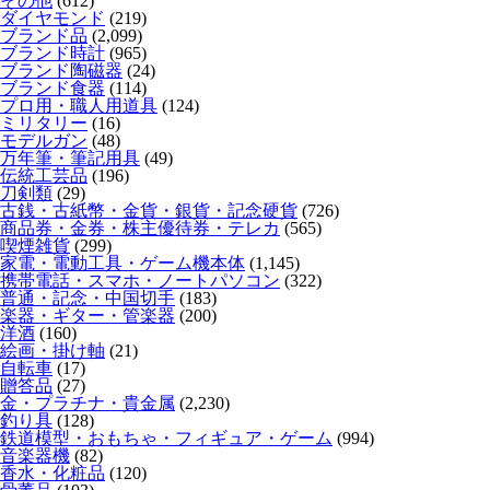
その他
(612)
ダイヤモンド
(219)
ブランド品
(2,099)
ブランド時計
(965)
ブランド陶磁器
(24)
ブランド食器
(114)
プロ用・職人用道具
(124)
ミリタリー
(16)
モデルガン
(48)
万年筆・筆記用具
(49)
伝統工芸品
(196)
刀剣類
(29)
古銭・古紙幣・金貨・銀貨・記念硬貨
(726)
商品券・金券・株主優待券・テレカ
(565)
喫煙雑貨
(299)
家電・電動工具・ゲーム機本体
(1,145)
携帯電話・スマホ・ノートパソコン
(322)
普通・記念・中国切手
(183)
楽器・ギター・管楽器
(200)
洋酒
(160)
絵画・掛け軸
(21)
自転車
(17)
贈答品
(27)
金・プラチナ・貴金属
(2,230)
釣り具
(128)
鉄道模型・おもちゃ・フィギュア・ゲーム
(994)
音楽器機
(82)
香水・化粧品
(120)