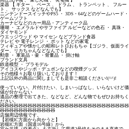
楽器 【 ギター 、 ベース 、 ドラム 、 トランペット 、 フルー
ト 、 サックス などなんでも】
ニンテンドースイッチやPS5 ・ 3DS・64などのゲームハード・
ゲームソフト
カーナビなどのカー用品・アンティーク品
珊瑚 ・ エメラルドやサファイア ルビーなどの色石 ・ 真珠・
ダイヤモンド
ウエッジウッド や マイセン などブランド食器
テレビ や 電子レンジ ・ ポット などの家電
フィギュアや懐かしの昭和レトロおもちゃ【ゴジラ、仮面ライ
ダー、リカちゃんなどなんでも】
勲章 ・ 軍装品・壷 ・骨董品 ・ 掛け軸
ブランド文具
鉄道模型 ・ プラモデル
アイコスやジッポ・デュポンなどの喫煙グッズ
その他様々お取り扱いしております！
上記以外の商品に関しましても是非ご相談ください!(^^)!
使っていない、片付けたい、しまいっぱなし、いらないけど価
値が分からない
遺品の整理で出てきた、などなど、どんな物でもぜひお持ちく
ださい。
🧸🧸🧸🧸🧸🧸🧸🧸🧸🧸🧸🧸🧸🧸🧸🧸🧸🧸🧸🧸🧸🧸🧸🧸🧸🧸🧸🧸
🧸🧸🧸🧸🧸🧸🧸🧸🧸🧸🧸🧸
店舗周辺情報です。
【岩槻IC方面から向かうと】
岩槻IC方面（国道16号線）から
宮ケ谷塔（交差点）
を
左折
して県道2号線をそのまま直進で