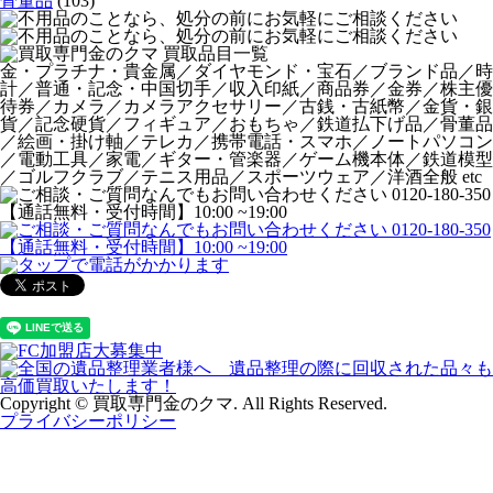
骨董品
(103)
金・プラチナ・貴金属／ダイヤモンド・宝石／ブランド品／時
計／普通・記念・中国切手／収入印紙／商品券／金券／株主優
待券／カメラ／カメラアクセサリー／古銭・古紙幣／金貨・銀
貨／記念硬貨／フィギュア／おもちゃ／鉄道払下げ品／骨董品
／絵画・掛け軸／テレカ／携帯電話・スマホ／ノートパソコン
／電動工具／家電／ギター・管楽器／ゲーム機本体／鉄道模型
／ゴルフクラブ／テニス用品／スポーツウェア／洋酒全般 etc
Copyright © 買取専門金のクマ. All Rights Reserved.
プライバシーポリシー