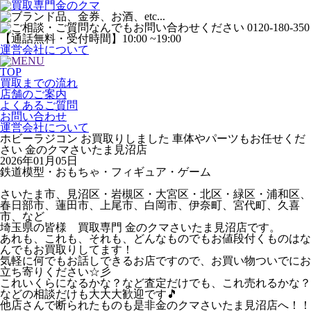
運営会社について
TOP
買取までの流れ
店舗のご案内
よくあるご質問
お問い合わせ
運営会社について
ホビーラジコン お買取りしました 車体やパーツもお任せくだ
さい 金のクマさいたま見沼店
2026年01月05日
鉄道模型・おもちゃ・フィギュア・ゲーム
さいたま市、見沼区・岩槻区・大宮区・北区・緑区・浦和区、
春日部市、蓮田市、上尾市、白岡市、伊奈町、宮代町、久喜
市、など
埼玉県の皆様 買取専門 金のクマさいたま見沼店です。
あれも、これも、それも、どんなものでもお値段付くものはな
んでもお買取りしてます！
気軽に何でもお話しできるお店ですので、お買い物ついでにお
立ち寄りください☆彡
これいくらになるかな？など査定だけでも、これ売れるかな？
などの相談だけも大大大歓迎です🎵
他店さんで断られたものも是非金のクマさいたま見沼店へ！！