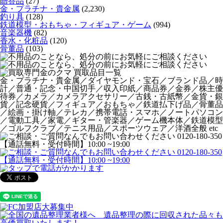
贈答品
(27)
金・プラチナ・貴金属
(2,230)
釣り具
(128)
鉄道模型・おもちゃ・フィギュア・ゲーム
(994)
音楽器機
(82)
香水・化粧品
(120)
骨董品
(103)
金・プラチナ・貴金属／ダイヤモンド・宝石／ブランド品／時
計／普通・記念・中国切手／収入印紙／商品券／金券／株主優
待券／カメラ／カメラアクセサリー／古銭・古紙幣／金貨・銀
貨／記念硬貨／フィギュア／おもちゃ／鉄道払下げ品／骨董品
／絵画・掛け軸／テレカ／携帯電話・スマホ／ノートパソコン
／電動工具／家電／ギター・管楽器／ゲーム機本体／鉄道模型
／ゴルフクラブ／テニス用品／スポーツウェア／洋酒全般 etc