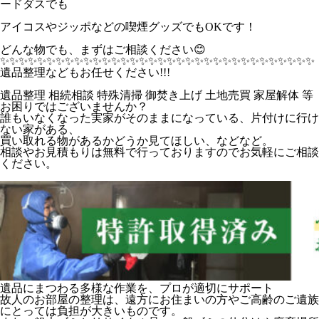
ードダスでも
アイコスやジッポなどの喫煙グッズでもOKです！
どんな物でも、まずはご相談ください😊
✨️✨️✨️✨️✨️✨️✨️✨️✨️✨️✨️✨️✨️✨️✨️✨️✨️✨️✨️✨️✨️✨️✨️✨️✨️✨️✨️✨️✨️✨️✨️✨️✨️✨️
遺品整理などもお任せください!!!
遺品整理 相続相談 特殊清掃 御焚き上げ 土地売買 家屋解体 等
お困りではございませんか？
誰もいなくなった実家がそのままになっている、片付けに行け
ない家がある、
買い取れる物があるかどうか見てほしい、などなど。
相談やお見積もりは無料で行っておりますのでお気軽にご相談
ください。
遺品にまつわる多様な作業を、プロが適切にサポート
故人のお部屋の整理は、遠方にお住まいの方やご高齢のご遺族
にとっては負担が大きいものです。