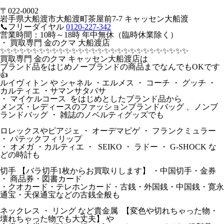
〒022-0002
岩手県大船渡市大船渡町茶屋前7-7 キャッセン大船渡
📞フリーダイヤル
0120-227-342
営業時間：10時～18時 年中無休（臨時休業除く）
・ 買取専門 金のクマ 大船渡店
✨️✨️✨️✨️✨️✨️✨️✨️✨️✨️✨️✨️✨️✨️✨️✨️✨️✨️✨️✨️✨️✨️✨️✨️✨️✨️✨️✨️✨️
買取専門 金のクマ キャッセン大船渡店は
ブランド品をはじめノーブランドの商品までなんでもOKです
👍
ルイヴィトン や シャネル ・エルメス ・ コーチ ・ グッチ ・
カルティエ ・サマンサタバサ
・ マイケルコース をはじめとしたブランド品から
メンズ・レディースのファッションブランドバッグ 、ノンブ
ランドバッグ ・ 雑誌のノベルティグッズでも
ロレックスやピアジェ ・ オーデマピゲ ・ フランクミュラー
・ パテックフィリップ
・ オメガ ・カルティエ ・ SEIKO ・ ラドー ・ G-SHOCK な
どの時計も
切手 【バラ切手1枚からお買取りします】 ・中国切手・金券
・ 商品券・図書カード
・クオカード・テレホンカード・古銭・外国銭・中国銭・寛永
通宝・天保通宝などの古銭全般も
ネックレス ・ リング など貴金属 【変色や切れちゃった物・
壊れちゃった物でも大丈夫】 や