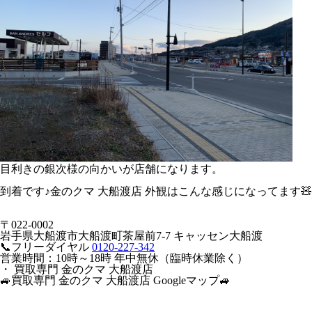
目利きの銀次様の向かいが店舗になります。
到着です♪金のクマ 大船渡店 外観はこんな感じになってます🧸
〒022-0002
岩手県大船渡市大船渡町茶屋前7-7 キャッセン大船渡
📞フリーダイヤル
0120-227-342
営業時間：10時～18時 年中無休（臨時休業除く）
・ 買取専門 金のクマ 大船渡店
🚙買取専門 金のクマ 大船渡店 Googleマップ🚙