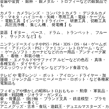
金歯や金貨 ・ 銀杯 ・ 銀メダル ・ トロフィーなどの銀製品で
も
カメラ・ カメラレンズ ・ コンパクトカメラ ・ デジタルカメ
ラ・マキタ・ハイコーキ・矢崎・専用工具・電線・ケーブル
・ 電動工具 【インパクトドライバー 、 研磨工具 、切断工具
、 高圧洗浄機 、 集じん機 、 発電機 】も
楽器 【 ギター 、 ベース 、 ドラム 、 トランペット 、 フルー
ト 、 サックス など】も
ニンテンドースイッチやPS5・PS4・3DS・DS・64・ゲームボ
ーイ・アドバンス・PS2・ファミコン・レトロゲーム・など
・ ゲームソフト・カーナビなどのカー用品・アンティーク家
具 ・ 着物 ・ 和装小物・
珊瑚 ・ エメラルドやサファイア ルビーなどの色石 ・ 真珠・
各種宝石・ ダイヤモンド
ウエッジウッド や マイセン などブランド食器でも
テレビ や 電子レンジ ・ ポット ・アイロン・ドライヤー・加
湿器・ジャンク品・コーヒーメーカー・ロボット・など各種家
電製品も
フィギュアや懐かしの昭和レトロおもちゃ ・ 勲章 ・ 軍装品・
戦車・戦闘機・ジオラマ・ガンダム
壷 ・骨董品 ・ 掛け軸 ・ ブランド文具 ・ 鉄道模型 ・ プラモ
デル・景品・一番くじ
アニメグッズ・古本・食玩・遊戯王・デュエルマスターズ・カ