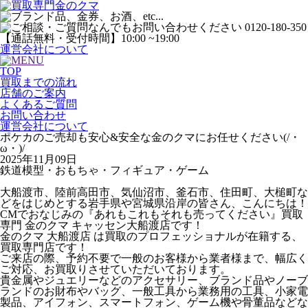
運営会社について
TOP
買取までの流れ
店舗のご案内
よくあるご質問
お問い合わせ
運営会社について
ポケカのご売却も安心&安全な金のクマにお任せください(/・
ω・)/
2025年11月09日
鉄道模型・おもちゃ・フィギュア・ゲーム
大船渡市、陸前高田市、気仙沼市、釜石市、住田町、大槌町な
どをはじめとする岩手県や宮城県沿岸の皆さん、こんにちは！
CMでおなじみの『あれもこれもそれも売ってください』買取
専門 金のクマ キャッセン大船渡店です！
金のクマ 大船渡店 は買取のプロフェッショナルが在籍する、
買取専門店です！
ご来店の際、予約不要で一般のお客様から業者様まで、幅広く
ご対応、お買取りさせていただいております。
貴金属やジュエリーなどのアクセサリー、ブランド品やノーブ
ランドのお財布やバッグ、一般工具から業務用の工具、小家電
製品、アイフォン、スマートフォン、ゲーム機や骨董品などな