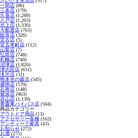
さいたま見沼店
(517)
一関店
(86)
三条店
(179)
久喜店
(1,268)
八戸店
(1,203)
北上店
(1,330)
大船渡店
(763)
姶良店
(326)
宮古店
(5)
宮古本町店
(112)
山梨店
(7)
弘前店
(748)
札幌店
(749)
沼津店
(1,826)
津志田店
(651)
滝沢店
(32)
熊本光の森店
(545)
盛岡店
(579)
石巻店
(148)
紫波店
(963)
谷山店
(1,139)
青森東バイパス店
(504)
商品カテゴリー
アウトドア用品
(13)
アクセサリー各種
(162)
アンティーク家具
(43)
お知らせ
(272)
お酒
(275)