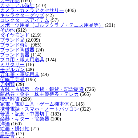
カー用品
(166)
カジュアル時計
(210)
カメラ・カメラアクセサリー
(406)
キャラクターグッズ
(42)
コレクターズアイテム
(57)
スポーツ用品（ゴルフクラブ・テニス用品等）
(201)
その他
(612)
ダイヤモンド
(219)
ブランド品
(2,099)
ブランド時計
(965)
ブランド陶磁器
(24)
ブランド食器
(114)
プロ用・職人用道具
(124)
ミリタリー
(16)
モデルガン
(48)
万年筆・筆記用具
(49)
伝統工芸品
(196)
刀剣類
(29)
古銭・古紙幣・金貨・銀貨・記念硬貨
(726)
商品券・金券・株主優待券・テレカ
(565)
喫煙雑貨
(299)
家電・電動工具・ゲーム機本体
(1,145)
携帯電話・スマホ・ノートパソコン
(322)
普通・記念・中国切手
(183)
楽器・ギター・管楽器
(200)
洋酒
(160)
絵画・掛け軸
(21)
自転車
(17)