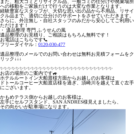
また、粗大ゴミとリサイクル品、一般ゴミの仕分けや廃棄場所
への移動をご家族だけで行うのは大変な作業となります。
経験豊富なスタッフが、大切な思い出の品から不用品、リサイ
クル品まで、適切に仕分けのサポートをさせていただきます。
さらに、外注無し・自社スタッフのみだから安心してご利用い
ただけます！
・ 遺品整理 専門 ふうせんの風
遺品整理のお見積り、ご相談はもちろん無料です！
お電話はこちらです📞
フリーダイヤル：
0120-030-477
遺品整理のメールでのお問い合わせは無料お見積フォームをク
リック↓↓↓
✨️✨️✨️✨️✨️✨️✨️✨️✨️✨️✨️✨️✨️✨️✨️✨️✨️✨️✨️✨️✨️✨️✨️✨️✨️✨️✨️✨️✨️
お店の場所のご案内です🚙
ホテルルートイン大船渡様方面からお越しのお客様は
ドトールコーヒー大船渡店様を過ぎ、須崎川を越えて直ぐ左手
にございます。
かもめテラス側からお越しのお客様は、
左手にセルフスタンド、SAN ANDRES様見えましたら、
その向かいが駐車場になります。