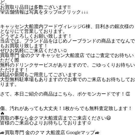
ど。
お買取り品目は多数ございます!!
🐻店舗情報は写真をタップorクリック↓↓↓
キャッセン大船渡内フードヴィレッジG棟、目利きの銀次様の
となりにて営業しております。
どうぞよろしくお願い致します！
当店では、ブランド品をはじめノーブランドの商品までなんで
もお買取り致します！
ぜひお気軽にご来店ください☺
買取専門 金のクマ キャッセン大船渡店 ではご査定でお待ちい
ただく際
無料のドリンクサービスがありますので、ごゆっくりお待ちい
ただけます！
雑誌や新聞もご用意してございます☺
大型無料駐車場もありますのでお車でのご来店もお待ちしてお
ります。
さて、本日ご紹介の商品はこちら、ポケモンカードです！👏
傷、汚れがあっても大丈夫！1枚からでも無料査定致します！
🔥
買取の事なら金クマ大船渡店までご来店ください😃
皆様のご来店心よりお待ちしております☺
🚙買取専門 金のクマ 大船渡店 Googleマップ🚙