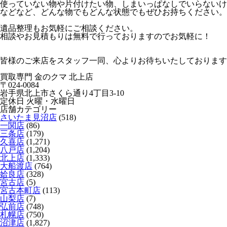
使っていない物や片付けたい物、しまいっぱなしでいらないけ
などなど、どんな物でもどんな状態でもぜひお持ちください。
遺品整理もお気軽にご相談ください。
相談やお見積もりは無料で行っておりますのでお気軽に！
皆様のご来店をスタッフ一同、心よりお待ちいたしております(^_
買取専門 金のクマ 北上店
〒024-0084
岩手県北上市さくら通り4丁目3-10
定休日 火曜・水曜日
店舗カテゴリー
さいたま見沼店
(518)
一関店
(86)
三条店
(179)
久喜店
(1,271)
八戸店
(1,204)
北上店
(1,333)
大船渡店
(764)
姶良店
(328)
宮古店
(5)
宮古本町店
(113)
山梨店
(7)
弘前店
(748)
札幌店
(750)
沼津店
(1,827)