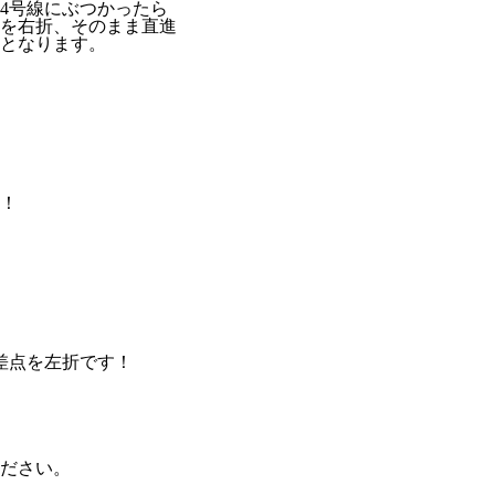
4号線にぶつかったら
を右折、そのまま直進
となります。
！
差点を左折です！
ださい。