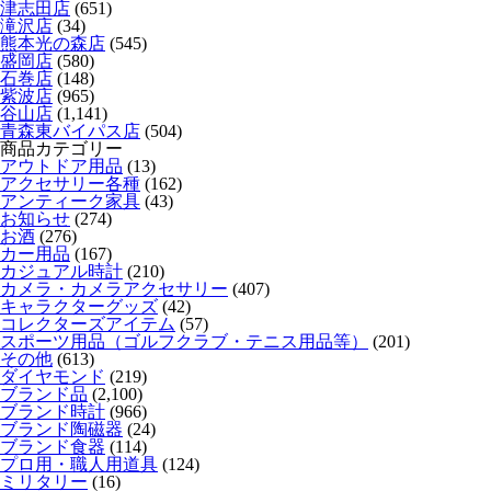
津志田店
(651)
滝沢店
(34)
熊本光の森店
(545)
盛岡店
(580)
石巻店
(148)
紫波店
(965)
谷山店
(1,141)
青森東バイパス店
(504)
商品カテゴリー
アウトドア用品
(13)
アクセサリー各種
(162)
アンティーク家具
(43)
お知らせ
(274)
お酒
(276)
カー用品
(167)
カジュアル時計
(210)
カメラ・カメラアクセサリー
(407)
キャラクターグッズ
(42)
コレクターズアイテム
(57)
スポーツ用品（ゴルフクラブ・テニス用品等）
(201)
その他
(613)
ダイヤモンド
(219)
ブランド品
(2,100)
ブランド時計
(966)
ブランド陶磁器
(24)
ブランド食器
(114)
プロ用・職人用道具
(124)
ミリタリー
(16)