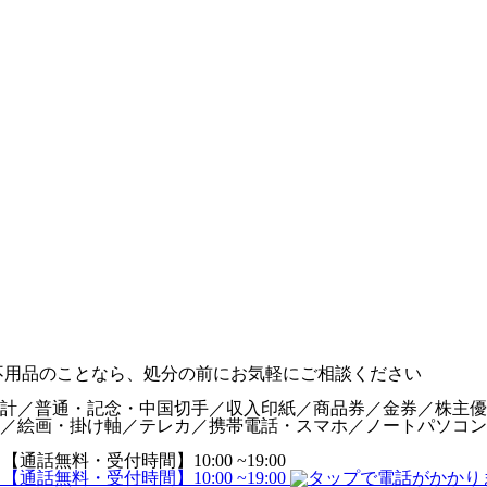
計／普通・記念・中国切手／収入印紙／商品券／金券／株主優
／絵画・掛け軸／テレカ／携帯電話・スマホ／ノートパソコン