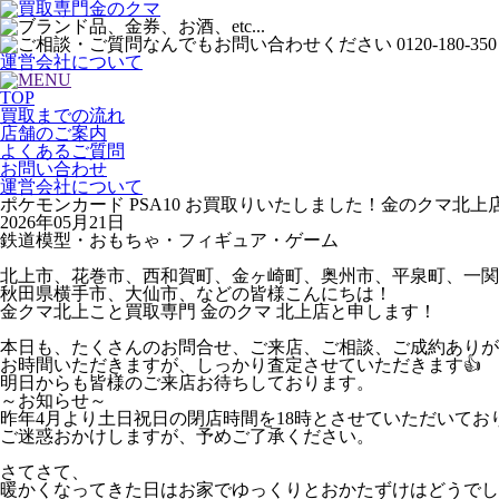
運営会社について
TOP
買取までの流れ
店舗のご案内
よくあるご質問
お問い合わせ
運営会社について
ポケモンカード PSA10 お買取りいたしました！金のクマ北上
2026年05月21日
鉄道模型・おもちゃ・フィギュア・ゲーム
北上市、花巻市、西和賀町、金ヶ崎町、奥州市、平泉町、一関
秋田県横手市、大仙市、などの皆様こんにちは！
金クマ北上こと買取専門 金のクマ 北上店と申します！
本日も、たくさんのお問合せ、ご来店、ご相談、ご成約ありが
お時間いただきますが、しっかり査定させていただきます👍
明日からも皆様のご来店お待ちしております。
～お知らせ～
昨年4月より土日祝日の閉店時間を18時とさせていただいてお
ご迷惑おかけしますが、予めご了承ください。
さてさて、
暖かくなってきた日はお家でゆっくりとおかたずけはどうでし