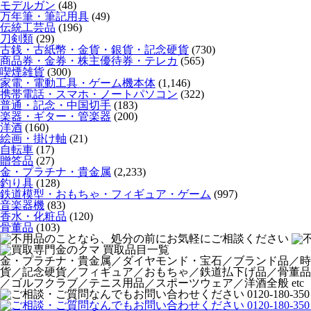
モデルガン
(48)
万年筆・筆記用具
(49)
伝統工芸品
(196)
刀剣類
(29)
古銭・古紙幣・金貨・銀貨・記念硬貨
(730)
商品券・金券・株主優待券・テレカ
(565)
喫煙雑貨
(300)
家電・電動工具・ゲーム機本体
(1,146)
携帯電話・スマホ・ノートパソコン
(322)
普通・記念・中国切手
(183)
楽器・ギター・管楽器
(200)
洋酒
(160)
絵画・掛け軸
(21)
自転車
(17)
贈答品
(27)
金・プラチナ・貴金属
(2,233)
釣り具
(128)
鉄道模型・おもちゃ・フィギュア・ゲーム
(997)
音楽器機
(83)
香水・化粧品
(120)
骨董品
(103)
金・プラチナ・貴金属／ダイヤモンド・宝石／ブランド品／時
貨／記念硬貨／フィギュア／おもちゃ／鉄道払下げ品／骨董品
／ゴルフクラブ／テニス用品／スポーツウェア／洋酒全般 etc