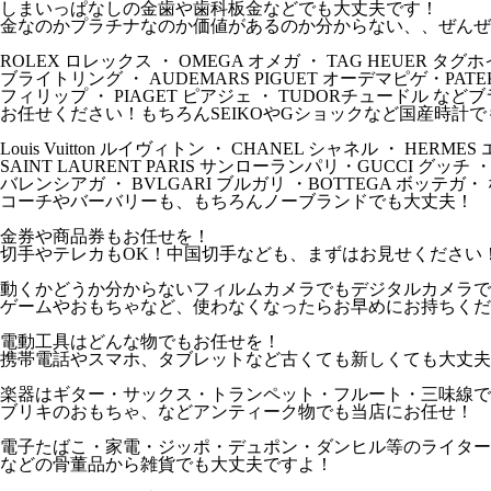
しまいっぱなしの金歯や歯科板金などでも大丈夫です！
金なのかプラチナなのか価値があるのか分からない、、ぜんぜ
ROLEX ロレックス ・ OMEGA オメガ ・ TAG HEUER タグホ
ブライトリング ・ AUDEMARS PIGUET オーデマピゲ・PATEK 
フィリップ ・ PIAGET ピアジェ ・ TUDORチュードル な
お任せください！もちろんSEIKOやGショックなど国産時計
Louis Vuitton ルイヴィトン ・ CHANEL シャネル ・ HERM
SAINT LAURENT PARIS サンローランパリ・GUCCI グッチ ・
バレンシアガ ・ BVLGARI ブルガリ ・BOTTEGA ボッテガ
コーチやバーバリーも、もちろんノーブランドでも大丈夫！
金券や商品券もお任せを！
切手やテレカもOK！中国切手なども、まずはお見せください
動くかどうか分からないフィルムカメラでもデジタルカメラで
ゲームやおもちゃなど、使わなくなったらお早めにお持ちくだ
電動工具はどんな物でもお任せを！
携帯電話やスマホ、タブレットなど古くても新しくても大丈夫
楽器はギター・サックス・トランペット・フルート・三味線で
ブリキのおもちゃ、などアンティーク物でも当店にお任せ！
電子たばこ・家電・ジッポ・デュポン・ダンヒル等のライター
などの骨董品から雑貨でも大丈夫ですよ！