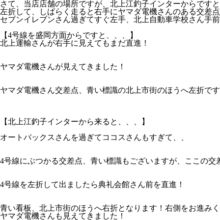
さて、当店店舗の場所ですが、北上江釣子インターからですと
左折して、しばらく走ると右手にヤマダ電機さんのある交差点
セブンイレブンさん過ぎてすぐ左手、北上自動車学校さん手前
【4号線を盛岡方面からですと、、、】
北上運輸さんが右手に見えてもまだ直進！
ヤマダ電機さんが見えてきました！
ヤマダ電機さん交差点、青い標識の北上市街のほうへ左折です
【北上江釣子インターから来ると、、、】
オートバックスさんを過ぎてココスさんもすぎて、、
4号線にぶつかる交差点、青い標識もございますが、ここの交
4号線を左折して出ましたら典礼会館さん前を直進！
青い看板、北上市街のほうへ右折となります！右側をお進みく
ヤマダ電機さんも見えてきました！