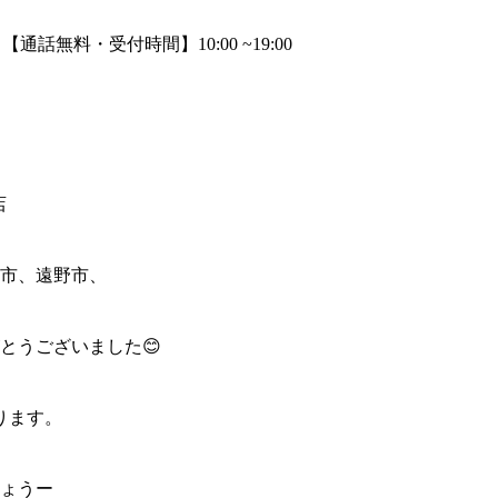
店
市、遠野市、
とうございました😊
ります。
ょうー