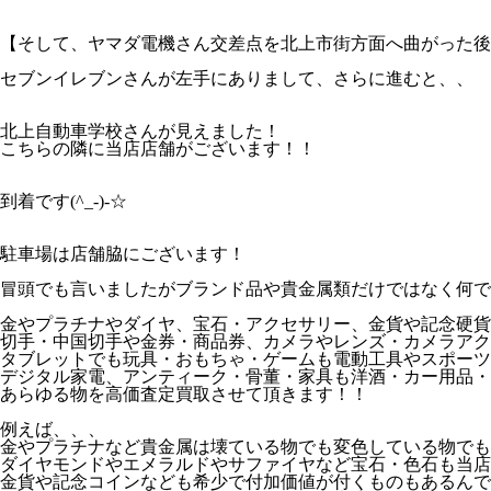
【そして、ヤマダ電機さん交差点を北上市街方面へ曲がった後
セブンイレブンさんが左手にありまして、さらに進むと、、
北上自動車学校さんが見えました！
こちらの隣に当店店舗がございます！！
到着です(^_-)-☆
駐車場は店舗脇にございます！
冒頭でも言いましたがブランド品や貴金属類だけではなく何で
金やプラチナやダイヤ、宝石・アクセサリー、金貨や記念硬貨
切手・中国切手や金券・商品券、カメラやレンズ・カメラアク
タブレットでも玩具・おもちゃ・ゲームも電動工具やスポーツ
デジタル家電、アンティーク・骨董・家具も洋酒・カー用品・
あらゆる物を高価査定買取させて頂きます！！
例えば、、、
金やプラチナなど貴金属は壊ている物でも変色している物でも
ダイヤモンドやエメラルドやサファイヤなど宝石・色石も当店
金貨や記念コインなども希少で付加価値が付くものもあるんで