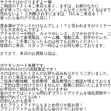
サクサクはかどりますよー😁
ご相談のＴＥＬ＆ご来店も多く、まずは、お家のなかに
必ず使っていない、あんなモノ、こんなモノが出てくるはずで
売れないよ！ と判断されずにまずは、TEL＆ご来店を！！
迷ったら金のクマ北上店に！
貴金属やブランドだけなんでしょ！？と言われますがイミテー
でも大丈夫なんですよ！
アクセサリーや時計、カメラやレンズ、スマホやガラケー、ご
いませんか？家電製品、ゲーム機、電動工具、切手やテレカ、
何でも、ご不要になったものは何でもお持ちください！
皆様のご来店、スタッフ一同心よりお待ち致しております。
さてさて、本日のお買取り品は、
ポケモンカード各種です。
PSA9,PSA10での高額査定です！
そのほかにもたくさんのお持ち込みありがとうございました。
またのご来店をお待ちしております。😊
ご自身の断捨離、生前整理、遺品整理のご相談が増えておりま
ご予約は受け付けておりませんが、順番に対応いたしますので
お早目のご相談お待ちしております👍
金のクマではジャンル問わずブランドアイテムを強化買取中！
傷や汚れていてもOK！
旧型なんかも是非！
またブランドアイテムもまとめ売りが超お得！
ブランドアイテムも売るなら金のクマにお任せ！