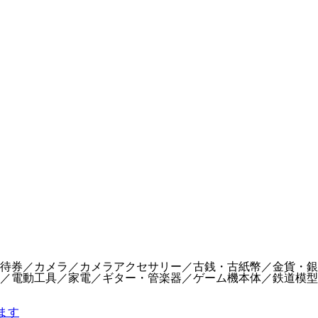
待券／カメラ／カメラアクセサリー／古銭・古紙幣／金貨・銀
／電動工具／家電／ギター・管楽器／ゲーム機本体／鉄道模型