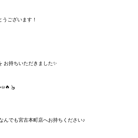
とうございます！
を お持ちいただきました✨
これで懐かしいSEGAのゲームが40種類はできるなんて！٩( 🔥ω🔥 )و
なんでも宮古本町店へお持ちください♪