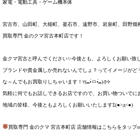
家電・電動工具・ゲーム機本体
宮古市、山田町、大槌町、釜石市、遠野市、岩泉町、田野畑
買取専門 金のクマ宮古本町店です！
金クマ宮古と呼んでください✨今後とも、よろしくお願い致
ブランドや貴金属しか売れないんでしょ？ってイメージがど
な～んでもお買取りしちゃいます！୧(⑉•̀ㅁ•́⑉)૭✧
気軽に何でもお話しできるお店ですので、お買い物ついでに
地域の皆様、今後ともよろしくお願いいたします
Σ(●>д<●)
ゞ
買取専門 金のクマ 宮古本町店 店舗情報はこちらをタップor 