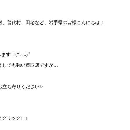
村、普代村、田老など、岩手県の皆様こんにちは！
します！
(*
ᴗ
ᴗ
)⁾⁾
うしても強い買取店ですが…
お立ち寄りください✨
クリック↓↓↓