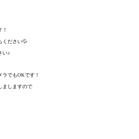
す！
ください💦
さい♪
メラでもOKです！
しましますので