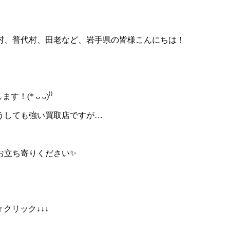
村、普代村、田老など、岩手県の皆様こんにちは！
します！
(*
ᴗ
ᴗ
)⁾⁾
うしても強い買取店ですが…
お立ち寄りください✨
クリック↓↓↓