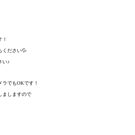
す！
ください💦
さい♪
メラでもOKです！
しましますので