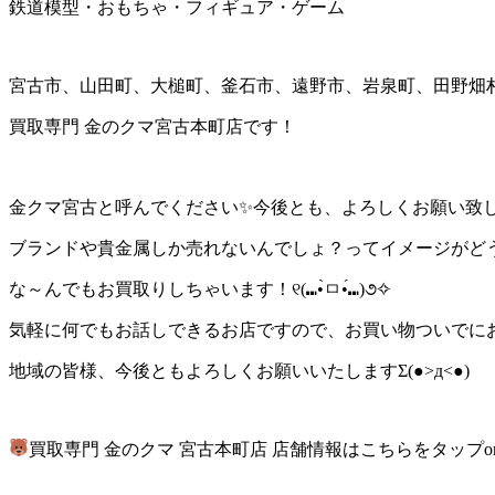
鉄道模型・おもちゃ・フィギュア・ゲーム
宮古市、山田町、大槌町、釜石市、遠野市、岩泉町、田野畑
買取専門 金のクマ宮古本町店です！
金クマ宮古と呼んでください✨今後とも、よろしくお願い致
ブランドや貴金属しか売れないんでしょ？ってイメージがど
な～んでもお買取りしちゃいます！୧(⑉•̀ㅁ•́⑉)૭✧
気軽に何でもお話しできるお店ですので、お買い物ついでに
地域の皆様、今後ともよろしくお願いいたします
Σ(●>д<●)
ゞ
買取専門 金のクマ 宮古本町店 店舗情報はこちらをタップor 