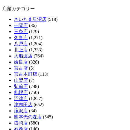
店舗カテゴリー
さいたま見沼店
(518)
一関店
(86)
三条店
(179)
久喜店
(1,271)
八戸店
(1,204)
北上店
(1,333)
大船渡店
(764)
姶良店
(328)
宮古店
(5)
宮古本町店
(113)
山梨店
(7)
弘前店
(748)
札幌店
(750)
沼津店
(1,827)
津志田店
(652)
滝沢店
(34)
熊本光の森店
(545)
盛岡店
(580)
石巻店
(148)