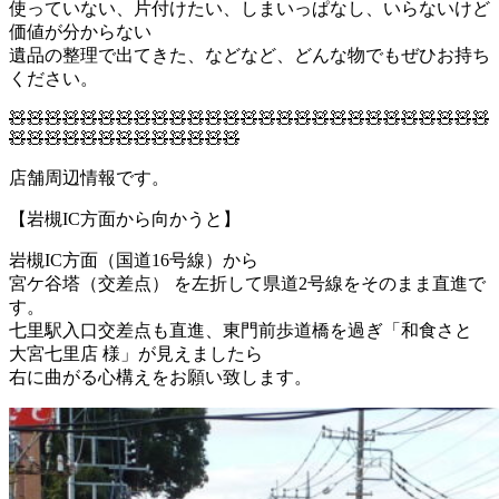
使っていない、片付けたい、しまいっぱなし、いらないけど
価値が分からない
遺品の整理で出てきた、などなど、どんな物でもぜひお持ち
ください。
🧸🧸🧸🧸🧸🧸🧸🧸🧸🧸🧸🧸🧸🧸🧸🧸🧸🧸🧸🧸🧸🧸🧸🧸🧸🧸🧸
🧸🧸🧸🧸🧸🧸🧸🧸🧸🧸🧸🧸🧸
店舗周辺情報です。
【岩槻IC方面から向かうと】
岩槻IC方面（国道16号線）から
宮ケ谷塔（交差点）
を
左折
して県道2号線をそのまま直進で
す。
七里駅入口交差点も直進、東門前歩道橋を過ぎ「和食さと
大宮七里店 様」が見えましたら
右に曲がる心構えをお願い致します。