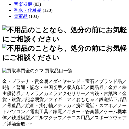
音楽器機
(83)
香水・化粧品
(120)
骨董品
(103)
金・プラチナ・貴金属／ダイヤモンド・宝石／ブランド品／
時計／普通・記念・中国切手／収入印紙／商品券／金券／株
主優待券／カメラ／カメラアクセサリー／古銭・古紙幣／金
貨・銀貨／記念硬貨／フィギュア／おもちゃ／鉄道払下げ品
／骨董品／絵画・掛け軸／テレカ／携帯電話・スマホ／ノー
トパソコン／電動工具／家電／ギター・管楽器／ゲーム機本
体／鉄道模型／ゴルフクラブ／テニス用品／スポーツウェア
／洋酒全般 etc