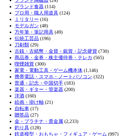
ブランド陶磁器
(24)
ブランド食器
(114)
プロ用・職人用道具
(124)
ミリタリー
(16)
モデルガン
(48)
万年筆・筆記用具
(49)
伝統工芸品
(196)
刀剣類
(29)
古銭・古紙幣・金貨・銀貨・記念硬貨
(730)
商品券・金券・株主優待券・テレカ
(565)
喫煙雑貨
(300)
家電・電動工具・ゲーム機本体
(1,146)
携帯電話・スマホ・ノートパソコン
(322)
普通・記念・中国切手
(183)
楽器・ギター・管楽器
(200)
洋酒
(160)
絵画・掛け軸
(21)
自転車
(17)
贈答品
(27)
金・プラチナ・貴金属
(2,233)
釣り具
(128)
鉄道模型・おもちゃ・フィギュア・ゲーム
(997)