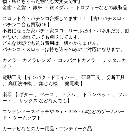
物・壊れちゃった物でも大丈夫です】
金歯・金貨 ・ 銀杯 ・ 銀メダル ・ トロフィーなどの銀製品
スロット台・パチンコ台探してます！！ 【古いパチスロ・
パチンコ台も買取OK】
不要になった家パチ・家スロ・リールだけ・パネルだけ、動
かない、壊れていても買取してます。
どんな状態でも処分費用は一切かかりません。
パチンコ・スロットは持ち込みのみのご対応になります。
カメラ・ カメラレンズ ・ コンパクトカメラ ・ デジタルカ
メラ
電動工具 【インパクトドライバー 、 研磨工具 、切断工具
、 高圧洗浄機 、 集じん機 、 発電機 】
楽器 【 ギター 、 ベース 、 ドラム 、 トランペット 、 フル
ート 、 サックス などなんでも】
ニンテンドースイッチやPS5 ・ 3DS・64などのゲームハー
ド・ ゲームソフト
カーナビなどのカー用品・アンティーク品