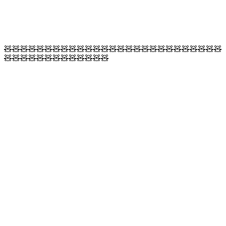
🧸🧸🧸🧸🧸🧸🧸🧸🧸🧸🧸🧸🧸🧸🧸🧸🧸🧸🧸🧸🧸🧸🧸🧸🧸🧸🧸
🧸🧸🧸🧸🧸🧸🧸🧸🧸🧸🧸🧸🧸