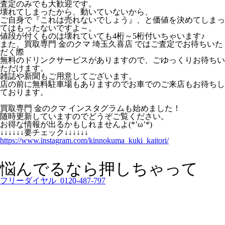
査定のみでも大歓迎です。
壊れてしまったから、動いていないから、
ご自身で『これは売れないでしょう』、と価値を決めてしまっ
てはもったないですよ～。
値段が付くものは壊れていても4桁～5桁付いちゃいます♪
また、買取専門 金のクマ 埼玉久喜店 ではご査定でお待ちいた
だく際
無料のドリンクサービスがありますので、ごゆっくりお待ちい
ただけます。
雑誌や新聞もご用意してございます。
店の前に無料駐車場もありますのでお車でのご来店もお待ちし
ております。
買取専門 金のクマ インスタグラムも始めました！
随時更新していますのでどうぞご覧ください。
お得な情報が出るかもしれませんよ(*’ω’*)
↓↓↓↓↓↓要チェック↓↓↓↓↓↓
https://www.instagram.com/kinnokuma_kuki_kaitori/
悩んでるなら押しちゃって
フリーダイヤル 0120-487-797