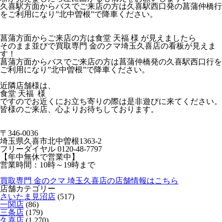
久喜駅方面からバスでご来店の方は久喜駅西口発の菖蒲仲橋行
をご利用になり”北中曽根”で降車ください。
菖蒲方面からご来店の方は食堂 天福 様 が見えましたら
そのまま並びで買取専門 金のクマ埼玉久喜店の看板が見えま
す！
菖蒲方面からバスでご来店の方は菖蒲仲橋発の久喜駅西口行を
ご利用になり”北中曽根”で降車ください。
近隣店舗様は、
食堂 天福 様
ですのでお近くにお立ち寄りの際は是非遊びに来てください。
皆様のご来店、心よりお待ちしております。
〒346-0036
埼玉県久喜市北中曽根1363-2
フリーダイヤル 0120-48-7797
【年中無休で営業中】
営業時間：10時～19時まで
買取専門 金のクマ 埼玉久喜店の店舗情報はこちら
店舗カテゴリー
さいたま見沼店
(517)
一関店
(86)
三条店
(179)
久喜店
(1,270)