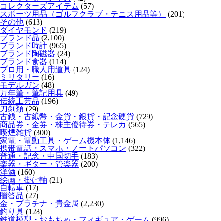
コレクターズアイテム
(57)
スポーツ用品（ゴルフクラブ・テニス用品等）
(201)
その他
(613)
ダイヤモンド
(219)
ブランド品
(2,100)
ブランド時計
(965)
ブランド陶磁器
(24)
ブランド食器
(114)
プロ用・職人用道具
(124)
ミリタリー
(16)
モデルガン
(48)
万年筆・筆記用具
(49)
伝統工芸品
(196)
刀剣類
(29)
古銭・古紙幣・金貨・銀貨・記念硬貨
(729)
商品券・金券・株主優待券・テレカ
(565)
喫煙雑貨
(300)
家電・電動工具・ゲーム機本体
(1,146)
携帯電話・スマホ・ノートパソコン
(322)
普通・記念・中国切手
(183)
楽器・ギター・管楽器
(200)
洋酒
(160)
絵画・掛け軸
(21)
自転車
(17)
贈答品
(27)
金・プラチナ・貴金属
(2,230)
釣り具
(128)
鉄道模型・おもちゃ・フィギュア・ゲーム
(996)