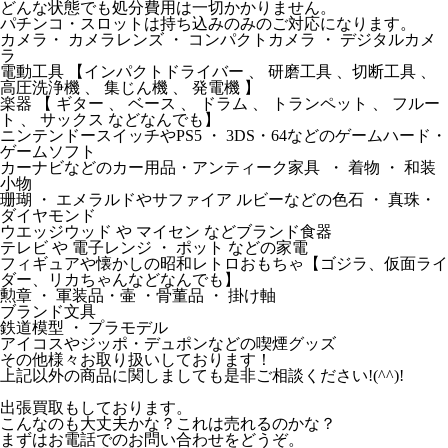
どんな状態でも処分費用は一切かかりません。
パチンコ・スロットは持ち込みのみのご対応になります。
カメラ・ カメラレンズ ・ コンパクトカメラ ・ デジタルカメ
ラ
電動工具 【インパクトドライバー 、 研磨工具 、切断工具 、
高圧洗浄機 、 集じん機 、 発電機 】
楽器 【 ギター 、 ベース 、 ドラム 、 トランペット 、 フルー
ト 、 サックス などなんでも】
ニンテンドースイッチやPS5 ・ 3DS・64などのゲームハード・
ゲームソフト
カーナビなどのカー用品・アンティーク家具 ・ 着物 ・ 和装
小物
珊瑚 ・ エメラルドやサファイア ルビーなどの色石 ・ 真珠・
ダイヤモンド
ウエッジウッド や マイセン などブランド食器
テレビ や 電子レンジ ・ ポット などの家電
フィギュアや懐かしの昭和レトロおもちゃ【ゴジラ、仮面ライ
ダー、リカちゃんなどなんでも】
勲章 ・ 軍装品・壷 ・骨董品 ・ 掛け軸
ブランド文具
鉄道模型 ・ プラモデル
アイコスやジッポ・デュポンなどの喫煙グッズ
その他様々お取り扱いしております！
上記以外の商品に関しましても是非ご相談ください!(^^)!
出張買取もしております。
こんなのも大丈夫かな？これは売れるのかな？
まずはお電話でのお問い合わせをどうぞ。