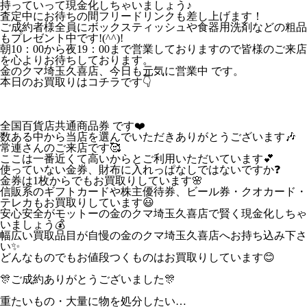
持っていって現金化しちゃいましょう♪
査定中にお待ちの間フリードリンクも差し上げます！
ご成約者様全員にボックスティッシュや食器用洗剤などの粗品
もプレゼント中です!(^^)!
朝10：00から夜19：00まで営業しておりますので皆様のご来店
を心よりお待ちしております。
金のクマ埼玉久喜店、今日も元気に営業中 です。
本日のお買取りはコチラです👇
全国百貨店共通商品券 です❤️
数ある中から当店を選んでいただきありがとうございます🎶
常連さんのご来店です🥰
ここは一番近くて高いからとご利用いただいています💕
使っていない金券、財布に入れっぱなしではないですか❓
金券は1枚からでもお買取りしています🌸
信販系のギフトカードや株主優待券、ビール券・クオカード・
テレカもお買取りしています😃
安心安全がモットーの金のクマ埼玉久喜店で賢く現金化しちゃ
いましょう💰
幅広い買取品目が自慢の金のクマ埼玉久喜店へお持ち込み下さ
い✨
どんなものでもお値段つくものはお買取りしています😊
🎊ご成約ありがとうございました🎊
重たいもの・大量に物を処分したい…