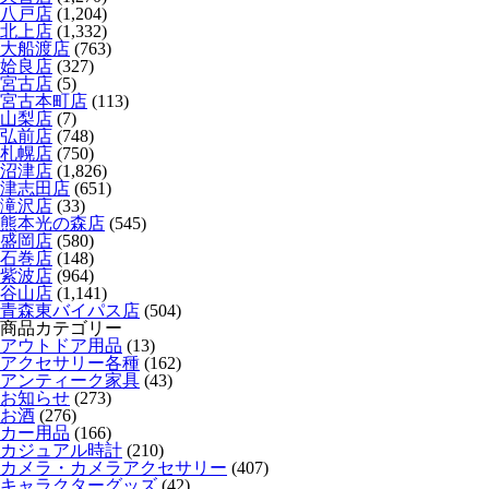
八戸店
(1,204)
北上店
(1,332)
大船渡店
(763)
姶良店
(327)
宮古店
(5)
宮古本町店
(113)
山梨店
(7)
弘前店
(748)
札幌店
(750)
沼津店
(1,826)
津志田店
(651)
滝沢店
(33)
熊本光の森店
(545)
盛岡店
(580)
石巻店
(148)
紫波店
(964)
谷山店
(1,141)
青森東バイパス店
(504)
商品カテゴリー
アウトドア用品
(13)
アクセサリー各種
(162)
アンティーク家具
(43)
お知らせ
(273)
お酒
(276)
カー用品
(166)
カジュアル時計
(210)
カメラ・カメラアクセサリー
(407)
キャラクターグッズ
(42)