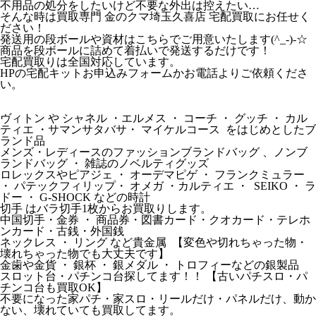
不用品の処分をしたいけど不要な外出は控えたい…
そんな時は買取専門 金のクマ埼玉久喜店 宅配買取にお任せく
ださい！
発送用の段ボールや資材はこちらでご用意いたします(^_-)-☆
商品を段ボールに詰めて着払いで発送するだけです！
宅配買取りは全国対応しています。
HPの宅配キットお申込みフォームかお電話よりご依頼くださ
い。
ヴィトン や シャネル ・エルメス ・ コーチ ・ グッチ ・ カル
ティエ ・サマンサタバサ・ マイケルコース をはじめとしたブ
ランド品
メンズ・レディースのファッションブランドバッグ 、ノンブ
ランドバッグ ・ 雑誌のノベルティグッズ
ロレックスやピアジェ ・ オーデマピゲ ・ フランクミュラー
・ パテックフィリップ・ オメガ ・カルティエ ・ SEIKO ・ ラ
ドー ・ G-SHOCK などの時計
切手 はバラ切手1枚からお買取りします。
中国切手・金券 ・ 商品券・図書カード・クオカード・テレホ
ンカード・古銭・外国銭
ネックレス ・ リング など貴金属 【変色や切れちゃった物・
壊れちゃった物でも大丈夫です】
金歯や金貨 ・ 銀杯 ・ 銀メダル ・ トロフィーなどの銀製品
スロット台・パチンコ台探してます！！ 【古いパチスロ・パ
チンコ台も買取OK】
不要になった家パチ・家スロ・リールだけ・パネルだけ、動か
ない、壊れていても買取してます。