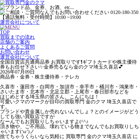
運営会社について
TOP
買取までの流れ
店舗のご案内
よくあるご質問
お問い合わせ
運営会社について
全国百貨店共通商品券 お買取りです❗ギフトカードや株主優待
券もお任せ下さい✨金券売るなら金のクマ埼玉久喜店💕
2026年07月09日
商品券・金券・株主優待券・テレカ
久喜市・蓮田市・白岡市・加須市・幸手市・桶川市・鴻巣市・
さいたま市・北本市・北足立郡・上尾市・春日部市などを
はじめとする埼玉県の皆さん、こんにちは！
可愛いクマのマークが目印の買取専門 金のクマ 埼玉久喜店で
す。
ブランドや貴金属しか売れないんでしょ？とのイメージがどう
しても強い買取店ですが
なーんでもお買取りしちゃいますよ(^^♪
頂き物や、ご不用品、壊れている物までなんでもお買取りしち
ゃいます(‘ω’)ノ
捨てちゃうくらいなら気軽に 買取専門 金のクマ埼玉久喜店 に