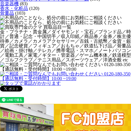
音楽器機
(83)
香水・化粧品
(120)
骨董品
(103)
金・プラチナ・貴金属／ダイヤモンド・宝石／ブランド品／時
計／普通・記念・中国切手／収入印紙／商品券／金券／株主優
待券／カメラ／カメラアクセサリー／古銭・古紙幣／金貨・銀
貨／記念硬貨／フィギュア／おもちゃ／鉄道払下げ品／骨董品
／絵画・掛け軸／テレカ／携帯電話・スマホ／ノートパソコン
／電動工具／家電／ギター・管楽器／ゲーム機本体／鉄道模型
／ゴルフクラブ／テニス用品／スポーツウェア／洋酒全般 etc