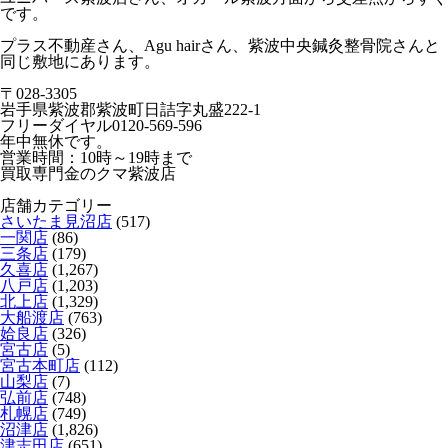
です。
プラス不動産さん、Agu hairさん、紫波中央鍼灸整骨院さんと
同じ敷地にあります。
〒028-3305
岩手県紫波郡紫波町日詰字丸盛222-1
フリーダイヤル0120-569-596
年中無休です。
営業時間：10時～19時まで
買取専門金のクマ紫波店
店舗カテゴリー
さいたま見沼店
(517)
一関店
(86)
三条店
(179)
久喜店
(1,267)
八戸店
(1,203)
北上店
(1,329)
大船渡店
(763)
姶良店
(326)
宮古店
(5)
宮古本町店
(112)
山梨店
(7)
弘前店
(748)
札幌店
(749)
沼津店
(1,826)
津志田店
(651)