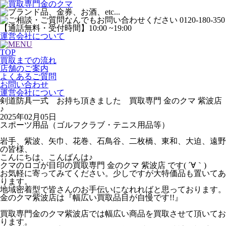
運営会社について
TOP
買取までの流れ
店舗のご案内
よくあるご質問
お問い合わせ
運営会社について
剣道防具一式 お持ち頂きました 買取専門 金のクマ 紫波店
♪
2025年02月05日
スポーツ用品（ゴルフクラブ・テニス用品等）
岩手、紫波、矢巾、花巻、石鳥谷、二枚橋、東和、大迫、遠野
の皆様、
こんにちは、こんばんは♪
クマのロゴが目印の買取専門 金のクマ 紫波店 です( ´∀｀)
お気軽に寄ってみてください。少しですが大特価品も置いてあ
ります。
地域密着型で皆さんのお手伝いになれればと思っております。
金のクマ紫波店は『幅広い買取品目が自慢です!!』
買取専門金のクマ紫波店では幅広い商品を買取させて頂いてお
ります。