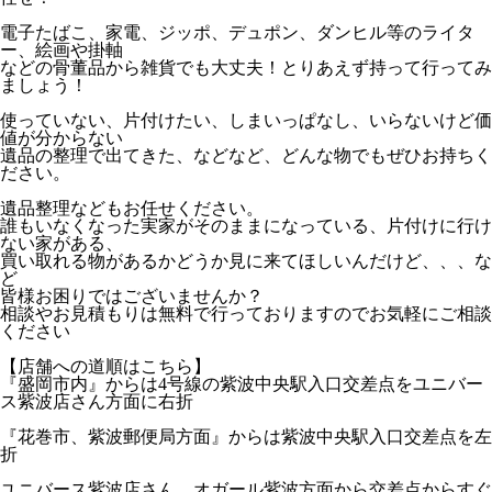
電子たばこ、家電、ジッポ、デュポン、ダンヒル等のライタ
ー、絵画や掛軸
などの骨董品から雑貨でも大丈夫！とりあえず持って行ってみ
ましょう！
使っていない、片付けたい、しまいっぱなし、いらないけど価
値が分からない
遺品の整理で出てきた、などなど、どんな物でもぜひお持ちく
ださい。
遺品整理などもお任せください。
誰もいなくなった実家がそのままになっている、片付けに行け
ない家がある、
買い取れる物があるかどうか見に来てほしいんだけど、、、な
ど
皆様お困りではございませんか？
相談やお見積もりは無料で行っておりますのでお気軽にご相談
ください
【店舗への道順はこちら】
『盛岡市内』からは4号線の
紫波中央駅入口交差点
をユニバー
ス紫波店さん方面に右折
『花巻市、紫波郵便局方面』からは
紫波中央駅入口交差点
を左
折
ユニバース紫波店さん、オガール紫波方面から交差点からすぐ