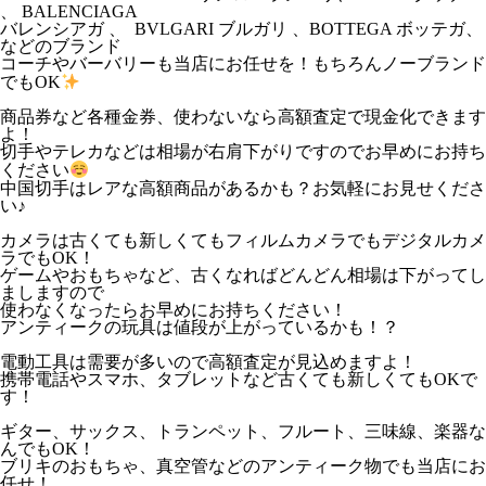
、 BALENCIAGA
バレンシアガ 、 BVLGARI ブルガリ 、BOTTEGA ボッテガ、
などのブランド
コーチやバーバリーも当店にお任せを！もちろんノーブランド
でもOK
商品券など各種金券、使わないなら高額査定で現金化できます
よ！
切手やテレカなどは相場が右肩下がりですのでお早めにお持ち
ください
中国切手はレアな高額商品があるかも？お気軽にお見せくださ
い♪
カメラは古くても新しくてもフィルムカメラでもデジタルカメ
ラでもOK！
ゲームやおもちゃなど、古くなればどんどん相場は下がってし
ましますので
使わなくなったらお早めにお持ちください！
アンティークの玩具は値段が上がっているかも！？
電動工具は需要が多いので高額査定が見込めますよ！
携帯電話やスマホ、タブレットなど古くても新しくてもOKで
す！
ギター、サックス、トランペット、フルート、三味線、楽器な
んでもOK！
ブリキのおもちゃ、真空管などのアンティーク物でも当店にお
任せ！