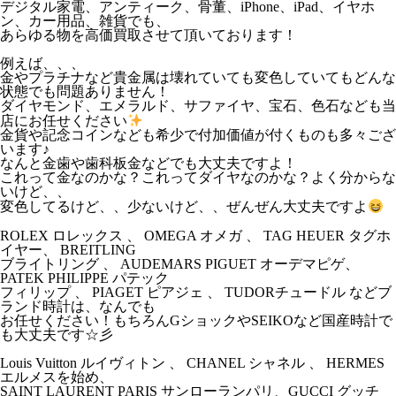
デジタル家電、アンティーク、骨董、iPhone、iPad、イヤホ
ン、カー用品、雑貨でも、
あらゆる物を高価買取させて頂いております！
例えば、、、
金やプラチナなど貴金属は壊れていても変色していてもどんな
状態でも問題ありません！
ダイヤモンド、エメラルド、サファイヤ、宝石、色石なども当
店にお任せください
金貨や記念コインなども希少で付加価値が付くものも多々ござ
います♪
なんと金歯や歯科板金などでも大丈夫ですよ！
これって金なのかな？これってダイヤなのかな？よく分からな
いけど、、
変色してるけど、、少ないけど、、ぜんぜん大丈夫ですよ
ROLEX ロレックス 、 OMEGA オメガ 、 TAG HEUER タグホ
イヤー、 BREITLING
ブライトリング 、 AUDEMARS PIGUET オーデマピゲ、
PATEK PHILIPPE パテック
フィリップ 、 PIAGET ピアジェ 、 TUDORチュードル などブ
ランド時計は、なんでも
お任せください！もちろんGショックやSEIKOなど国産時計で
も大丈夫です☆彡
Louis Vuitton ルイヴィトン 、 CHANEL シャネル 、 HERMES
エルメスを始め、
SAINT LAURENT PARIS サンローランパリ、GUCCI グッチ