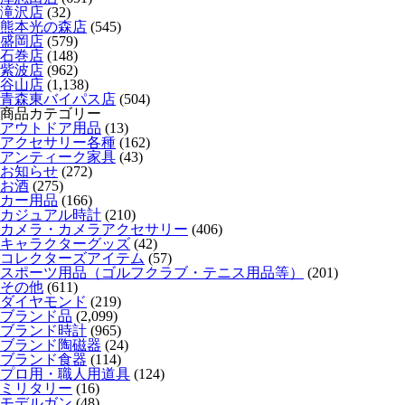
滝沢店
(32)
熊本光の森店
(545)
盛岡店
(579)
石巻店
(148)
紫波店
(962)
谷山店
(1,138)
青森東バイパス店
(504)
商品カテゴリー
アウトドア用品
(13)
アクセサリー各種
(162)
アンティーク家具
(43)
お知らせ
(272)
お酒
(275)
カー用品
(166)
カジュアル時計
(210)
カメラ・カメラアクセサリー
(406)
キャラクターグッズ
(42)
コレクターズアイテム
(57)
スポーツ用品（ゴルフクラブ・テニス用品等）
(201)
その他
(611)
ダイヤモンド
(219)
ブランド品
(2,099)
ブランド時計
(965)
ブランド陶磁器
(24)
ブランド食器
(114)
プロ用・職人用道具
(124)
ミリタリー
(16)
モデルガン
(48)