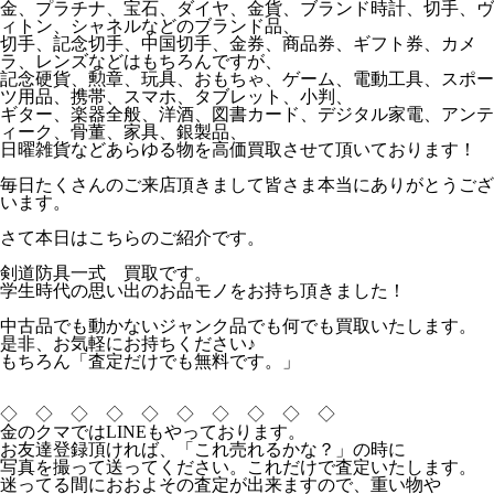
金、プラチナ、宝石、ダイヤ、金貨、ブランド時計、切手、ヴ
ィトン、シャネルなどのブランド品、
切手、記念切手、中国切手、金券、商品券、ギフト券、カメ
ラ、レンズなどはもちろんですが、
記念硬貨、勲章、玩具、おもちゃ、ゲーム、電動工具、スポー
ツ用品、携帯、スマホ、タブレット、小判、
ギター、楽器全般、洋酒、図書カード、デジタル家電、アンテ
ィーク、骨董、家具、銀製品、
日曜雑貨などあらゆる物を高価買取させて頂いております！
毎日たくさんのご来店頂きまして皆さま本当にありがとうござ
います。
さて本日はこちらのご紹介です。
剣道防具一式 買取です。
学生時代の思い出のお品モノをお持ち頂きました！
中古品でも動かないジャンク品でも何でも買取いたします。
是非、お気軽にお持ちください♪
もちろん「査定だけでも無料です。」
◇ ◇ ◇ ◇ ◇ ◇ ◇ ◇ ◇ ◇
金のクマではLINEもやっております。
お友達登録頂ければ、「これ売れるかな？」の時に
写真を撮って送ってください。これだけで査定いたします。
迷ってる間におおよその査定が出来ますので、重い物や