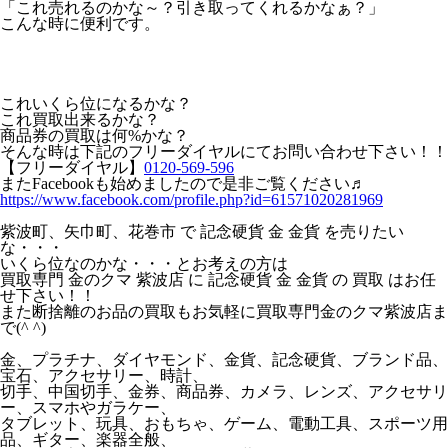
「これ売れるのかな～？引き取ってくれるかなぁ？」
こんな時に便利です。
これいくら位になるかな？
これ買取出来るかな？
商品券の買取は何%かな？
そんな時は下記のフリーダイヤルにてお問い合わせ下さい！！
【フリーダイヤル】
0120-569-596
またFacebookも始めましたので是非ご覧ください♬
https://www.facebook.com/profile.php?id=61571020281969
紫波町、矢巾町、花巻市 で 記念硬貨 金 金貨 を売りたい
な・・・
いくら位なのかな・・・とお考えの方は
買取専門 金のクマ 紫波店 に 記念硬貨 金 金貨 の 買取 はお任
せ下さい！！
また断捨離のお品の買取もお気軽に買取専門金のクマ紫波店ま
で(^ ^)
金、プラチナ、ダイヤモンド、金貨、記念硬貨、ブランド品、
宝石、アクセサリー、時計、
切手、中国切手、金券、商品券、カメラ、レンズ、アクセサリ
ー、スマホやガラケー、
タブレット、玩具、おもちゃ、ゲーム、電動工具、スポーツ用
品、ギター、楽器全般、