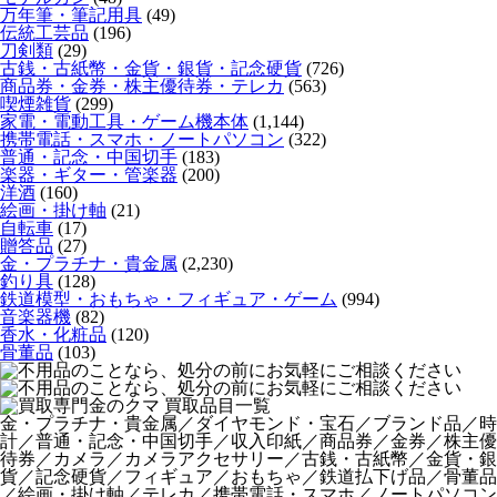
万年筆・筆記用具
(49)
伝統工芸品
(196)
刀剣類
(29)
古銭・古紙幣・金貨・銀貨・記念硬貨
(726)
商品券・金券・株主優待券・テレカ
(563)
喫煙雑貨
(299)
家電・電動工具・ゲーム機本体
(1,144)
携帯電話・スマホ・ノートパソコン
(322)
普通・記念・中国切手
(183)
楽器・ギター・管楽器
(200)
洋酒
(160)
絵画・掛け軸
(21)
自転車
(17)
贈答品
(27)
金・プラチナ・貴金属
(2,230)
釣り具
(128)
鉄道模型・おもちゃ・フィギュア・ゲーム
(994)
音楽器機
(82)
香水・化粧品
(120)
骨董品
(103)
金・プラチナ・貴金属／ダイヤモンド・宝石／ブランド品／時
計／普通・記念・中国切手／収入印紙／商品券／金券／株主優
待券／カメラ／カメラアクセサリー／古銭・古紙幣／金貨・銀
貨／記念硬貨／フィギュア／おもちゃ／鉄道払下げ品／骨董品
／絵画・掛け軸／テレカ／携帯電話・スマホ／ノートパソコン