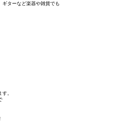
、ギターなど楽器や雑貨でも
ます。
で
！