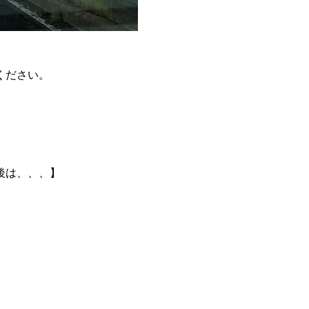
ください。
後は、、、】