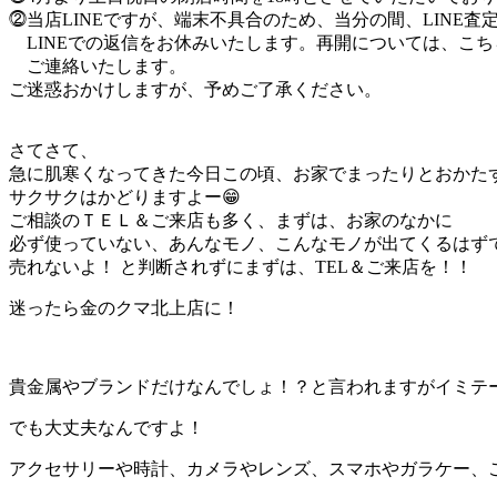
⓶当店LINEですが、端末不具合のため、当分の間、LINE査
LINEでの返信をお休みいたします。再開については、こち
ご連絡いたします。
ご迷惑おかけしますが、予めご了承ください。
さてさて、
急に肌寒くなってきた今日この頃、お家でまったりとおかた
サクサクはかどりますよー😁
ご相談のＴＥＬ＆ご来店も多く、まずは、お家のなかに
必ず使っていない、あんなモノ、こんなモノが出てくるはず
売れないよ！ と判断されずにまずは、TEL＆ご来店を！！
迷ったら金のクマ北上店に！
貴金属やブランドだけなんでしょ！？と言われますがイミテ
でも大丈夫なんですよ！
アクセサリーや時計、カメラやレンズ、スマホやガラケー、