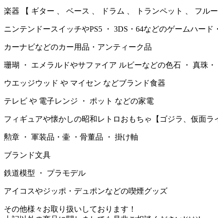
楽器 【 ギター 、 ベース 、 ドラム 、 トランペット 、 フル
ニンテンドースイッチやPS5 ・ 3DS・64などのゲームハード
カーナビなどのカー用品・アンティーク品
珊瑚 ・ エメラルドやサファイア ルビーなどの色石 ・ 真珠・
ウエッジウッド や マイセン などブランド食器
テレビ や 電子レンジ ・ ポット などの家電
フィギュアや懐かしの昭和レトロおもちゃ【ゴジラ、仮面ラ
勲章 ・ 軍装品・壷 ・骨董品 ・ 掛け軸
ブランド文具
鉄道模型 ・ プラモデル
アイコスやジッポ・デュポンなどの喫煙グッズ
その他様々お取り扱いしております！