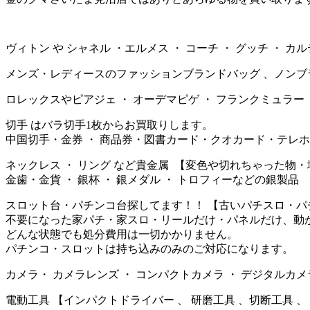
ヴィトン や シャネル ・エルメス ・ コーチ ・ グッチ ・
メンズ・レディースのファッションブランドバッグ 、ノンブ
ロレックスやピアジェ ・ オーデマピゲ ・ フランクミュラー ・ 
切手 はバラ切手1枚からお買取りします。
中国切手・金券 ・ 商品券・図書カード・クオカード・テレ
ネックレス ・ リング など貴金属 【変色や切れちゃった物
金歯・金貨 ・ 銀杯 ・ 銀メダル ・ トロフィーなどの銀製品
スロット台・パチンコ台探してます！！ 【古いパチスロ・パ
不要になった家パチ・家スロ・リールだけ・パネルだけ、動
どんな状態でも処分費用は一切かかりません。
パチンコ・スロットは持ち込みのみのご対応になります。
カメラ・ カメラレンズ ・ コンパクトカメラ ・ デジタルカメ
電動工具 【インパクトドライバー 、 研磨工具 、切断工具 、 