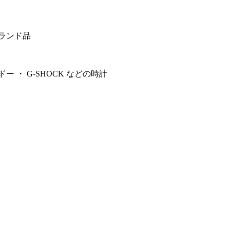
ブランド品
ー ・ G-SHOCK などの時計