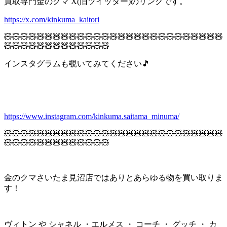
買取専門金のクマ X(旧ツイッター)のリンクです。
https://x.com/kinkuma_kaitori
🧸🧸🧸🧸🧸🧸🧸🧸🧸🧸🧸🧸🧸🧸🧸🧸🧸🧸🧸🧸🧸🧸🧸🧸🧸🧸🧸
🧸🧸🧸🧸🧸🧸🧸🧸🧸🧸🧸🧸🧸
インスタグラムも覗いてみてください🎵
https://www.instagram.com/kinkuma.saitama_minuma/
🧸🧸🧸🧸🧸🧸🧸🧸🧸🧸🧸🧸🧸🧸🧸🧸🧸🧸🧸🧸🧸🧸🧸🧸🧸🧸🧸
🧸🧸🧸🧸🧸🧸🧸🧸🧸🧸🧸🧸🧸
金のクマさいたま見沼店ではありとあらゆる物を買い取りま
す！
ヴィトン や シャネル ・エルメス ・ コーチ ・ グッチ ・ カ