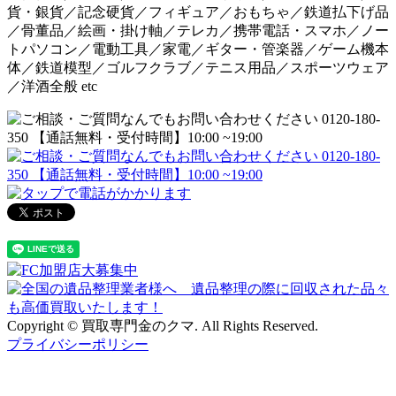
貨・銀貨／記念硬貨／フィギュア／おもちゃ／鉄道払下げ品
／骨董品／絵画・掛け軸／テレカ／携帯電話・スマホ／ノー
トパソコン／電動工具／家電／ギター・管楽器／ゲーム機本
体／鉄道模型／ゴルフクラブ／テニス用品／スポーツウェア
／洋酒全般 etc
Copyright © 買取専門金のクマ. All Rights Reserved.
プライバシーポリシー