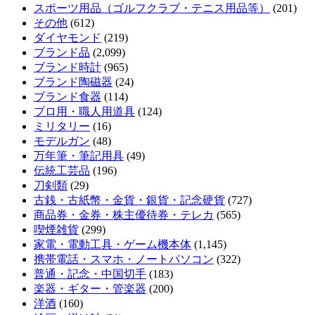
スポーツ用品（ゴルフクラブ・テニス用品等）
(201)
その他
(612)
ダイヤモンド
(219)
ブランド品
(2,099)
ブランド時計
(965)
ブランド陶磁器
(24)
ブランド食器
(114)
プロ用・職人用道具
(124)
ミリタリー
(16)
モデルガン
(48)
万年筆・筆記用具
(49)
伝統工芸品
(196)
刀剣類
(29)
古銭・古紙幣・金貨・銀貨・記念硬貨
(727)
商品券・金券・株主優待券・テレカ
(565)
喫煙雑貨
(299)
家電・電動工具・ゲーム機本体
(1,145)
携帯電話・スマホ・ノートパソコン
(322)
普通・記念・中国切手
(183)
楽器・ギター・管楽器
(200)
洋酒
(160)