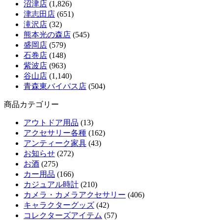
沼津店
(1,826)
津志田店
(651)
滝沢店
(32)
熊本光の森店
(545)
盛岡店
(579)
石巻店
(148)
紫波店
(963)
谷山店
(1,140)
青森東バイパス店
(504)
商品カテゴリー
アウトドア用品
(13)
アクセサリー各種
(162)
アンティーク家具
(43)
お知らせ
(272)
お酒
(275)
カー用品
(166)
カジュアル時計
(210)
カメラ・カメラアクセサリー
(406)
キャラクターグッズ
(42)
コレクターズアイテム
(57)