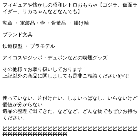
フィギュアや懐かしの昭和レトロおもちゃ【ゴジラ、仮面ラ
イダー、リカちゃんなどなんでも】
勲章 ・ 軍装品・壷 ・骨董品 ・ 掛け軸
ブランド文具
鉄道模型 ・ プラモデル
アイコスやジッポ・デュポンなどの喫煙グッズ
その他様々お取り扱いしております！
上記以外の商品に関しましても是非ご相談ください!(^^)!
使っていない、片付けたい、しまいっぱなし、いらないけど
価値が分からない
遺品の整理で出てきた、などなど、どんな物でもぜひお持ち
ください。
🧸🧸🧸🧸🧸🧸🧸🧸🧸🧸🧸🧸🧸🧸🧸🧸🧸🧸🧸🧸🧸🧸🧸🧸🧸🧸🧸
🧸🧸🧸🧸🧸🧸🧸🧸🧸🧸🧸🧸🧸