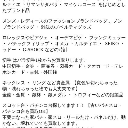
ルティエ ・サマンサタバサ・ マイケルコース をはじめとし
たブランド品
メンズ・レディースのファッションブランドバッグ 、ノン
ブランドバッグ ・ 雑誌のノベルティグッズ
ロレックスやピアジェ ・ オーデマピゲ ・ フランクミュラー
・ パテックフィリップ・ オメガ ・カルティエ ・ SEIKO ・
ラドー ・ G-SHOCK などの時計
切手 はバラ切手1枚からお買取りします。
中国切手・金券 ・ 商品券・図書カード・クオカード・テレ
ホンカード・古銭・外国銭
ネックレス ・ リング など貴金属 【変色や切れちゃった
物・壊れちゃった物でも大丈夫です】
金歯・金貨 ・ 銀杯 ・ 銀メダル ・ トロフィーなどの銀製品
スロット台・パチンコ台探してます！！ 【古いパチスロ・
パチンコ台も買取OK】
不要になった家パチ・家スロ・リールだけ・パネルだけ、動
かない、壊れていても買取してます。