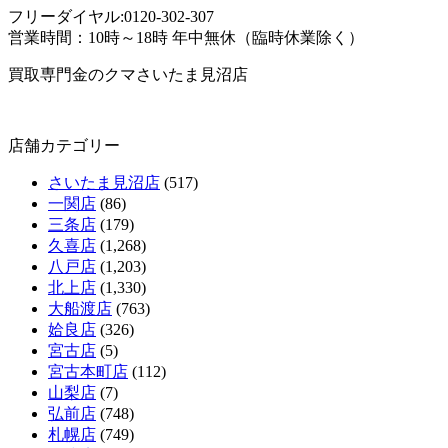
フリーダイヤル:0120-302-307
営業時間：10時～18時 年中無休（臨時休業除く）
買取専門金のクマさいたま見沼店
店舗カテゴリー
さいたま見沼店
(517)
一関店
(86)
三条店
(179)
久喜店
(1,268)
八戸店
(1,203)
北上店
(1,330)
大船渡店
(763)
姶良店
(326)
宮古店
(5)
宮古本町店
(112)
山梨店
(7)
弘前店
(748)
札幌店
(749)