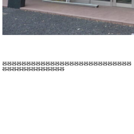
🧸🧸🧸🧸🧸🧸🧸🧸🧸🧸🧸🧸🧸🧸🧸🧸🧸🧸🧸🧸🧸🧸🧸🧸🧸🧸🧸
🧸🧸🧸🧸🧸🧸🧸🧸🧸🧸🧸🧸🧸