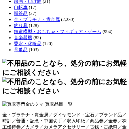
絵画・掛け軸
(21)
自転車
(17)
贈答品
(27)
金・プラチナ・貴金属
(2,230)
釣り具
(128)
鉄道模型・おもちゃ・フィギュア・ゲーム
(994)
音楽器機
(82)
香水・化粧品
(120)
骨董品
(103)
金・プラチナ・貴金属／ダイヤモンド・宝石／ブランド品／
時計／普通・記念・中国切手／収入印紙／商品券／金券／株
主優待券／カメラ／カメラアクセサリー／古銭・古紙幣／金