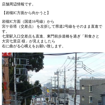
店舗周辺情報です。
【岩槻IC方面から向かうと】
岩槻IC方面（国道16号線）から
宮ケ谷塔（交差点）
を
左折
して県道2号線をそのまま直進で
す。
七里駅入口交差点も直進、東門前歩道橋を過ぎ「和食さと
大宮七里店 様」が見えましたら
右に曲がる心構えをお願い致します。