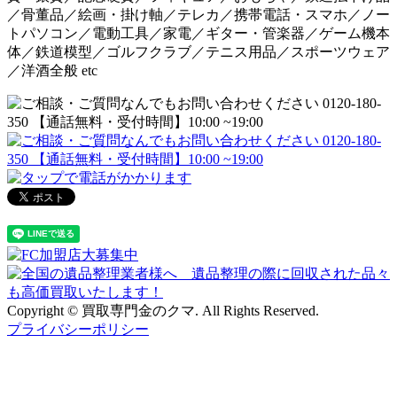
／骨董品／絵画・掛け軸／テレカ／携帯電話・スマホ／ノー
トパソコン／電動工具／家電／ギター・管楽器／ゲーム機本
体／鉄道模型／ゴルフクラブ／テニス用品／スポーツウェア
／洋酒全般 etc
Copyright © 買取専門金のクマ. All Rights Reserved.
プライバシーポリシー