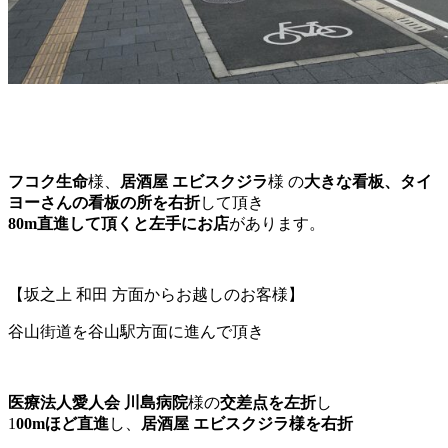
フコク生命
様、
居酒屋 エビスクジラ
様 の
大きな看板、タイ
ヨーさんの看板の所を右折
して頂き
80m直進して頂くと左手にお店
があります。
【坂之上 和田 方面からお越しのお客様】
谷山街道を谷山駅方面に進んで頂き
医療法人愛人会 川島病院
様の
交差点を左折
し
1
00mほど直進
し、
居酒屋 エビスクジラ様を右折