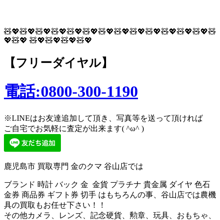
🧸💖🧸💖🧸💖🧸💖🧸💖🧸💖🧸💖🧸💖🧸💖🧸💖🧸💖🧸💖🧸💖🧸
💖🧸💖 🧸💖🧸💖🧸💖🧸💖
【フリーダイヤル】
電話:0800-300-1190
※LINEはお友達追加して頂き、写真等を送って頂ければ
ご自宅でお気軽に査定が出来ます( ^ω^ )
鹿児島市 買取専門 金のクマ 谷山店では
ブランド 時計 バック 金 金貨 プラチナ 貴金属 ダイヤ 色石
金券 商品券 ギフト券 切手 はもちろんの事、谷山店では農機
具の買取もお任せ下さい！！
その他カメラ、レンズ、記念硬貨、勲章、玩具、おもちゃ、