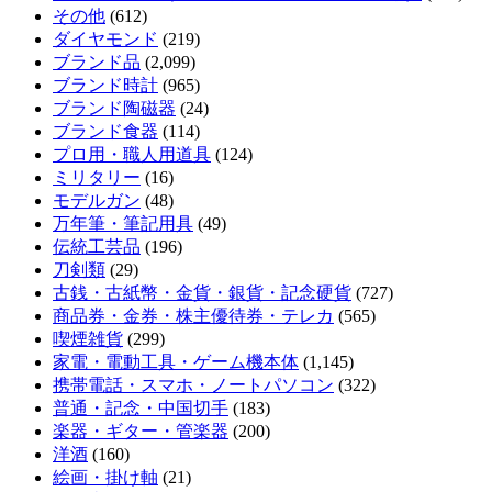
その他
(612)
ダイヤモンド
(219)
ブランド品
(2,099)
ブランド時計
(965)
ブランド陶磁器
(24)
ブランド食器
(114)
プロ用・職人用道具
(124)
ミリタリー
(16)
モデルガン
(48)
万年筆・筆記用具
(49)
伝統工芸品
(196)
刀剣類
(29)
古銭・古紙幣・金貨・銀貨・記念硬貨
(727)
商品券・金券・株主優待券・テレカ
(565)
喫煙雑貨
(299)
家電・電動工具・ゲーム機本体
(1,145)
携帯電話・スマホ・ノートパソコン
(322)
普通・記念・中国切手
(183)
楽器・ギター・管楽器
(200)
洋酒
(160)
絵画・掛け軸
(21)