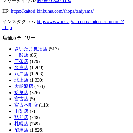
フリーダイヤル
tel:0800-300-1190
HP
https://kaitori-kinkuma.com/shops/taniyama/
インスタグラム
https://www.instagram.com/kaitori_senmon_/?
hl=ja
店舗カテゴリー
さいたま見沼店
(517)
一関店
(86)
三条店
(179)
久喜店
(1,269)
八戸店
(1,203)
北上店
(1,330)
大船渡店
(763)
姶良店
(326)
宮古店
(5)
宮古本町店
(113)
山梨店
(7)
弘前店
(748)
札幌店
(749)
沼津店
(1,826)