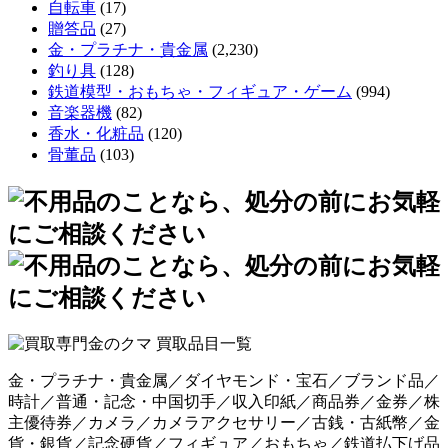
自転車
(17)
贈答品
(27)
金・プラチナ・貴金属
(2,230)
釣り具
(128)
鉄道模型・おもちゃ・フィギュア・ゲーム
(994)
音楽器機
(82)
香水・化粧品
(120)
骨董品
(103)
金・プラチナ・貴金属／ダイヤモンド・宝石／ブランド品／
時計／普通・記念・中国切手／収入印紙／商品券／金券／株
主優待券／カメラ／カメラアクセサリー／古銭・古紙幣／金
貨・銀貨／記念硬貨／フィギュア／おもちゃ／鉄道払下げ品