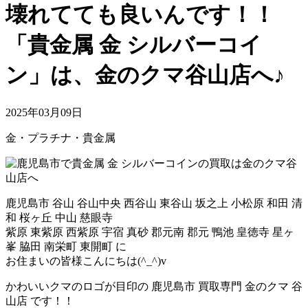
壊れてても良いんです！！
「貴金属 金 シルバーコイ
ン」は、金のクマ谷山店へ♪
2025年03月09日
金・プラチナ・貴金属
鹿児島市 谷山 谷山中央 西谷山 東谷山 坂之上 小松原 和田 清
和 桜ヶ丘 中山 慈眼寺
紫原 東紫原 西紫原 宇宿 真砂 郡元南 郡元 鴨池 皇徳寺 星ヶ
峯 脇田 南栄町 東開町 に
お住まいの皆様こんにちは(^_^)v
かわいいクマのロゴが目印の 鹿児島市 買取専門 金のクマ 谷
山店 です！！