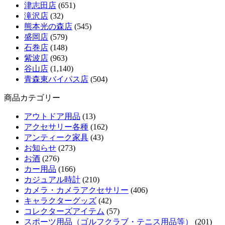
津志田店
(651)
滝沢店
(32)
熊本光の森店
(545)
盛岡店
(579)
石巻店
(148)
紫波店
(963)
谷山店
(1,140)
青森東バイパス店
(504)
商品カテゴリー
アウトドア用品
(13)
アクセサリー各種
(162)
アンティーク家具
(43)
お知らせ
(273)
お酒
(276)
カー用品
(166)
カジュアル時計
(210)
カメラ・カメラアクセサリー
(406)
キャラクターグッズ
(42)
コレクターズアイテム
(57)
スポーツ用品（ゴルフクラブ・テニス用品等）
(201)