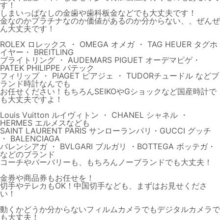
す！
しまいっぱなしの金歯や歯科板金などでも大丈夫です！
金なのかプラチナなのか価値があるのか分からない、、ぜんぜ
ん大丈夫です！
ROLEX ロレックス ・ OMEGA オメガ ・ TAG HEUER タグホ
イヤー・ BREITLING
ブライトリング ・ AUDEMARS PIGUET オーデマピゲ・
PATEK PHILIPPE パテック
フィリップ ・ PIAGET ピアジェ ・ TUDORチュードル などブ
ランド時計なんでも
お任せください！もちろんSEIKOやGショックなど国産時計で
も大丈夫ですよ！
Louis Vuitton ルイヴィトン ・ CHANEL シャネル ・
HERMES エルメスなども
SAINT LAURENT PARIS サンローランパリ・GUCCI グッチ
・ BALENCIAGA
バレンシアガ ・ BVLGARI ブルガリ ・BOTTEGA ボッテガ・
などのブランド
コーチやバーバリーも、もちろんノーブランドでも大丈夫！
金券や商品券もお任せを！
切手やテレカもOK！中国切手なども、まずはお見せくださ
い！
動くかどうか分からないフィルムカメラでもデジタルカメラで
も大丈夫！