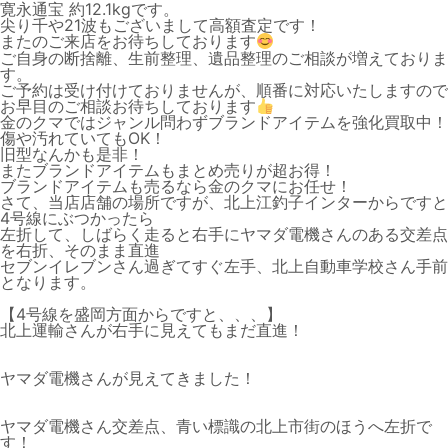
寛永通宝 約12.1kgです。
尖り千や21波もございまして高額査定です！
またのご来店をお待ちしております
ご自身の断捨離、生前整理、遺品整理のご相談が増えておりま
す。
ご予約は受け付けておりませんが、順番に対応いたしますので
お早目のご相談お待ちしております
金のクマではジャンル問わずブランドアイテムを強化買取中！
傷や汚れていてもOK！
旧型なんかも是非！
またブランドアイテムもまとめ売りが超お得！
ブランドアイテムも売るなら金のクマにお任せ！
さて、当店店舗の場所ですが、北上江釣子インターからですと
4号線にぶつかったら
左折して、しばらく走ると右手にヤマダ電機さんのある交差点
を右折、そのまま直進
セブンイレブンさん過ぎてすぐ左手、北上自動車学校さん手前
となります。
【4号線を盛岡方面からですと、、、】
北上運輸さんが右手に見えてもまだ直進！
ヤマダ電機さんが見えてきました！
ヤマダ電機さん交差点、青い標識の北上市街のほうへ左折で
す！