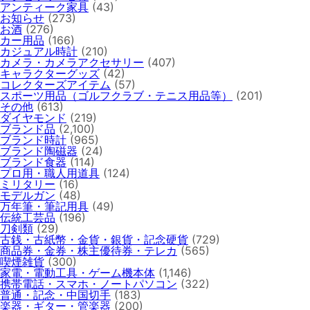
アンティーク家具
(43)
お知らせ
(273)
お酒
(276)
カー用品
(166)
カジュアル時計
(210)
カメラ・カメラアクセサリー
(407)
キャラクターグッズ
(42)
コレクターズアイテム
(57)
スポーツ用品（ゴルフクラブ・テニス用品等）
(201)
その他
(613)
ダイヤモンド
(219)
ブランド品
(2,100)
ブランド時計
(965)
ブランド陶磁器
(24)
ブランド食器
(114)
プロ用・職人用道具
(124)
ミリタリー
(16)
モデルガン
(48)
万年筆・筆記用具
(49)
伝統工芸品
(196)
刀剣類
(29)
古銭・古紙幣・金貨・銀貨・記念硬貨
(729)
商品券・金券・株主優待券・テレカ
(565)
喫煙雑貨
(300)
家電・電動工具・ゲーム機本体
(1,146)
携帯電話・スマホ・ノートパソコン
(322)
普通・記念・中国切手
(183)
楽器・ギター・管楽器
(200)