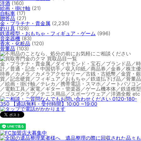
洋酒
(160)
絵画・掛け軸
(21)
自転車
(17)
贈答品
(27)
金・プラチナ・貴金属
(2,230)
釣り具
(128)
鉄道模型・おもちゃ・フィギュア・ゲーム
(996)
音楽器機
(83)
香水・化粧品
(120)
骨董品
(103)
金・プラチナ・貴金属／ダイヤモンド・宝石／ブランド品／時
計／普通・記念・中国切手／収入印紙／商品券／金券／株主優
待券／カメラ／カメラアクセサリー／古銭・古紙幣／金貨・銀
貨／記念硬貨／フィギュア／おもちゃ／鉄道払下げ品／骨董品
／絵画・掛け軸／テレカ／携帯電話・スマホ／ノートパソコン
／電動工具／家電／ギター・管楽器／ゲーム機本体／鉄道模型
／ゴルフクラブ／テニス用品／スポーツウェア／洋酒全般 etc