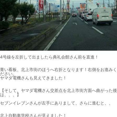
4号線を左折して出ましたら典礼会館さん前を直進！
青い看板、北上市街のほうへ右折となります！右側をお進みく
ださい。
ヤマダ電機さんも見えてきました！
【そして、ヤマダ電機さん交差点を北上市街方面へ曲がった後
は、、、】
セブンイレブンさんが左手にありまして、さらに進むと、、
北上自動車学校さんが見えました！