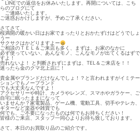
LINEでの返信をお休みいたします。再開については、こち
らのブログにて
ご連絡いたします。
ご迷惑おかけしますが、予めご了承ください。
さてさて、
桜満開の暖かい日はお家でまったりとおかたずけはどうでしょ
うー
サクサクはかどりますよー
ご相談のＴＥＬ＆ご来店も多く、まずは、お家のなかに
必ず使っていない、あんなモノ、こんなモノが出てくるはずで
すよ！
売れないよ！ と判断されずにまずは、TEL＆ご来店を！！
迷ったら金のクマ北上店に！
貴金属やブランドだけなんでしょ！？と言われますがイミテー
ションでもノーブランド
でも大丈夫なんですよ！
アクセサリーや時計、カメラやレンズ、スマホやガラケー、ご
自宅に眠ったままになって
いませんか？家電製品、ゲーム機、電動工具、切手やテレカ、
ギターなど楽器や雑貨でも
何でも、ご不要になったものは何でもお持ちください！
皆様のご来店、スタッフ一同心よりお待ち致しております。
さて、本日のお買取り品のご紹介です。