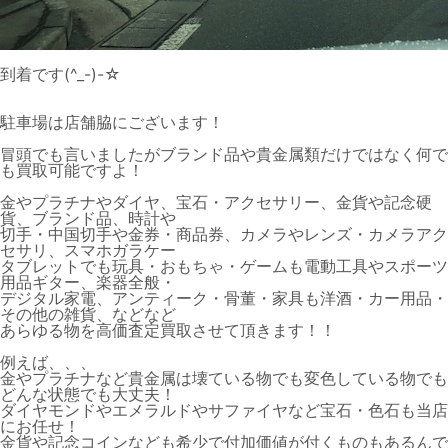
到着です(^_-)-☆
駐車場は店舗脇にございます！
冒頭でも言いましたがブランド品や貴金属類だけではなく何で
も買取可能ですよ！
金やプラチナやダイヤ、宝石・アクセサリー、金貨や記念硬
貨、ブランド品、時計や
切手・中国切手や金券・商品券、カメラやレンズ・カメラアク
セサリ、スマホガラケー
タブレットでも玩具・おもちゃ・ゲームも電動工具やスポーツ
用品ギター、楽器全般・
デジタル家電、アンティーク・骨董・家具も洋酒・カー用品・
その他の雑貨、などなど
あらゆる物を高価査定買取させて頂きます！！
例えば、、、
金やプラチナなど貴金属は壊ている物でも変色している物でも
どんな状態でも大丈夫！
ダイヤモンドやエメラルドやサファイヤなど宝石・色石も当店
にお任せ！
金貨や記念コインなども希少で付加価値が付くものもあるんで