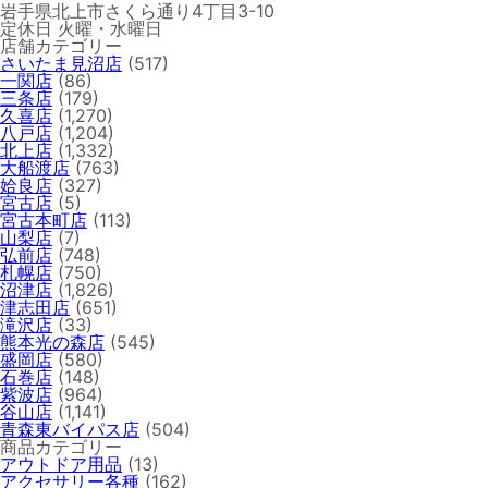
岩手県北上市さくら通り4丁目3-10
定休日 火曜・水曜日
店舗カテゴリー
さいたま見沼店
(517)
一関店
(86)
三条店
(179)
久喜店
(1,270)
八戸店
(1,204)
北上店
(1,332)
大船渡店
(763)
姶良店
(327)
宮古店
(5)
宮古本町店
(113)
山梨店
(7)
弘前店
(748)
札幌店
(750)
沼津店
(1,826)
津志田店
(651)
滝沢店
(33)
熊本光の森店
(545)
盛岡店
(580)
石巻店
(148)
紫波店
(964)
谷山店
(1,141)
青森東バイパス店
(504)
商品カテゴリー
アウトドア用品
(13)
アクセサリー各種
(162)