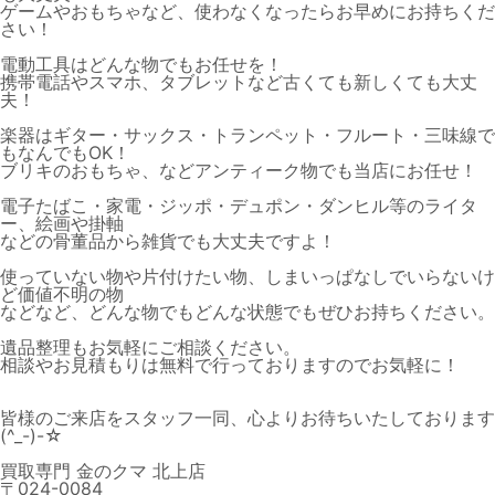
ゲームやおもちゃなど、使わなくなったらお早めにお持ちくだ
さい！
電動工具はどんな物でもお任せを！
携帯電話やスマホ、タブレットなど古くても新しくても大丈
夫！
楽器はギター・サックス・トランペット・フルート・三味線で
もなんでもOK！
ブリキのおもちゃ、などアンティーク物でも当店にお任せ！
電子たばこ・家電・ジッポ・デュポン・ダンヒル等のライタ
ー、絵画や掛軸
などの骨董品から雑貨でも大丈夫ですよ！
使っていない物や片付けたい物、しまいっぱなしでいらないけ
ど価値不明の物
などなど、どんな物でもどんな状態でもぜひお持ちください。
遺品整理もお気軽にご相談ください。
相談やお見積もりは無料で行っておりますのでお気軽に！
皆様のご来店をスタッフ一同、心よりお待ちいたしております
(^_-)-☆
買取専門 金のクマ 北上店
〒024-0084