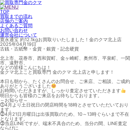
TOP
買取までの流れ
店舗のご案内
よくあるご質問
お問い合わせ
運営会社について
寛永通宝 約12.1kgお買取りいたしました！金のクマ北上店
2025年04月19日
古銭・古紙幣・金貨・銀貨・記念硬貨
北上市、花巻市、西和賀町、金ヶ崎町、奥州市、平泉町、一関
市、遠野市、
などの皆様こんにちは！
金クマ北上こと買取専門 金のクマ 北上店と申します！
本日も朝から、たくさんのお問合せ、ご来店、ご相談、ご成約
ありがとうございました
お時間いただきますが、しっかり査定させていただきます
明日からも皆様のご来店をお待ちしております。
～お知らせ～
⓵4月より土日祝日の閉店時間を18時とさせていただいており
ます。
⓶4月21日月曜日は出張買取のため、10～13時ぐらいまで不在
となります。
⓷当店LINEですが、端末不具合のため、当分の間、LINE査定
ならびに