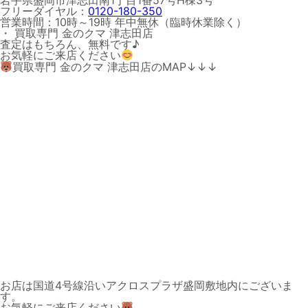
岩手県盛岡市津志田南1丁目1番57号H棟3号
フリーダイヤル：
0120-180-350
営業時間：10時～19時 年中無休（臨時休業除く）
・ 買取専門 金のクマ 津志田店
査定はもちろん、無料です♪
お気軽にご来店ください
買取専門 金のクマ 津志田店のMAP↓↓↓
お店は国道4号線沿いアクロスプラザ盛岡敷地内にございま
す。
お気軽にご来店ください