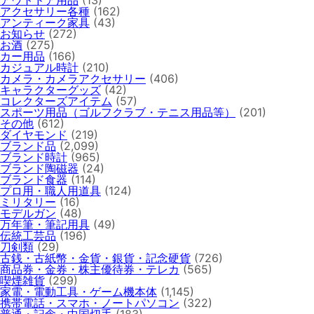
アクセサリー各種
(162)
アンティーク家具
(43)
お知らせ
(272)
お酒
(275)
カー用品
(166)
カジュアル時計
(210)
カメラ・カメラアクセサリー
(406)
キャラクターグッズ
(42)
コレクターズアイテム
(57)
スポーツ用品（ゴルフクラブ・テニス用品等）
(201)
その他
(612)
ダイヤモンド
(219)
ブランド品
(2,099)
ブランド時計
(965)
ブランド陶磁器
(24)
ブランド食器
(114)
プロ用・職人用道具
(124)
ミリタリー
(16)
モデルガン
(48)
万年筆・筆記用具
(49)
伝統工芸品
(196)
刀剣類
(29)
古銭・古紙幣・金貨・銀貨・記念硬貨
(726)
商品券・金券・株主優待券・テレカ
(565)
喫煙雑貨
(299)
家電・電動工具・ゲーム機本体
(1,145)
携帯電話・スマホ・ノートパソコン
(322)
普通・記念・中国切手
(183)