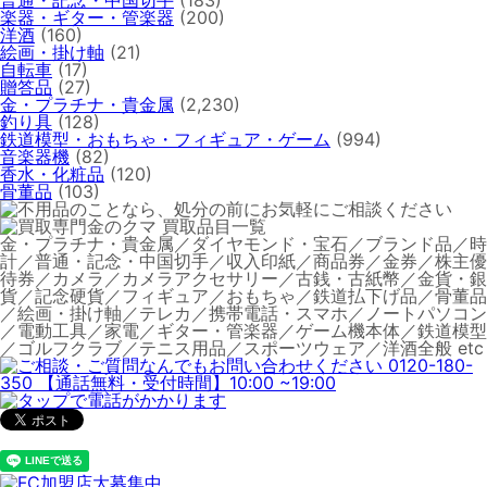
楽器・ギター・管楽器
(200)
洋酒
(160)
絵画・掛け軸
(21)
自転車
(17)
贈答品
(27)
金・プラチナ・貴金属
(2,230)
釣り具
(128)
鉄道模型・おもちゃ・フィギュア・ゲーム
(994)
音楽器機
(82)
香水・化粧品
(120)
骨董品
(103)
金・プラチナ・貴金属／ダイヤモンド・宝石／ブランド品／時
計／普通・記念・中国切手／収入印紙／商品券／金券／株主優
待券／カメラ／カメラアクセサリー／古銭・古紙幣／金貨・銀
貨／記念硬貨／フィギュア／おもちゃ／鉄道払下げ品／骨董品
／絵画・掛け軸／テレカ／携帯電話・スマホ／ノートパソコン
／電動工具／家電／ギター・管楽器／ゲーム機本体／鉄道模型
／ゴルフクラブ／テニス用品／スポーツウェア／洋酒全般 etc