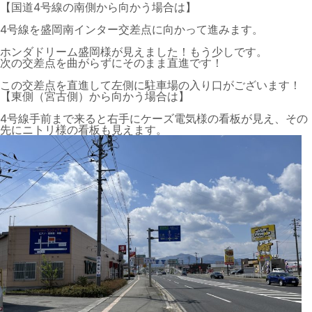
【国道4号線の南側から向かう場合は】
4号線を盛岡南インター交差点に向かって進みます。
ホンダドリーム盛岡様が見えました！もう少しです。
次の交差点を曲がらずにそのまま直進です！
この交差点を直進して左側に駐車場の入り口がございます！
【東側（宮古側）から向かう場合は】
4号線手前まで来ると右手にケーズ電気様の看板が見え、その
先にニトリ様の看板も見えます。