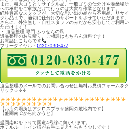
また、粗大ゴミとリサイクル品、一般ゴミの仕分けや廃棄場所
への移動をご家族だけで行うのは大変な作業となります。
経験豊富なスタッフが、大切な思い出の品から不用品、リサイ
クル品まで、適切に仕分けのサポートをさせていただきます。
さらに、外注無し・自社スタッフのみだから安心してご利用い
ただけます！
・ 遺品整理 専門 ふうせんの風
遺品整理のお見積り、ご相談はもちろん無料です！
お電話はこちらです
フリーダイヤル：
0120-030-477
遺品整理のメールでのお問い合わせは無料お見積フォームをク
リック↓↓↓
【お店の場所はアクロスプラザ盛岡の敷地内です】
【盛岡南ICから向かうと】
盛岡南ICを下りて国道4号線に向かいます。
ホテルルートイン様が右手に見えたらもう少しです！