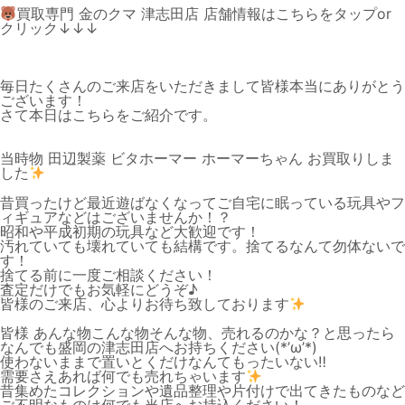
買取専門 金のクマ 津志田店 店舗情報はこちらをタップor
クリック↓↓↓
毎日たくさんのご来店をいただきまして皆様本当にありがとう
ございます！
さて本日はこちらをご紹介です。
当時物 田辺製薬 ビタホーマー ホーマーちゃん お買取りしま
した
昔買ったけど最近遊ばなくなってご自宅に眠っている玩具やフ
ィギュアなどはございませんか！？
昭和や平成初期の玩具など大歓迎です！
汚れていても壊れていても結構です。捨てるなんて勿体ないで
す！
捨てる前に一度ご相談ください！
査定だけでもお気軽にどうぞ♪
皆様のご来店、心よりお待ち致しております
皆様 あんな物こんな物そんな物、売れるのかな？と思ったら
なんでも盛岡の津志田店へお持ちください(*’ω’*)
使わないままで置いとくだけなんてもったいない‼
需要さえあれば何でも売れちゃいます
昔集めたコレクションや遺品整理や片付けで出てきたものなど