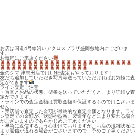
お店は国道4号線沿いアクロスプラザ盛岡敷地内にございま
す。
お気軽にご来店ください
金のクマ 津志田店ではLINE査定もやっております！
友だち追加していただき写真等送っていただければお気軽に査
定ができます
ライン査定ご注意
・写真とお品の状態、型番を送っていただくと、より詳細な査
定ができます。
・ラインでの査定金額は買取金額を保証するものではございま
せん。
・実店舗で査定した金額が最終的な査定金額となります。ライ
ン査定での金額が、状態や型番、製造年などにより変わる場合
がございますのであらかじめご了承ください。
・早急に返信するよう心掛けておりますが、お店の混雑状況に
より返信が遅れる場合がございますので、予めご了承ください