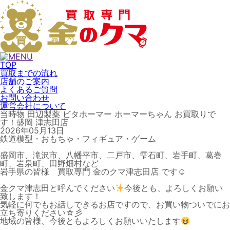
TOP
買取までの流れ
店舗のご案内
よくあるご質問
お問い合わせ
運営会社について
当時物 田辺製薬 ビタホーマー ホーマーちゃん お買取りで
す！盛岡 津志田店
2026年05月13日
鉄道模型・おもちゃ・フィギュア・ゲーム
盛岡市、滝沢市、八幡平市、二戸市、雫石町、岩手町、葛巻
町、岩泉町、田野畑村など
岩手県の皆様 買取専門 金のクマ津志田店 です☺
金クマ津志田と呼んでください
今後とも、よろしくお願い
致します！
気軽に何でもお話しできるお店ですので、お買い物ついでにお
立ち寄りください☆彡
地域の皆様、今後ともよろしくお願いいたします