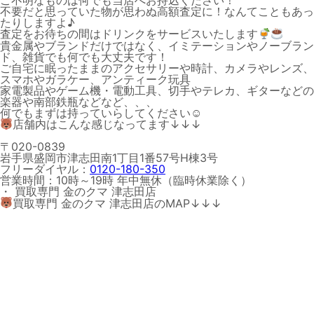
ご不明なものは何でも当店へお持込ください！
不要だと思っていた物が思わぬ高額査定に！なんてこともあっ
たりしますよ♪
査定をお待ちの間はドリンクをサービスいたします
貴金属やブランドだけではなく、イミテーションやノーブラン
ド、雑貨でも何でも大丈夫です！
ご自宅に眠ったままのアクセサリーや時計、カメラやレンズ、
スマホやガラケー、アンティーク玩具
家電製品やゲーム機・電動工具、切手やテレカ、ギターなどの
楽器や南部鉄瓶などなど、、、
何でもまずは持っていらしてください☺
店舗内はこんな感じなってます↓↓↓
〒020-0839
岩手県盛岡市津志田南1丁目1番57号H棟3号
フリーダイヤル：
0120-180-350
営業時間：10時～19時 年中無休（臨時休業除く）
・ 買取専門 金のクマ 津志田店
買取専門 金のクマ 津志田店のMAP↓↓↓