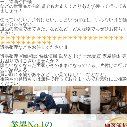
ー、絵画や掛軸
などの骨董品から雑貨でも大丈夫！とりあえず持って行ってみ
ましょう！
使っていない、片付けたい、しまいっぱなし、いらないけど価
値が分からない
遺品の整理で出てきた、などなど、どんな物でもぜひお持ちく
ださい。
遺品整理などもお任せください!!!
遺品整理 相続相談 特殊清掃 御焚き上げ 土地売買 家屋解体 等
お困りではございませんか？
誰もいなくなった実家がそのままになっている、片付けに行け
ない家がある、
買い取れる物があるかどうか見てほしい、などなど。
相談やお見積もりは無料で行っておりますのでお気軽にご相談
ください。