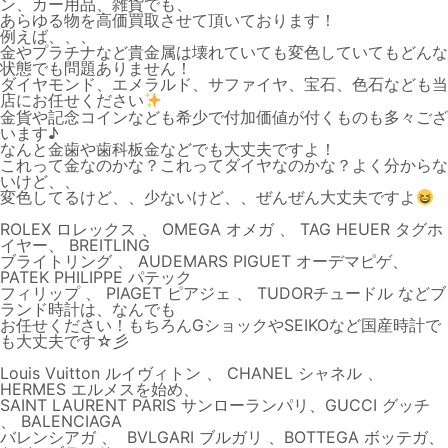
ン、カー用品、雑貨でも、
あらゆる物を高価買取させて頂いております！
例えば、、、
金やプラチナなど貴金属は壊れていても変色していてもどんな
状態でも問題ありません！
ダイヤモンド、エメラルド、サファイヤ、宝石、色石なども当
店にお任せください
金貨や記念コインなども希少で付加価値が付くものも多々ござ
います♪
なんと金歯や歯科板金などでも大丈夫ですよ！
これって金なのかな？これってダイヤなのかな？よく分からな
いけど、、
変色してるけど、、少ないけど、、ぜんぜん大丈夫ですよ
ROLEX ロレックス 、 OMEGA オメガ 、 TAG HEUER タグホ
イヤー、 BREITLING
ブライトリング 、 AUDEMARS PIGUET オーデマピゲ、
PATEK PHILIPPE パテック
フィリップ 、 PIAGET ピアジェ 、 TUDORチュードル などブ
ランド時計は、なんでも
お任せください！もちろんGショックやSEIKOなど国産時計で
も大丈夫です☆彡
Louis Vuitton ルイヴィトン 、 CHANEL シャネル 、
HERMES エルメスを始め、
SAINT LAURENT PARIS サンローランパリ、GUCCI グッチ
、 BALENCIAGA
バレンシアガ 、 BVLGARI ブルガリ 、BOTTEGA ボッテガ、