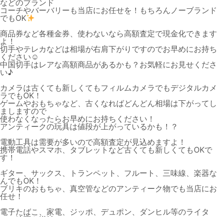
などのブランド
コーチやバーバリーも当店にお任せを！もちろんノーブランド
でもOK
商品券など各種金券、使わないなら高額査定で現金化できます
よ！
切手やテレカなどは相場が右肩下がりですのでお早めにお持ち
ください☺
中国切手はレアな高額商品があるかも？お気軽にお見せくださ
い♪
カメラは古くても新しくてもフィルムカメラでもデジタルカメ
ラでもOK！
ゲームやおもちゃなど、古くなればどんどん相場は下がってし
ましますので
使わなくなったらお早めにお持ちください！
アンティークの玩具は値段が上がっているかも！？
電動工具は需要が多いので高額査定が見込めますよ！
携帯電話やスマホ、タブレットなど古くても新しくてもOKで
す！
ギター、サックス、トランペット、フルート、三味線、楽器な
んでもOK！
ブリキのおもちゃ、真空管などのアンティーク物でも当店にお
任せ！
電子たばこ、家電、ジッポ、デュポン、ダンヒル等のライタ