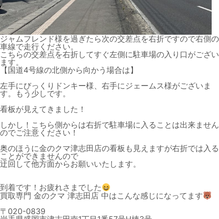
ジャムフレンド様を過ぎたら次の交差点を右折ですので右側の
車線で走行ください。
こちらの交差点を右折してすぐ左側に駐車場の入り口がござい
ます。
【国道4号線の北側から向かう場合は】
左手にびっくりドンキー様、右手にジェームス様がございま
す。もう少しです。
看板が見えてきました！
しかし！こちら側からは右折で駐車場に入ることは出来ません
のでご注意ください！
奥のほうに金のクマ津志田店の看板も見えますが右折では入る
ことができませんので
迂回して他方面からお願いいたします。
到着です！お疲れさまでした
買取専門 金のクマ 津志田店 中はこんな感じになってます
〒020-0839