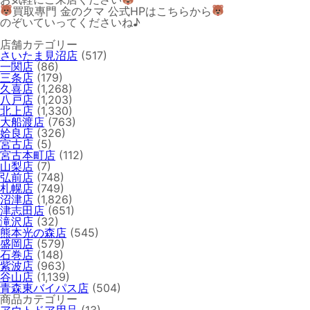
買取專門 金のクマ 公式HPはこちらから
のぞいていってくださいね♪
店舗カテゴリー
さいたま見沼店
(517)
一関店
(86)
三条店
(179)
久喜店
(1,268)
八戸店
(1,203)
北上店
(1,330)
大船渡店
(763)
姶良店
(326)
宮古店
(5)
宮古本町店
(112)
山梨店
(7)
弘前店
(748)
札幌店
(749)
沼津店
(1,826)
津志田店
(651)
滝沢店
(32)
熊本光の森店
(545)
盛岡店
(579)
石巻店
(148)
紫波店
(963)
谷山店
(1,139)
青森東バイパス店
(504)
商品カテゴリー
アウトドア用品
(13)