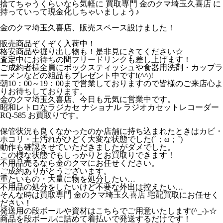
捨てちゃうくらいなら気軽に 買取専門 金のクマ埼玉久喜店 に
持っていって現金化しちゃいましょう♪
金のクマ埼玉久喜店、販売スペース設けました！
販売商品ぞくぞく入荷中！
格安商品や掘り出し物も！是非見にきてください☆
査定中にお待ちの間フリードリンクも差し上げます！
ご成約者様全員にボックスティッシュや食器用洗剤・カップラ
ーメンなどの粗品もプレゼント中です!(^^)!
朝10：00～19：00まで営業しておりますので皆様のご来店心よ
りお待ちしております。
金のクマ埼玉久喜店、今日も元気に営業中です。
昭和レトロなラジカセ ナショナル ラジオカセットレコーダー
RQ-585 お買取りです。
保管状況も良くなかったのか店舗に持ち込まれたときはカビ・
ホコリ・土汚れがひどく大変な状態でした(´；ω；`)
動作も確認させていただきましたがダメでした。
この様な状態でもしっかりとお買取りできます！
不用品売るなら金のクマにお任せください。
ご成約ありがとうございます。
重たいもの・大量に物を処分したい…
不用品の処分をしたいけど不要な外出は控えたい…
そんな時は買取専門 金のクマ埼玉久喜店 宅配買取にお任せく
ださい！
発送用の段ボールや資材はこちらでご用意いたします(^_-)-☆
商品を段ボールに詰めて着払いで発送するだけです！