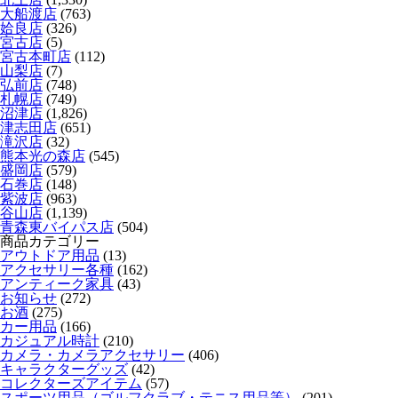
大船渡店
(763)
姶良店
(326)
宮古店
(5)
宮古本町店
(112)
山梨店
(7)
弘前店
(748)
札幌店
(749)
沼津店
(1,826)
津志田店
(651)
滝沢店
(32)
熊本光の森店
(545)
盛岡店
(579)
石巻店
(148)
紫波店
(963)
谷山店
(1,139)
青森東バイパス店
(504)
商品カテゴリー
アウトドア用品
(13)
アクセサリー各種
(162)
アンティーク家具
(43)
お知らせ
(272)
お酒
(275)
カー用品
(166)
カジュアル時計
(210)
カメラ・カメラアクセサリー
(406)
キャラクターグッズ
(42)
コレクターズアイテム
(57)
スポーツ用品（ゴルフクラブ・テニス用品等）
(201)