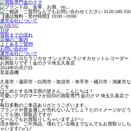
運営会社について
TOP
買取までの流れ
店舗のご案内
よくあるご質問
お問い合わせ
運営会社について
昭和レトロなラジカセ ナショナル ラジオカセットレコーダー
お買取りです！金のクマ埼玉久喜店
2024年05月27日
音楽器機
久喜市・蓮田市・白岡市・加須市・幸手市・桶川市・鴻巣市な
どを
はじめとする埼玉県の皆さん、こんにちは！
可愛いクマのマークが目印の買取専門 金のクマ 埼玉久喜店で
す。
毎日多数のご来店ありがとうございます。
ブランドや貴金属しか売れないんでしょ？とのイメージがどう
しても強い買取店ですが
なーんでもお買取りしちゃいますよ(^^♪
頂き物や、ご不用品、壊れている物までなんでもお買取りしち
ゃいます(‘ω’)ノ