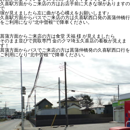
久喜駅方面からご来店の方はお店手前に大きな塀がありますの
で
塀が見えましたら左に曲がる心構えをお願いします♪
久喜駅方面からバスでご来店の方は久喜駅西口発の菖蒲仲橋行
をご利用になり”北中曽根”で降車ください。
菖蒲方面からご来店の方は食堂 天福 様 が見えましたら
そのまま並びで買取専門 金のクマ埼玉久喜店の看板が見えま
す！
菖蒲方面からバスでご来店の方は菖蒲仲橋発の久喜駅西口行を
ご利用になり”北中曽根”で降車ください。