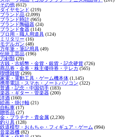
その他
(612)
ダイヤモンド
(219)
ブランド品
(2,099)
ブランド時計
(965)
ブランド陶磁器
(24)
ブランド食器
(114)
プロ用・職人用道具
(124)
ミリタリー
(16)
モデルガン
(48)
万年筆・筆記用具
(49)
伝統工芸品
(196)
刀剣類
(29)
古銭・古紙幣・金貨・銀貨・記念硬貨
(726)
商品券・金券・株主優待券・テレカ
(565)
喫煙雑貨
(299)
家電・電動工具・ゲーム機本体
(1,145)
携帯電話・スマホ・ノートパソコン
(322)
普通・記念・中国切手
(183)
楽器・ギター・管楽器
(200)
洋酒
(160)
絵画・掛け軸
(21)
自転車
(17)
贈答品
(27)
金・プラチナ・貴金属
(2,230)
釣り具
(128)
鉄道模型・おもちゃ・フィギュア・ゲーム
(994)
音楽器機
(82)
香水・化粧品
(120)