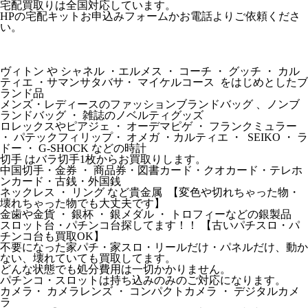
宅配買取りは全国対応しています。
HPの宅配キットお申込みフォームかお電話よりご依頼くださ
い。
ヴィトン や シャネル ・エルメス ・ コーチ ・ グッチ ・ カル
ティエ ・サマンサタバサ・ マイケルコース をはじめとしたブ
ランド品
メンズ・レディースのファッションブランドバッグ 、ノンブ
ランドバッグ ・ 雑誌のノベルティグッズ
ロレックスやピアジェ ・ オーデマピゲ ・ フランクミュラー
・ パテックフィリップ・ オメガ ・カルティエ ・ SEIKO ・ ラ
ドー ・ G-SHOCK などの時計
切手 はバラ切手1枚からお買取りします。
中国切手・金券 ・ 商品券・図書カード・クオカード・テレホ
ンカード・古銭・外国銭
ネックレス ・ リング など貴金属 【変色や切れちゃった物・
壊れちゃった物でも大丈夫です】
金歯や金貨 ・ 銀杯 ・ 銀メダル ・ トロフィーなどの銀製品
スロット台・パチンコ台探してます！！ 【古いパチスロ・パ
チンコ台も買取OK】
不要になった家パチ・家スロ・リールだけ・パネルだけ、動か
ない、壊れていても買取してます。
どんな状態でも処分費用は一切かかりません。
パチンコ・スロットは持ち込みのみのご対応になります。
カメラ・ カメラレンズ ・ コンパクトカメラ ・ デジタルカメ
ラ