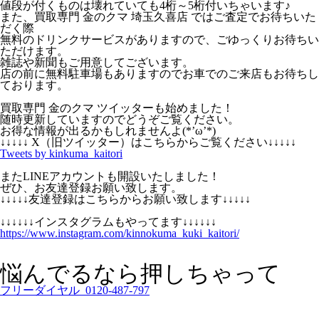
値段が付くものは壊れていても4桁～5桁付いちゃいます♪
また、買取専門 金のクマ 埼玉久喜店 ではご査定でお待ちいた
だく際
無料のドリンクサービスがありますので、ごゆっくりお待ちい
ただけます。
雑誌や新聞もご用意してございます。
店の前に無料駐車場もありますのでお車でのご来店もお待ちし
ております。
買取専門 金のクマ ツイッターも始めました！
随時更新していますのでどうぞご覧ください。
お得な情報が出るかもしれませんよ(*’ω’*)
↓↓↓↓↓ X（旧ツイッター）はこちらからご覧ください↓↓↓↓↓
Tweets by kinkuma_kaitori
またLINEアカウントも開設いたしました！
ぜひ、お友達登録お願い致します。
↓↓↓↓↓友達登録はこちらからお願い致します↓↓↓↓↓
↓↓↓↓↓↓インスタグラムもやってます↓↓↓↓↓↓
https://www.instagram.com/kinnokuma_kuki_kaitori/
悩んでるなら押しちゃって
フリーダイヤル 0120-487-797