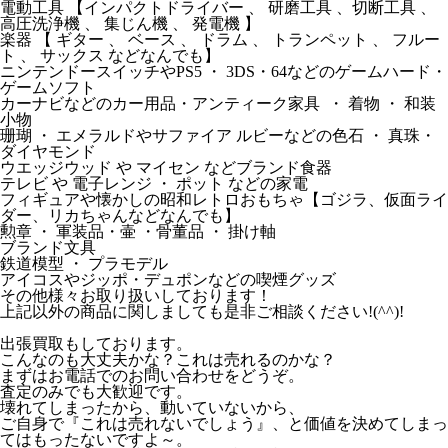
電動工具 【インパクトドライバー 、 研磨工具 、切断工具 、
高圧洗浄機 、 集じん機 、 発電機 】
楽器 【 ギター 、 ベース 、 ドラム 、 トランペット 、 フルー
ト 、 サックス などなんでも】
ニンテンドースイッチやPS5 ・ 3DS・64などのゲームハード・
ゲームソフト
カーナビなどのカー用品・アンティーク家具 ・ 着物 ・ 和装
小物
珊瑚 ・ エメラルドやサファイア ルビーなどの色石 ・ 真珠・
ダイヤモンド
ウエッジウッド や マイセン などブランド食器
テレビ や 電子レンジ ・ ポット などの家電
フィギュアや懐かしの昭和レトロおもちゃ【ゴジラ、仮面ライ
ダー、リカちゃんなどなんでも】
勲章 ・ 軍装品・壷 ・骨董品 ・ 掛け軸
ブランド文具
鉄道模型 ・ プラモデル
アイコスやジッポ・デュポンなどの喫煙グッズ
その他様々お取り扱いしております！
上記以外の商品に関しましても是非ご相談ください!(^^)!
出張買取もしております。
こんなのも大丈夫かな？これは売れるのかな？
まずはお電話でのお問い合わせをどうぞ。
査定のみでも大歓迎です。
壊れてしまったから、動いていないから、
ご自身で『これは売れないでしょう』、と価値を決めてしまっ
てはもったないですよ～。