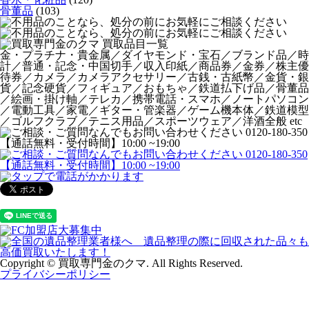
骨董品
(103)
金・プラチナ・貴金属／ダイヤモンド・宝石／ブランド品／時
計／普通・記念・中国切手／収入印紙／商品券／金券／株主優
待券／カメラ／カメラアクセサリー／古銭・古紙幣／金貨・銀
貨／記念硬貨／フィギュア／おもちゃ／鉄道払下げ品／骨董品
／絵画・掛け軸／テレカ／携帯電話・スマホ／ノートパソコン
／電動工具／家電／ギター・管楽器／ゲーム機本体／鉄道模型
／ゴルフクラブ／テニス用品／スポーツウェア／洋酒全般 etc
Copyright © 買取専門金のクマ. All Rights Reserved.
プライバシーポリシー