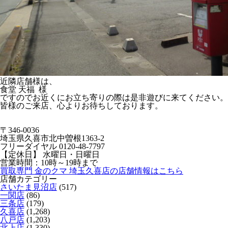
近隣店舗様は、
食堂 天福 様
ですのでお近くにお立ち寄りの際は是非遊びに来てください。
皆様のご来店、心よりお待ちしております。
〒346-0036
埼玉県久喜市北中曽根1363-2
フリーダイヤル 0120-48-7797
【定休日】 水曜日・日曜日
営業時間：10時～19時まで
買取専門 金のクマ 埼玉久喜店の店舗情報はこちら
店舗カテゴリー
さいたま見沼店
(517)
一関店
(86)
三条店
(179)
久喜店
(1,268)
八戸店
(1,203)
北上店
(1,330)