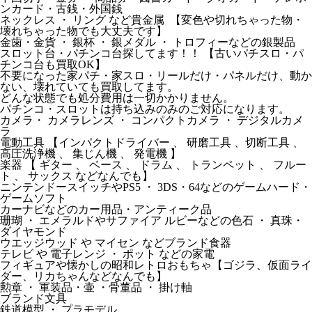
ンカード・古銭・外国銭
ネックレス ・ リング など貴金属 【変色や切れちゃった物・
壊れちゃった物でも大丈夫です】
金歯・金貨 ・ 銀杯 ・ 銀メダル ・ トロフィーなどの銀製品
スロット台・パチンコ台探してます！！ 【古いパチスロ・パ
チンコ台も買取OK】
不要になった家パチ・家スロ・リールだけ・パネルだけ、動か
ない、壊れていても買取してます。
どんな状態でも処分費用は一切かかりません。
パチンコ・スロットは持ち込みのみのご対応になります。
カメラ・ カメラレンズ ・ コンパクトカメラ ・ デジタルカメ
ラ
電動工具 【インパクトドライバー 、 研磨工具 、切断工具 、
高圧洗浄機 、 集じん機 、 発電機 】
楽器 【 ギター 、 ベース 、 ドラム 、 トランペット 、 フルー
ト 、 サックス などなんでも】
ニンテンドースイッチやPS5 ・ 3DS・64などのゲームハード・
ゲームソフト
カーナビなどのカー用品・アンティーク品
珊瑚 ・ エメラルドやサファイア ルビーなどの色石 ・ 真珠・
ダイヤモンド
ウエッジウッド や マイセン などブランド食器
テレビ や 電子レンジ ・ ポット などの家電
フィギュアや懐かしの昭和レトロおもちゃ【ゴジラ、仮面ライ
ダー、リカちゃんなどなんでも】
勲章 ・ 軍装品・壷 ・骨董品 ・ 掛け軸
ブランド文具
鉄道模型 ・ プラモデル