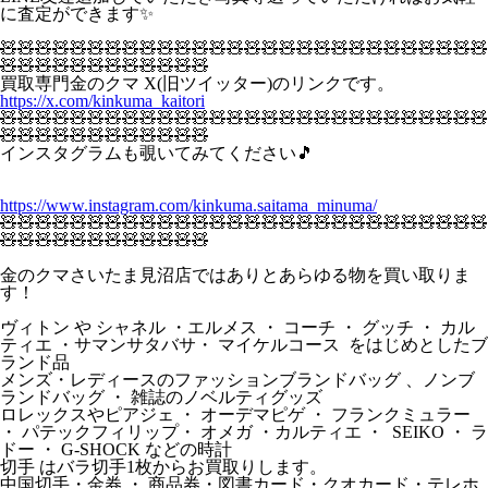
に査定ができます✨
🧸🧸🧸🧸🧸🧸🧸🧸🧸🧸🧸🧸🧸🧸🧸🧸🧸🧸🧸🧸🧸🧸🧸🧸🧸🧸🧸🧸
🧸🧸🧸🧸🧸🧸🧸🧸🧸🧸🧸🧸
買取専門金のクマ X(旧ツイッター)のリンクです。
https://x.com/kinkuma_kaitori
🧸🧸🧸🧸🧸🧸🧸🧸🧸🧸🧸🧸🧸🧸🧸🧸🧸🧸🧸🧸🧸🧸🧸🧸🧸🧸🧸🧸
🧸🧸🧸🧸🧸🧸🧸🧸🧸🧸🧸🧸
インスタグラムも覗いてみてください🎵
https://www.instagram.com/kinkuma.saitama_minuma/
🧸🧸🧸🧸🧸🧸🧸🧸🧸🧸🧸🧸🧸🧸🧸🧸🧸🧸🧸🧸🧸🧸🧸🧸🧸🧸🧸🧸
🧸🧸🧸🧸🧸🧸🧸🧸🧸🧸🧸🧸
金のクマさいたま見沼店ではありとあらゆる物を買い取りま
す！
ヴィトン や シャネル ・エルメス ・ コーチ ・ グッチ ・ カル
ティエ ・サマンサタバサ・ マイケルコース をはじめとしたブ
ランド品
メンズ・レディースのファッションブランドバッグ 、ノンブ
ランドバッグ ・ 雑誌のノベルティグッズ
ロレックスやピアジェ ・ オーデマピゲ ・ フランクミュラー
・ パテックフィリップ・ オメガ ・カルティエ ・ SEIKO ・ ラ
ドー ・ G-SHOCK などの時計
切手 はバラ切手1枚からお買取りします。
中国切手・金券 ・ 商品券・図書カード・クオカード・テレホ