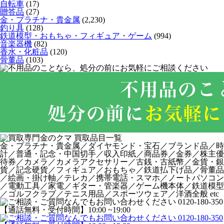
自転車
(17)
贈答品
(27)
金・プラチナ・貴金属
(2,230)
釣り具
(128)
鉄道模型・おもちゃ・フィギュア・ゲーム
(994)
音楽器機
(82)
香水・化粧品
(120)
骨董品
(103)
金・プラチナ・貴金属／ダイヤモンド・宝石／ブランド品／時
計／普通・記念・中国切手／収入印紙／商品券／金券／株主優
待券／カメラ／カメラアクセサリー／古銭・古紙幣／金貨・銀
貨／記念硬貨／フィギュア／おもちゃ／鉄道払下げ品／骨董品
／絵画・掛け軸／テレカ／携帯電話・スマホ／ノートパソコン
／電動工具／家電／ギター・管楽器／ゲーム機本体／鉄道模型
／ゴルフクラブ／テニス用品／スポーツウェア／洋酒全般 etc