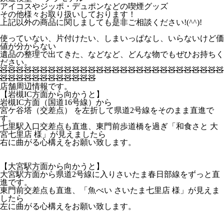
アイコスやジッポ・デュポンなどの喫煙グッズ
その他様々お取り扱いしております！
上記以外の商品に関しましても是非ご相談ください!(^^)!
使っていない、片付けたい、しまいっぱなし、いらないけど価
値が分からない
遺品の整理で出てきた、などなど、どんな物でもぜひお持ちく
ださい。
🧸🧸🧸🧸🧸🧸🧸🧸🧸🧸🧸🧸🧸🧸🧸🧸🧸🧸🧸🧸🧸🧸🧸🧸🧸🧸🧸🧸
🧸🧸🧸🧸🧸🧸🧸🧸🧸🧸🧸🧸
店舗周辺情報です。
【岩槻IC方面から向かうと】
岩槻IC方面（国道16号線）から
宮ケ谷塔（交差点）
を
左折
して県道2号線をそのまま直進で
す。
七里駅入口交差点も直進、東門前歩道橋を過ぎ「和食さと 大
宮七里店 様」が見えましたら
右に曲がる心構えをお願い致します。
【大宮駅方面から向かうと】
大宮駅方面から県道2号線に入りさいたま春日部線をずっと直
進です。
東門前交差点も直進、「魚べい さいたま七里店 様」が見えま
したら
左に曲がる心構えをお願い致します。