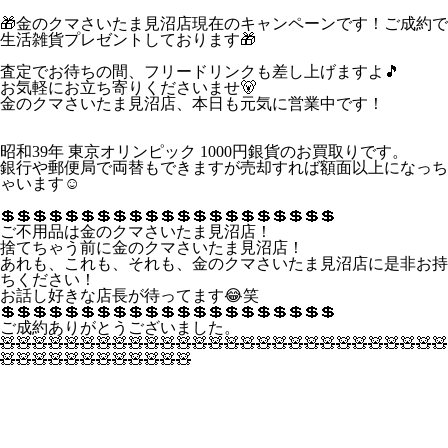
🎁金のクマさいたま見沼店現在のキャンペーンです！ご成約で
生活雑貨プレゼントしております🎁
査定でお待ちの間、フリードリンクも差し上げますよ🎵
お気軽にお立ち寄りくださいませ🐻
金のクマさいたま見沼店、本日も元気に営業中です！
昭和39年 東京オリンピック 1000円銀貨のお買取りです。
銀行や郵便局で両替もできますが売却すれば額面以上になっち
ゃいます☺
💲💲💲💲💲💲💲💲💲💲💲💲💲💲💲💲💲💲💲💲💲
ご不用品は金のクマさいたま見沼店！
捨てちゃう前に金のクマさいたま見沼店！
あれも、これも、それも、金のクマさいたま見沼店に是非お持
ちください！
お話し好きな店長が待ってます😂笑
💲💲💲💲💲💲💲💲💲💲💲💲💲💲💲💲💲💲💲💲💲
ご成約ありがとうございました。
🧸🧸🧸🧸🧸🧸🧸🧸🧸🧸🧸🧸🧸🧸🧸🧸🧸🧸🧸🧸🧸🧸🧸🧸🧸🧸🧸🧸
🧸🧸🧸🧸🧸🧸🧸🧸🧸🧸🧸🧸