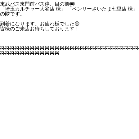
東武バス東門前バス停、目の前🚌
「埼玉カルチャー大谷店 様」 「ベンリーさいたま七里店 様」
の隣です。
到着になります。お疲れ様でした😆
皆様のご来店お待ちしております！
🧸🧸🧸🧸🧸🧸🧸🧸🧸🧸🧸🧸🧸🧸🧸🧸🧸🧸🧸🧸🧸🧸🧸🧸🧸🧸🧸🧸
🧸🧸🧸🧸🧸🧸🧸🧸🧸🧸🧸🧸