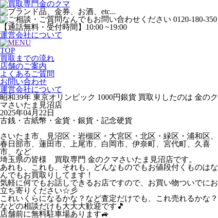
運営会社について
TOP
買取までの流れ
店舗のご案内
よくあるご質問
お問い合わせ
運営会社について
昭和39年 東京オリンピック 1000円銀貨 買取りしたのは 金のク
マさいたま見沼店
2025年04月22日
古銭・古紙幣・金貨・銀貨・記念硬貨
さいたま市、見沼区・岩槻区・大宮区・北区・緑区・浦和区、
春日部市、蓮田市、上尾市、白岡市、伊奈町、宮代町、久喜
市、など
埼玉県の皆様 買取専門 金のクマさいたま見沼店です。
あれも、これも、それも、どんなものでもお値段付くものはな
んでもお買取りしてます！
気軽に何でもお話しできるお店ですので、お買い物ついでにお
立ち寄りください☆彡
これいくらになるかな？など査定だけでも、これ売れるかな？
などの相談だけも大大大歓迎です🎵
店舗前に無料駐車場あります🚙