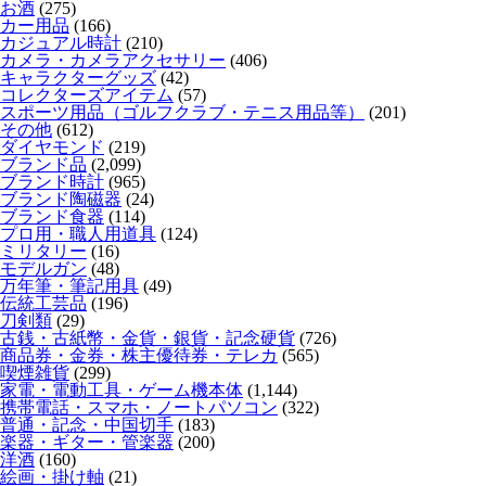
お酒
(275)
カー用品
(166)
カジュアル時計
(210)
カメラ・カメラアクセサリー
(406)
キャラクターグッズ
(42)
コレクターズアイテム
(57)
スポーツ用品（ゴルフクラブ・テニス用品等）
(201)
その他
(612)
ダイヤモンド
(219)
ブランド品
(2,099)
ブランド時計
(965)
ブランド陶磁器
(24)
ブランド食器
(114)
プロ用・職人用道具
(124)
ミリタリー
(16)
モデルガン
(48)
万年筆・筆記用具
(49)
伝統工芸品
(196)
刀剣類
(29)
古銭・古紙幣・金貨・銀貨・記念硬貨
(726)
商品券・金券・株主優待券・テレカ
(565)
喫煙雑貨
(299)
家電・電動工具・ゲーム機本体
(1,144)
携帯電話・スマホ・ノートパソコン
(322)
普通・記念・中国切手
(183)
楽器・ギター・管楽器
(200)
洋酒
(160)
絵画・掛け軸
(21)