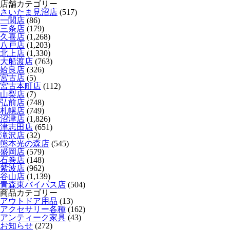
店舗カテゴリー
さいたま見沼店
(517)
一関店
(86)
三条店
(179)
久喜店
(1,268)
八戸店
(1,203)
北上店
(1,330)
大船渡店
(763)
姶良店
(326)
宮古店
(5)
宮古本町店
(112)
山梨店
(7)
弘前店
(748)
札幌店
(749)
沼津店
(1,826)
津志田店
(651)
滝沢店
(32)
熊本光の森店
(545)
盛岡店
(579)
石巻店
(148)
紫波店
(962)
谷山店
(1,139)
青森東バイパス店
(504)
商品カテゴリー
アウトドア用品
(13)
アクセサリー各種
(162)
アンティーク家具
(43)
お知らせ
(272)