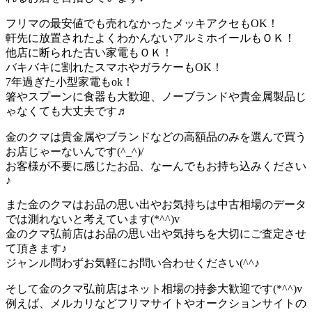
フリマの最安値でも売れなかったメッキアクセもOK！
軒先に放置されたよくわかんないアルミホイールもＯＫ！
他店に断られた古い家電もＯＫ！
バキバキに割れたスマホやガラケーもOK！
7年過ぎた小型家電もok！
箸やスプーンに食器も大歓迎、ノーブランドや貴金属製品じ
ゃなくても大丈夫です♬
金のクマは貴金属やブランドなどの高額品のみを選んで買う
お店じゃーないんです(^_^)/
お客様が不要に感じたお品、なーんでもお持ち込みください
♪
また金のクマはお品の思い出やお気持ちは中古相場のデータ
では測れないと考えています(*^^)v
金のクマ弘前店はお品の思い出や気持ちを大切にご査定させ
て頂きます♪
ジャンル問わずお気軽にお問い合わせください(^^♪
そして金のクマ弘前店はネット相場の持参大歓迎です(*^^)v
例えば、メルカリなどフリマサイトやオークションサイトの