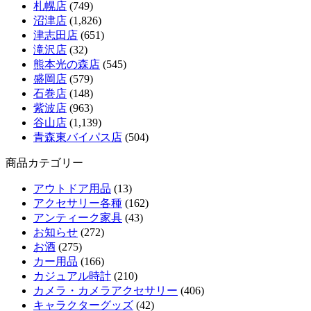
札幌店
(749)
沼津店
(1,826)
津志田店
(651)
滝沢店
(32)
熊本光の森店
(545)
盛岡店
(579)
石巻店
(148)
紫波店
(963)
谷山店
(1,139)
青森東バイパス店
(504)
商品カテゴリー
アウトドア用品
(13)
アクセサリー各種
(162)
アンティーク家具
(43)
お知らせ
(272)
お酒
(275)
カー用品
(166)
カジュアル時計
(210)
カメラ・カメラアクセサリー
(406)
キャラクターグッズ
(42)