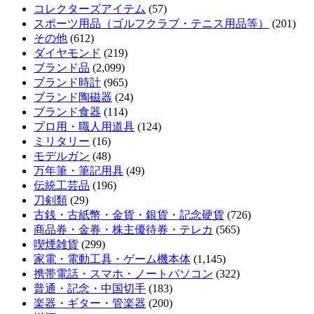
コレクターズアイテム
(57)
スポーツ用品（ゴルフクラブ・テニス用品等）
(201)
その他
(612)
ダイヤモンド
(219)
ブランド品
(2,099)
ブランド時計
(965)
ブランド陶磁器
(24)
ブランド食器
(114)
プロ用・職人用道具
(124)
ミリタリー
(16)
モデルガン
(48)
万年筆・筆記用具
(49)
伝統工芸品
(196)
刀剣類
(29)
古銭・古紙幣・金貨・銀貨・記念硬貨
(726)
商品券・金券・株主優待券・テレカ
(565)
喫煙雑貨
(299)
家電・電動工具・ゲーム機本体
(1,145)
携帯電話・スマホ・ノートパソコン
(322)
普通・記念・中国切手
(183)
楽器・ギター・管楽器
(200)