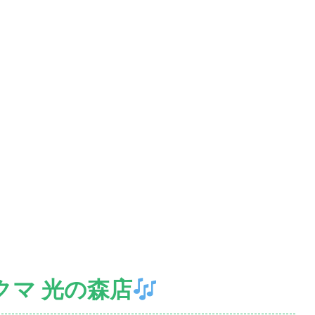
クマ 光の森店