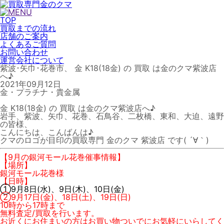
TOP
買取までの流れ
店舗のご案内
よくあるご質問
お問い合わせ
運営会社について
紫波･矢巾･花巻市、 金 K18(18金) の 買取 は金のクマ紫波店
へ♪
2021年09月12日
金・プラチナ・貴金属
金 K18(18金) の 買取 は金のクマ紫波店へ♪
岩手、紫波、矢巾、花巻、石鳥谷、二枚橋、東和、大迫、遠野
の皆様、
こんにちは、こんばんは♪
クマのロゴが目印の買取専門 金のクマ 紫波店 です( ´∀｀)
【9月の銀河モール花巻催事情報】
【場所】
銀河モール花巻様
【日時】
①9月8日(水)、9日(木)、10日(金)
②9月17日(金)、18日(土)、19日(日)
10時から17時まで
無料査定/買取を行います。
お近くにお住まいの方はお買い物ついでにお気軽にいらしてく