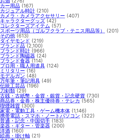
お酒
(276)
カー用品
(167)
カジュアル時計
(210)
カメラ・カメラアクセサリー
(407)
キャラクターグッズ
(42)
コレクターズアイテム
(57)
スポーツ用品（ゴルフクラブ・テニス用品等）
(201)
その他
(613)
ダイヤモンド
(219)
ブランド品
(2,100)
ブランド時計
(966)
ブランド陶磁器
(24)
ブランド食器
(114)
プロ用・職人用道具
(124)
ミリタリー
(16)
モデルガン
(48)
万年筆・筆記用具
(49)
伝統工芸品
(196)
刀剣類
(29)
古銭・古紙幣・金貨・銀貨・記念硬貨
(730)
商品券・金券・株主優待券・テレカ
(565)
喫煙雑貨
(300)
家電・電動工具・ゲーム機本体
(1,146)
携帯電話・スマホ・ノートパソコン
(322)
普通・記念・中国切手
(183)
楽器・ギター・管楽器
(200)
洋酒
(160)
絵画・掛け軸
(21)