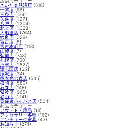
店舗カテゴリー
さいたま見沼店
(518)
一関店
(86)
三条店
(179)
久喜店
(1,271)
八戸店
(1,204)
北上店
(1,333)
大船渡店
(764)
姶良店
(328)
宮古店
(5)
宮古本町店
(113)
山梨店
(7)
弘前店
(748)
札幌店
(750)
沼津店
(1,827)
津志田店
(651)
滝沢店
(34)
熊本光の森店
(545)
盛岡店
(580)
石巻店
(148)
紫波店
(965)
谷山店
(1,141)
青森東バイパス店
(504)
商品カテゴリー
アウトドア用品
(13)
アクセサリー各種
(162)
アンティーク家具
(43)
お知らせ
(274)