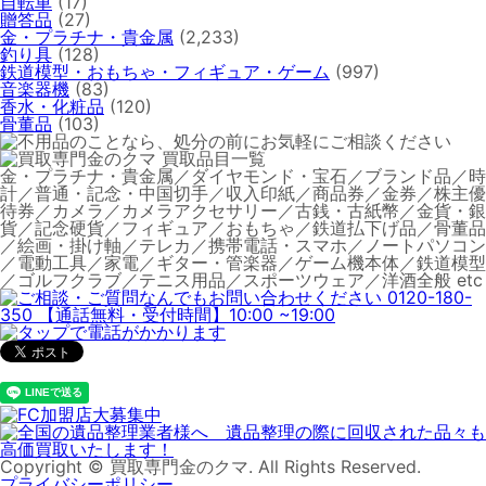
自転車
(17)
贈答品
(27)
金・プラチナ・貴金属
(2,233)
釣り具
(128)
鉄道模型・おもちゃ・フィギュア・ゲーム
(997)
音楽器機
(83)
香水・化粧品
(120)
骨董品
(103)
金・プラチナ・貴金属／ダイヤモンド・宝石／ブランド品／時
計／普通・記念・中国切手／収入印紙／商品券／金券／株主優
待券／カメラ／カメラアクセサリー／古銭・古紙幣／金貨・銀
貨／記念硬貨／フィギュア／おもちゃ／鉄道払下げ品／骨董品
／絵画・掛け軸／テレカ／携帯電話・スマホ／ノートパソコン
／電動工具／家電／ギター・管楽器／ゲーム機本体／鉄道模型
／ゴルフクラブ／テニス用品／スポーツウェア／洋酒全般 etc
Copyright © 買取専門金のクマ. All Rights Reserved.
プライバシーポリシー