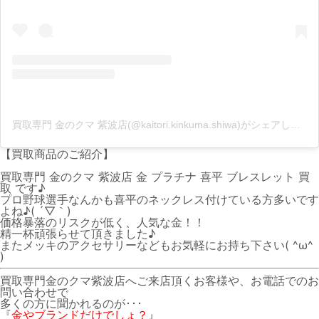
買取専門 金のクマ 紫波店(@kaitori.kinkuma.shiwa)がシェアした投稿
【買取商品のご紹介】
買取専門 金のクマ 紫波店 金 プラチナ 喜平 ブレスレット 買
取 です♪
プロ野球選手なんかも喜平のネックレス付けている方多いです
よね♪( ´▽｀)
価格暴落のリスクが低く、人気な金！！
精一杯頑張らせて頂きました♪
またメッキのアクセサリーなどもお気軽にお持ち下さい( ^ω^
)
買取専門金のクマ紫波店へご来店頂くお客様や、お電話でのお
問い合わせで
多くの方に聞かれるのが･･･
『
金やブランドだけでしょ？
』