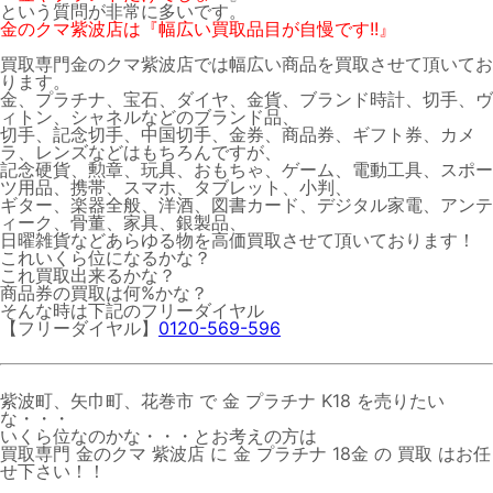
という質問が非常に多いです。
金のクマ紫波店は『幅広い買取品目が自慢です!!』
買取専門金のクマ紫波店では幅広い商品を買取させて頂いてお
ります。
金、プラチナ、宝石、ダイヤ、金貨、ブランド時計、切手、ヴ
ィトン、シャネルなどのブランド品、
切手、記念切手、中国切手、金券、商品券、ギフト券、カメ
ラ、レンズなどはもちろんですが、
記念硬貨、勲章、玩具、おもちゃ、ゲーム、電動工具、スポー
ツ用品、携帯、スマホ、タブレット、小判、
ギター、楽器全般、洋酒、図書カード、デジタル家電、アンテ
ィーク、骨董、家具、銀製品、
日曜雑貨などあらゆる物を高価買取させて頂いております！
これいくら位になるかな？
これ買取出来るかな？
商品券の買取は何%かな？
そんな時は下記のフリーダイヤル
【フリーダイヤル】
0120-569-596
紫波町、矢巾町、花巻市 で 金 プラチナ K18 を売りたい
な・・・
いくら位なのかな・・・とお考えの方は
買取専門 金のクマ 紫波店 に 金 プラチナ 18金 の 買取 はお任
せ下さい！！