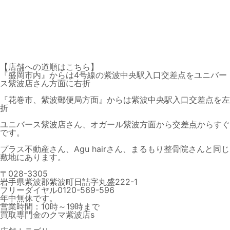
【店舗への道順はこちら】
『盛岡市内』からは4号線の
紫波中央駅入口交差点
をユニバー
ス紫波店さん方面に右折
『花巻市、紫波郵便局方面』からは
紫波中央駅入口交差点
を左
折
ユニバース紫波店さん、オガール紫波方面から交差点からすぐ
です。
プラス不動産さん、Agu hairさん、まるもり整骨院さんと同じ
敷地にあります。
〒028-3305
岩手県紫波郡紫波町日詰字丸盛222-1
フリーダイヤル0120-569-596
年中無休です。
営業時間：10時～19時まで
買取専門金のクマ紫波店s