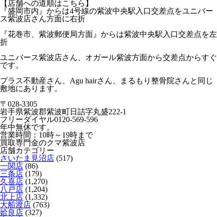
【店舗への道順はこちら】
『盛岡市内』からは4号線の
紫波中央駅入口交差点
をユニバー
ス紫波店さん方面に右折
『花巻市、紫波郵便局方面』からは
紫波中央駅入口交差点
を左
折
ユニバース紫波店さん、オガール紫波方面から交差点からすぐ
です。
プラス不動産さん、Agu hairさん、まるもり整骨院さんと同じ
敷地にあります。
〒028-3305
岩手県紫波郡紫波町日詰字丸盛222-1
フリーダイヤル0120-569-596
年中無休です。
営業時間：10時～19時まで
買取専門金のクマ紫波店
店舗カテゴリー
さいたま見沼店
(517)
一関店
(86)
三条店
(179)
久喜店
(1,270)
八戸店
(1,204)
北上店
(1,332)
大船渡店
(763)
姶良店
(327)