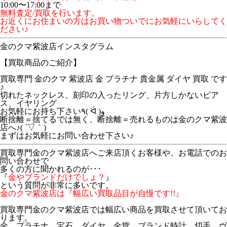
10:00〜17:00まで
無料査定/買取を行います。
お近くにお住まいの方はお買い物ついでにお気軽にいらしてく
ださい♪
金のクマ紫波店インスタグラム
【買取商品のご紹介】
買取専門 金のクマ 紫波店 金 プラチナ 貴金属 ダイヤ 買取 です
♪
切れたネックレス、刻印の入ったリング、片方しかないピア
ス、イヤリング
お気軽にお持ち下さい٩( ᐛ )و
断捨離＝捨てるでは無く、断捨離＝売れるものは金のクマ紫波
店へ♪( ´▽｀)
まずはお気軽にお問い合わせ下さい♪
買取専門金のクマ紫波店へご来店頂くお客様や、お電話でのお
問い合わせで
多くの方に聞かれるのが･･･
『
金やブランドだけでしょ？
』
という質問が非常に多いです。
金のクマ紫波店は『幅広い買取品目が自慢です!!』
買取専門金のクマ紫波店では幅広い商品を買取させて頂いてお
ります。
金、プラチナ、宝石、ダイヤ、金貨、ブランド時計、切手、ヴ