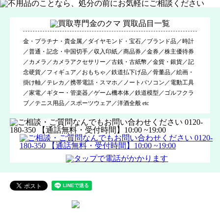
金・プラチナ・貴金属／ダイヤモンド・宝石／ブランド品／時計
／普通・記念・中国切手／収入印紙／商品券／金券／株主優待券
／カメラ／カメラアクセサリー／古銭・古紙幣／金貨・銀貨／記
念硬貨／フィギュア／おもちゃ／鉄道払下げ品／骨董品／絵画・
掛け軸／テレカ／携帯電話・スマホ／ノートパソコン／電動工具
／家電／ギター・管楽器／ゲーム機本体／鉄道模型／ゴルフクラ
ブ／テニス用品／スポーツウェア／洋酒全般 etc