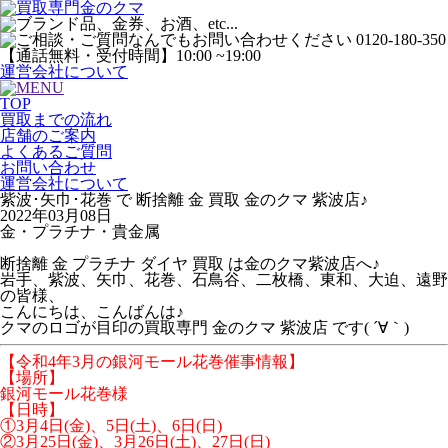
運営会社について
TOP
買取までの流れ
店舗のご案内
よくあるご質問
お問い合わせ
運営会社について
紫波･矢巾･花巻 で 断捨離 金 買取 金のクマ 紫波店♪
2022年03月08日
金・プラチナ・貴金属
断捨離 金 プラチナ ダイヤ 買取 は金のクマ紫波店へ♪
岩手、紫波、矢巾、花巻、石鳥谷、二枚橋、東和、大迫、遠野
の皆様、
こんにちは、こんばんは♪
クマのロゴが目印の買取専門 金のクマ 紫波店 です( ´∀｀)
【令和4年3月の銀河モール花巻催事情報】
【場所】
銀河モール花巻様
【日時】
①3月4日(金)、5日(土)、6日(日)
②3月25日(金)、3月26日(土)、27日(日)