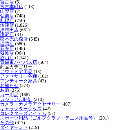
宮古店
(5)
宮古本町店
(113)
山梨店
(7)
弘前店
(748)
札幌店
(750)
沼津店
(1,826)
津志田店
(651)
滝沢店
(33)
熊本光の森店
(545)
盛岡店
(580)
石巻店
(148)
紫波店
(964)
谷山店
(1,141)
青森東バイパス店
(504)
商品カテゴリー
アウトドア用品
(13)
アクセサリー各種
(162)
アンティーク家具
(43)
お知らせ
(273)
お酒
(276)
カー用品
(166)
カジュアル時計
(210)
カメラ・カメラアクセサリー
(407)
キャラクターグッズ
(42)
コレクターズアイテム
(57)
スポーツ用品（ゴルフクラブ・テニス用品等）
(201)
その他
(613)
ダイヤモンド
(219)