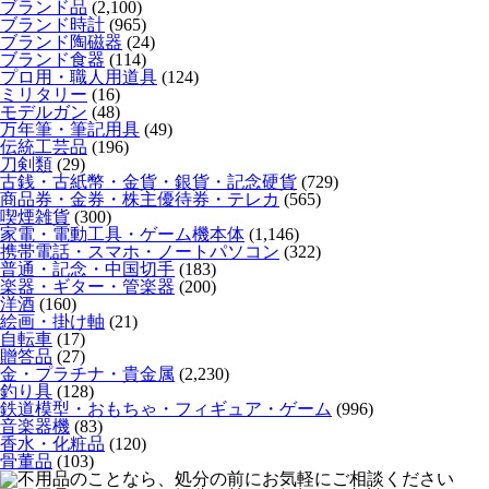
ブランド品
(2,100)
ブランド時計
(965)
ブランド陶磁器
(24)
ブランド食器
(114)
プロ用・職人用道具
(124)
ミリタリー
(16)
モデルガン
(48)
万年筆・筆記用具
(49)
伝統工芸品
(196)
刀剣類
(29)
古銭・古紙幣・金貨・銀貨・記念硬貨
(729)
商品券・金券・株主優待券・テレカ
(565)
喫煙雑貨
(300)
家電・電動工具・ゲーム機本体
(1,146)
携帯電話・スマホ・ノートパソコン
(322)
普通・記念・中国切手
(183)
楽器・ギター・管楽器
(200)
洋酒
(160)
絵画・掛け軸
(21)
自転車
(17)
贈答品
(27)
金・プラチナ・貴金属
(2,230)
釣り具
(128)
鉄道模型・おもちゃ・フィギュア・ゲーム
(996)
音楽器機
(83)
香水・化粧品
(120)
骨董品
(103)