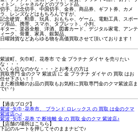
ィトン、シャネルなどのブランド品、
切手、記念切手、中国切手、金券、商品券、ギフト券、カメ
ラ、レンズなどはもちろんですが、
記念硬貨、勲章、玩具、おもちゃ、ゲーム、電動工具、スポー
ツ用品、携帯、スマホ、タブレット、小判、
ギター、楽器全般、洋酒、図書カード、デジタル家電、アンテ
ィーク、骨董、家具、銀製品、
日曜雑貨などあらゆる物を高価買取させて頂いております！
紫波町、矢巾町、花巻市 で 金 プラチナ ダイヤ を売りたい
な・・・
いくら位なのかな・・・とお考えの方は
買取専門 金のクマ 紫波店 に 金 プラチナ ダイヤ の 買取 はお
任せ下さい！！
また断捨離のお品の買取もお気軽に買取専門金のクマ紫波店ま
で(^ ^)
【過去ブログ】
紫波･矢巾･花巻市、 ブランド ロレックス の 買取 は金のクマ
紫波店へ♪
紫波･矢巾･花巻 で 断捨離 金 の 買取 金のクマ 紫波店♪
【店舗の場所はこちら】
下記のルートを押してそのままナビで♪