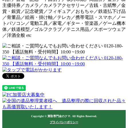
主優待券／カメラ／カメラアクセサリー／古銭・古紙幣／金
貨・銀貨／記念硬貨／フィギュア／おもちゃ／鉄道払下げ品
／骨董品／絵画・掛け軸／テレカ／携帯電話・スマホ／ノー
トパソコン／電動工具／家電／ギター・管楽器／ゲーム機本
体／鉄道模型／ゴルフクラブ／テニス用品／スポーツウェア
／洋酒全般 etc
Copyright © 買取専門金のクマ. All Rights Reserved.
プライバシーポリシー