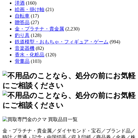
洋酒
(160)
絵画・掛け軸
(21)
自転車
(17)
贈答品
(27)
金・プラチナ・貴金属
(2,230)
釣り具
(128)
鉄道模型・おもちゃ・フィギュア・ゲーム
(994)
音楽器機
(82)
香水・化粧品
(120)
骨董品
(103)
金・プラチナ・貴金属／ダイヤモンド・宝石／ブランド品／
時計／普通・記念・中国切手／収入印紙／商品券／金券／株