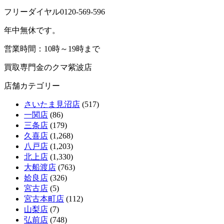
フリーダイヤル0120-569-596
年中無休です。
営業時間：10時～19時まで
買取専門金のクマ紫波店
店舗カテゴリー
さいたま見沼店
(517)
一関店
(86)
三条店
(179)
久喜店
(1,268)
八戸店
(1,203)
北上店
(1,330)
大船渡店
(763)
姶良店
(326)
宮古店
(5)
宮古本町店
(112)
山梨店
(7)
弘前店
(748)