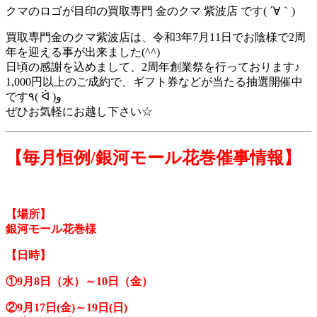
クマのロゴが目印の買取専門 金のクマ 紫波店 です( ´∀｀)
買取専門金のクマ紫波店は、令和3年7月11日でお陰様で2周
年を迎える事が出来ました(^^)
日頃の感謝を込めまして、2周年創業祭を行っております♪
1,000円以上のご成約で、ギフト券などが当たる抽選開催中
です٩( ᐛ )و
ぜひお気軽にお越し下さい☆
【毎月恒例/銀河モール花巻催事情報】
【場所】
銀河モール花巻様
【日時】
①9月8日（水）～10日（金）
②9月17日(金)～19日(日)