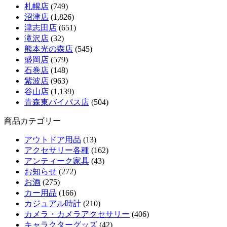
札幌店
(749)
沼津店
(1,826)
津志田店
(651)
滝沢店
(32)
熊本光の森店
(545)
盛岡店
(579)
石巻店
(148)
紫波店
(963)
谷山店
(1,139)
青森東バイパス店
(504)
商品カテゴリー
アウトドア用品
(13)
アクセサリー各種
(162)
アンティーク家具
(43)
お知らせ
(272)
お酒
(275)
カー用品
(166)
カジュアル時計
(210)
カメラ・カメラアクセサリー
(406)
キャラクターグッズ
(42)