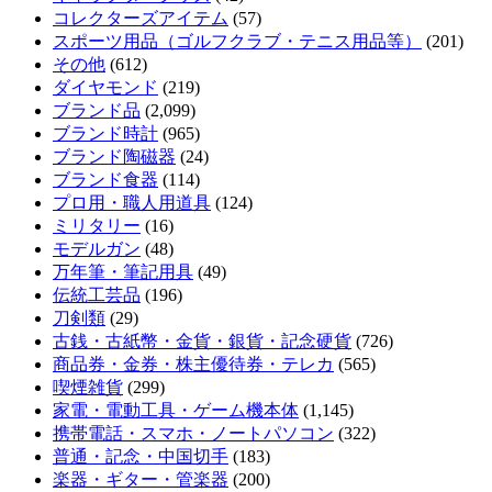
コレクターズアイテム
(57)
スポーツ用品（ゴルフクラブ・テニス用品等）
(201)
その他
(612)
ダイヤモンド
(219)
ブランド品
(2,099)
ブランド時計
(965)
ブランド陶磁器
(24)
ブランド食器
(114)
プロ用・職人用道具
(124)
ミリタリー
(16)
モデルガン
(48)
万年筆・筆記用具
(49)
伝統工芸品
(196)
刀剣類
(29)
古銭・古紙幣・金貨・銀貨・記念硬貨
(726)
商品券・金券・株主優待券・テレカ
(565)
喫煙雑貨
(299)
家電・電動工具・ゲーム機本体
(1,145)
携帯電話・スマホ・ノートパソコン
(322)
普通・記念・中国切手
(183)
楽器・ギター・管楽器
(200)