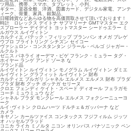
ツ用品、携帯、スマホ、タブレット、小判、
ギター、楽器全般、洋酒、図書カード、デジタル家電、アンテ
ィーク、骨董、家具、銀製品、
日曜雑貨などあらゆる物を高価買取させて頂いております！
時計 ロレックス デイトナ サブマリーナ GMTマスター エク
スプローラー デイデイト ヨットマスター シードゥエラー ミ
ルガウス ルイヴィトン
カルティエ パテック・フィリップ ブランパン オメガ ブレゲ
ウブロ ブライトリング シチズン セイコー
ヴァシュロン・コンスタンタン ジラール・ペルゴ ジャガー・
ルクルト
ゼニス パネライ オーデマ・ピゲ フランク・ミュラー タグ・
ホイヤー ランゲ アンド ゾーネ な
ブランド品
ルイヴィトン ルイヴィトン モノグラム ルイヴィトン ダミエ
ルイヴィトン グラフィット ルイヴィトン 財布
カルティエ ブルガリ シャネル エルメス エルメス 財布 プラダ
プラダ 財布 グッチ ボッテガ セリーヌ
クロエ フェンディ ケイト・スペード ディオール フェラガモ
コーチ ミュウミュウ など
シャネル プラダ モンクレール エルメス フォクシーニューヨ
ーク
ルイ･ヴィトン クロムハーツ ドルチェ＆ガッバーナ など
カメラ
キヤノン カールツァイス コンタックス フジフィルム ジッツ
オ ハッセルブラッド
コニカ ライカ ミノルタ ニコン オリンパス パナソニック ペン
タックス リコー ローライ