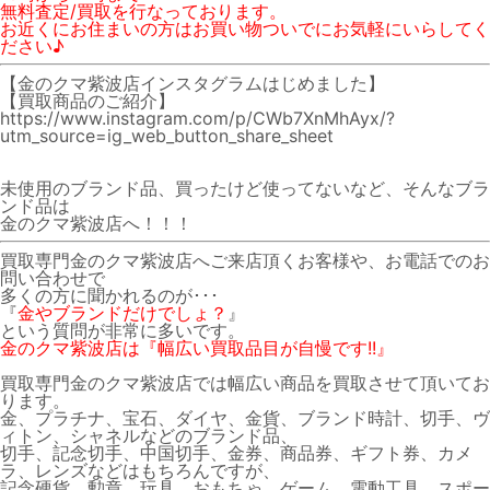
無料査定/買取を行なっております。
お近くにお住まいの方はお買い物ついでにお気軽にいらしてく
ださい♪
【金のクマ紫波店インスタグラムはじめました】
【買取商品のご紹介】
https://www.instagram.com/p/CWb7XnMhAyx/?
utm_source=ig_web_button_share_sheet
未使用のブランド品、買ったけど使ってないなど、そんなブラ
ンド品は
金のクマ紫波店へ！！！
買取専門金のクマ紫波店へご来店頂くお客様や、お電話でのお
問い合わせで
多くの方に聞かれるのが･･･
『
金やブランドだけでしょ？
』
という質問が非常に多いです。
金のクマ紫波店は『幅広い買取品目が自慢です!!』
買取専門金のクマ紫波店では幅広い商品を買取させて頂いてお
ります。
金、プラチナ、宝石、ダイヤ、金貨、ブランド時計、切手、ヴ
ィトン、シャネルなどのブランド品、
切手、記念切手、中国切手、金券、商品券、ギフト券、カメ
ラ、レンズなどはもちろんですが、
記念硬貨、勲章、玩具、おもちゃ、ゲーム、電動工具、スポー