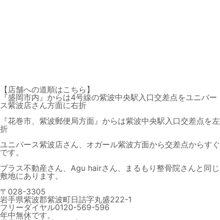
【店舗への道順はこちら】
『盛岡市内』からは4号線の
紫波中央駅入口交差点
をユニバー
ス紫波店さん方面に右折
『花巻市、紫波郵便局方面』からは
紫波中央駅入口交差点
を左
折
ユニバース紫波店さん、オガール紫波方面から交差点からすぐ
です。
プラス不動産さん、Agu hairさん、まるもり整骨院さんと同じ
敷地にあります。
〒028-3305
岩手県紫波郡紫波町日詰字丸盛222-1
フリーダイヤル0120-569-596
年中無休です。