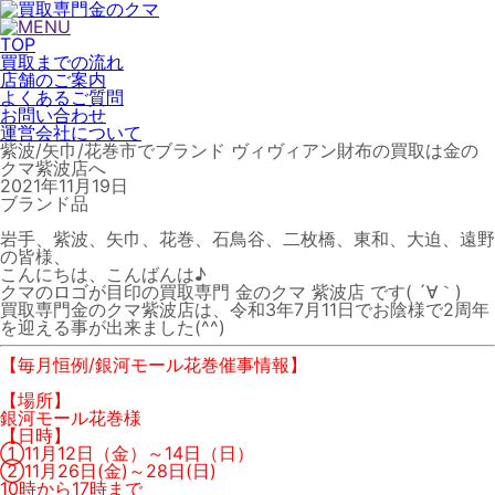
TOP
買取までの流れ
店舗のご案内
よくあるご質問
お問い合わせ
運営会社について
紫波/矢巾/花巻市でブランド ヴィヴィアン財布の買取は金の
クマ紫波店へ
2021年11月19日
ブランド品
岩手、紫波、矢巾、花巻、石鳥谷、二枚橋、東和、大迫、遠野
の皆様、
こんにちは、こんばんは♪
クマのロゴが目印の買取専門 金のクマ 紫波店 です( ´∀｀)
買取専門金のクマ紫波店は、令和3年7月11日でお陰様で2周年
を迎える事が出来ました(^^)
【毎月恒例/銀河モール花巻催事情報】
【場所】
銀河モール花巻様
【日時】
①11月12日（金）～14日（日）
②11月26日(金)～28日(日)
10時から17時まで