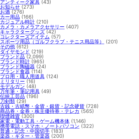
アンティーク家具
(43)
お知らせ
(273)
お酒
(276)
カー用品
(166)
カジュアル時計
(210)
カメラ・カメラアクセサリー
(407)
キャラクターグッズ
(42)
コレクターズアイテム
(57)
スポーツ用品（ゴルフクラブ・テニス用品等）
(201)
その他
(612)
ダイヤモンド
(219)
ブランド品
(2,099)
ブランド時計
(965)
ブランド陶磁器
(24)
ブランド食器
(114)
プロ用・職人用道具
(124)
ミリタリー
(16)
モデルガン
(48)
万年筆・筆記用具
(49)
伝統工芸品
(196)
刀剣類
(29)
古銭・古紙幣・金貨・銀貨・記念硬貨
(728)
商品券・金券・株主優待券・テレカ
(565)
喫煙雑貨
(300)
家電・電動工具・ゲーム機本体
(1,146)
携帯電話・スマホ・ノートパソコン
(322)
普通・記念・中国切手
(183)
楽器・ギター・管楽器
(200)