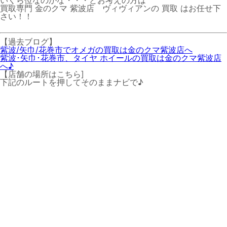
いくら位なのかな・・・とお考えの方は
買取専門 金のクマ 紫波店 ヴィヴィアンの 買取 はお任せ下
さい！！
【過去ブログ】
紫波/矢巾/花巻市でオメガの買取は金のクマ紫波店へ
紫波･矢巾･花巻市、タイヤ ホイールの買取は金のクマ紫波店
へ♪
【店舗の場所はこちら]
下記のルートを押してそのままナビで♪