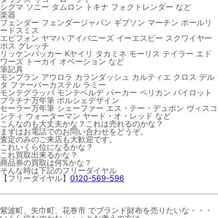
シグマ ソニー タムロン トキナ フォクトレンダー など
楽器
フェンダー フェンダージャパン ギブソン マーチン ポールリ
ードスミス
エピフォン ヤマハ アイバニーズ イーエスピー スクワイヤー
ボス グレッチ
リッケンバッカー Kヤイリ タカミネ モーリス テイラー エド
ワーズ トーカイ オベーション など
筆記具
モンブラン アウロラ カランダッシュ カルティエ クロス デル
タ ファーバーカステル ラミー
モンテグラッパ モンテベルデ パーカー ペリカン パイロット
プラチナ万年筆 ポルシェデザイン
セーラー万年筆 シェーファー エス・テー・デュポン ヴィスコ
ンティ ウォーターマン ヤード・オ・レッド など
こんなのも大丈夫かな？これは売れるのかな？
まずはお電話でのお問い合わせをどうぞ。
査定のみのご来店も大歓迎です。
これいくら位になるかな？
これ買取出来るかな？
商品券の買取は何%かな？
そんな時は下記のフリーダイヤル
【フリーダイヤル】
0120-569-596
紫波町、矢巾町、花巻市 でブランド財布を売りたいな・・・