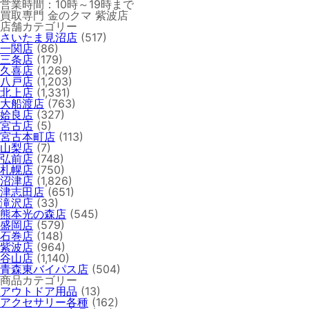
営業時間：10時～19時まで
買取専門 金のクマ 紫波店
店舗カテゴリー
さいたま見沼店
(517)
一関店
(86)
三条店
(179)
久喜店
(1,269)
八戸店
(1,203)
北上店
(1,331)
大船渡店
(763)
姶良店
(327)
宮古店
(5)
宮古本町店
(113)
山梨店
(7)
弘前店
(748)
札幌店
(750)
沼津店
(1,826)
津志田店
(651)
滝沢店
(33)
熊本光の森店
(545)
盛岡店
(579)
石巻店
(148)
紫波店
(964)
谷山店
(1,140)
青森東バイパス店
(504)
商品カテゴリー
アウトドア用品
(13)
アクセサリー各種
(162)