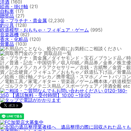
洋酒
(160)
絵画・掛け軸
(21)
自転車
(17)
贈答品
(27)
金・プラチナ・貴金属
(2,230)
釣り具
(128)
鉄道模型・おもちゃ・フィギュア・ゲーム
(995)
音楽器機
(82)
香水・化粧品
(120)
骨董品
(103)
金・プラチナ・貴金属／ダイヤモンド・宝石／ブランド品／時
計／普通・記念・中国切手／収入印紙／商品券／金券／株主優
待券／カメラ／カメラアクセサリー／古銭・古紙幣／金貨・銀
貨／記念硬貨／フィギュア／おもちゃ／鉄道払下げ品／骨董品
／絵画・掛け軸／テレカ／携帯電話・スマホ／ノートパソコン
／電動工具／家電／ギター・管楽器／ゲーム機本体／鉄道模型
／ゴルフクラブ／テニス用品／スポーツウェア／洋酒全般 etc