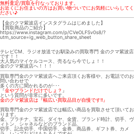
無料査定/買取を行なっております。
お近くにお住まいの方はお買い物ついでにお気軽にいらしてく
ださい♪
【金のクマ紫波店インスタグラムはじめました】
【買取商品のご紹介】
https://www.instagram.com/p/CVeOLFSv0s8/?
utm_source=ig_web_button_share_sheet
テレビCM、ラジオ放送でお馴染みの買取専門 金のクマ紫波店
です！！
大人気のマイケルコース、売るなら今でしょ！！
金のクマ紫波店へ！！！
買取専門金のクマ紫波店へご来店頂くお客様や、お電話でのお
問い合わせで
多くの方に聞かれるのが･･･
『
金やブランドだけでしょ？
』
という質問が非常に多いです。
金のクマ紫波店は『幅広い買取品目が自慢です!!』
買取専門金のクマ紫波店では幅広い商品を買取させて頂いてお
ります。
金、プラチナ、宝石、ダイヤ、金貨、ブランド時計、切手、ヴ
ィトン、シャネルなどのブランド品、
切手、記念切手、中国切手、金券、商品券、ギフト券、カメ
ラ、レンズなどはもちろんですが、