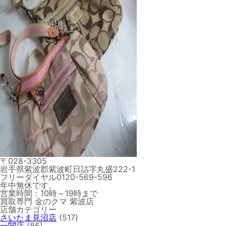
〒028-3305
岩手県紫波郡紫波町日詰字丸盛222-1
フリーダイヤル0120-569-596
年中無休です。
営業時間：10時～19時まで
買取専門 金のクマ 紫波店
店舗カテゴリー
さいたま見沼店
(517)
一関店
(86)