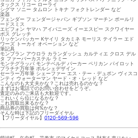
タックス リコー ローライ
シグマ ソニー タムロン トキナ フォクトレンダー など
楽器
フェンダー フェンダージャパン ギブソン マーチン ポールリ
ードスミス
エピフォン ヤマハ アイバニーズ イーエスピー スクワイヤー
ボス グレッチ
リッケンバッカー Kヤイリ タカミネ モーリス テイラー エド
ワーズ トーカイ オベーション など
筆記具
モンブラン アウロラ カランダッシュ カルティエ クロス デル
タ ファーバーカステル ラミー
モンテグラッパ モンテベルデ パーカー ペリカン パイロット
プラチナ万年筆 ポルシェデザイン
セーラー万年筆 シェーファー エス・テー・デュポン ヴィスコ
ンティ ウォーターマン ヤード・オ・レッド など
こんなのも大丈夫かな？これは売れるのかな？
まずはお電話でのお問い合わせをどうぞ。
査定のみのご来店も大歓迎です。
これいくら位になるかな？
これ買取出来るかな？
商品券の買取は何%かな？
そんな時は下記のフリーダイヤル
【フリーダイヤル】
0120-569-596