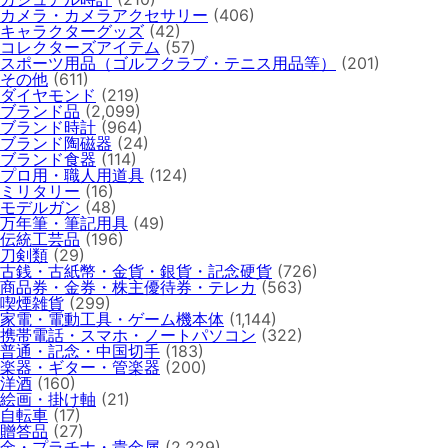
カメラ・カメラアクセサリー
(406)
キャラクターグッズ
(42)
コレクターズアイテム
(57)
スポーツ用品（ゴルフクラブ・テニス用品等）
(201)
その他
(611)
ダイヤモンド
(219)
ブランド品
(2,099)
ブランド時計
(964)
ブランド陶磁器
(24)
ブランド食器
(114)
プロ用・職人用道具
(124)
ミリタリー
(16)
モデルガン
(48)
万年筆・筆記用具
(49)
伝統工芸品
(196)
刀剣類
(29)
古銭・古紙幣・金貨・銀貨・記念硬貨
(726)
商品券・金券・株主優待券・テレカ
(563)
喫煙雑貨
(299)
家電・電動工具・ゲーム機本体
(1,144)
携帯電話・スマホ・ノートパソコン
(322)
普通・記念・中国切手
(183)
楽器・ギター・管楽器
(200)
洋酒
(160)
絵画・掛け軸
(21)
自転車
(17)
贈答品
(27)
金・プラチナ・貴金属
(2,229)