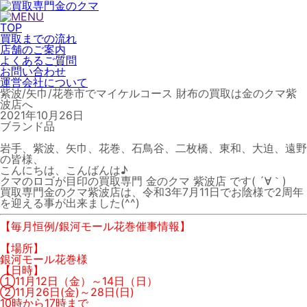
TOP
買取までの流れ
店舗のご案内
よくあるご質問
お問い合わせ
運営会社について
紫波/矢巾/花巻市でマイケルコース 財布の買取は金のクマ紫
波店へ
2021年10月26日
ブランド品
岩手、紫波、矢巾、花巻、石鳥谷、二枚橋、東和、大迫、遠野
の皆様、
こんにちは、こんばんは♪
クマのロゴが目印の買取専門 金のクマ 紫波店 です( ´∀｀)
買取専門金のクマ紫波店は、令和3年7月11日でお陰様で2周年
を迎える事が出来ました(^^)
【毎月恒例/銀河モール花巻催事情報】
【場所】
銀河モール花巻様
【日時】
①11月12日（金）～14日（日）
②11月26日(金)～28日(日)
10時から17時まで