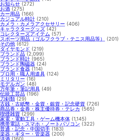
お知らせ
(272)
お酒
(275)
カー用品
(166)
カジュアル時計
(210)
カメラ・カメラアクセサリー
(406)
キャラクターグッズ
(42)
コレクターズアイテム
(57)
スポーツ用品（ゴルフクラブ・テニス用品等）
(201)
その他
(612)
ダイヤモンド
(219)
ブランド品
(2,099)
ブランド時計
(965)
ブランド陶磁器
(24)
ブランド食器
(114)
プロ用・職人用道具
(124)
ミリタリー
(16)
モデルガン
(48)
万年筆・筆記用具
(49)
伝統工芸品
(196)
刀剣類
(29)
古銭・古紙幣・金貨・銀貨・記念硬貨
(726)
商品券・金券・株主優待券・テレカ
(565)
喫煙雑貨
(299)
家電・電動工具・ゲーム機本体
(1,145)
携帯電話・スマホ・ノートパソコン
(322)
普通・記念・中国切手
(183)
楽器・ギター・管楽器
(200)
洋酒
(160)