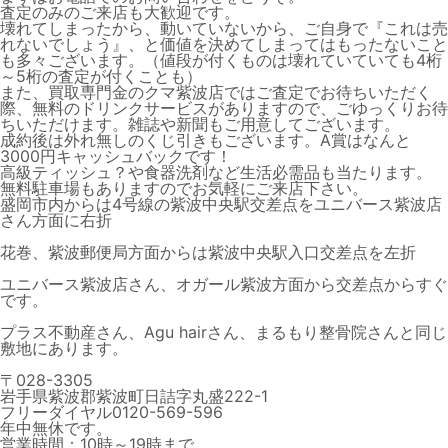
査定のみのご来店も大歓迎です。
壊れてしまったから、動いていないから、ご自身で『これは売
れないでしょう』、と価値を決めてしまってはもったないこと
も多々ございます。（値段が付くものは壊れていていても4桁
～5桁の査定が付くことも）
また、買取専門金のクマ紫波店ではご査定でお待ちいただく
際、無料のドリンクサービスがありますので、ごゆっくりお待
ちいただけます。雑誌や新聞もご用意してございます。
成約後は外れ無しのくじ引きもございます。A賞はなんと
3000円キャッシュバックです！
高級ティッシュ？や食器洗剤など生活必需品も当たります。
無料駐車場もありますのでお気軽にご来店下さい。
盛岡市内からは4号線の紫波中央駅交差点をユニバース紫波店
さん方面に右折
花巻、紫波郵便局方面からは紫波中央駅入口交差点を左折
ユニバース紫波店さん、オガール紫波方面から交差点からすぐ
です。
プラス不動産さん、Agu hairさん、まるもり整骨院さんと同じ
敷地にあります。
〒028-3305
岩手県紫波郡紫波町日詰字丸盛222-1
フリーダイヤル0120-569-596
年中無休です。
営業時間：10時～19時まで