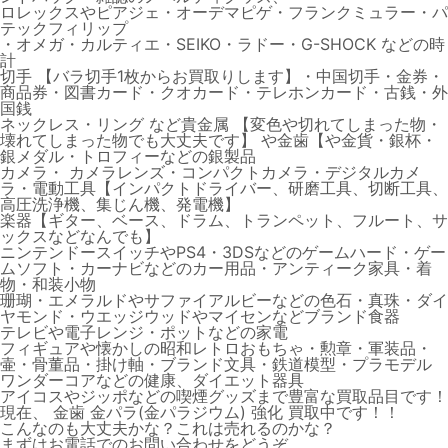
ロレックスやピアジェ・オーデマピゲ・フランクミュラー・パ
テックフィリップ
・オメガ・カルティエ・SEIKO・ラドー・G-SHOCK などの時
計
切手 【バラ切手1枚からお買取りします】・中国切手・金券・
商品券・図書カード・クオカード・テレホンカード・古銭・外
国銭
ネックレス・リング など貴金属 【変色や切れてしまった物・
壊れてしまった物でも大丈夫です】 や金歯【や金貨・銀杯・
銀メダル・トロフィーなどの銀製品
カメラ・ カメラレンズ・コンパクトカメラ・デジタルカメ
ラ・電動工具【インパクトドライバー、研磨工具、切断工具、
高圧洗浄機、集じん機、発電機】
楽器【ギター、ベース、ドラム、トランペット、フルート、サ
ックスなどなんでも】
ニンテンドースイッチやPS4・3DSなどのゲームハード・ゲー
ムソフト・カーナビなどのカー用品・アンティーク家具・着
物・和装小物
珊瑚・エメラルドやサファイアルビーなどの色石・真珠・ダイ
ヤモンド・ウエッジウッドやマイセンなどブランド食器
テレビや電子レンジ・ポットなどの家電
フィギュアや懐かしの昭和レトロおもちゃ・勲章・軍装品・
壷・骨董品・掛け軸・ブランド文具・鉄道模型・プラモデル
ワンダーコアなどの健康、ダイエット器具
アイコスやジッポなどの喫煙グッズまで豊富な買取品目です！
現在、 金歯 金パラ(金パラジウム) 強化 買取中です！！
こんなのも大丈夫かな？これは売れるのかな？
まずはお電話でのお問い合わせをどうぞ。