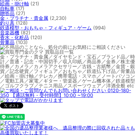
絵画・掛け軸
(21)
自転車
(17)
贈答品
(27)
金・プラチナ・貴金属
(2,230)
釣り具
(128)
鉄道模型・おもちゃ・フィギュア・ゲーム
(994)
音楽器機
(82)
香水・化粧品
(120)
骨董品
(103)
金・プラチナ・貴金属／ダイヤモンド・宝石／ブランド品／時
計／普通・記念・中国切手／収入印紙／商品券／金券／株主優
待券／カメラ／カメラアクセサリー／古銭・古紙幣／金貨・銀
貨／記念硬貨／フィギュア／おもちゃ／鉄道払下げ品／骨董品
／絵画・掛け軸／テレカ／携帯電話・スマホ／ノートパソコン
／電動工具／家電／ギター・管楽器／ゲーム機本体／鉄道模型
／ゴルフクラブ／テニス用品／スポーツウェア／洋酒全般 etc