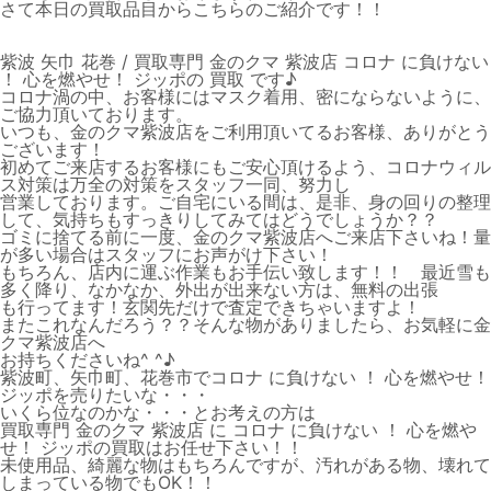
さて本日の買取品目からこちらのご紹介です！！
紫波 矢巾 花巻 / 買取専門 金のクマ 紫波店 コロナ に負けない
！ 心を燃やせ！ ジッポの 買取 です♪
コロナ渦の中、お客様にはマスク着用、密にならないように、
ご協力頂いております。
いつも、金のクマ紫波店をご利用頂いてるお客様、ありがとう
ございます！
初めてご来店するお客様にもご安心頂けるよう、コロナウィル
ス対策は万全の対策をスタッフ一同、努力し
営業しております。ご自宅にいる間は、是非、身の回りの整理
して、気持ちもすっきりしてみてはどうでしょうか？？
ゴミに捨てる前に一度、金のクマ紫波店へご来店下さいね！量
が多い場合はスタッフにお声がけ下さい！
もちろん、店内に運ぶ作業もお手伝い致します！！ 最近雪も
多く降り、なかなか、外出が出来ない方は、無料の出張
も行ってます！玄関先だけで査定できちゃいますよ！
またこれなんだろう？？そんな物がありましたら、お気軽に金
クマ紫波店へ
お持ちくださいね^ ^♪
紫波町、矢巾町、花巻市でコロナ に負けない ！ 心を燃やせ！
ジッポを売りたいな・・・
いくら位なのかな・・・とお考えの方は
買取専門 金のクマ 紫波店 に コロナ に負けない ！ 心を燃や
せ！ ジッポの買取はお任せ下さい！！
未使用品、綺麗な物はもちろんですが、汚れがある物、壊れて
しまっている物でもOK！！