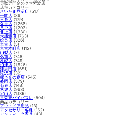
買取専門金のクマ紫波店
店舗カテゴリー
さいたま見沼店
(517)
一関店
(86)
三条店
(179)
久喜店
(1,268)
八戸店
(1,203)
北上店
(1,330)
大船渡店
(763)
姶良店
(326)
宮古店
(5)
宮古本町店
(112)
山梨店
(7)
弘前店
(748)
札幌店
(749)
沼津店
(1,826)
津志田店
(651)
滝沢店
(32)
熊本光の森店
(545)
盛岡店
(579)
石巻店
(148)
紫波店
(963)
谷山店
(1,139)
青森東バイパス店
(504)
商品カテゴリー
アウトドア用品
(13)
アクセサリー各種
(162)
アンティーク家具
(43)