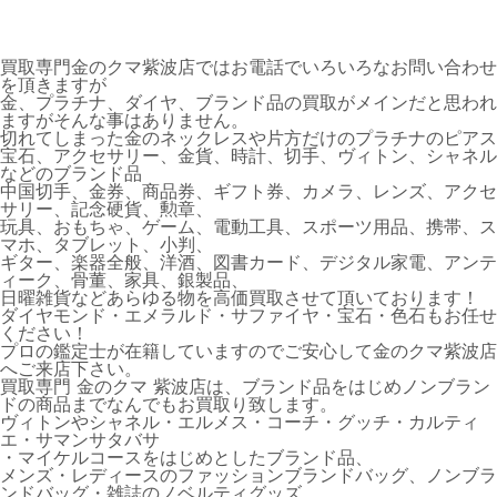
買取専門金のクマ紫波店ではお電話でいろいろなお問い合わせ
を頂きますが
金、プラチナ、ダイヤ、ブランド品の買取がメインだと思われ
ますがそんな事はありません。
切れてしまった金のネックレスや片方だけのプラチナのピアス
宝石、アクセサリー、金貨、時計、切手、ヴィトン、シャネル
などのブランド品
中国切手、金券、商品券、ギフト券、カメラ、レンズ、アクセ
サリー、記念硬貨、勲章、
玩具、おもちゃ、ゲーム、電動工具、スポーツ用品、携帯、ス
マホ、タブレット、小判、
ギター、楽器全般、洋酒、図書カード、デジタル家電、アンテ
ィーク、骨董、家具、銀製品、
日曜雑貨などあらゆる物を高価買取させて頂いております！
ダイヤモンド・エメラルド・サファイヤ・宝石・色石もお任せ
ください！
プロの鑑定士が在籍していますのでご安心して金のクマ紫波店
へご来店下さい。
買取専門 金のクマ 紫波店は、ブランド品をはじめノンブラン
ドの商品までなんでもお買取り致します。
ヴィトンやシャネル・エルメス・コーチ・グッチ・カルティ
エ・サマンサタバサ
・マイケルコースをはじめとしたブランド品、
メンズ・レディースのファッションブランドバッグ、ノンブラ
ンドバッグ・雑誌のノベルティグッズ、