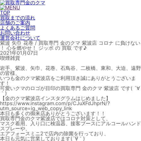
TOP
買取までの流れ
店舗のご案内
よくあるご質問
お問い合わせ
運営会社について
紫波 矢巾 花巻 / 買取専門 金のクマ 紫波店 コロナ に負けない
！ 心を燃やせ！ ジッポ の 買取 です♪
2021年01月07日
喫煙雑貨
岩手、紫波、矢巾、花巻、石鳥谷、二枚橋、東和、大迫、遠野
の皆様、
いつも金のクマ紫波店をご利用頂き誠にありがとうございま
す！
可愛いクマのロゴが目印の買取専門 金のクマ 紫波店 です( ´∀
｀)
【金のクマ紫波店インスタグラムはじめました】
https://www.instagram.com/p/CJuXFdJhprN/?
utm_source=ig_web_copy_link
本日も多くの御来店ありがとうございます！！
買取専門金のクマ紫波店ではコロナ対策として、
マスク着用、入り口に検温器、接客ブースにアルコールハンド
スプレーや、
エアフォースミニ2で店内の除菌を行っており、
本日も元気に営業しております(´∀｀)