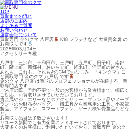
TOP
買取までの流れ
店舗のご案内
よくあるご質問
お問い合わせ
運営会社について
買取専門 金のクマ 八戸店
K18 プラチナなど 大量貴金属 の
お買取りです
2025年03月04日
アクセサリー各種
八戸市、三沢市、十和田市、三戸町、五戸町、田子町、南部
町、階上町、新郷村、おいらせ町、軽米町、洋野町の皆さん。
あれも、これも、それも♪のCMでおなじみ、「キンクマ」こ
と買取専門 金のクマ 八戸店 です
金のクマ 八戸店 は買取のプロフェッショナルが在籍する、買
取専門店です！
ご来店の際、予約不要で一般のお客様から業者様まで、幅広く
ご対応、お買取りさせていただいております。
貴金属やジュエリーなどのアクセサリー、ブランド品やノーブ
ランドのお財布やバッグ、一般工具から業務用の工具、小家電
製品、アイフォン、スマートフォン、ゲーム機や骨董品などな
ど。
お買取り品目は多数ございます!!
リユース新聞でも有力企業にノミネートされております。
大変多くのお客様にご利用いただいており、買取専門 金のク