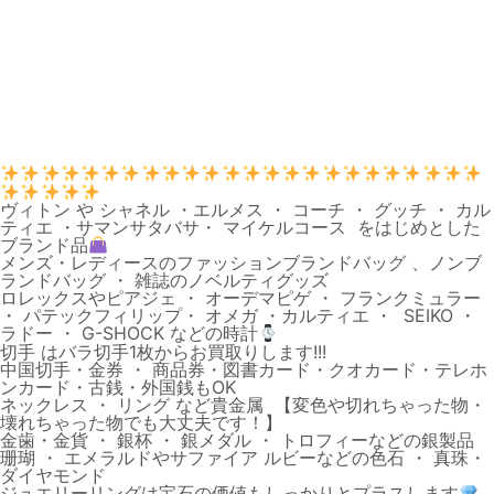
ヴィトン や シャネル ・エルメス ・ コーチ ・ グッチ ・ カル
ティエ ・サマンサタバサ・ マイケルコース をはじめとした
ブランド品
メンズ・レディースのファッションブランドバッグ 、ノンブ
ランドバッグ ・ 雑誌のノベルティグッズ
ロレックスやピアジェ ・ オーデマピゲ ・ フランクミュラー
・ パテックフィリップ・ オメガ ・カルティエ ・ SEIKO ・
ラドー ・ G-SHOCK などの時計
切手 はバラ切手1枚からお買取りします!!!
中国切手・金券 ・ 商品券・図書カード・クオカード・テレホ
ンカード・古銭・外国銭もOK
ネックレス ・ リング など貴金属 【変色や切れちゃった物・
壊れちゃった物でも大丈夫です！】
金歯・金貨 ・ 銀杯 ・ 銀メダル ・ トロフィーなどの銀製品
珊瑚 ・ エメラルドやサファイア ルビーなどの色石 ・ 真珠・
ダイヤモンド
ジュエリーリングは宝石の価値もしっかりとプラスします