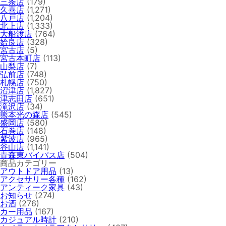
三条店
(179)
久喜店
(1,271)
八戸店
(1,204)
北上店
(1,333)
大船渡店
(764)
姶良店
(328)
宮古店
(5)
宮古本町店
(113)
山梨店
(7)
弘前店
(748)
札幌店
(750)
沼津店
(1,827)
津志田店
(651)
滝沢店
(34)
熊本光の森店
(545)
盛岡店
(580)
石巻店
(148)
紫波店
(965)
谷山店
(1,141)
青森東バイパス店
(504)
商品カテゴリー
アウトドア用品
(13)
アクセサリー各種
(162)
アンティーク家具
(43)
お知らせ
(274)
お酒
(276)
カー用品
(167)
カジュアル時計
(210)