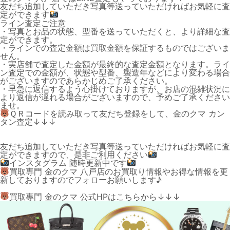
友だち追加していただき写真等送っていただければお気軽に査
定ができます
ライン査定ご注意
・写真とお品の状態、型番を送っていただくと、より詳細な査
定ができます。
・ラインでの査定金額は買取金額を保証するものではございま
せん。
・実店舗で査定した金額が最終的な査定金額となります。ライ
ン査定での金額が、状態や型番、製造年などにより変わる場合
がございますのであらかじめご了承ください。
・早急に返信するよう心掛けておりますが、お店の混雑状況に
より返信が遅れる場合がございますので、予めご了承ください
ませ。
ＱＲコードを読み取って友だち登録をして、金のクマ カン
タン査定↓↓↓
友だち追加していただき写真等送っていただければお気軽に査
定ができますので、是非ご利用ください
インスタグラム 随時更新中です
買取専門 金のクマ 八戸店のお買取り情報やお得な情報を更
新しておりますのでフォローお願いします♪
買取專門 金のクマ 公式HPはこちらから↓↓↓