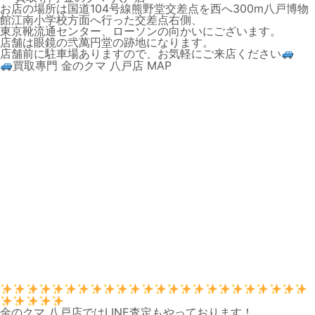
お店の場所は国道104号線熊野堂交差点を西へ300m八戸博物
館江南小学校方面へ行った交差点右側、
東京靴流通センター、ローソンの向かいにございます。
店舗は眼鏡の弐萬円堂の跡地になります。
店舗前に駐車場ありますので、お気軽にご来店ください
買取專門 金のクマ 八戸店 MAP
金のクマ 八戸店ではLINE査定もやっております！