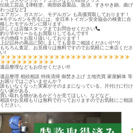
アイコスやジッポ・デュポンなどの喫煙グッズ
伝統工芸品【津軽塗、南部鉄器製品、急須、すきやき鍋、曲げ
わっぱなど】
エアガン、ガスガン、モデルガン も高価買取しております！
※モデルガンを売るには、全日本トイガン安全協会の検査に合
格したモデルガンに限ります。
詳しくは店舗スタッフまでお問合せください
釣り竿やリールもお買取りしてるんです!!
その他様々お取り扱いしております！
上記以外の商品に関しましても是非ご相談ください!(^^)!
もちろん査定、お見積りは無料ですのでお気軽にご来店くださ
い!
遺品整理などもお任せください!!!
遺品整理 相続相談 特殊清掃 御焚き上げ 土地売買 家屋解体 等
お困りではございませんか？
誰もいなくなった実家がそのままになっている、片付けに行け
ない家がある、
買い取れる物があるかどうか見てほしい、などなど。
相談やお見積もりは無料で行っておりますのでお気軽にご相談
ください。