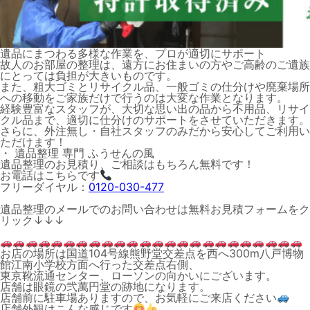
遺品にまつわる多様な作業を、プロが適切にサポート
故人のお部屋の整理は、遠方にお住まいの方やご高齢のご遺族
にとっては負担が大きいものです。
また、粗大ゴミとリサイクル品、一般ゴミの仕分けや廃棄場所
への移動をご家族だけで行うのは大変な作業となります。
経験豊富なスタッフが、大切な思い出の品から不用品、リサイ
クル品まで、適切に仕分けのサポートをさせていただきます。
さらに、外注無し・自社スタッフのみだから安心してご利用い
ただけます！
・ 遺品整理 専門 ふうせんの風
遺品整理のお見積り、ご相談はもちろん無料です！
お電話はこちらです
フリーダイヤル：
0120-030-477
遺品整理のメールでのお問い合わせは無料お見積フォームをク
リック↓↓↓
お店の場所は国道104号線熊野堂交差点を西へ300m八戸博物
館江南小学校方面へ行った交差点右側、
東京靴流通センター、ローソンの向かいにございます。
店舗は眼鏡の弐萬円堂の跡地になります。
店舗前に駐車場ありますので、お気軽にご来店ください
店舗外観はこんな感じです