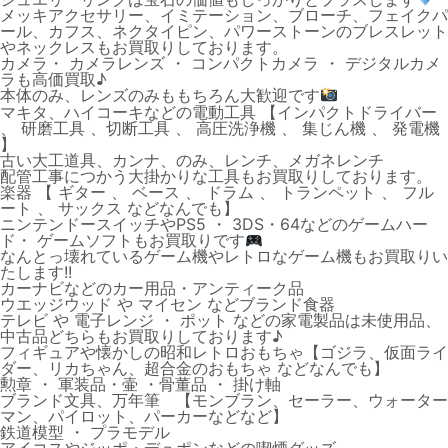
メッキアクセサリー、イミテーション、ブローチ、フェイクパ
ール、カフス、ネクタイピン、パワーストーンのブレスレット
やネックレスもお買取りしております。
カメラ・ カメラレンズ ・ コンパクトカメラ ・ デジタルカメ
ラも高価買取♪
本体のみ、レンズのみももちろん大歓迎です
マキタ、ハイコーキなどの電動工具 【インパクトドライバー
、 研磨工具 、切断工具 、 高圧洗浄機 、 集じん機 、 発電機
】
古い大工道具、カンナ、のみ、レンチ、メガネレンチ
配管工事につかう大掛かりな工具もお買取りしております。
楽器 【 ギター 、 ベース 、 ドラム 、 トランペット 、 フル
ート 、 サックス などなんでも】
ニンテンドースイッチやPS5 ・ 3DS・64などのゲームハー
ド・ ゲームソフトもお買取りです
なんとっ壊れているゲーム機やレトロなゲーム機もお買取りい
たします!!
カーナビなどのカー用品・アンティーク品
ウエッジウッド や マイセン などブランド食器
テレビ や 電子レンジ ・ ポット などの家電製品は未使用品、
中古品どちらもお買取りしております♪
フィギュアや懐かしの昭和レトロおもちゃ【ゴジラ、仮面ライ
ダー、リカちゃん、超合金のおもちゃ などなんでも】
勲章 ・ 軍装品・壷 ・骨董品 ・ 掛け軸
ブランド文具、万年筆 【モンブラン、セーラー、ウォーター
マン、パイロット、パーカーなどなど】
鉄道模型 ・ プラモデル