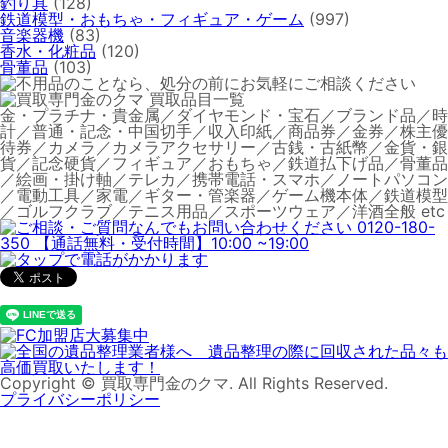
釣り具
(128)
鉄道模型・おもちゃ・フィギュア・ゲーム
(997)
音楽器機
(83)
香水・化粧品
(120)
骨董品
(103)
金・プラチナ・貴金属／ダイヤモンド・宝石／ブランド品／時
計／普通・記念・中国切手／収入印紙／商品券／金券／株主優
待券／カメラ／カメラアクセサリー／古銭・古紙幣／金貨・銀
貨／記念硬貨／フィギュア／おもちゃ／鉄道払下げ品／骨董品
／絵画・掛け軸／テレカ／携帯電話・スマホ／ノートパソコン
／電動工具／家電／ギター・管楽器／ゲーム機本体／鉄道模型
／ゴルフクラブ／テニス用品／スポーツウェア／洋酒全般 etc
Copyright © 買取専門金のクマ. All Rights Reserved.
プライバシーポリシー