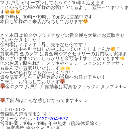
マ 八戸店 がオープンしてもうすぐ10年を迎えます。
これからも地域の皆様のお役に立てるよう、頑張ってまいりま
す
年中無休、10時〜19時まで元気に営業中です！
本日も皆様のご来店お待ちしております
さて本日は18金やプラチナなどの貴金属を大量にお買取させ
ていただきました！
金相場はメキメキ上昇、売るなら今です！
タンスの中や引き出しの中に眠っていたりしませんか
？
買取専門 金のクマ は貴金属やアクセサリーのお買取り実績多
数ございますので、しっかりと金額を出すことができます
他のお店で断られた、メッキやイミテーションのアクセサリー
も喜んでお買取りいたします
パールや色石などもお任せください！
貴金属売るなら、経験豊富の当店へお任せ下さい！
ご来店、お待ちしております
金の
クマ 八戸店 店舗情報は写真をクリックo
rタップ↓↓↓
店舗内はこんな感じになってます↓↓↓
〒031-0072
青森県八戸市売市3-14-1
フリーダイヤル：
0120-204-577
営業時間：10時～19時 年中無休（臨時休業除く）
・ 買取専門 金のクマ 八戸店