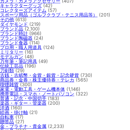
カメラ・カメラアクセサリー
(407)
キャラクターグッズ
(42)
コレクターズアイテム
(57)
スポーツ用品（ゴルフクラブ・テニス用品等）
(201)
その他
(613)
ダイヤモンド
(219)
ブランド品
(2,100)
ブランド時計
(966)
ブランド陶磁器
(24)
ブランド食器
(114)
プロ用・職人用道具
(124)
ミリタリー
(16)
モデルガン
(48)
万年筆・筆記用具
(49)
伝統工芸品
(196)
刀剣類
(29)
古銭・古紙幣・金貨・銀貨・記念硬貨
(730)
商品券・金券・株主優待券・テレカ
(565)
喫煙雑貨
(300)
家電・電動工具・ゲーム機本体
(1,146)
携帯電話・スマホ・ノートパソコン
(322)
普通・記念・中国切手
(183)
楽器・ギター・管楽器
(200)
洋酒
(160)
絵画・掛け軸
(21)
自転車
(17)
贈答品
(27)
金・プラチナ・貴金属
(2,233)