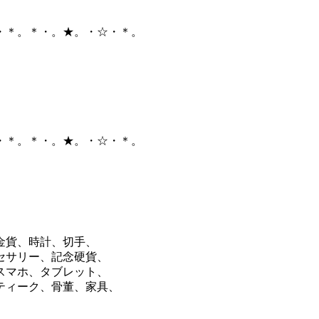
・＊。＊・。★。・☆・＊。
・＊。＊・。★。・☆・＊。
金貨、時計、切手、
セサリー、記念硬貨、
スマホ、タブレット、
ティーク、骨董、家具、