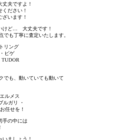
大丈夫ですよ！
せください！
ございます！
いけど… 大丈夫です！
点でも丁寧に査定いたします。
ライトリング
マ・ピゲ
 TUDOR
ョックでも、動いていても動いて
ES エルメス
 ブルガリ ・
もお任せを！
切手の中には
！
ゃいましょう！