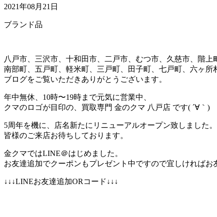
2021年08月21日
ブランド品
八戸市、三沢市、十和田市、二戸市、むつ市、久慈市、階上
南部町、五戸町、軽米町、三戸町、田子町、七戸町、六ヶ所
ブログをご覧いただきありがとうございます。
年中無休、10時〜19時まで元気に営業中、
クマのロゴが目印の、買取専門 金のクマ 八戸店 です( ´∀｀)
5周年を機に、店名新たにリニューアルオープン致しました。
皆様のご来店お待ちしております。
金クマではLINE＠はじめました。
お友達追加でクーポンもプレゼント中ですので宜しければお
↓↓↓LINEお友達追加ORコード↓↓↓