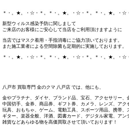
＊・。★。・☆・＊。＊・。★。・☆・＊。＊・。★。・☆
新型ウィルス感染予防に関しまして
ご来店のお客様にご安心して当店をご利用頂けますように
当店ではマスク着用・手指消毒にご協力頂いております。
また施工業者による空間除菌も定期的に実施しております。
＊・。★。・☆・＊。＊・。★。・☆・＊。＊・。★。・☆
八戸市 買取専門 金のクマ 八戸店 では、他にも、
金やプラチナ、ダイヤ、ブランド品、宝石、アクセサリー、
中国切手、金券、商品券、ギフト券、カメラ、レンズ、アク
玩具、おもちゃ、ゲーム、電動工具、スポーツ用品、携帯、
ギター、楽器全般、洋酒、図書カード、デジタル家電、アン
雑貨などあらゆる物を高価買取させて頂いております！