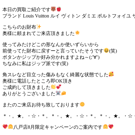
本日の買取ご紹介です
ブランド Louis Vuitton ルイ ヴィトン ダミエ ポルトフォイユ
こちらのお財布
奥様に頼まれてご来店頂きました
使ってみたけどこの形なんか使いずらいから
前使ってた財布に戻すーと言っていたそうです
(笑)
ボタンかジップか好み分かれますよね～(;’∀’)
ちなみに私はジップ派です(笑)
角スレなど目立った傷みもなく綺麗な状態でした
奥様に電話したところ即OK頂き
ご成約して頂きました
ありがとうございました
またのご来店お待ち致しております
＊・。★。・☆・＊。＊・。★。・☆・＊。＊・。★。・☆
八戸店8月限定キャンペーンのご案内です