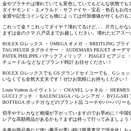
金やプラチナは壊れていても変色していてもどんな状態でも
ダイヤモンド・エメラルド・サファイヤ・宝石・色石もお任
金貨や記念コインなども物によっては付加価値が付くものも
これって金？これってダイヤ？壊れてるけど…、片方しかな
まずは金のクマ 八戸店までお越しください。壊れたピアス一
ROLEX ロレックス ・ OMEGA オメガ ・ BREITLING ブ
TAG HEUER タグホイヤー ・ AUDEMARS PIGUET オーデ
PATEK PHILIPPE パテックフィリップ ・ PIAGET ピアジェ ・
チュードル などなどブランド時計 お任せください！
ROLEX ロレックスでも GS グランドセイコーでも、Gシ
いなくても全然大丈夫です！ぜひお気軽にお持ちください！
Louis Vuitton ルイヴィトン ・ CHANEL シャネル ・ HERM
GUCCI グッチ ・ BALENCIAGA バレンシアガ ・ BVLGARI
BOTTEGA ボッテガ などのブランド品 コーチやバーバリー
切手やテレカなど相場が下がっていますのでお早めに！中国
レアな高額商品があるかも？まずは持って行ってみましょう
金券や商品券など使い勝手が悪い時は限界査定で現金化しち