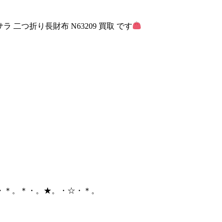
 サラ 二つ折り長財布 N63209 買取 です
・＊。＊・。★。・☆・＊。