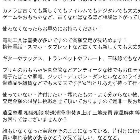
カメラは古くても新しくてもフィルムでもデジタルでも大丈
ゲームやおもちゃなど、古くなればなるほど相場は下がって
使わなくなったらお早めにお持ちください！
電動工具は需要が多いですので高額査定が見込めます！
携帯電話・スマホ・タブレットなど古くても新しくても大丈
ギターやサックス、トランペットやフルート、三味線でもな
ブリキのおもちゃや真空管などアンティークな物でもお任せ
電子たばこや家電、ジッポ・デュポン・ダンヒルなどのライ
骨董品や雑貨などでも大丈夫です(*’ω’*)とりあえず持って
使っていない・片付けたい・壊れたもの・よく分からない物
査定金額の限界に挑戦させて頂いておりますので是非一度お
遺品整理 相続相談 特殊清掃 御焚き上げ 土地売買 家屋解体 等
お困りではございませんか？
誰もいなくなった実家がそのままになっている、片付けに行
買い取れる物があるかどうか見てほしい、などなど。