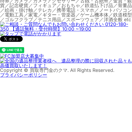
待券／カメラ／カメラアクセサリー／古銭・古紙幣／金貨・銀
貨／記念硬貨／フィギュア／おもちゃ／鉄道払下げ品／骨董品
／絵画・掛け軸／テレカ／携帯電話・スマホ／ノートパソコン
／電動工具／家電／ギター・管楽器／ゲーム機本体／鉄道模型
／ゴルフクラブ／テニス用品／スポーツウェア／洋酒全般 etc
Copyright © 買取専門金のクマ. All Rights Reserved.
プライバシーポリシー