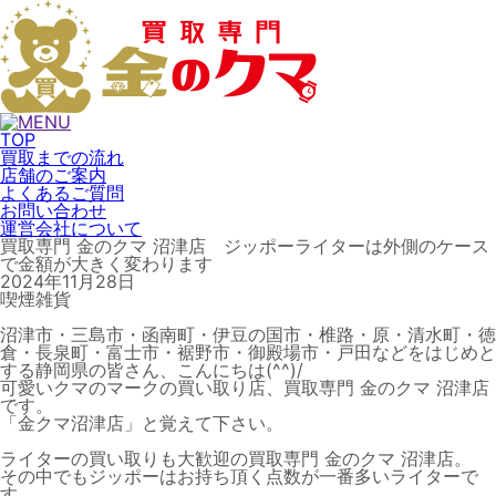
TOP
買取までの流れ
店舗のご案内
よくあるご質問
お問い合わせ
運営会社について
買取専門 金のクマ 沼津店 ジッポーライターは外側のケース
で金額が大きく変わります
2024年11月28日
喫煙雑貨
沼津市・三島市・函南町・伊豆の国市・椎路・原・清水町・徳
倉・長泉町・富士市・裾野市・御殿場市・戸田などをはじめと
する静岡県の皆さん、こんにちは(^^)/
可愛いクマのマークの買い取り店、買取専門 金のクマ 沼津店
です。
「金クマ沼津店」と覚えて下さい。
ライターの買い取りも大歓迎の買取専門 金のクマ 沼津店。
その中でもジッポーはお持ち頂く点数が一番多いライターで
す。