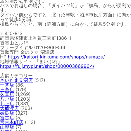
店の前が駐車場です。
バスでお越しの場合、「ダイハツ前」か「槙島」からが便利で
す。
ダイハツ前からですと、北（沼津駅・沼津市役所方面）に向か
って徒歩5分弱。
槙島からですと、南（静浦方面）に向かって徒歩5分弱です。
〒410-813
静岡県沼津市上香貫三園町1386-1
香貫山ビル1F
フリーダイヤル 0120-966-566
買取専門 金のクマ 沼津店
HP
https://kaitori-kinkuma.com/shops/numazu/
地域情報サイト 『まいぷれ』
https://fuji.mypl.net/shop/00000366996</
店舗カテゴリー
さいたま見沼店
(517)
一関店
(86)
三条店
(179)
久喜店
(1,269)
八戸店
(1,203)
北上店
(1,331)
大船渡店
(763)
姶良店
(327)
宮古店
(5)
宮古本町店
(113)
山梨店
(7)