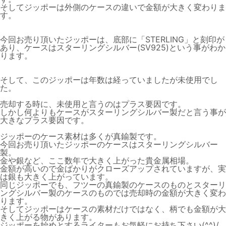
そしてジッポーは外側のケースの違いで金額が大きく変わりま
す。
今回お売り頂いたジッポーは、底部に「STERLING」と刻印が
あり、ケースはスターリングシルバー(SV925)という事がわか
ります。
そして、このジッポーは年数は経っていましたが未使用でし
た。
売却する時に、未使用と言うのはプラス要因です。
しかし何よりもケースがスターリングシルバー製だと言う事が
大きなプラス要因です。
ジッポーのケース素材は多くが真鍮製です。
今回お売り頂いたジッポーのケースはスターリングシルバー
製。
金や銀など、ここ数年で大きく上がった貴金属相場。
金額が高いので金ばかりがクローズアップされていますが、実
は銀も大きく上がっています。
同じジッポーでも、フツーの真鍮製のケースのものとスターリ
ングシルバー製のケースのものでは売却時の金額が大きく変わ
ります。
そしてジッポーはケースの素材だけではなく、柄でも金額が大
きく上がる物があります。
ジッポーを始めとするライターもお気軽にお持ち下さい(^^)/