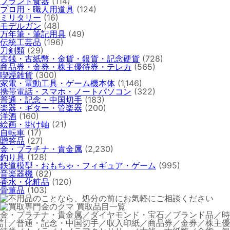
ブランド食器
(114)
プロ用・職人用道具
(124)
ミリタリー
(16)
モデルガン
(48)
万年筆・筆記用具
(49)
伝統工芸品
(196)
刀剣類
(29)
古銭・古紙幣・金貨・銀貨・記念硬貨
(728)
商品券・金券・株主優待券・テレカ
(565)
喫煙雑貨
(300)
家電・電動工具・ゲーム機本体
(1,146)
携帯電話・スマホ・ノートパソコン
(322)
普通・記念・中国切手
(183)
楽器・ギター・管楽器
(200)
洋酒
(160)
絵画・掛け軸
(21)
自転車
(17)
贈答品
(27)
金・プラチナ・貴金属
(2,230)
釣り具
(128)
鉄道模型・おもちゃ・フィギュア・ゲーム
(995)
音楽器機
(82)
香水・化粧品
(120)
骨董品
(103)
金・プラチナ・貴金属／ダイヤモンド・宝石／ブランド品／時
計／普通・記念・中国切手／収入印紙／商品券／金券／株主優