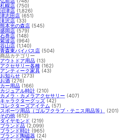
弘前店
(748)
札幌店
(750)
沼津店
(1,826)
津志田店
(651)
滝沢店
(33)
熊本光の森店
(545)
盛岡店
(579)
石巻店
(148)
紫波店
(964)
谷山店
(1,140)
青森東バイパス店
(504)
商品カテゴリー
アウトドア用品
(13)
アクセサリー各種
(162)
アンティーク家具
(43)
お知らせ
(273)
お酒
(276)
カー用品
(166)
カジュアル時計
(210)
カメラ・カメラアクセサリー
(407)
キャラクターグッズ
(42)
コレクターズアイテム
(57)
スポーツ用品（ゴルフクラブ・テニス用品等）
(201)
その他
(612)
ダイヤモンド
(219)
ブランド品
(2,099)
ブランド時計
(965)
ブランド陶磁器
(24)