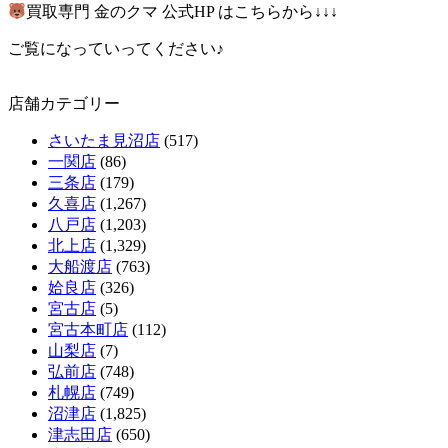
買取専門 金のクマ 公式HP はこちらから↓↓↓
ご覧になっていってください♪
店舗カテゴリー
さいたま見沼店
(517)
一関店
(86)
三条店
(179)
久喜店
(1,267)
八戸店
(1,203)
北上店
(1,329)
大船渡店
(763)
姶良店
(326)
宮古店
(5)
宮古本町店
(112)
山梨店
(7)
弘前店
(748)
札幌店
(749)
沼津店
(1,825)
津志田店
(650)