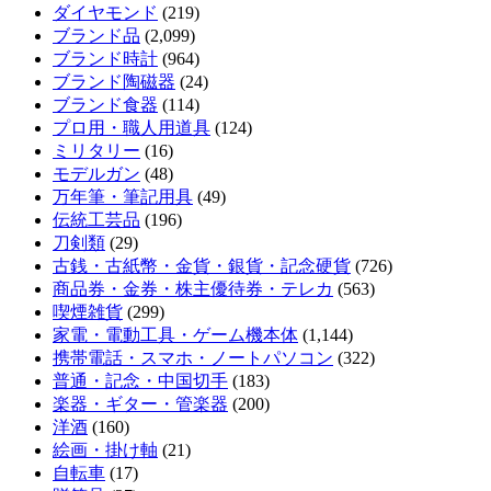
ダイヤモンド
(219)
ブランド品
(2,099)
ブランド時計
(964)
ブランド陶磁器
(24)
ブランド食器
(114)
プロ用・職人用道具
(124)
ミリタリー
(16)
モデルガン
(48)
万年筆・筆記用具
(49)
伝統工芸品
(196)
刀剣類
(29)
古銭・古紙幣・金貨・銀貨・記念硬貨
(726)
商品券・金券・株主優待券・テレカ
(563)
喫煙雑貨
(299)
家電・電動工具・ゲーム機本体
(1,144)
携帯電話・スマホ・ノートパソコン
(322)
普通・記念・中国切手
(183)
楽器・ギター・管楽器
(200)
洋酒
(160)
絵画・掛け軸
(21)
自転車
(17)