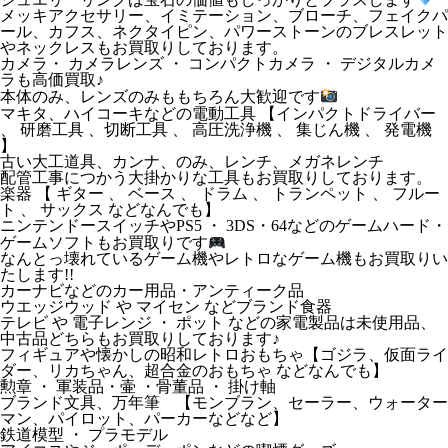
メッキアクセサリー、イミテーション、ブローチ、フェイクパ
ール、カフス、ネクタイピン、パワーストーンのブレスレット
やネックレスもお買取りしております。
カメラ・ カメラレンズ ・ コンパクトカメラ ・ デジタルカメ
ラも高価買取♪
本体のみ、レンズのみももちろん大歓迎です
マキタ、ハイコーキなどの電動工具 【インパクトドライバー
、 研磨工具 、切断工具 、 高圧洗浄機 、 集じん機 、 発電機
】
古い大工道具、カンナ、のみ、レンチ、メガネレンチ
配管工事につかう大掛かりな工具もお買取りしております。
楽器 【 ギター 、 ベース 、 ドラム 、 トランペット 、 フルー
ト 、 サックス などなんでも】
ニンテンドースイッチやPS5 ・ 3DS・64などのゲームハード・
ゲームソフトもお買取りです
なんとっ壊れているゲーム機やレトロなゲーム機もお買取りい
たします!!
カーナビなどのカー用品・アンティーク品
ウエッジウッド や マイセン などブランド食器
テレビ や 電子レンジ ・ ポット などの家電製品は未使用品、
中古品どちらもお買取りしております♪
フィギュアや懐かしの昭和レトロおもちゃ【ゴジラ、仮面ライ
ダー、リカちゃん、超合金のおもちゃ などなんでも】
勲章 ・ 軍装品・壷 ・骨董品 ・ 掛け軸
ブランド文具、万年筆 【モンブラン、セーラー、ウォーター
マン、パイロット、パーカーなどなど】
鉄道模型 ・ プラモデル