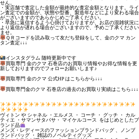
せん。
・実店舗で査定した金額が最終的な査定金額となります。ライ
ン査定での金額が、状態や型番、製造年などにより変わる場合
がございますのであらかじめご了承ください。
・早急に返信するよう心掛けておりますが、お店の混雑状況に
より返信が遅れる場合がございますので、予めご了承ください
ませ。
ＱＲコードを読み取って友だち登録をして、金のクマ カン
タン査定↓↓↓
インスタグラム 随時更新中です
買取専門 金のクマ 石巻店のお買取り情報やお得な情報を更
新しておりますのでフォローお願いします♪
買取専門 金のクマ 公式HP はこちらから↓↓↓
買取専門金のクマ 石巻店の過去のお買取り実績はこちら↓↓↓
ヴィトン や シャネル ・エルメス ・ コーチ ・ グッチ ・ カル
ティエ ・サマンサタバサ・ マイケルコース をはじめとしたブ
ランド品
メンズ・レディースのファッションブランドバッグ 、ノンブ
ランドバッグ ・ 雑誌のノベルティグッズ