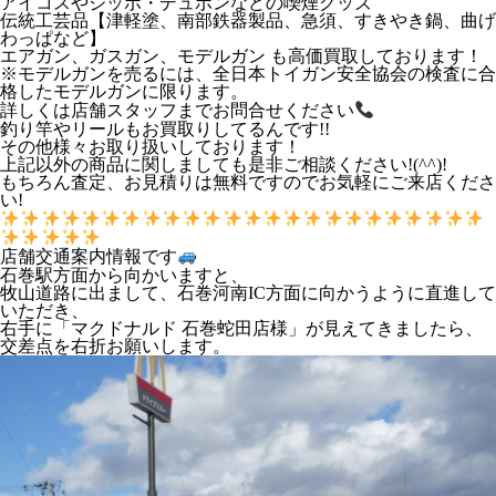
アイコスやジッポ・デュポンなどの喫煙グッズ
伝統工芸品【津軽塗、南部鉄器製品、急須、すきやき鍋、曲げ
わっぱなど】
エアガン、ガスガン、モデルガン も高価買取しております！
※モデルガンを売るには、全日本トイガン安全協会の検査に合
格したモデルガンに限ります。
詳しくは店舗スタッフまでお問合せください
釣り竿やリールもお買取りしてるんです!!
その他様々お取り扱いしております！
上記以外の商品に関しましても是非ご相談ください!(^^)!
もちろん査定、お見積りは無料ですのでお気軽にご来店くださ
い!
店舗交通案内情報です
石巻駅方面から向かいますと、
牧山道路に出まして、石巻河南IC方面に向かうように直進して
いただき、
右手に「マクドナルド 石巻蛇田店様」が見えてきましたら、
交差点を右折お願いします。