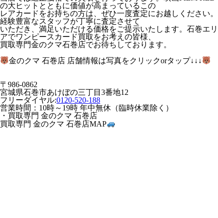
の大ヒットとともに価値が高まっているこの
レアカードをお持ちの方は、ぜひ一度査定にお越しください。
経験豊富なスタッフが丁寧に査定させて
いただき、満足いただける価格をご提示いたします。石巻エリ
アでワンピースカード買取をお考えの皆様、
買取専門金のクマ石巻店でお待ちしております。
金のクマ 石巻店 店舗情報は写真をクリックorタップ↓↓↓
〒986-0862
宮城県石巻市あけぼの三丁目3番地12
フリーダイヤル:
0120-520-188
営業時間：10時～19時 年中無休（臨時休業除く）
・買取専門 金のクマ 石巻店
買取専門 金のクマ 石巻店MAP