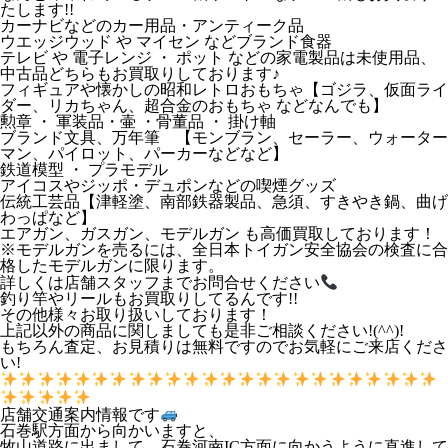
たします!!
カーナビなどのカー用品・アンティーク品
ウエッジウッド や マイセン などブランド食器
テレビ や 電子レンジ ・ ポット などの家電製品は未使用品、
中古品どちらもお買取りしております♪
フィギュアや懐かしの昭和レトロおもちゃ【ゴジラ、仮面ライ
ダー、リカちゃん、超合金のおもちゃ などなんでも】
勲章 ・ 軍装品・壷 ・骨董品 ・ 掛け軸
ブランド文具、万年筆 【モンブラン、セーラー、ウォーター
マン、パイロット、パーカーなどなど】
鉄道模型 ・ プラモデル
アイコスやジッポ・デュポンなどの喫煙グッズ
伝統工芸品【津軽塗、南部鉄器製品、急須、すきやき鍋、曲げ
わっぱなど】
エアガン、ガスガン、モデルガン も高価買取しております！
※モデルガンを売るには、全日本トイガン安全協会の検査に合
格したモデルガンに限ります。
詳しくは店舗スタッフまでお問合せください
釣り竿やリールもお買取りしてるんです!!
その他様々お取り扱いしております！
上記以外の商品に関しましても是非ご相談ください!(^^)!
もちろん査定、お見積りは無料ですのでお気軽にご来店くださ
い!
店舗交通案内情報です
石巻駅方面から向かいますと、
牧山道路に出まして、石巻河南IC方面に向かうように直進して