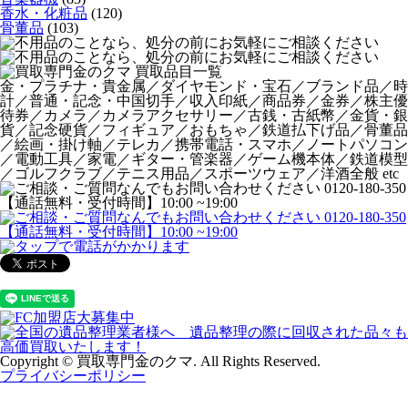
香水・化粧品
(120)
骨董品
(103)
金・プラチナ・貴金属／ダイヤモンド・宝石／ブランド品／時
計／普通・記念・中国切手／収入印紙／商品券／金券／株主優
待券／カメラ／カメラアクセサリー／古銭・古紙幣／金貨・銀
貨／記念硬貨／フィギュア／おもちゃ／鉄道払下げ品／骨董品
／絵画・掛け軸／テレカ／携帯電話・スマホ／ノートパソコン
／電動工具／家電／ギター・管楽器／ゲーム機本体／鉄道模型
／ゴルフクラブ／テニス用品／スポーツウェア／洋酒全般 etc
Copyright © 買取専門金のクマ. All Rights Reserved.
プライバシーポリシー