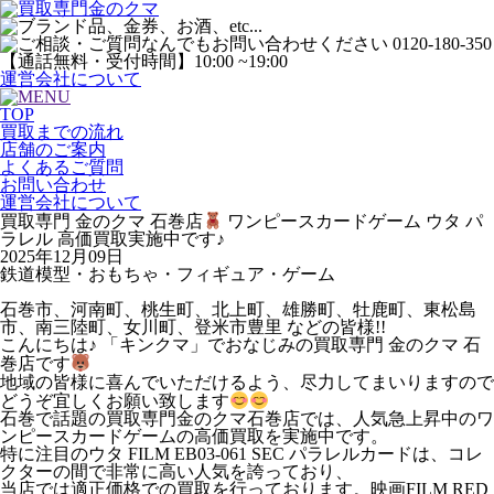
運営会社について
TOP
買取までの流れ
店舗のご案内
よくあるご質問
お問い合わせ
運営会社について
買取専門 金のクマ 石巻店
ワンピースカードゲーム ウタ パ
ラレル 高価買取実施中です♪
2025年12月09日
鉄道模型・おもちゃ・フィギュア・ゲーム
石巻市、河南町、桃生町、北上町、雄勝町、牡鹿町、東松島
市、南三陸町、女川町、登米市豊里 などの皆様!!
こんにちは♪ 「キンクマ」でおなじみの買取専門 金のクマ 石
巻店です
地域の皆様に喜んでいただけるよう、尽力してまいりますので
どうぞ宜しくお願い致します
石巻で話題の買取専門金のクマ石巻店では、人気急上昇中のワ
ンピースカードゲームの高価買取を実施中です。
特に注目のウタ FILM EB03-061 SEC パラレルカードは、コレ
クターの間で非常に高い人気を誇っており、
当店では適正価格での買取を行っております。映画FILM RED