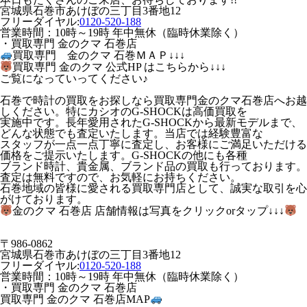
宮城県石巻市あけぼの三丁目3番地12
フリーダイヤル:
0120-520-188
営業時間：10時～19時 年中無休（臨時休業除く）
・買取専門 金のクマ 石巻店
買取専門 金のクマ 石巻ＭＡＰ↓↓↓
買取専門 金のクマ 公式HP はこちらから↓↓↓
ご覧になっていってください♪
石巻で時計の買取をお探しなら買取専門金のクマ石巻店へお越
しください。特にカシオのG-SHOCKは高価買取を
実施中です。長年愛用されたG-SHOCKから最新モデルまで、
どんな状態でも査定いたします。当店では経験豊富な
スタッフが一点一点丁寧に査定し、お客様にご満足いただける
価格をご提示いたします。G-SHOCKの他にも各種
ブランド時計、貴金属、ブランド品の買取も行っております。
査定は無料ですので、お気軽にお持ちください。
石巻地域の皆様に愛される買取専門店として、誠実な取引を心
がけております。
金のクマ 石巻店 店舗情報は写真をクリックorタップ↓↓↓
〒986-0862
宮城県石巻市あけぼの三丁目3番地12
フリーダイヤル:
0120-520-188
営業時間：10時～19時 年中無休（臨時休業除く）
・買取専門 金のクマ 石巻店
買取専門 金のクマ 石巻店MAP