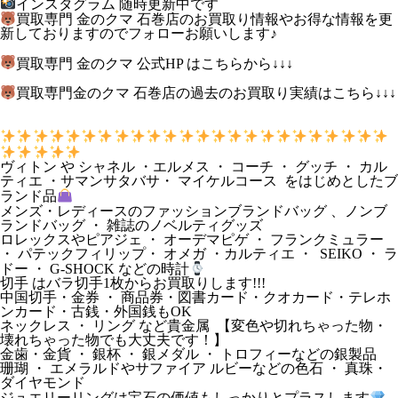
インスタグラム 随時更新中です
買取専門 金のクマ 石巻店のお買取り情報やお得な情報を更
新しておりますのでフォローお願いします♪
買取専門 金のクマ 公式HP はこちらから↓↓↓
買取専門金のクマ 石巻店の過去のお買取り実績はこちら↓↓↓
ヴィトン や シャネル ・エルメス ・ コーチ ・ グッチ ・ カル
ティエ ・サマンサタバサ・ マイケルコース をはじめとしたブ
ランド品
メンズ・レディースのファッションブランドバッグ 、ノンブ
ランドバッグ ・ 雑誌のノベルティグッズ
ロレックスやピアジェ ・ オーデマピゲ ・ フランクミュラー
・ パテックフィリップ・ オメガ ・カルティエ ・ SEIKO ・ ラ
ドー ・ G-SHOCK などの時計
切手 はバラ切手1枚からお買取りします!!!
中国切手・金券 ・ 商品券・図書カード・クオカード・テレホ
ンカード・古銭・外国銭もOK
ネックレス ・ リング など貴金属 【変色や切れちゃった物・
壊れちゃった物でも大丈夫です！】
金歯・金貨 ・ 銀杯 ・ 銀メダル ・ トロフィーなどの銀製品
珊瑚 ・ エメラルドやサファイア ルビーなどの色石 ・ 真珠・
ダイヤモンド
ジュエリーリングは宝石の価値もしっかりとプラスします