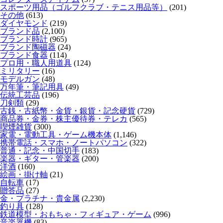
スポーツ用品（ゴルフクラブ・テニス用品等）
(201)
その他
(613)
ダイヤモンド
(219)
ブランド品
(2,100)
ブランド時計
(965)
ブランド陶磁器
(24)
ブランド食器
(114)
プロ用・職人用道具
(124)
ミリタリー
(16)
モデルガン
(48)
万年筆・筆記用具
(49)
伝統工芸品
(196)
刀剣類
(29)
古銭・古紙幣・金貨・銀貨・記念硬貨
(729)
商品券・金券・株主優待券・テレカ
(565)
喫煙雑貨
(300)
家電・電動工具・ゲーム機本体
(1,146)
携帯電話・スマホ・ノートパソコン
(322)
普通・記念・中国切手
(183)
楽器・ギター・管楽器
(200)
洋酒
(160)
絵画・掛け軸
(21)
自転車
(17)
贈答品
(27)
金・プラチナ・貴金属
(2,230)
釣り具
(128)
鉄道模型・おもちゃ・フィギュア・ゲーム
(996)
音楽器機
(83)