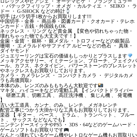
ロレックスやピアジェ ・ オーデマピゲ ・ フランクミュラー
・ パテックフィリップ・ オメガ ・カルティエ ・ SEIKO ・ ラ
ドー ・ G-SHOCK などの時計
切手 はバラ切手1枚からお買取りします!!!
中国切手・金券 ・ 商品券・図書カード・クオカード・テレホ
ンカード・古銭・外国銭もOK
ネックレス ・ リング など貴金属 【変色や切れちゃった物・
壊れちゃった物でも大丈夫です！】
金歯・金貨 ・ 銀杯 ・ 銀メダル ・ トロフィーなどの銀製品
珊瑚 ・ エメラルドやサファイア ルビーなどの色石 ・ 真珠・
ダイヤモンド
ジュエリーリングは宝石の価値もしっかりとプラスします
メッキアクセサリー、イミテーション、ブローチ、フェイクパ
ール、カフス、ネクタイピン、パワーストーンのブレスレット
やネックレスもお買取りしております。
カメラ・ カメラレンズ ・ コンパクトカメラ ・ デジタルカメ
ラも高価買取♪
本体のみ、レンズのみももちろん大歓迎です
マキタ、ハイコーキなどの電動工具 【インパクトドライバー
、 研磨工具 、切断工具 、 高圧洗浄機 、 集じん機 、 発電機
】
古い大工道具、カンナ、のみ、レンチ、メガネレンチ
配管工事につかう大掛かりな工具もお買取りしております。
楽器 【 ギター 、 ベース 、 ドラム 、 トランペット 、 フルー
ト 、 サックス などなんでも】
ニンテンドースイッチやPS5 ・ 3DS・64などのゲームハード・
ゲームソフトもお買取りです
なんとっ壊れているゲーム機やレトロなゲーム機もお買取りい