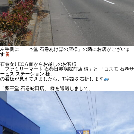
左手側に「一本堂 石巻あけぼの店様」の隣にお店がございま
す
石巻女川IC方面からお越しのお客様
「ファミリーマート 石巻日赤病院前店 様」と 「コスモ 石巻サ
ービス ステーション 様」
の看板が見えてきましたら、T字路を右折します
「薬王堂 石巻蛇田店」 様を通過しまして、