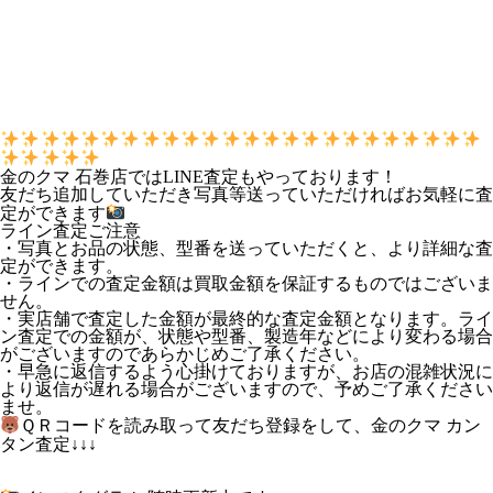
金のクマ 石巻店ではLINE査定もやっております！
友だち追加していただき写真等送っていただければお気軽に査
定ができます
ライン査定ご注意
・写真とお品の状態、型番を送っていただくと、より詳細な査
定ができます。
・ラインでの査定金額は買取金額を保証するものではございま
せん。
・実店舗で査定した金額が最終的な査定金額となります。ライ
ン査定での金額が、状態や型番、製造年などにより変わる場合
がございますのであらかじめご了承ください。
・早急に返信するよう心掛けておりますが、お店の混雑状況に
より返信が遅れる場合がございますので、予めご了承ください
ませ。
ＱＲコードを読み取って友だち登録をして、金のクマ カン
タン査定↓↓↓