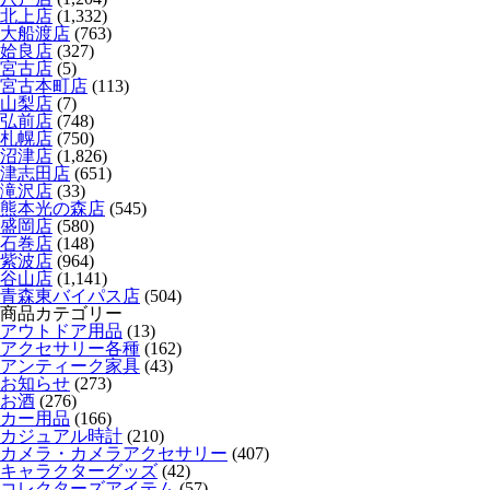
北上店
(1,332)
大船渡店
(763)
姶良店
(327)
宮古店
(5)
宮古本町店
(113)
山梨店
(7)
弘前店
(748)
札幌店
(750)
沼津店
(1,826)
津志田店
(651)
滝沢店
(33)
熊本光の森店
(545)
盛岡店
(580)
石巻店
(148)
紫波店
(964)
谷山店
(1,141)
青森東バイパス店
(504)
商品カテゴリー
アウトドア用品
(13)
アクセサリー各種
(162)
アンティーク家具
(43)
お知らせ
(273)
お酒
(276)
カー用品
(166)
カジュアル時計
(210)
カメラ・カメラアクセサリー
(407)
キャラクターグッズ
(42)
コレクターズアイテム
(57)