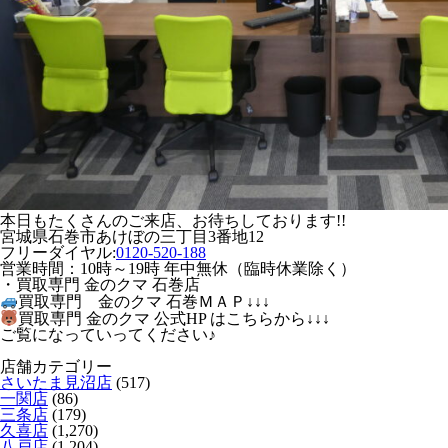
本日もたくさんのご来店、お待ちしております!!
宮城県石巻市あけぼの三丁目3番地12
フリーダイヤル:
0120-520-188
営業時間：10時～19時 年中無休（臨時休業除く）
・買取専門 金のクマ 石巻店
買取専門 金のクマ 石巻ＭＡＰ↓↓↓
買取専門 金のクマ 公式HP はこちらから↓↓↓
ご覧になっていってください♪
店舗カテゴリー
さいたま見沼店
(517)
一関店
(86)
三条店
(179)
久喜店
(1,270)
八戸店
(1,204)