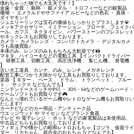
壊れちゃった物でも大丈夫です！】
金歯・金貨 ・ 銀杯 ・ 銀メダル ・ トロフィーなどの銀製品
珊瑚 ・ エメラルドやサファイア ルビーなどの色石 ・ 真珠・
ダイヤモンド
ジュエリーリングは宝石の価値もしっかりとプラスします💎
メッキアクセサリー、イミテーション、ブローチ、フェイクパ
ール、カフス、ネクタイピン、パワーストーンのブレスレット
やネックレスもお買取りしております。
カメラ・ カメラレンズ ・ コンパクトカメラ ・ デジタルカメ
ラも高価買取♪
本体のみ、レンズのみももちろん大歓迎です📸
マキタ、ハイコーキなどの電動工具 【インパクトドライバー
、 研磨工具 、切断工具 、 高圧洗浄機 、 集じん機 、 発電機
】
古い大工道具、カンナ、のみ、レンチ、メガネレンチ
配管工事につかう大掛かりな工具もお買取りしております。
楽器 【 ギター 、 ベース 、 ドラム 、 トランペット 、 フルー
ト 、 サックス などなんでも】
ニンテンドースイッチやPS5 ・ 3DS・64などのゲームハード・
ゲームソフトもお買取りです🎮
なんとっ壊れているゲーム機やレトロなゲーム機もお買取りい
たします!!
カーナビなどのカー用品・アンティーク品
ウエッジウッド や マイセン などブランド食器
テレビ や 電子レンジ ・ ポット などの家電製品は未使用品、
中古品どちらもお買取りしております♪
フィギュアや懐かしの昭和レトロおもちゃ【ゴジラ、仮面ライ
ダー、リカちゃん、超合金のおもちゃ などなんでも】