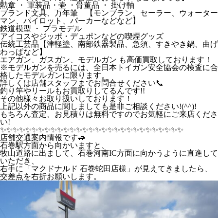
勲章 ・ 軍装品・壷 ・骨董品 ・ 掛け軸
ブランド文具、万年筆 【モンブラン、セーラー、ウォーター
マン、パイロット、パーカーなどなど】
鉄道模型 ・ プラモデル
アイコスやジッポ・デュポンなどの喫煙グッズ
伝統工芸品【津軽塗、南部鉄器製品、急須、すきやき鍋、曲げ
わっぱなど】
エアガン、ガスガン、モデルガン も高価買取しております！
※モデルガンを売るには、全日本トイガン安全協会の検査に合
格したモデルガンに限ります。
詳しくは店舗スタッフまでお問合せください📞
釣り竿やリールもお買取りしてるんです!!
その他様々お取り扱いしております！
上記以外の商品に関しましても是非ご相談ください!(^^)!
もちろん査定、お見積りは無料ですのでお気軽にご来店くださ
い!
✨️✨️✨️✨️✨️✨️✨️✨️✨️✨️✨️✨️✨️✨️✨️✨️✨️✨️✨️✨️✨️✨️✨️✨️✨️✨️✨️✨️✨️
店舗交通案内情報です🚙
石巻駅方面から向かいますと、
牧山道路に出まして、石巻河南IC方面に向かうように直進して
いただき、
右手に「マクドナルド 石巻蛇田店様」が見えてきましたら、
交差点を右折お願いします。