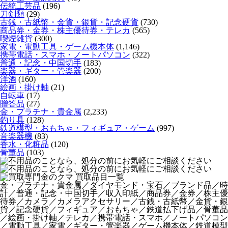
伝統工芸品
(196)
刀剣類
(29)
古銭・古紙幣・金貨・銀貨・記念硬貨
(730)
商品券・金券・株主優待券・テレカ
(565)
喫煙雑貨
(300)
家電・電動工具・ゲーム機本体
(1,146)
携帯電話・スマホ・ノートパソコン
(322)
普通・記念・中国切手
(183)
楽器・ギター・管楽器
(200)
洋酒
(160)
絵画・掛け軸
(21)
自転車
(17)
贈答品
(27)
金・プラチナ・貴金属
(2,233)
釣り具
(128)
鉄道模型・おもちゃ・フィギュア・ゲーム
(997)
音楽器機
(83)
香水・化粧品
(120)
骨董品
(103)
金・プラチナ・貴金属／ダイヤモンド・宝石／ブランド品／時
計／普通・記念・中国切手／収入印紙／商品券／金券／株主優
待券／カメラ／カメラアクセサリー／古銭・古紙幣／金貨・銀
貨／記念硬貨／フィギュア／おもちゃ／鉄道払下げ品／骨董品
／絵画・掛け軸／テレカ／携帯電話・スマホ／ノートパソコン
／電動工具／家電／ギター・管楽器／ゲーム機本体／鉄道模型