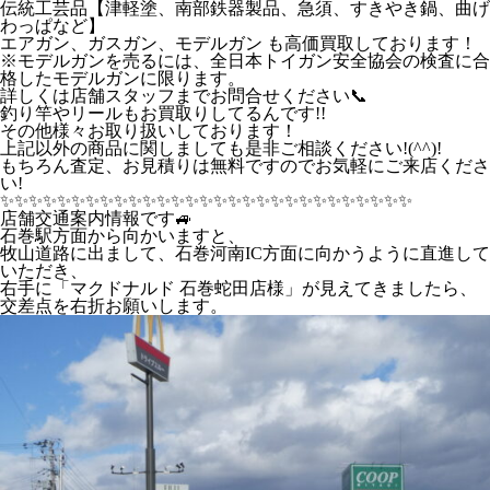
伝統工芸品【津軽塗、南部鉄器製品、急須、すきやき鍋、曲げ
わっぱなど】
エアガン、ガスガン、モデルガン も高価買取しております！
※モデルガンを売るには、全日本トイガン安全協会の検査に合
格したモデルガンに限ります。
詳しくは店舗スタッフまでお問合せください📞
釣り竿やリールもお買取りしてるんです!!
その他様々お取り扱いしております！
上記以外の商品に関しましても是非ご相談ください!(^^)!
もちろん査定、お見積りは無料ですのでお気軽にご来店くださ
い!
✨️✨️✨️✨️✨️✨️✨️✨️✨️✨️✨️✨️✨️✨️✨️✨️✨️✨️✨️✨️✨️✨️✨️✨️✨️✨️✨️✨️✨️
店舗交通案内情報です🚙
石巻駅方面から向かいますと、
牧山道路に出まして、石巻河南IC方面に向かうように直進して
いただき、
右手に「マクドナルド 石巻蛇田店様」が見えてきましたら、
交差点を右折お願いします。