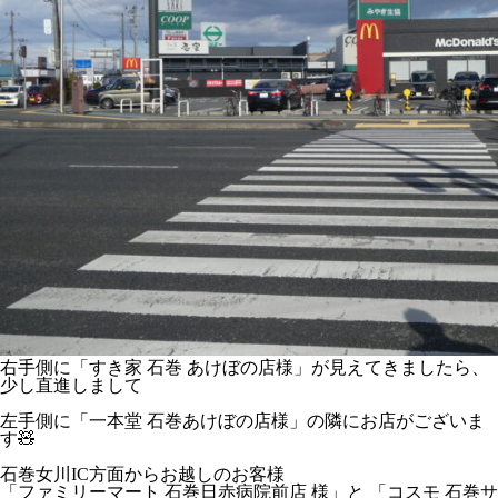
右手側に「すき家 石巻 あけぼの店様」が見えてきましたら、
少し直進しまして
左手側に「一本堂 石巻あけぼの店様」の隣にお店がございま
す🧸
石巻女川IC方面からお越しのお客様
「ファミリーマート 石巻日赤病院前店 様」と 「コスモ 石巻サ