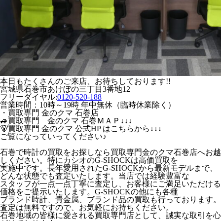
本日もたくさんのご来店、お待ちしております!!
宮城県石巻市あけぼの三丁目3番地12
フリーダイヤル:
0120-520-188
営業時間：10時～19時 年中無休（臨時休業除く）
・買取専門 金のクマ 石巻店
🚙買取専門 金のクマ 石巻ＭＡＰ↓↓↓
🐻買取専門 金のクマ 公式HP はこちらから↓↓↓
ご覧になっていってください♪
石巻で時計の買取をお探しなら買取専門金のクマ石巻店へお越
しください。特にカシオのG-SHOCKは高価買取を
実施中です。長年愛用されたG-SHOCKから最新モデルまで、
どんな状態でも査定いたします。当店では経験豊富な
スタッフが一点一点丁寧に査定し、お客様にご満足いただける
価格をご提示いたします。G-SHOCKの他にも各種
ブランド時計、貴金属、ブランド品の買取も行っております。
査定は無料ですので、お気軽にお持ちください。
石巻地域の皆様に愛される買取専門店として、誠実な取引を心