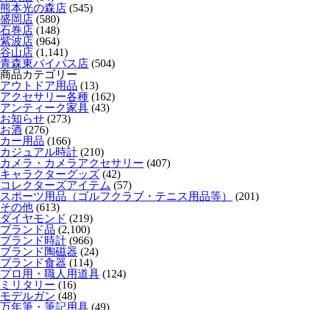
熊本光の森店
(545)
盛岡店
(580)
石巻店
(148)
紫波店
(964)
谷山店
(1,141)
青森東バイパス店
(504)
商品カテゴリー
アウトドア用品
(13)
アクセサリー各種
(162)
アンティーク家具
(43)
お知らせ
(273)
お酒
(276)
カー用品
(166)
カジュアル時計
(210)
カメラ・カメラアクセサリー
(407)
キャラクターグッズ
(42)
コレクターズアイテム
(57)
スポーツ用品（ゴルフクラブ・テニス用品等）
(201)
その他
(613)
ダイヤモンド
(219)
ブランド品
(2,100)
ブランド時計
(966)
ブランド陶磁器
(24)
ブランド食器
(114)
プロ用・職人用道具
(124)
ミリタリー
(16)
モデルガン
(48)
万年筆・筆記用具
(49)