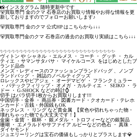
📸インスタグラム 随時更新中です
🐻買取専門 金のクマ 石巻店のお買取り情報やお得な情報を更
新しておりますのでフォローお願いします♪
🐻買取専門 金のクマ 公式HP はこちらから↓↓↓
🐻買取専門金のクマ 石巻店の過去のお買取り実績はこちら↓↓↓
✨️✨️✨️✨️✨️✨️✨️✨️✨️✨️✨️✨️✨️✨️✨️✨️✨️✨️✨️✨️✨️✨️✨️✨️✨️✨️✨️✨️✨️
ヴィトン や シャネル ・エルメス ・ コーチ ・ グッチ ・ カル
ティエ ・サマンサタバサ・ マイケルコース をはじめとしたブ
ランド品👜
メンズ・レディースのファッションブランドバッグ 、ノンブ
ランドバッグ ・ 雑誌のノベルティグッズ
ロレックスやピアジェ ・ オーデマピゲ ・ フランクミュラー
・ パテックフィリップ・ オメガ ・カルティエ ・ SEIKO ・ ラ
ドー ・ G-SHOCK などの時計⌚
切手 はバラ切手1枚からお買取りします!!!
中国切手・金券 ・ 商品券・図書カード・クオカード・テレホ
ンカード・古銭・外国銭もOK
ネックレス ・ リング など貴金属 【変色や切れちゃった物・
壊れちゃった物でも大丈夫です！】
金歯・金貨 ・ 銀杯 ・ 銀メダル ・ トロフィーなどの銀製品
珊瑚 ・ エメラルドやサファイア ルビーなどの色石 ・ 真珠・
ダイヤモンド
ジュエリーリングは宝石の価値もしっかりとプラスします💎