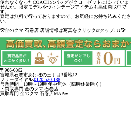
使わなくなったCOACHのバッグがクローゼットに眠っていま
せんか。限定モデルやヴィンテージアイテムも高価買取中で
す。
査定は無料で行っておりますので、お気軽にお持ち込みくださ
い。
🐻金のクマ 石巻店 店舗情報は写真をクリックorタップ↓↓↓🐻
〒986-0862
宮城県石巻市あけぼの三丁目3番地12
フリーダイヤル:
0120-520-188
営業時間：10時～19時 年中無休（臨時休業除く）
・買取専門 金のクマ 石巻店
買取専門 金のクマ 石巻店MAP🚙