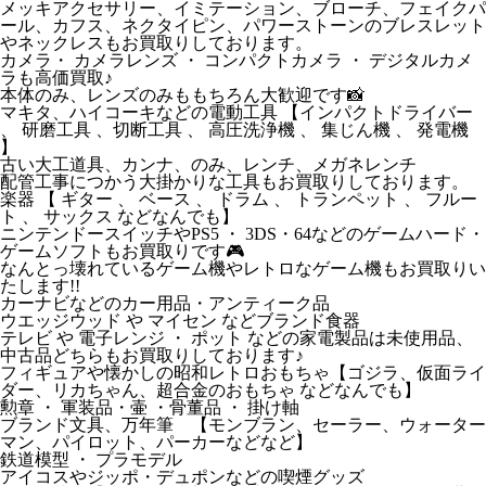
メッキアクセサリー、イミテーション、ブローチ、フェイクパ
ール、カフス、ネクタイピン、パワーストーンのブレスレット
やネックレスもお買取りしております。
カメラ・ カメラレンズ ・ コンパクトカメラ ・ デジタルカメ
ラも高価買取♪
本体のみ、レンズのみももちろん大歓迎です📸
マキタ、ハイコーキなどの電動工具 【インパクトドライバー
、 研磨工具 、切断工具 、 高圧洗浄機 、 集じん機 、 発電機
】
古い大工道具、カンナ、のみ、レンチ、メガネレンチ
配管工事につかう大掛かりな工具もお買取りしております。
楽器 【 ギター 、 ベース 、 ドラム 、 トランペット 、 フルー
ト 、 サックス などなんでも】
ニンテンドースイッチやPS5 ・ 3DS・64などのゲームハード・
ゲームソフトもお買取りです🎮
なんとっ壊れているゲーム機やレトロなゲーム機もお買取りい
たします!!
カーナビなどのカー用品・アンティーク品
ウエッジウッド や マイセン などブランド食器
テレビ や 電子レンジ ・ ポット などの家電製品は未使用品、
中古品どちらもお買取りしております♪
フィギュアや懐かしの昭和レトロおもちゃ【ゴジラ、仮面ライ
ダー、リカちゃん、超合金のおもちゃ などなんでも】
勲章 ・ 軍装品・壷 ・骨董品 ・ 掛け軸
ブランド文具、万年筆 【モンブラン、セーラー、ウォーター
マン、パイロット、パーカーなどなど】
鉄道模型 ・ プラモデル
アイコスやジッポ・デュポンなどの喫煙グッズ