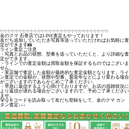
✨️✨️✨️✨️✨️✨️✨️✨️✨️✨️✨️✨️✨️✨️✨️✨️✨️✨️✨️✨️✨️✨️✨️✨️✨️✨️✨️✨️✨️
金のクマ 石巻店ではLINE査定もやっております！
友だち追加していただき写真等送っていただければお気軽に査
定ができます📸
ライン査定ご注意
・写真とお品の状態、型番を送っていただくと、より詳細な査
定ができます。
・ラインでの査定金額は買取金額を保証するものではございま
せん。
・実店舗で査定した金額が最終的な査定金額となります。ライ
ン査定での金額が、状態や型番、製造年などにより変わる場合
がございますのであらかじめご了承ください。
・早急に返信するよう心掛けておりますが、お店の混雑状況に
より返信が遅れる場合がございますので、予めご了承ください
ませ。
🐻ＱＲコードを読み取って友だち登録をして、金のクマ カン
タン査定↓↓↓