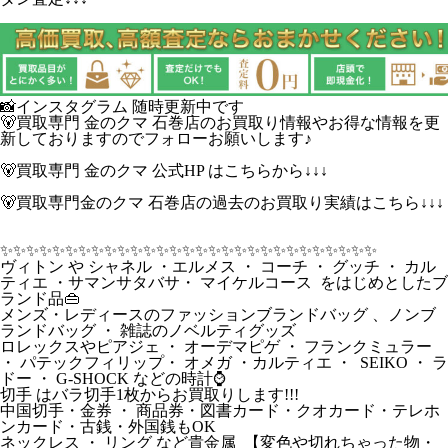
📸インスタグラム 随時更新中です
🐻買取専門 金のクマ 石巻店のお買取り情報やお得な情報を更
新しておりますのでフォローお願いします♪
🐻買取専門 金のクマ 公式HP はこちらから↓↓↓
🐻買取専門金のクマ 石巻店の過去のお買取り実績はこちら↓↓↓
✨️✨️✨️✨️✨️✨️✨️✨️✨️✨️✨️✨️✨️✨️✨️✨️✨️✨️✨️✨️✨️✨️✨️✨️✨️✨️✨️✨️✨️
ヴィトン や シャネル ・エルメス ・ コーチ ・ グッチ ・ カル
ティエ ・サマンサタバサ・ マイケルコース をはじめとしたブ
ランド品👜
メンズ・レディースのファッションブランドバッグ 、ノンブ
ランドバッグ ・ 雑誌のノベルティグッズ
ロレックスやピアジェ ・ オーデマピゲ ・ フランクミュラー
・ パテックフィリップ・ オメガ ・カルティエ ・ SEIKO ・ ラ
ドー ・ G-SHOCK などの時計⌚
切手 はバラ切手1枚からお買取りします!!!
中国切手・金券 ・ 商品券・図書カード・クオカード・テレホ
ンカード・古銭・外国銭もOK
ネックレス ・ リング など貴金属 【変色や切れちゃった物・