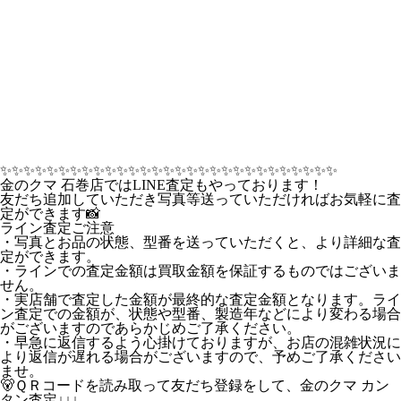
✨️✨️✨️✨️✨️✨️✨️✨️✨️✨️✨️✨️✨️✨️✨️✨️✨️✨️✨️✨️✨️✨️✨️✨️✨️✨️✨️✨️✨️
金のクマ 石巻店ではLINE査定もやっております！
友だち追加していただき写真等送っていただければお気軽に査
定ができます📸
ライン査定ご注意
・写真とお品の状態、型番を送っていただくと、より詳細な査
定ができます。
・ラインでの査定金額は買取金額を保証するものではございま
せん。
・実店舗で査定した金額が最終的な査定金額となります。ライ
ン査定での金額が、状態や型番、製造年などにより変わる場合
がございますのであらかじめご了承ください。
・早急に返信するよう心掛けておりますが、お店の混雑状況に
より返信が遅れる場合がございますので、予めご了承ください
ませ。
🐻ＱＲコードを読み取って友だち登録をして、金のクマ カン
タン査定↓↓↓