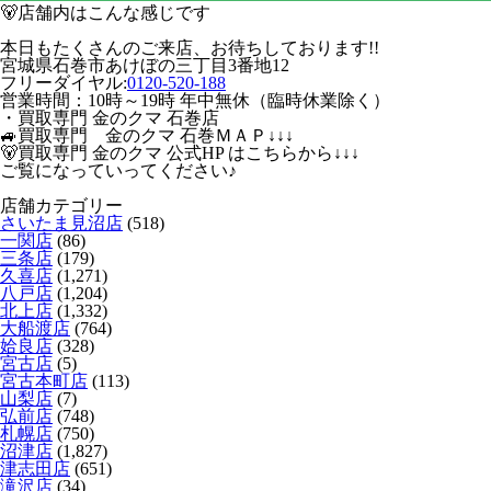
🐻店舗内はこんな感じです
本日もたくさんのご来店、お待ちしております!!
宮城県石巻市あけぼの三丁目3番地12
フリーダイヤル:
0120-520-188
営業時間：10時～19時 年中無休（臨時休業除く）
・買取専門 金のクマ 石巻店
🚙買取専門 金のクマ 石巻ＭＡＰ↓↓↓
🐻買取専門 金のクマ 公式HP はこちらから↓↓↓
ご覧になっていってください♪
店舗カテゴリー
さいたま見沼店
(518)
一関店
(86)
三条店
(179)
久喜店
(1,271)
八戸店
(1,204)
北上店
(1,332)
大船渡店
(764)
姶良店
(328)
宮古店
(5)
宮古本町店
(113)
山梨店
(7)
弘前店
(748)
札幌店
(750)
沼津店
(1,827)
津志田店
(651)
滝沢店
(34)