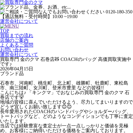
運営会社について
TOP
買取までの流れ
店舗のご案内
よくあるご質問
お問い合わせ
運営会社について
買取専門 金のクマ 石巻店🧸 COACHのバッグ 高価買取実施中
です♪
2026年04月15日
ブランド品
石巻市、河南町、桃生町、北上町、雄勝町、牡鹿町、東松島
市、南三陸町、女川町、登米市豊里 などの皆様!!
こんにちは♪ 「キンクマ」でおなじみの買取専門 金のクマ 石
巻店です🐻
地域の皆様に喜んでいただけるよう、尽力してまいりますので
どうぞ宜しくお願い致します😊😊
長年愛用されたCOACHのハンドバッグやショルダーバッグ、
トートバッグなど、どのようなコンディションでも丁寧に査定
いたします。
当店では経験豊富な査定士が一点一点しっかりと価値を見極
め、お客様にご納得いただける価格をご案内しております。