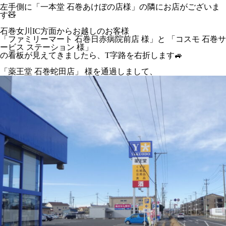
左手側に「一本堂 石巻あけぼの店様」の隣にお店がございま
す🧸
石巻女川IC方面からお越しのお客様
「ファミリーマート 石巻日赤病院前店 様」と 「コスモ 石巻サ
ービス ステーション 様」
の看板が見えてきましたら、T字路を右折します🚙
「薬王堂 石巻蛇田店」 様を通過しまして、