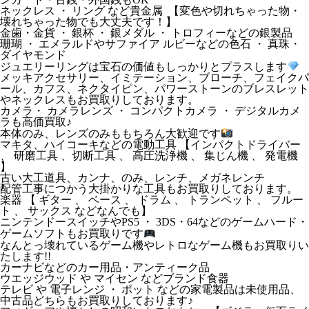
ネックレス ・ リング など貴金属 【変色や切れちゃった物・
壊れちゃった物でも大丈夫です！】
金歯・金貨 ・ 銀杯 ・ 銀メダル ・ トロフィーなどの銀製品
珊瑚 ・ エメラルドやサファイア ルビーなどの色石 ・ 真珠・
ダイヤモンド
ジュエリーリングは宝石の価値もしっかりとプラスします
メッキアクセサリー、イミテーション、ブローチ、フェイクパ
ール、カフス、ネクタイピン、パワーストーンのブレスレット
やネックレスもお買取りしております。
カメラ・ カメラレンズ ・ コンパクトカメラ ・ デジタルカメ
ラも高価買取♪
本体のみ、レンズのみももちろん大歓迎です
マキタ、ハイコーキなどの電動工具 【インパクトドライバー
、 研磨工具 、切断工具 、 高圧洗浄機 、 集じん機 、 発電機
】
古い大工道具、カンナ、のみ、レンチ、メガネレンチ
配管工事につかう大掛かりな工具もお買取りしております。
楽器 【 ギター 、 ベース 、 ドラム 、 トランペット 、 フルー
ト 、 サックス などなんでも】
ニンテンドースイッチやPS5 ・ 3DS・64などのゲームハード・
ゲームソフトもお買取りです
なんとっ壊れているゲーム機やレトロなゲーム機もお買取りい
たします!!
カーナビなどのカー用品・アンティーク品
ウエッジウッド や マイセン などブランド食器
テレビ や 電子レンジ ・ ポット などの家電製品は未使用品、
中古品どちらもお買取りしております♪