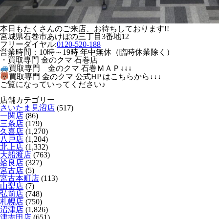
本日もたくさんのご来店、お待ちしております!!
宮城県石巻市あけぼの三丁目3番地12
フリーダイヤル:
0120-520-188
営業時間：10時～19時 年中無休（臨時休業除く）
・買取専門 金のクマ 石巻店
買取専門 金のクマ 石巻ＭＡＰ↓↓↓
買取専門 金のクマ 公式HP はこちらから↓↓↓
ご覧になっていってください♪
店舗カテゴリー
さいたま見沼店
(517)
一関店
(86)
三条店
(179)
久喜店
(1,270)
八戸店
(1,204)
北上店
(1,332)
大船渡店
(763)
姶良店
(327)
宮古店
(5)
宮古本町店
(113)
山梨店
(7)
弘前店
(748)
札幌店
(750)
沼津店
(1,826)
津志田店
(651)