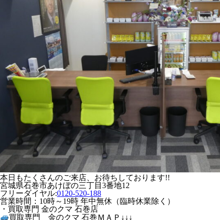
本日もたくさんのご来店、お待ちしております!!
宮城県石巻市あけぼの三丁目3番地12
フリーダイヤル:
0120-520-188
営業時間：10時～19時 年中無休（臨時休業除く）
・買取専門 金のクマ 石巻店
買取専門 金のクマ 石巻ＭＡＰ↓↓↓