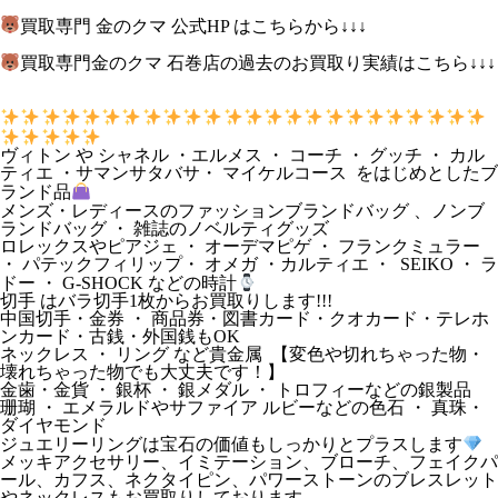
買取専門 金のクマ 公式HP はこちらから↓↓↓
買取専門金のクマ 石巻店の過去のお買取り実績はこちら↓↓↓
ヴィトン や シャネル ・エルメス ・ コーチ ・ グッチ ・ カル
ティエ ・サマンサタバサ・ マイケルコース をはじめとしたブ
ランド品
メンズ・レディースのファッションブランドバッグ 、ノンブ
ランドバッグ ・ 雑誌のノベルティグッズ
ロレックスやピアジェ ・ オーデマピゲ ・ フランクミュラー
・ パテックフィリップ・ オメガ ・カルティエ ・ SEIKO ・ ラ
ドー ・ G-SHOCK などの時計
切手 はバラ切手1枚からお買取りします!!!
中国切手・金券 ・ 商品券・図書カード・クオカード・テレホ
ンカード・古銭・外国銭もOK
ネックレス ・ リング など貴金属 【変色や切れちゃった物・
壊れちゃった物でも大丈夫です！】
金歯・金貨 ・ 銀杯 ・ 銀メダル ・ トロフィーなどの銀製品
珊瑚 ・ エメラルドやサファイア ルビーなどの色石 ・ 真珠・
ダイヤモンド
ジュエリーリングは宝石の価値もしっかりとプラスします
メッキアクセサリー、イミテーション、ブローチ、フェイクパ
ール、カフス、ネクタイピン、パワーストーンのブレスレット
やネックレスもお買取りしております。