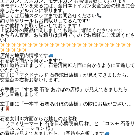
エアガン、ガスガン、モデルガン も高価買取しております！
※モデルガンを売るには、全日本トイガン安全協会の検査に合
格したモデルガンに限ります。
詳しくは店舗スタッフまでお問合せください
釣り竿やリールもお買取りしてるんです!!
その他様々お取り扱いしております！
上記以外の商品に関しましても是非ご相談ください!(^^)!
もちろん査定、お見積りは無料ですのでお気軽にご来店くださ
い!
店舗交通案内情報です
石巻駅方面から向かいますと、
牧山道路に出まして、石巻河南IC方面に向かうように直進して
いただき、
右手に「マクドナルド 石巻蛇田店様」が見えてきましたら、
交差点を右折お願いします。
右手側に「すき家 石巻 あけぼの店様」が見えてきましたら、
少し直進しまして
左手側に「一本堂 石巻あけぼの店様」の隣にお店がございま
す
石巻女川IC方面からお越しのお客様
「ファミリーマート 石巻日赤病院前店 様」と 「コスモ 石巻サ
ービス ステーション 様」
の看板が見えてきましたら、T字路を右折します