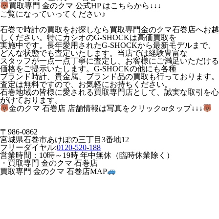
買取専門 金のクマ 公式HP はこちらから↓↓↓
ご覧になっていってください♪
石巻で時計の買取をお探しなら買取専門金のクマ石巻店へお越
しください。特にカシオのG-SHOCKは高価買取を
実施中です。長年愛用されたG-SHOCKから最新モデルまで、
どんな状態でも査定いたします。当店では経験豊富な
スタッフが一点一点丁寧に査定し、お客様にご満足いただける
価格をご提示いたします。G-SHOCKの他にも各種
ブランド時計、貴金属、ブランド品の買取も行っております。
査定は無料ですので、お気軽にお持ちください。
石巻地域の皆様に愛される買取専門店として、誠実な取引を心
がけております。
金のクマ 石巻店 店舗情報は写真をクリックorタップ↓↓↓
〒986-0862
宮城県石巻市あけぼの三丁目3番地12
フリーダイヤル:
0120-520-188
営業時間：10時～19時 年中無休（臨時休業除く）
・買取専門 金のクマ 石巻店
買取専門 金のクマ 石巻店MAP