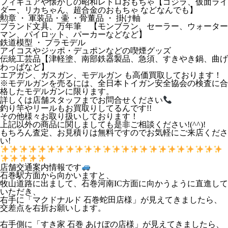
フィギュアや懐かしの昭和レトロおもちゃ【ゴジラ、仮面ライ
ダー、リカちゃん、超合金のおもちゃ などなんでも】
勲章 ・ 軍装品・壷 ・骨董品 ・ 掛け軸
ブランド文具、万年筆 【モンブラン、セーラー、ウォーター
マン、パイロット、パーカーなどなど】
鉄道模型 ・ プラモデル
アイコスやジッポ・デュポンなどの喫煙グッズ
伝統工芸品【津軽塗、南部鉄器製品、急須、すきやき鍋、曲げ
わっぱなど】
エアガン、ガスガン、モデルガン も高価買取しております！
※モデルガンを売るには、全日本トイガン安全協会の検査に合
格したモデルガンに限ります。
詳しくは店舗スタッフまでお問合せください
釣り竿やリールもお買取りしてるんです!!
その他様々お取り扱いしております！
上記以外の商品に関しましても是非ご相談ください!(^^)!
もちろん査定、お見積りは無料ですのでお気軽にご来店くださ
い!
店舗交通案内情報です
石巻駅方面から向かいますと、
牧山道路に出まして、石巻河南IC方面に向かうように直進して
いただき、
右手に「マクドナルド 石巻蛇田店様」が見えてきましたら、
交差点を右折お願いします。
右手側に「すき家 石巻 あけぼの店様」が見えてきましたら、