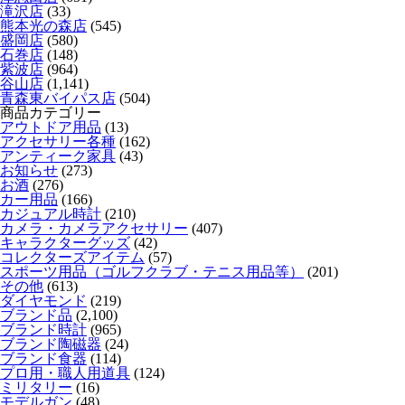
滝沢店
(33)
熊本光の森店
(545)
盛岡店
(580)
石巻店
(148)
紫波店
(964)
谷山店
(1,141)
青森東バイパス店
(504)
商品カテゴリー
アウトドア用品
(13)
アクセサリー各種
(162)
アンティーク家具
(43)
お知らせ
(273)
お酒
(276)
カー用品
(166)
カジュアル時計
(210)
カメラ・カメラアクセサリー
(407)
キャラクターグッズ
(42)
コレクターズアイテム
(57)
スポーツ用品（ゴルフクラブ・テニス用品等）
(201)
その他
(613)
ダイヤモンド
(219)
ブランド品
(2,100)
ブランド時計
(965)
ブランド陶磁器
(24)
ブランド食器
(114)
プロ用・職人用道具
(124)
ミリタリー
(16)
モデルガン
(48)