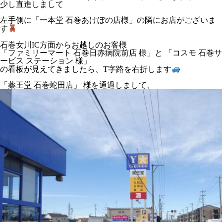
少し直進しまして
左手側に「一本堂 石巻あけぼの店様」の隣にお店がございま
す
石巻女川IC方面からお越しのお客様
「ファミリーマート 石巻日赤病院前店 様」と 「コスモ 石巻サ
ービス ステーション 様」
の看板が見えてきましたら、T字路を右折します
「薬王堂 石巻蛇田店」 様を通過しまして、