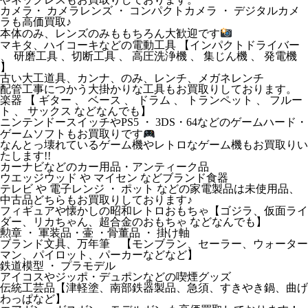
カメラ・ カメラレンズ ・ コンパクトカメラ ・ デジタルカメ
ラも高価買取♪
本体のみ、レンズのみももちろん大歓迎です
マキタ、ハイコーキなどの電動工具 【インパクトドライバー
、 研磨工具 、切断工具 、 高圧洗浄機 、 集じん機 、 発電機
】
古い大工道具、カンナ、のみ、レンチ、メガネレンチ
配管工事につかう大掛かりな工具もお買取りしております。
楽器 【 ギター 、 ベース 、 ドラム 、 トランペット 、 フルー
ト 、 サックス などなんでも】
ニンテンドースイッチやPS5 ・ 3DS・64などのゲームハード・
ゲームソフトもお買取りです
なんとっ壊れているゲーム機やレトロなゲーム機もお買取りい
たします!!
カーナビなどのカー用品・アンティーク品
ウエッジウッド や マイセン などブランド食器
テレビ や 電子レンジ ・ ポット などの家電製品は未使用品、
中古品どちらもお買取りしております♪
フィギュアや懐かしの昭和レトロおもちゃ【ゴジラ、仮面ライ
ダー、リカちゃん、超合金のおもちゃ などなんでも】
勲章 ・ 軍装品・壷 ・骨董品 ・ 掛け軸
ブランド文具、万年筆 【モンブラン、セーラー、ウォーター
マン、パイロット、パーカーなどなど】
鉄道模型 ・ プラモデル
アイコスやジッポ・デュポンなどの喫煙グッズ
伝統工芸品【津軽塗、南部鉄器製品、急須、すきやき鍋、曲げ
わっぱなど】