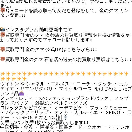
より返信が遅れる場合がございますので、予めご了承ください
ませ。
ＱＲコードを読み取って友だち登録をして、金のクマ カン
タン査定↓↓↓
インスタグラム 随時更新中です
買取専門 金のクマ 石巻店のお買取り情報やお得な情報を更
新しておりますのでフォローお願いします♪
買取専門 金のクマ 公式HP はこちらから↓↓↓
買取専門金のクマ 石巻店の過去のお買取り実績はこちら↓↓↓
ヴィトン や シャネル ・エルメス ・ コーチ ・ グッチ ・ カル
ティエ ・サマンサタバサ・ マイケルコース をはじめとしたブ
ランド品
メンズ・レディースのファッションブランドバッグ 、ノンブ
ランドバッグ ・ 雑誌のノベルティグッズ
ロレックスやピアジェ ・ オーデマピゲ ・ フランクミュラー
・ パテックフィリップ・ オメガ ・カルティエ ・ SEIKO ・ ラ
ドー ・ G-SHOCK などの時計
切手 はバラ切手1枚からお買取りします!!!
中国切手・金券 ・ 商品券・図書カード・クオカード・テレホ
ンカード・古銭・外国銭もOK