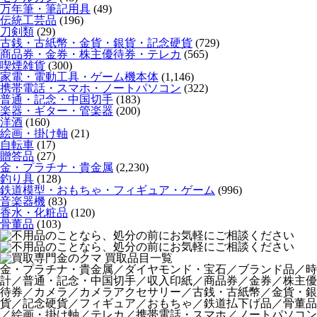
万年筆・筆記用具
(49)
伝統工芸品
(196)
刀剣類
(29)
古銭・古紙幣・金貨・銀貨・記念硬貨
(729)
商品券・金券・株主優待券・テレカ
(565)
喫煙雑貨
(300)
家電・電動工具・ゲーム機本体
(1,146)
携帯電話・スマホ・ノートパソコン
(322)
普通・記念・中国切手
(183)
楽器・ギター・管楽器
(200)
洋酒
(160)
絵画・掛け軸
(21)
自転車
(17)
贈答品
(27)
金・プラチナ・貴金属
(2,230)
釣り具
(128)
鉄道模型・おもちゃ・フィギュア・ゲーム
(996)
音楽器機
(83)
香水・化粧品
(120)
骨董品
(103)
金・プラチナ・貴金属／ダイヤモンド・宝石／ブランド品／時
計／普通・記念・中国切手／収入印紙／商品券／金券／株主優
待券／カメラ／カメラアクセサリー／古銭・古紙幣／金貨・銀
貨／記念硬貨／フィギュア／おもちゃ／鉄道払下げ品／骨董品
／絵画・掛け軸／テレカ／携帯電話・スマホ／ノートパソコン