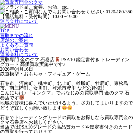
運営会社について
TOP
買取までの流れ
店舗のご案内
よくあるご質問
お問い合わせ
運営会社について
買取専門 金のクマ 石巻店
PSA10 鑑定書付き トレーディン
グカード 高価買取実施中です♪
2026年04月16日
鉄道模型・おもちゃ・フィギュア・ゲーム
石巻市、河南町、桃生町、北上町、雄勝町、牡鹿町、東松島
市、南三陸町、女川町、登米市豊里 などの皆様!!
こんにちは♪ 「キンクマ」でおなじみの買取専門 金のクマ 石
巻店です
地域の皆様に喜んでいただけるよう、尽力してまいりますので
どうぞ宜しくお願い致します
石巻でトレーディングカードの買取をお探しなら買取専門金の
クマ石巻店へお越しください。
当店ではPSA10グレードの高品質カードや鑑定書付きのカード
の買取を行っております。