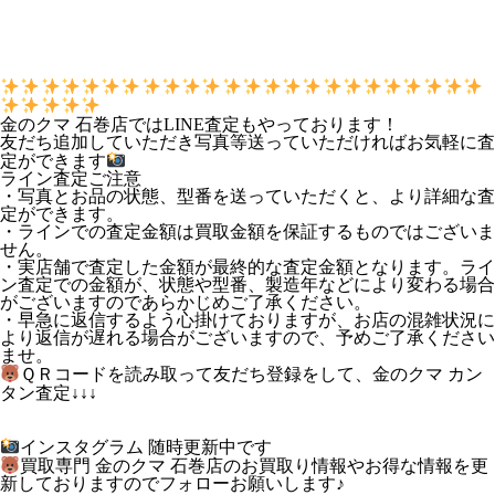
金のクマ 石巻店ではLINE査定もやっております！
友だち追加していただき写真等送っていただければお気軽に査
定ができます
ライン査定ご注意
・写真とお品の状態、型番を送っていただくと、より詳細な査
定ができます。
・ラインでの査定金額は買取金額を保証するものではございま
せん。
・実店舗で査定した金額が最終的な査定金額となります。ライ
ン査定での金額が、状態や型番、製造年などにより変わる場合
がございますのであらかじめご了承ください。
・早急に返信するよう心掛けておりますが、お店の混雑状況に
より返信が遅れる場合がございますので、予めご了承ください
ませ。
ＱＲコードを読み取って友だち登録をして、金のクマ カン
タン査定↓↓↓
インスタグラム 随時更新中です
買取専門 金のクマ 石巻店のお買取り情報やお得な情報を更
新しておりますのでフォローお願いします♪