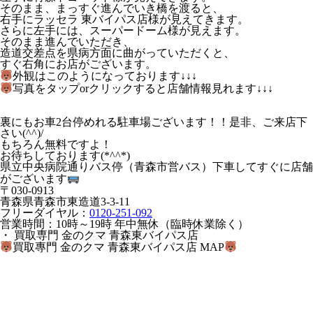
そのまま、まっすぐ進んでいき橋を渡ると、
右手にラッセラ 東バイパス店様が見えてきます。
さらに左手には、スーパードーム様が見えます。
そのまま進んでいただき、
造道交差点を県病方面に曲がっていただくと、
すぐ右角にお店がございます。
外観はこのようになっております↓↓↓
写真をタップorクリックすると店舗情報見れます↓↓↓
裏にもお車2台停めれる駐車場ございます！！是非、ご来店下
さい(^^)/
もちろん無料ですよ！
お待ちしております(*^^*)
県立中央病院通りバス停（青森市営バス）下車してすぐに店舗
がございます
〒030-0913
青森県青森市東造道3-3-11
フリーダイヤル：
0120-251-092
営業時間：10時～19時 年中無休（臨時休業除く）
・ 買取専門 金のクマ 青森東バイパス店
買取專門 金のクマ 青森東バイパス店 MAP