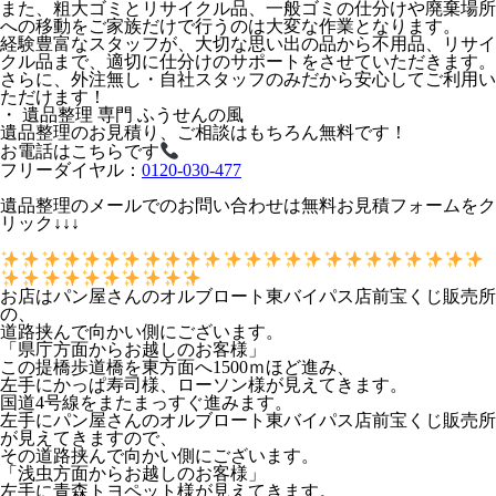
また、粗大ゴミとリサイクル品、一般ゴミの仕分けや廃棄場所
への移動をご家族だけで行うのは大変な作業となります。
経験豊富なスタッフが、大切な思い出の品から不用品、リサイ
クル品まで、適切に仕分けのサポートをさせていただきます。
さらに、外注無し・自社スタッフのみだから安心してご利用い
ただけます！
・ 遺品整理 専門 ふうせんの風
遺品整理のお見積り、ご相談はもちろん無料です！
お電話はこちらです
フリーダイヤル：
0120-030-477
遺品整理のメールでのお問い合わせは無料お見積フォームをク
リック↓↓↓
お店はパン屋さんのオルブロート東バイパス店前宝くじ販売所
の、
道路挟んで向かい側にございます。
「県庁方面からお越しのお客様」
この提橋歩道橋を東方面へ1500ｍほど進み、
左手にかっぱ寿司様、ローソン様が見えてきます。
国道4号線をまたまっすぐ進みます。
左手にパン屋さんのオルブロート東バイパス店前宝くじ販売所
が見えてきますので、
その道路挟んで向かい側にございます。
「浅虫方面からお越しのお客様」
左手に青森トヨペット様が見えてきます。