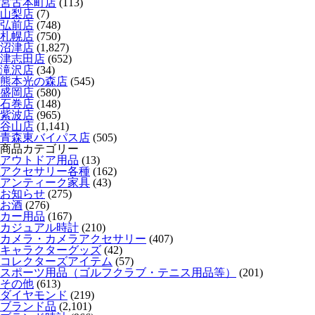
宮古本町店
(113)
山梨店
(7)
弘前店
(748)
札幌店
(750)
沼津店
(1,827)
津志田店
(652)
滝沢店
(34)
熊本光の森店
(545)
盛岡店
(580)
石巻店
(148)
紫波店
(965)
谷山店
(1,141)
青森東バイパス店
(505)
商品カテゴリー
アウトドア用品
(13)
アクセサリー各種
(162)
アンティーク家具
(43)
お知らせ
(275)
お酒
(276)
カー用品
(167)
カジュアル時計
(210)
カメラ・カメラアクセサリー
(407)
キャラクターグッズ
(42)
コレクターズアイテム
(57)
スポーツ用品（ゴルフクラブ・テニス用品等）
(201)
その他
(613)
ダイヤモンド
(219)
ブランド品
(2,101)