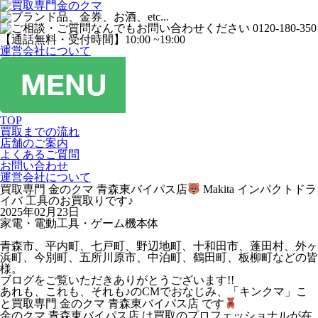
運営会社について
TOP
買取までの流れ
店舗のご案内
よくあるご質問
お問い合わせ
運営会社について
買取専門 金のクマ 青森東バイパス店
Makita インパクトドラ
イバ 工具のお買取りです♪
2025年02月23日
家電・電動工具・ゲーム機本体
青森市、平内町、七戸町、野辺地町、十和田市、蓬田村、外ヶ
浜町、今別町、五所川原市、中泊町、鶴田町、板柳町などの皆
様。
ブログをご覧いただきありがとうございます!!
あれも、これも、それも♪のCMでおなじみ、「キンクマ」こ
と買取専門 金のクマ 青森東バイパス店 です
金のクマ 青森東バイパス店 は買取のプロフェッショナルが在