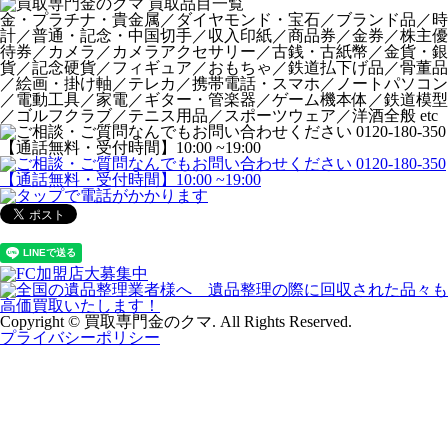
金・プラチナ・貴金属／ダイヤモンド・宝石／ブランド品／時
計／普通・記念・中国切手／収入印紙／商品券／金券／株主優
待券／カメラ／カメラアクセサリー／古銭・古紙幣／金貨・銀
貨／記念硬貨／フィギュア／おもちゃ／鉄道払下げ品／骨董品
／絵画・掛け軸／テレカ／携帯電話・スマホ／ノートパソコン
／電動工具／家電／ギター・管楽器／ゲーム機本体／鉄道模型
／ゴルフクラブ／テニス用品／スポーツウェア／洋酒全般 etc
Copyright © 買取専門金のクマ. All Rights Reserved.
プライバシーポリシー