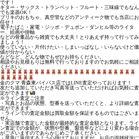
です！
ギター・サックス・トランペット・フルート・三味線でもなん
でも楽器OK！
ブリキのおもちゃ、真空管などのアンティーク物でも当店にお
任せ！
電子たばこ・家電・ジッポ・デュポン・ダンヒル等のライタ
ー、絵画や掛軸
などの骨董品から雑貨でも大丈夫！とりあえず持って行ってみ
ましょう！
使っていない・片付けたい・しまいっぱなし・いらないけど価
値が分からない
などなど、どんな物でもぜひお持ちください。
相談やお見積もりは無料で行っておりますのでお気軽にご相談
ください。
金のクマ 青森東バイパス店ではLINE査定やっております！
友だち追加していただき写真等送っていただければお気軽に査
定ができます
※ライン査定ご注意
・写真とお品の状態、型番を送っていただくと、より詳細な査
定ができます。
・ラインでの査定金額は買取金額を保証するものではございま
せん。
・実店舗で査定した金額が最終的な査定金額となります。ライ
ン査定での金額が、状態や型番、製造年などにより変わる場合
がございますのであらかじめご了承ください。
・早急に返信するよう心掛けておりますが、お店の混雑状況に