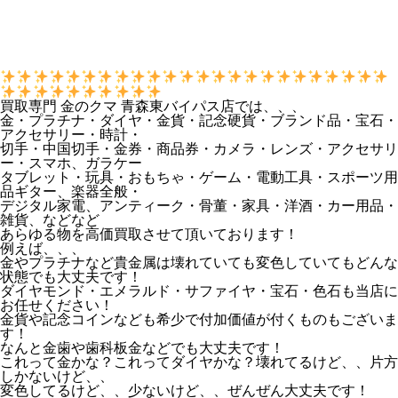
買取専門 金のクマ 青森東バイパス店では、、、
金・プラチナ・ダイヤ・金貨・記念硬貨・ブランド品・宝石・
アクセサリー・時計・
切手・中国切手・金券・商品券・カメラ・レンズ・アクセサリ
ー・スマホ、ガラケー
タブレット・玩具・おもちゃ・ゲーム・電動工具・スポーツ用
品ギター、楽器全般・
デジタル家電、アンティーク・骨董・家具・洋酒・カー用品・
雑貨、などなど
あらゆる物を高価買取させて頂いております！
例えば、、、
金やプラチナなど貴金属は壊れていても変色していてもどんな
状態でも大丈夫です！
ダイヤモンド・エメラルド・サファイヤ・宝石・色石も当店に
お任せください！
金貨や記念コインなども希少で付加価値が付くものもございま
す！
なんと金歯や歯科板金などでも大丈夫です！
これって金かな？これってダイヤかな？壊れてるけど、、片方
しかないけど、、
変色してるけど、、少ないけど、、ぜんぜん大丈夫です！