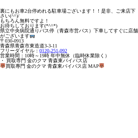
裏にもお車2台停めれる駐車場ございます！！是非、ご来店下
さい(^^)/
もちろん無料ですよ！
お待ちしております(*^^*)
県立中央病院通りバス停（青森市営バス）下車してすぐに店舗
がございます
〒030-0913
青森県青森市東造道3-3-11
フリーダイヤル：
0120-251-092
営業時間：10時～19時 年中無休（臨時休業除く）
・ 買取専門 金のクマ 青森東バイパス店
買取專門 金のクマ 青森東バイパス店 MAP