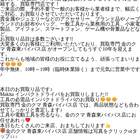
籍する、買取専門店です！
ご来店の際、予約不要で一般のお客様から業者様まで、幅広く
ご対応、お買取りさせていただいております。
貴金属やジュエリーなどのアクセサリー、ブランド品やノーブ
ランドのお財布やバッグ、一般工具から業務用の工具、小家電
製品、アイフォン、スマートフォン、ゲーム機や骨董品などな
ど。
お買取り品目は多数ございます!!
大変多くのお客様にご利用いただいており、買取専門 金のク
マ 青森東バイパス店 がオープンしてもうすぐ10年を迎えま
す。
これからも地域の皆様のお役に立てるよう、頑張ってまいりま
す
年中無休、10時～19時（臨時休業除く）まで元気に営業中です
♪
本日のお買取り品です♪
Makita インパクトドライバをお買取りしました!!
工具の必需品インパクトドライバのお買取り
買取専門 金のクマ 青森バイパス店 では、商品状態なども合わ
せてしっかりと査定します♪
工具や電動工具を売るなら、金のクマ 青森東バイパス店にお
任せあれっ
本日もたくさんのご来店、おまちしております
金のクマ 青森東バイパス店 店舗情報は写真をクリックorタ
ップ↓↓↓