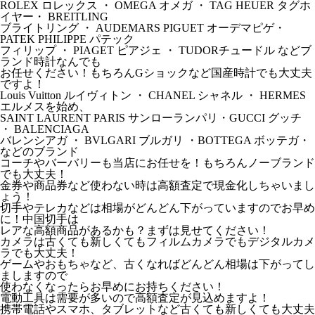
ROLEX ロレックス ・ OMEGA オメガ ・ TAG HEUER タグホ
イヤー・ BREITLING
ブライトリング ・ AUDEMARS PIGUET オーデマピゲ・
PATEK PHILIPPE パテック
フィリップ ・ PIAGET ピアジェ ・ TUDORチュードル などブ
ランド時計なんでも
お任せください！もちろんGショックなど国産時計でも大丈夫
ですよ！
Louis Vuitton ルイヴィトン ・ CHANEL シャネル ・ HERMES
エルメスを始め、
SAINT LAURENT PARIS サンローランパリ・GUCCI グッチ
・ BALENCIAGA
バレンシアガ ・ BVLGARI ブルガリ ・BOTTEGA ボッテガ・
などのブランド
コーチやバーバリーも当店にお任せを！もちろんノーブランド
でも大丈夫！
金券や商品券など使わない時は高額査定で現金化しちゃいまし
ょう！
切手やテレカなどは相場がどんどん下がっていますのでお早め
に！中国切手は
レアな高額商品があるかも？まずは見せてください！
カメラは古くても新しくてもフィルムカメラでもデジタルカメ
ラでも大丈夫！
ゲームやおもちゃなど、古くなればどんどん相場は下がってし
ましますので
使わなくなったらお早めにお持ちください！
電動工具は需要が多いので高額査定が見込めますよ！
携帯電話やスマホ、タブレットなど古くても新しくても大丈夫