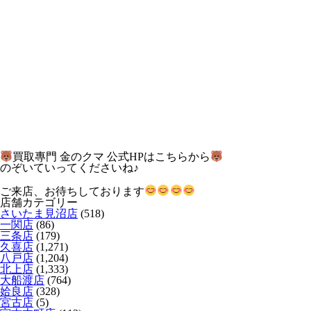
買取專門 金のクマ 公式HPはこちらから
のぞいていってくださいね♪
ご来店、お待ちしております
店舗カテゴリー
さいたま見沼店
(518)
一関店
(86)
三条店
(179)
久喜店
(1,271)
八戸店
(1,204)
北上店
(1,333)
大船渡店
(764)
姶良店
(328)
宮古店
(5)