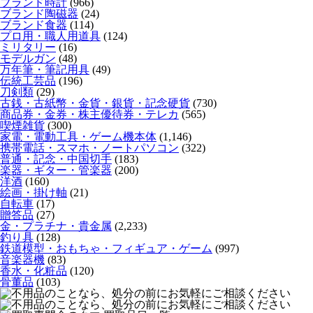
ブランド時計
(966)
ブランド陶磁器
(24)
ブランド食器
(114)
プロ用・職人用道具
(124)
ミリタリー
(16)
モデルガン
(48)
万年筆・筆記用具
(49)
伝統工芸品
(196)
刀剣類
(29)
古銭・古紙幣・金貨・銀貨・記念硬貨
(730)
商品券・金券・株主優待券・テレカ
(565)
喫煙雑貨
(300)
家電・電動工具・ゲーム機本体
(1,146)
携帯電話・スマホ・ノートパソコン
(322)
普通・記念・中国切手
(183)
楽器・ギター・管楽器
(200)
洋酒
(160)
絵画・掛け軸
(21)
自転車
(17)
贈答品
(27)
金・プラチナ・貴金属
(2,233)
釣り具
(128)
鉄道模型・おもちゃ・フィギュア・ゲーム
(997)
音楽器機
(83)
香水・化粧品
(120)
骨董品
(103)