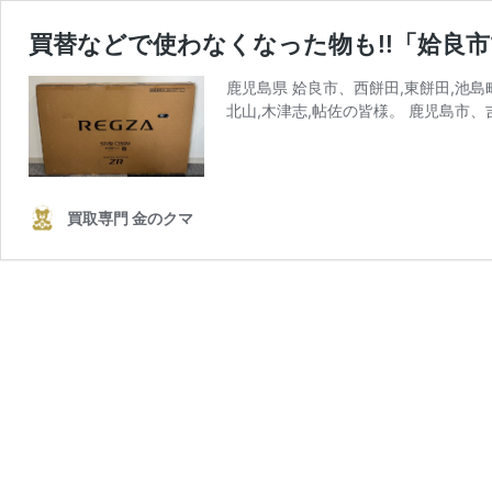
買替などで使わなくなった物も!!「姶良
鹿児島県 姶良市、西餅田,東餅田,池島町,
北山,木津志,帖佐の皆様。 鹿児島市
買取専門 金のクマ