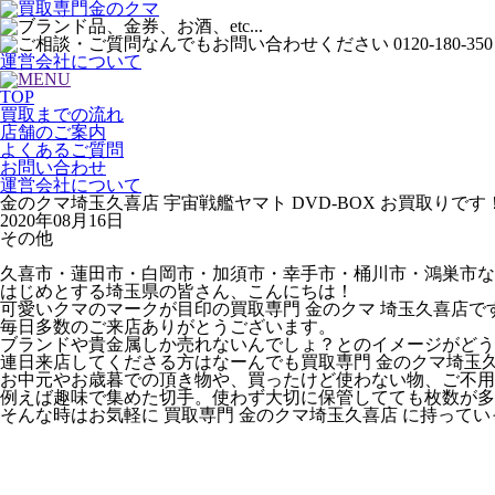
運営会社について
TOP
買取までの流れ
店舗のご案内
よくあるご質問
お問い合わせ
運営会社について
金のクマ埼玉久喜店 宇宙戦艦ヤマト DVD-BOX お買取りです
2020年08月16日
その他
久喜市・蓮田市・白岡市・加須市・幸手市・桶川市・鴻巣市な
はじめとする埼玉県の皆さん、こんにちは！
可愛いクマのマークが目印の買取専門 金のクマ 埼玉久喜店で
毎日多数のご来店ありがとうございます。
ブランドや貴金属しか売れないんでしょ？とのイメージがどう
連日来店してくださる方はなーんでも買取専門 金のクマ埼玉久喜
お中元やお歳暮での頂き物や、買ったけど使わない物、ご不用品
例えば趣味で集めた切手。使わず大切に保管してても枚数が多
そんな時はお気軽に 買取専門 金のクマ埼玉久喜店 に持って