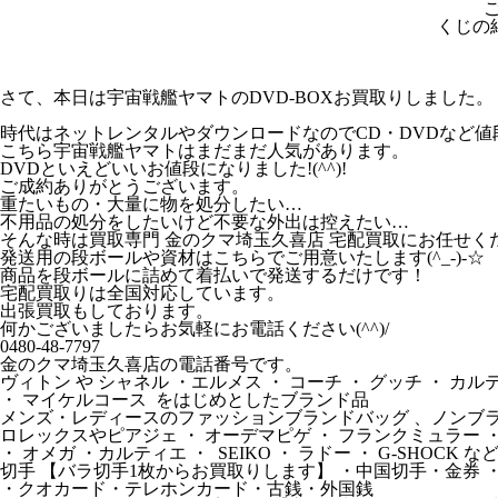
くじの
さて、本日は宇宙戦艦ヤマトのDVD-BOXお買取りしました。
時代はネットレンタルやダウンロードなのでCD・DVDなど
こちら宇宙戦艦ヤマトはまだまだ人気があります。
DVDといえどいいお値段になりました!(^^)!
ご成約ありがとうございます。
重たいもの・大量に物を処分したい…
不用品の処分をしたいけど不要な外出は控えたい…
そんな時は買取専門 金のクマ埼玉久喜店 宅配買取にお任せく
発送用の段ボールや資材はこちらでご用意いたします(^_-)-☆
商品を段ボールに詰めて着払いで発送するだけです！
宅配買取りは全国対応しています。
出張買取もしております。
何かございましたらお気軽にお電話ください(^^)/
0480-48-7797
金のクマ埼玉久喜店の電話番号です。
ヴィトン や シャネル ・エルメス ・ コーチ ・ グッチ ・ カ
・ マイケルコース をはじめとしたブランド品
メンズ・レディースのファッションブランドバッグ 、ノンブラ
ロレックスやピアジェ ・ オーデマピゲ ・ フランクミュラー 
・ オメガ ・カルティエ ・ SEIKO ・ ラドー ・ G-SHOCK 
切手 【バラ切手1枚からお買取りします】 ・中国切手・金券 
・クオカード・テレホンカード・古銭・外国銭