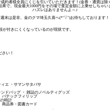
ご成約者様全員にくじを引いていただきます！(金券・通貨は除く
結果で、現金最大1000円をその場で査定金額に上乗せしちゃいます(
ハズレはありませんよ～♪
週末は是非、金のクマ埼玉久喜へ(*’▽’)お待ちしております！
値段が付きにくくなっているのが現状です。
ださい！
ルティエ ・サマンサタバサ
ンドバッグ ・ 雑誌のノベルティグッズ
・ パテックフィリップ
などの時計
・ 商品券・図書カード