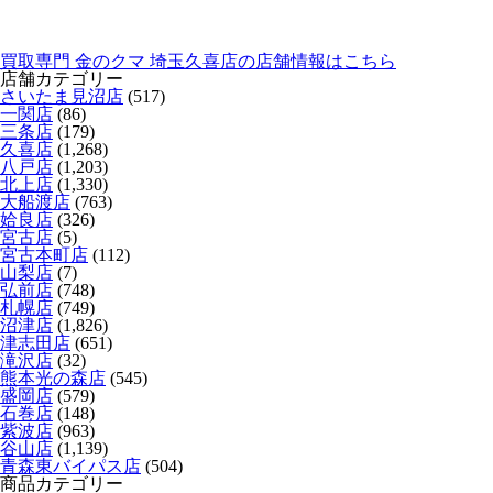
買取専門 金のクマ 埼玉久喜店の店舗情報はこちら
店舗カテゴリー
さいたま見沼店
(517)
一関店
(86)
三条店
(179)
久喜店
(1,268)
八戸店
(1,203)
北上店
(1,330)
大船渡店
(763)
姶良店
(326)
宮古店
(5)
宮古本町店
(112)
山梨店
(7)
弘前店
(748)
札幌店
(749)
沼津店
(1,826)
津志田店
(651)
滝沢店
(32)
熊本光の森店
(545)
盛岡店
(579)
石巻店
(148)
紫波店
(963)
谷山店
(1,139)
青森東バイパス店
(504)
商品カテゴリー