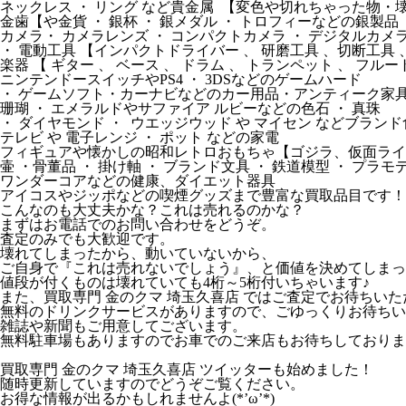
ネックレス ・ リング など貴金属 【変色や切れちゃった物・
金歯【や金貨 ・ 銀杯 ・ 銀メダル ・ トロフィーなどの銀製品
カメラ・ カメラレンズ ・ コンパクトカメラ ・ デジタルカメ
・ 電動工具 【インパクトドライバー 、 研磨工具 、切断工具 、
楽器 【 ギター 、 ベース 、 ドラム 、 トランペット 、 フル
ニンテンドースイッチやPS4 ・ 3DSなどのゲームハード
・ ゲームソフト・カーナビなどのカー用品・アンティーク家具 
珊瑚 ・ エメラルドやサファイア ルビーなどの色石 ・ 真珠
・ ダイヤモンド ・ ウエッジウッド や マイセン などブランド
テレビ や 電子レンジ ・ ポット などの家電
フィギュアや懐かしの昭和レトロおもちゃ【ゴジラ、仮面ライダ
壷 ・骨董品 ・ 掛け軸 ・ ブランド文具 ・ 鉄道模型 ・ プラモ
ワンダーコアなどの健康、ダイエット器具
アイコスやジッポなどの喫煙グッズまで豊富な買取品目です！
こんなのも大丈夫かな？これは売れるのかな？
まずはお電話でのお問い合わせをどうぞ。
査定のみでも大歓迎です。
壊れてしまったから、動いていないから、
ご自身で『これは売れないでしょう』、と価値を決めてしまっ
値段が付くものは壊れていても4桁～5桁付いちゃいます♪
また、買取専門 金のクマ 埼玉久喜店 ではご査定でお待ちいた
無料のドリンクサービスがありますので、ごゆっくりお待ちい
雑誌や新聞もご用意してございます。
無料駐車場もありますのでお車でのご来店もお待ちしておりま
買取専門 金のクマ 埼玉久喜店 ツイッターも始めました！
随時更新していますのでどうぞご覧ください。
お得な情報が出るかもしれませんよ(*’ω’*)