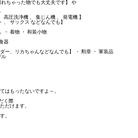
壊れちゃった物でも大丈夫です】 や
ラ
 高圧洗浄機 、 集じん機 、 発電機 】
ート 、 サックス などなんでも】
・ 着物 ・ 和装小物
食器
ー、リカちゃんなどなんでも】 ・ 勲章 ・ 軍装品
デル
てはもったないですよ～。
だく際
ただけます。
す。