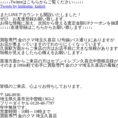
↓↓↓↓↓Twitterはこちらからご覧ください↓↓↓↓↓
Tweets by kinkuma_kaitori
またLINEアカウントも開設いたしました！
ぜひ、お友達登録お願い致します。
お得な情報に加え、次回から使える査定金額UPクーポンを抽
↓↓↓↓↓友達登録はこちらからお願い致します↓↓↓↓↓
買取専門 金のクマ埼玉久喜店 12号線(バス通り)にありますが
お店が奥まっていますのでわかりにくくなっています。
久喜駅方面からご来店の方はお店手前に大きな垣根があります
垣根が見えましたら心構えをお願いします♪
菖蒲方面からご来店の方はセブンイレブン久喜北中曽根店様が
そのまま100m程で右手に買取専門 金のクマ埼玉久喜店の看板
皆様のご来店、心よりお待ちしております。
〒346-0036
埼玉県久喜市北中曽根1363-2
フリーダイヤル 0120-48-7797
年中無休です。
営業時間：10時～19時まで
買取専門 金のクマ 埼玉久喜店