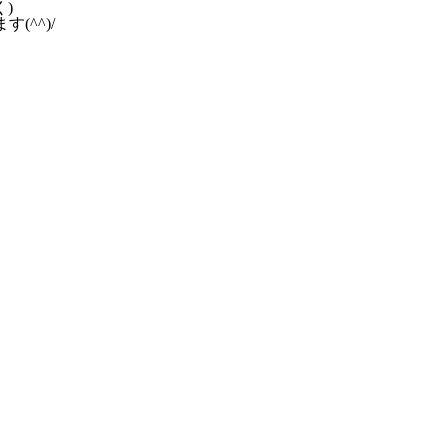
)
^^)/