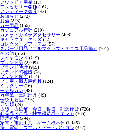
アウトドア用品
(13)
アクセサリー各種
(162)
アンティーク家具
(43)
お知らせ
(272)
お酒
(275)
カー用品
(166)
カジュアル時計
(210)
カメラ・カメラアクセサリー
(406)
キャラクターグッズ
(42)
コレクターズアイテム
(57)
スポーツ用品（ゴルフクラブ・テニス用品等）
(201)
その他
(612)
ダイヤモンド
(219)
ブランド品
(2,099)
ブランド時計
(965)
ブランド陶磁器
(24)
ブランド食器
(114)
プロ用・職人用道具
(124)
ミリタリー
(16)
モデルガン
(48)
万年筆・筆記用具
(49)
伝統工芸品
(196)
刀剣類
(29)
古銭・古紙幣・金貨・銀貨・記念硬貨
(726)
商品券・金券・株主優待券・テレカ
(565)
喫煙雑貨
(299)
家電・電動工具・ゲーム機本体
(1,145)
携帯電話・スマホ・ノートパソコン
(322)